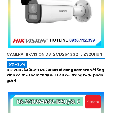
CAMERA HIKVISION DS-2CD2643G2-LIZS2UHUN
5%-35%
DS-2CD2643G2-LIZS2UHUN là dòng camera với ống
kính có thể zoom thay đổi tiêu cự, trang bị độ phân
giải 4