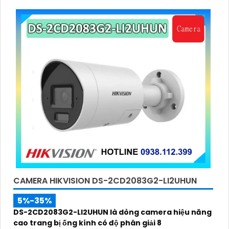
4
CAMERA HIKVISION DS-2CD2083G2-LI2UHUN
5%-35%
DS-2CD2083G2-LI2UHUN là dòng camera hiệu năng
cao trang bị ống kính có độ phân giải 8