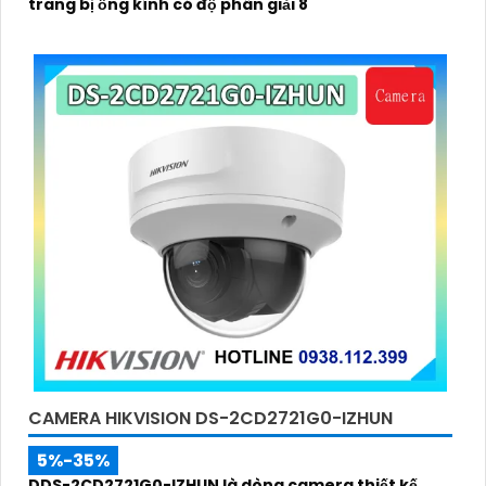
trang bị ống kính có độ phân giải 8
CAMERA HIKVISION DS-2CD2721G0-IZHUN
5%-35%
DDS-2CD2721G0-IZHUN là dòng camera thiết kế