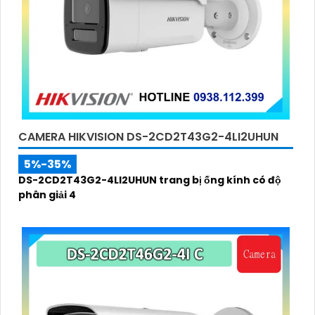
CAMERA HIKVISION DS-2CD2T26G2-4I (D)
5%-35%
DS-2CD2T26G2-4I (D) là dòng camera thiết kế kiểu
dáng thân chắc chắn, ống kính có độ phân giải 2