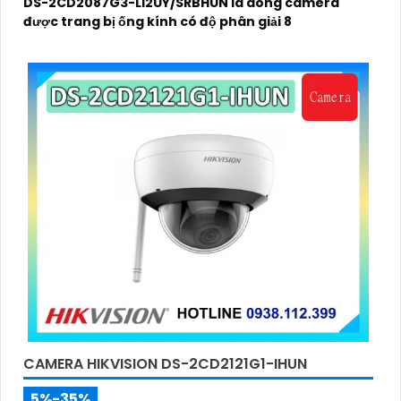
DS-2CD2087G3-LI2UY/SRBHUN là dòng camera
được trang bị ống kính có độ phân giải 8
CAMERA HIKVISION DS-2CD2121G1-IHUN
5%-35%