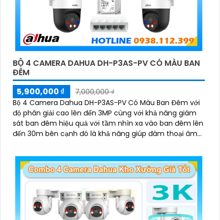
BỘ 4 CAMERA DAHUA DH-P3AS-PV CÓ MÀU BAN
ĐÊM
5,900,000 ₫
7,000,000 ₫
Bộ 4 Camera Dahua DH-P3AS-PV Có Màu Ban Đêm với
độ phân giải cao lên đến 3MP cùng với khả năng giám
sát ban đêm hiệu quả với tầm nhìn xa vào ban đêm lên
đến 30m bên cạnh đó là khả năng giúp đàm thoại âm
thanh 2 chiều và báo động răng de chủ động khi phát
hiện xâm nhập