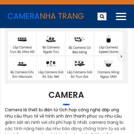
CAMERA
NHA TRANG
Lắp Camera
Bộ Camera
Lắp Camera
Bộ Camera Có
Trọn Bộ Ultra HD
Ngoài Trời
Speed Dome
Báo Đông
Wisenet
Bộ Camera Ghi
Lắp Camera Giá
Lắp Camera Giá
Camera Hồng
Âm Hikvision
Rẻ Sắc Nét
Rẻ Trọn Gói
Ngoại UMV
CAMERA
Camera là thiết bị điện tử tích hợp công nghệ đáp ứng
nhu cầu thực tế về hình ảnh âm thanh phục vụ nhu cầu
giám sát an ninh với chi phí hợp lý nhất. camera trang bị
các tính năng hiện đại như báo động chống trộm từ xa và