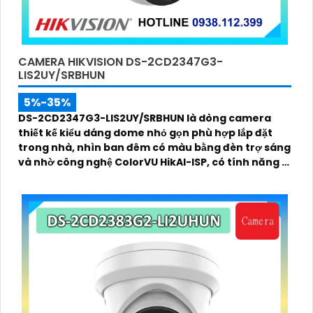
CAMERA HIKVISION DS-2CD2347G3-
LIS2UY/SRBHUN
5%-35%
DS-2CD2347G3-LIS2UY/SRBHUN là dòng camera
thiết kế kiểu dáng dome nhỏ gọn phù hợp lắp đặt
trong nhà, nhìn ban đêm có màu bằng đèn trợ sáng
và nhờ công nghệ ColorVU HikAI-ISP, có tính năng AI
giúp nhận diện người và phương tiện, tích hợp
micro kép