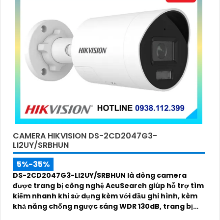
CAMERA HIKVISION DS-2CD2047G3-
LI2UY/SRBHUN
5%-35%
DS-2CD2047G3-LI2UY/SRBHUN là dòng camera
được trang bị công nghệ AcuSearch giúp hỗ trợ tìm
kiếm nhanh khi sử dụng kèm với đầu ghi hình, kèm
khả năng chống ngược sáng WDR 130dB, trang bị
micro kép và loa hỗ trợ đàm thoại 2 chiều, ống kính