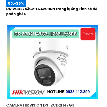
5%-35%
DS-2CD2743G2-LIZS2UHUN trang bị ống kính có độ
phân giải 4
CAMERA HIKVISION DS-2CD2H47G3-