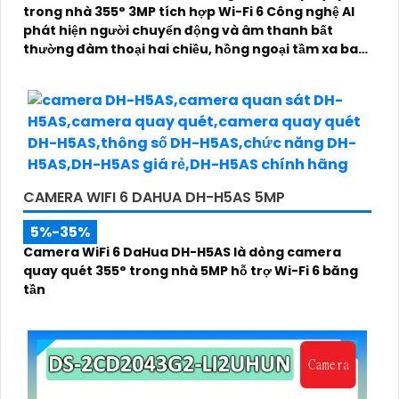
trong nhà 355° 3MP tích hợp Wi-Fi 6 Công nghệ AI
phát hiện người chuyển động và âm thanh bất
thường đàm thoại hai chiều, hồng ngoại tầm xa ban
đêm 10m hỗ trợ thẻ nhớ MicroSD 256GB ONVIF và
điều khiển từ xa qua ứng dụng DMSS
CAMERA WIFI 6 DAHUA DH-H5AS 5MP
5%-35%
Camera WiFi 6 DaHua DH-H5AS là dòng camera
quay quét 355° trong nhà 5MP hỗ trợ Wi-Fi 6 băng
tần