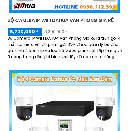
BỘ CAMERA IP WIFI DAHUA VĂN PHÒNG GIÁ RẺ
5,700,000 ₫
8,300,000 ₫
Bộ Camera IP WIFI DAHUA Văn Phòng Giá Rẻ là trọn gói 4
mắt camera với độ phân giải 3MP được quản lý bở đầu
ghi hình 4 kênh Ip và lưu trữ video giám sát tập trung về
ổ cứng trong đầu ghi hình với đầy đủ các chưc năng
như AI Phát hiện chuyển động, đàm thoại âm thanh 2
chiều và giám sát có màu vào ban đêm
'