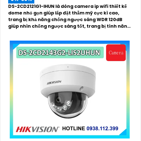
DS-2CD2121G1-IHUN là dòng camera ip wifi thiết kế
dome nhỏ gọn giúp lắp đặt thẫm mỹ cực kì cao,
trang bị khả năng chống ngược sáng WDR 120dB
giúp nhìn chống ngược sáng tốt, trang bị tính năng
thông minh hàng rào ảo, xâm nhập vùng cấm, nhìn
ban đêm bằng hồng ngoại 30m