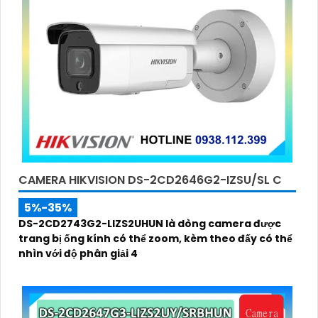
CAMERA HIKVISION DS-2CD2646G2-IZSU/SL C
5%-35%
DS-2CD2743G2-LIZS2UHUN là dòng camera được
trang bị ống kính có thể zoom, kèm theo đấy có thể
nhìn với độ phân giải 4