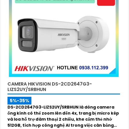
CAMERA HIKVISION DS-2CD2647G3-
LIZS2UY/SRBHUN
5%-35%
DS-2CD2647G3-LIZS2UY/SRBHUN là dòng camera
ống kính có thể zoom lên đến 4x, trang bị micro kép
và loa hỗ trợ đàm thoại 2 chiều, khe cắm thẻ nhớ
512GB, tích hợp công nghệ AI trong việc cân bằng