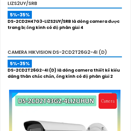
LIZS2UY/SRB
5%-35%
DS-2CD2H47G3-LIZS2UY/SRB là dòng camera được
trang bị ống kính có độ phân giải 4