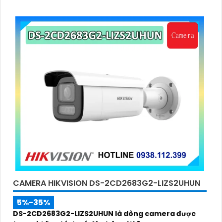
màu sáng trong điều kiện ánh sáng yếu, ống kính có
độ phân giải 4
CAMERA HIKVISION DS-2CD2683G2-LIZS2UHUN
5%-35%
DS-2CD2683G2-LIZS2UHUN là dòng camera được