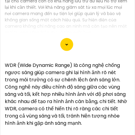
tại chỗ camera còn có khả năng lưu trữ dữ liệu hỗ trợ xem
lại khi cần thiết. Với khả năng giám sát từ xa mọi lúc mọi
nơi camera mang đến sự tiện lợi giúp quản lý và bảo vệ
không gian sống một cách hiệu quả. Sự hiện diện của
camera không chỉ nâng cao an ninh mà còn tạo nên một
môi trường sống hiện đại và tiện nghi hơn.
Chắc chắn! Dưới đây là một số tư vấn và giới thiệu về
WDR (Wide Dynamic Range) là công nghệ chống
Camera Giá Rẻ Thiết Bị An Ninh Chính Hãng mà bạn
ngược sáng giúp camera ghi lại hình ảnh rõ nét
có thể xem xét:
trong môi trường có sự chênh lệch ánh sáng lớn.
1:
**Camera IP Wifi Ezviz C6CN**: - Camera IP PTZ
Công nghệ này điều chỉnh độ sáng giữa các vùng
xoay 360 độ, góc quay rộng. - Độ phân giải Full HD
sáng và tối, kết hợp nhiều hình ảnh với độ phơi sáng
1080p. - Hỗ trợ kết nối không dây WiFi. - Tích hợp
khác nhau để tạo ra hình ảnh cân bằng, chi tiết. Nhờ
công nghệ hồng ngoại thông minh. - Phù hợp để
WDR, camera có thể hiển thị rõ ràng các chi tiết
theo dõi khoảng cách xa.
trong cả vùng sáng và tối, tránh hiện tượng nhòe
📽
2:
**Camera Hikvision DS-2CD1021-I**: - Camera
hình ảnh khi gặp ánh sáng mạnh.
IP công nghệ H.265+ tiết kiệm băng thông. - Độ