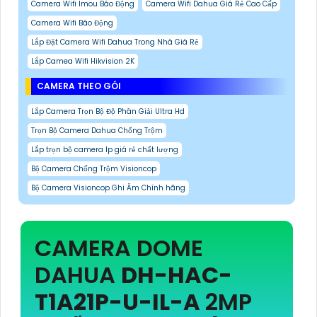
Camera Wifi Imou Báo Động
Camera Wifi Dahua Giá Rẻ Cao Cấp
Camera Wifi Báo Động
Lắp Đặt Camera Wifi Dahua Trong Nhà Giá Rẻ
Lắp Camea Wifi Hikvision 2K
CAMERA THEO GÓI
Lắp Camera Trọn Bộ Độ Phân Giải Ultra Hd
Trọn Bộ Camera Dahua Chống Trộm
Lắp trọn bộ camera Ip giá rẻ chất lượng
Bộ Camera Chống Trộm Visioncop
Bộ Camera Visioncop Ghi Âm Chính hãng
CAMERA DOME
DAHUA
DH-HAC-
T1A21P-U-IL-A
2MP