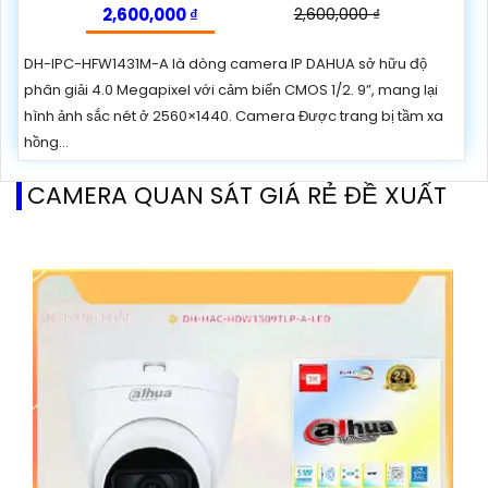
2,600,000 ₫
2,600,000 ₫
DH-IPC-HFW1431M-A là dòng camera IP DAHUA sở hữu độ
phân giải 4.0 Megapixel với cảm biến CMOS 1/2. 9”, mang lại
hình ảnh sắc nét ở 2560×1440. Camera Được trang bị tầm xa
hồng...
CAMERA QUAN SÁT GIÁ RẺ ĐỀ XUẤT