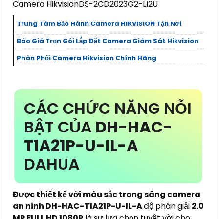
Camera HikvisionDS-2CD2023G2-LI2U
Trung Tâm Bảo Hành Camera HIKVISION Tận Nơi
Báo Giá Trọn Gói Lắp Đặt Camera Giám Sát Hikvision
Phân Phối Camera Hikvision Chính Hãng
CÁC CHỨC NĂNG NỖI
BẬT CỦA
DH-HAC-
T1A21P-U-IL-A
DAHUA
Được thiết kế với màu sắc trong sáng camera
an ninh DH-HAC-T1A21P-U-IL-A
độ phân giải
2.0
MP FULL HD 1080P
là sự lựa chọn tuyệt vời cho