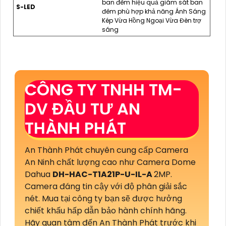
ban đêm hiệu quả giám sát ban
S-LED
đêm phù hợp khả năng Ánh Sáng
Kép Vừa Hồng Ngoại Vừa Đèn trợ
sáng
CÔNG TY TNHH TM-
DV ĐẦU TƯ AN
THÀNH PHÁT
An Thành Phát chuyên cung cấp Camera
An Ninh chất lượng cao như Camera Dome
Dahua
DH-HAC-T1A21P-U-IL-A
2MP.
Camera đáng tin cậy với độ phân giải sắc
nét. Mua tại công ty bạn sẽ được hưởng
chiết khấu hấp dẫn bảo hành chính hãng.
Hãy quan tâm đến An Thành Phát trước khi