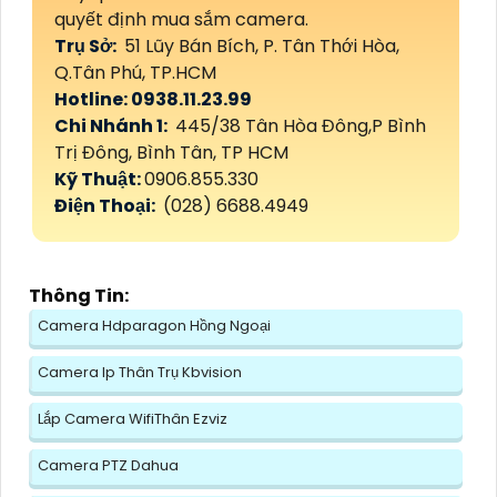
quyết định mua sắm camera.
Trụ Sở:
51 Lũy Bán Bích, P. Tân Thới Hòa,
Q.Tân Phú, TP.HCM
Hotline: 0938.11.23.99
Chi Nhánh 1:
445/38 Tân Hòa Đông,P Bình
Trị Đông, Bình Tân, TP HCM
Kỹ Thuật:
0906.855.330
Điện Thoại:
(028) 6688.4949
Thông Tin:
Camera Hdparagon Hồng Ngoại
Camera Ip Thân Trụ Kbvision
Lắp Camera WifiThân Ezviz
Camera PTZ Dahua