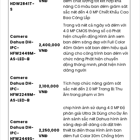
VNĐ
đêm chất lượng tốt kết hợp khả
HDW2841T-
năng Có màu ban đêm giám sát
S
sắc nét đến 4.0 MP Chiết Khấu Cao
Bao Công Lắp
Trong và nét cả ngày và đêm với
4.0 MP CMOS thông số có Phát
Camera
hiện chuyển động Hình ảnh xem
Dahua DH-
ban đêm sáng đẹp với Full Color
2,400,000
IPC-
40m Giám sát ban đêm hiệu quả
VNĐ
HFW2449M-
dùng cho công trình ban đêm với
AS-LED-B
chức năng Phát hiện chuyển
động thông minh, phát hiện hình
dáng người
Camera
Dahua DH-
Tích hợp chức năng giám sát
2,100,000
IPC-
sắc nét đến 2.0 MP Trang Bị Thu
VNĐ
HFW2249M-
Âm trong phạm vi 3m
AS-LED-B
chip hình ảnh sử dụng 4.0 MP Độ
phân giải Ultra 2k Dùng cho Dự Án
ảnh sảnh sắc nét Dahua hình ảnh
Camera
sáng đẹp dễ dàng cài đặt trên
Dahua DH-
2,250,000
thiêt bị điện thoại Hình ảnh ban
IPC-
VNĐ
đêm Full Color 30m Chống trộm
HFW2449S-