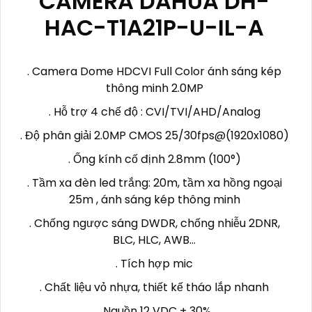
CAMERA DAHUA DH-
HAC-T1A21P-U-IL-A
. Camera Dome HDCVI Full Color ánh sáng kép
thông minh 2.0MP
. Hỗ trợ 4 chế độ : CVI/TVI/AHD/Analog
. Độ phân giải 2.0MP CMOS 25/30fps@(1920x1080)
. Ống kính cố định 2.8mm (100°)
. Tầm xa đèn led trắng: 20m, tầm xa hồng ngoại
25m , ánh sáng kép thông minh
. Chống ngược sáng DWDR, chống nhiễu 2DNR,
BLC, HLC, AWB...
. Tích hợp mic
. Chất liệu vỏ nhựa, thiết kế tháo lắp nhanh
. Nguồn 12 VDC ± 30%