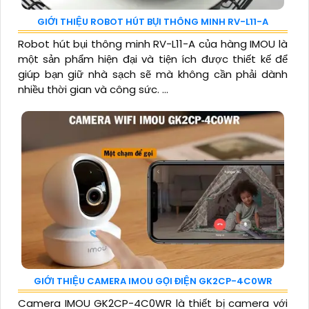
GIỚI THIỆU ROBOT HÚT BỤI THÔNG MINH RV-L11-A
Robot hút bụi thông minh RV-L11-A của hàng IMOU là
một sản phẩm hiện đại và tiện ích được thiết kế để
giúp bạn giữ nhà sạch sẽ mà không cần phải dành
nhiều thời gian và công sức. ...
GIỚI THIỆU CAMERA IMOU GỌI ĐIỆN GK2CP-4C0WR
Camera IMOU GK2CP-4C0WR là thiết bị camera với