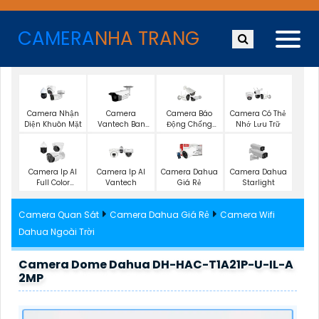
CAMERA
NHA TRANG
Camera Nhận
Camera
Camera Báo
Camera Có Thẻ
Diện Khuôn Mặt
Vantech Ban
Động Chống
Nhớ Lưu Trữ
Đêm Có Màu
Trộm Hikvision
Camera Ip AI
Camera Ip AI
Camera Dahua
Camera Dahua
Full Color
Vantech
Giá Rẻ
Starlight
Vantech
Camera Quan Sát
Camera Dahua Giá Rẻ
Camera Wifi
Dahua Ngoài Trời
Camera Dome Dahua DH-HAC-T1A21P-U-IL-A
2MP