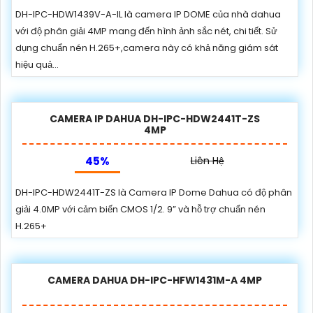
DH-IPC-HDW1439V-A-IL là camera IP DOME của nhà dahua
với độ phân giải 4MP mang đến hình ảnh sắc nét, chi tiết. Sử
dụng chuẩn nén H.265+,camera này có khả năng giám sát
hiệu quả...
CAMERA IP DAHUA DH-IPC-HDW2441T-ZS
4MP
45%
Liên Hệ
DH-IPC-HDW2441T-ZS là Camera IP Dome Dahua có độ phân
giải 4.0MP với cảm biến CMOS 1/2. 9” và hỗ trợ chuẩn nén
H.265+
CAMERA DAHUA DH-IPC-HFW1431M-A 4MP