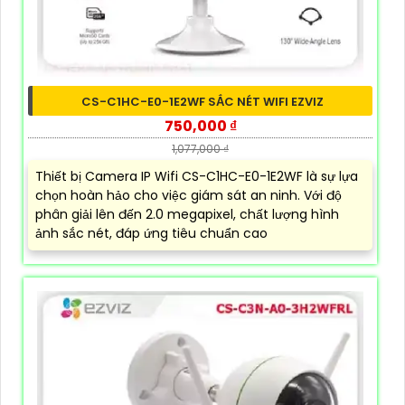
CS-C1HC-E0-1E2WF SẮC NÉT WIFI EZVIZ
750,000 ₫
1,077,000 ₫
Thiết bị Camera IP Wifi CS-C1HC-E0-1E2WF là sự lựa
chọn hoàn hảo cho việc giám sát an ninh. Với độ
phân giải lên đến 2.0 megapixel, chất lượng hình
ảnh sắc nét, đáp ứng tiêu chuẩn cao