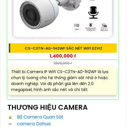
CS-C3TN-A0-1H2WF SẮC NÉT WIFI EZVIZ
1,400,000 ₫
1,500,000 ₫
Thiết bị Camera IP Wifi CS-C3TN-A0-1H2WF là lựa
chọn lý tưởng cho hệ thống giám sát nhà ở hoặc
doanh nghiệp. Với độ phân giải lên đến 2.0
megapixel, hình ảnh sắc nét và chi tiết
THƯƠNG HIỆU CAMERA
Bộ Camera Quan Sát
camera Dahua