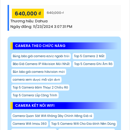
640,000 ₫
640,000 ₫
Thương hiệu:
Dahua
Ngày đăng:
11/23/2024 3:07:31 PM
CAMERA THEO CHỨC NĂNG
Bảng báo giá camera ezviz ngoài trời
Top 5 Camera 2 Mắt
Báo Giá Camera IP Hikvision Mới Nhất
Top 5 Camera Ghi Âm Rõ
Bản báo giá camera hikvision mới
camera xem được mã vận đơn
Top 5 Camera Đàm Thoại 2 Chiều Rõ
Top 5 Camera Lắp Công Trình
CAMERA KẾT NỐI WIFI
Camera Quan Sát Wifi Không Dây Chính Hãng Giá rẻ
Camera Wifi Imou 360
Top 5 Camera Wifi Cho Gia Đình Nên Dùng