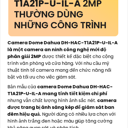
T1A21P-U-IL-A
2MP
THƯỜNG DÙNG
NHỮNG CÔNG TRÌNH
Camera Dome Dahua DH-HAC-T1A21P-U-IL-A
là một camera an ninh công nghệ mới độ
phân giải 2MP
được thiết kế đặc biệt cho cộng
trình văn phòng và cửa hàng. Với nhu cầu mỹ
thuật tinh tế camera mang đến chức năng nổi
bật và tối ưu cho việc giám sát.
Bản mẫu của
camera Dome Dahua DH-HAC-
T1A21P-U-IL-A mang tính tiết kiệm chi phí
nhưng vẫn chất lượng hình ảnh sắc nét.
camera
được trang bị ánh sáng kép để giám sát ban
đêm hiệu quả.
Người dùng có nhiều lựa chọn với
hình ảnh trắng đen hoặc màu giúp tăng cường
khả năng quan sát và phân tích.