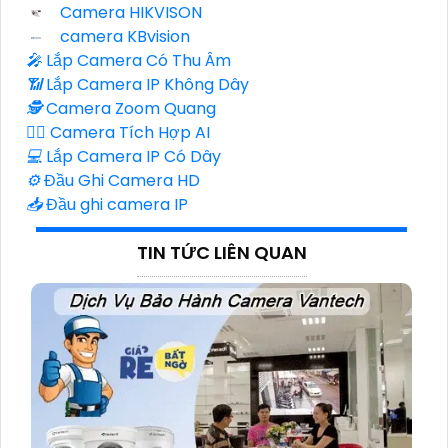
Camera HIKVISON
camera KBvision
️🎤️
Lắp Camera Có Thu Âm
📶
Lắp Camera IP Không Dây
🕵️
Camera Zoom Quang
🧛‍♀️
Camera Tích Hợp AI
💻
Lắp Camera IP Có Dây
⚙️
Đầu Ghi Camera HD
📥
Đầu ghi camera IP
TIN TỨC LIÊN QUAN