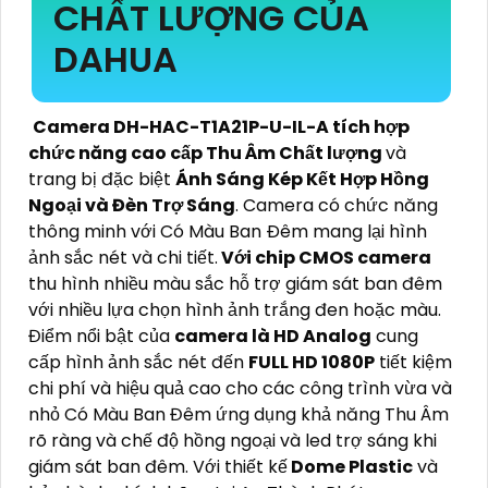
CHẤT LƯỢNG CỦA
DAHUA
Camera DH-HAC-T1A21P-U-IL-A tích hợp
chức năng cao cấp Thu Âm Chất lượng
và
trang bị đặc biệt
Ánh Sáng Kép Kết Hợp Hồng
Ngoại và Đèn Trợ Sáng
. Camera có chức năng
thông minh với Có Màu Ban Ðêm mang lại hình
ảnh sắc nét và chi tiết.
Với chip CMOS camera
thu hình nhiều màu sắc hỗ trợ giám sát ban đêm
với nhiều lựa chọn hình ảnh trắng đen hoặc màu.
Điểm nổi bật của
camera là HD Analog
cung
cấp hình ảnh sắc nét đến
FULL HD 1080P
tiết kiệm
chi phí và hiệu quả cao cho các công trình vừa và
nhỏ Có Màu Ban Đêm ứng dụng khả năng Thu Âm
rõ ràng và chế độ hồng ngoại và led trợ sáng khi
giám sát ban đêm. Với thiết kế
Dome Plastic
và