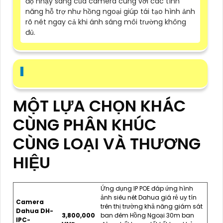
độ nhạy sáng của camera cùng với các tính
năng hỗ trợ như hồng ngoại giúp tái tạo hình ảnh
rõ nét ngay cả khi ánh sáng môi trường không
đủ.
MỘT LỰA CHỌN KHÁC
CÙNG PHÂN KHÚC
CÙNG LOẠI VÀ THƯƠNG
HIỆU
Ứng dụng IP POE đáp ứng hình
ảnh siêu nét Dahua giá rẻ uy tín
Camera
trên thị trường khả năng giám sát
Dahua DH-
3,800,000
ban đêm Hồng Ngoại 30m ban
IPC-