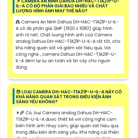
📌 CAMERA AN NINH DAHUA DH-HAC-T1A21P-U-
IL-A CÓ ĐỘ PHÂN GIẢI BAO NHIÊU VÀ CHẤT
LƯỢNG HÌNH ẢNH NHƯ THẾ NÀO?
👸 Camera An Ninh Dahua DH-HAC-T1A21P-U-IL-
A có độ phân giải 2MP (1920 x 1080) giúp hình
ảnh rõ nét. Chất lượng hình ảnh của Camera
analog Dahua DH-HAC-T1A21P-U-IL-A rất tốt, cho
khả năng quan sát và giám sát hiệu quả. Với
công nghệ , camera Dahua DH-HAC-T1A21P-U-
IL-A đem lại sự an toàn và tin cậy cho người
dùng.
😓 LOẠI CAMERA DH-HAC-T1A21P-U-IL-A NÀY CÓ
KHẢ NĂNG QUAN SÁT TRONG ĐIỀU KIỆN ÁNH
SÁNG YẾU KHÔNG?
👩‍🌾 Có, loại Camera analog Dahua DH-HAC-
T1A21P-U-IL-A được thiết kế với công nghệ cảm
biến hình ảnh nhạy cảm, giúp quan sát hiệu quả
trong điều kiện ánh sáng yếu. Khả năng cải thiện