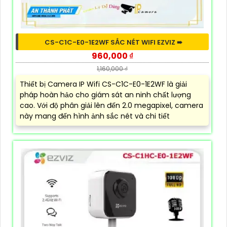
CS-C1C-E0-1E2WF SẮC NÉT WIFI EZVIZ ➠
960,000 ₫
1,160,000 ₫
Thiết bị Camera IP Wifi CS-C1C-E0-1E2WF là giải
pháp hoàn hảo cho giám sát an ninh chất lượng
cao. Với độ phân giải lên đến 2.0 megapixel, camera
này mang đến hình ảnh sắc nét và chi tiết