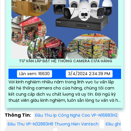
TƯ VẤN LẮP ĐẶT HỆ THỐNG CAMERA CỬA HÀNG
Lần xem: 16630
3/4/2024 2:34:39 PM
Với kinh nghiệm nhiều năm trong lĩnh vực tư vấn lắp
đặt hệ thống camera cho cửa hàng, chúng tôi cam
kết cung cấp dịch vụ chất lượng và uy tín. Đội ngũ kỹ
thuật viên giàu kinh nghiệm, luôn sẵn lòng tư vấn và hỗ
trợ khách hàng 24/7
Thông Tin:
Đầu Thu Ip Công Nghệ Cao VP-N16883H2
Đầu Thu VP-N32883H8 Thương Hiện Vantech
Đầu ghi