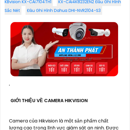
KBvision KX-CAi7104TH1
KX-CAi4K8232EN2 Đầu Ghi Hình
Sắc Nét
Đầu Ghi Hình Dahua DHI-NVR2104-S3
'
GIỚI THIỆU VỀ CAMERA HIKVISION
Camera của Hikvision là một sản phẩm chất
lượng cao trong lĩnh vực giám sát an ninh. Được