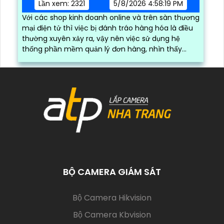
Lần xem: 2321
5/8/2026 4:58:19 PM
Với các shop kinh doanh online và trên sàn thương
mại điện tử thì việc bị đánh tráo hàng hóa là điều
thường xuyên xảy ra, vậy nên việc sử dụng hệ
thống phần mềm quản lý đơn hàng, nhìn thấy
được quá trình đóng gói hàng hóa, kèm theo đấy
là quy trình đóng gói cũng được ghi lại một cách
dễ dàng
BỘ CAMERA GIÁM SÁT
(current)
Bộ Camera Hikvision
Bộ Camera Kbvision