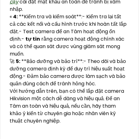
cậy
cài đặt mật khẩu an toàn để tránh bị xâm
nhập.
«
4:
**Kiểm tra và kiểm soát**:- Kiểm tra lại tất
cả các kết nối và cấu hình trước khi hoàn tất lắp
đặt.- Test camera để an Tâm hoạt động ổn
định.-
tự tin
rằng camera hoạt động chính xác
và có thể quan sát được vùng giám sát mong
muốn.
🚀
5:
**Bảo dưỡng và bảo trì**:- Theo dõi và bảo
dưỡng camera định kỳ để duy trì hiệu suất hoạt
động.- Đảm bảo camera được làm sạch và bảo
quản đúng cách để tránh hỏng hóc.
Với hướng dẫn trên, bạn có thể lắp đặt camera
Hikvision một cách dễ dàng và hiệu quả. Để an
Tâm an toàn và hiệu quả, nếu cần, hãy tham
khảo ý kiến từ chuyên gia hoặc nhân viên kỹ
thuật chuyên nghiệp.