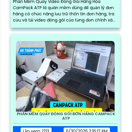
Phần Mềm Quay Video Đóng Gói Hàng Hóa
CamPack ATP là quàn mềm dùng để quản lý đơn
hàng có chức năng lưu trữ thôn tin đơn hàng, tra
cứu và tải video đóng gói của từng đơn chính xác
và nhanh chóng
PHẦN MỀM QUAY ĐÓNG GÓI ĐƠN HÀNG CAMPACK
ATP
Lần xem: 1213
6/30/2026 3:16:12 PM