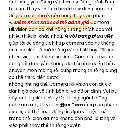
ánh sáng yếu. Đẳng cấp hơn cả Công trình Được
tôi cảm thấy yên tâm hơn khi sử dụng camera
để giám sát nhà ở, cửa hàng hay văn phòng.
💡
Điểm nhấn khác có thể đánh giá
Camera
Hikvision còn có khả năng tương thích cao với
nhiều thiết bị khác nhau. 🤖️
Với trang bị ưu việt
giúp tôi dễ dàng tích hợp camera vào hệ thống
an ninh hiện có mà không cần phải thay đổi quá
nhiều. việc cài đặt và sử dụng Camera Hikvision
cũng rất đơn giản, không đòi hỏi nhiều kiến thức
chuyên môn mà người dùng thông thường cũng
có thể thực hiện được.
Không những thế, Camera Hikvision còn được
đánh giá cao về tính bền bỉ và độ ổn định. Với bề
dày kinh nghiệm và uy tín trong ngành công
nghệ an ninh, Hikvision 🎛
an Tâm
rằng sản phẩm
của họ có thể hoạt động ổn định và hiệu quả
trong thời gian dài mà không cần phải lo lắng về
việc phải thay thế thường xuyên.