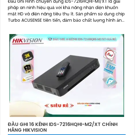
Đầu Ghi Hình chuyên dụng iDS-7216HQHI-M1/XT là giải
pháp an ninh hiệu quả với khả năng nhận diện khuôn
mặt HD và điện năng tiêu thụ ít. Sản phẩm sử dụng chip
Turbo ACUSENSE tiên tiến, đảm bảo chất lượng hình ảnh
camera sắc nét cả ban đêm
ĐẦU GHI 16 KÊNH IDS-7216HQHI-M2/XT CHÍNH
HÃNG HIKVISION