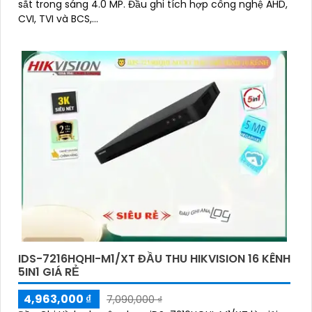
sắt trong sáng 4.0 MP. Đầu ghi tích hợp công nghệ AHD,
CVI, TVI và BCS,...
IDS-7216HQHI-M1/XT ĐẦU THU HIKVISION 16 KÊNH
5IN1 GIÁ RẺ
4,963,000 ₫
7,090,000 ₫