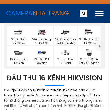
CAMERA
NHA TRANG
Đầu Ghi Ip 8
Đầu Ghi Hình Ip
Đầu Ghi Camera
Đầu Thu Camera
Camera
4 Hikvision
H.265 Hikvision
32 Kênh
Hikvision
Hikvision
Đầu Ghi IP 4k
Đầu Ghi PoE
Camera Ip AI
Camera Quan
Hikvision
Kbvision
Full Color
Sát 2K Hikvision
Hikvision
ĐẦU THU 16 KÊNH HIKVISION
Đầu ghi Hikvision 16 kênh là thiết bị bảo mật cao được
trang bị chip xử lý Acusense cho phép nâng cấp dễ dàng
từ hệ thống camera cũ lên hệ thống camera thông minh
với 16 mắt. Với chuẩn nén hình ảnh H.265+ đầu ghi 16 kênh