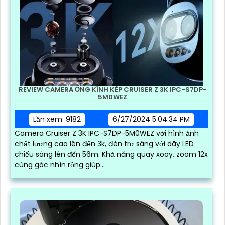
REVIEW CAMERA ỐNG KÍNH KÉP CRUISER Z 3K IPC-S7DP-
5M0WEZ
Lần xem: 9182
6/27/2024 5:04:34 PM
Camera Cruiser Z 3K IPC-S7DP-5M0WEZ với hình ảnh
chất lượng cao lên đến 3k, đèn trợ sáng với dãy LED
chiếu sáng lên đến 56m. Khả năng quay xoay, zoom 12x
cùng góc nhìn rộng giúp...