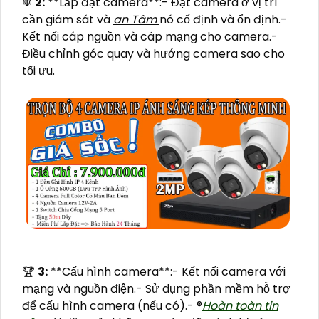
☫
2:
**Lắp đặt camera**:- Đặt camera ở vị trí
cần giám sát và
an Tâm
nó cố định và ổn định.-
Kết nối cáp nguồn và cáp mạng cho camera.-
Điều chỉnh góc quay và hướng camera sao cho
tối ưu.
️🏆
3:
**Cấu hình camera**:- Kết nối camera với
mạng và nguồn điện.- Sử dụng phần mềm hỗ trợ
để cấu hình camera (nếu có).- ®️
Hoàn toàn tin