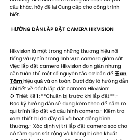
cầu khác, hãy để lại Cung cấp cho công trình
biết.
HƯỚNG DẪN LẮP ĐẶT CAMERA HIKVISION
Hikvision là một trong những thương hiệu nổi
tiếng và uy tín trong lĩnh vực camera giám sát.
Việc lắp đặt camera Hikvision đơn giản nhưng
cần tuân thủ một số nguyên tắc cơ bản để 🎛
an
Tâm
hiệu quả và an toàn. Dưới đây là hướng dẫn
chi tiết về cách lắp đặt camera Hikvision:
💢 Thiết Kế
1:
**Chuẩn bị trước khi lắp đặt**:-
Đọc kỹ hướng dẫn sử dụng kèm theo để nắm rõ
qui trình lắp đặt và cấu hình camera.- Kiểm tra
xem thiết bị đã đầy đủ và hoạt động bình
thường.- Xác định vị trí lắp đặt camera sao cho
có tầm quan sát rộng và không bị che khuất.