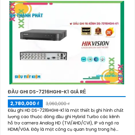
camera an ninh, đội ngũ kỹ thuật viên của chúng tôi
cam kết sẽ mang đến cho quý vị những giải pháp an
ninh hiệu quả, đáng tin cậy và tiết kiệm chi phí.
Camera của Hikvision được biết đến là một trong
những thương hiệu hàng đầu thế giới về giải pháp an
ninh video. Với các tính năng và công nghệ tiên tiến,
camera Hikvision không chỉ
chắc chắn
chất lượng
hình ảnh sắc nét mà còn đem đến sự tin cậy và an
toàn cho dự án của quý vị.
Nếu quý vị quan tâm đến việc lắp đặt camera
Hikvision giá rẻ và chuyên nghiệp cho dự án của
mình, chúng tôi luôn sẵn lòng hỗ trợ và tư vấn cho
quý vị.
ĐẦU GHI DS-7216HGHI-K1 GIÁ RẺ
2,780,000 ₫
3,960,000 ₫
Đầu ghi HD DS-7216HGHI-K1 là một thiết bị ghi hình chất
lượng cao thuộc dòng đầu ghi Hybrid Turbo các kênh
hỗ trợ camera Analog HD (TVI/AHD/CVI), IP và ngõ ra
HDMI/VGA. Đây là một công cụ quan trọng trong hệ