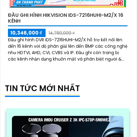
ĐẦU GHI HÌNH HIKVISION IDS-7216HUHI-M2/X 16
KÊNH
10,346,000 ₫
14,780,000 ₫
Đầu ghi hình DVR iDS-7216HUHI-M2/X hỗ trợ kết nối lên
đến 16 kênh với độ phân giải lên đến 8MP các công nghệ
như HDTVI, AHD, CVI, CVBS và IP. Đầu ghi còn trang bị
các kênh nhận dạng khuôn mặt và phân biệt người &
xe bằng AI, qua đó còn hỗ trợ 2 ổ cứng 12TB giúp mở
rộng dung lượng lưu trữ hiệu quả
TIN TỨC MỚI NHẤT