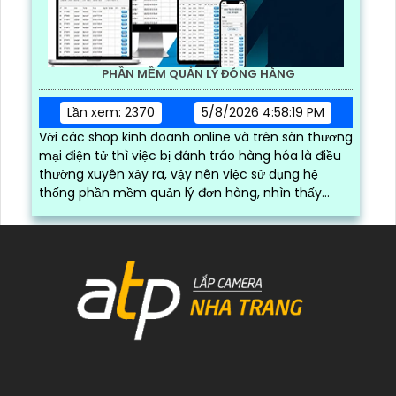
PHẦN MỀM QUẢN LÝ ĐÓNG HÀNG
Lần xem: 2370
5/8/2026 4:58:19 PM
Với các shop kinh doanh online và trên sàn thương
mại điện tử thì việc bị đánh tráo hàng hóa là điều
thường xuyên xảy ra, vậy nên việc sử dụng hệ
thống phần mềm quản lý đơn hàng, nhìn thấy
được quá trình đóng gói hàng hóa, kèm theo đấy
là quy trình đóng gói cũng được ghi lại một cách
dễ dàng