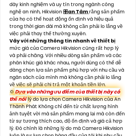
dày kinh nghiệm và uy tín trong ngành công
nghệ an ninh, Hikvision 🎛
an Tâm
rằng sản phẩm
của họ có thể hoạt động ổn định và hiệu quả
trong thời gian dài mà không cần phải lo lắng về
việc phải thay thế thường xuyên.
Vây với những thông tin nhanh về thiết bị
mức giá của Camera Hikvision cũng rất hợp lý
và phải chăng. Với nhiều dòng sản phẩm và các
phân khúc giá khác nhau, người dùng có thể dễ
dàng chọn lựa sản phẩm phù hợp với nhu cầu và
ngân sách của mình mà không cần phải lo lắng
về việc sẽ phải chi trả một khoản tiền lớn.
💢
Dựa vào những ưu điểm của thiết bị này có
thể nói
lý do lựa chọn Camera Hikvision của An
Thành Phát Không chỉ đến từ chất lượng hình
ảnh tuyệt vời mà sản phẩm mang lại mà còn đến
từ sự tương thích cao, độ ổn định và giá cả hợp
lý. Đó chính là những lý do mà Camera Hikvision
luôn là sự lựa chọn hàng đầu của tôi khi nhu cầu