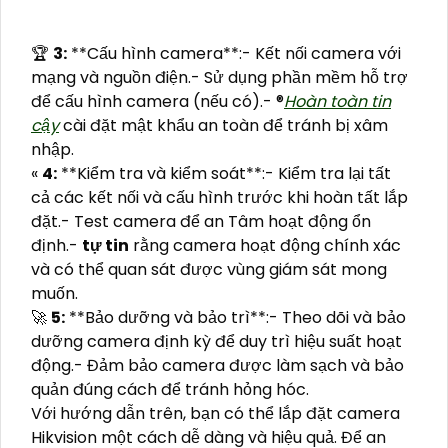
️🏆
3:
**Cấu hình camera**:- Kết nối camera với
mạng và nguồn điện.- Sử dụng phần mềm hỗ trợ
để cấu hình camera (nếu có).- ®️
Hoàn toàn tin
cậy
cài đặt mật khẩu an toàn để tránh bị xâm
nhập.
«
4:
**Kiểm tra và kiểm soát**:- Kiểm tra lại tất
cả các kết nối và cấu hình trước khi hoàn tất lắp
đặt.- Test camera để an Tâm hoạt động ổn
định.-
tự tin
rằng camera hoạt động chính xác
và có thể quan sát được vùng giám sát mong
muốn.
🚀
5:
**Bảo dưỡng và bảo trì**:- Theo dõi và bảo
dưỡng camera định kỳ để duy trì hiệu suất hoạt
động.- Đảm bảo camera được làm sạch và bảo
quản đúng cách để tránh hỏng hóc.
Với hướng dẫn trên, bạn có thể lắp đặt camera
Hikvision một cách dễ dàng và hiệu quả. Để an