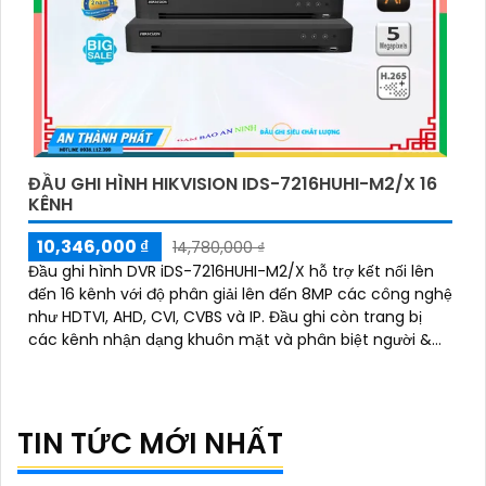
ĐẦU GHI HÌNH HIKVISION IDS-7216HUHI-M2/X 16
KÊNH
10,346,000 ₫
14,780,000 ₫
Đầu ghi hình DVR iDS-7216HUHI-M2/X hỗ trợ kết nối lên
đến 16 kênh với độ phân giải lên đến 8MP các công nghệ
như HDTVI, AHD, CVI, CVBS và IP. Đầu ghi còn trang bị
các kênh nhận dạng khuôn mặt và phân biệt người &
xe bằng AI, qua đó còn hỗ trợ 2 ổ cứng 12TB giúp mở
rộng dung lượng lưu trữ hiệu quả
TIN TỨC MỚI NHẤT