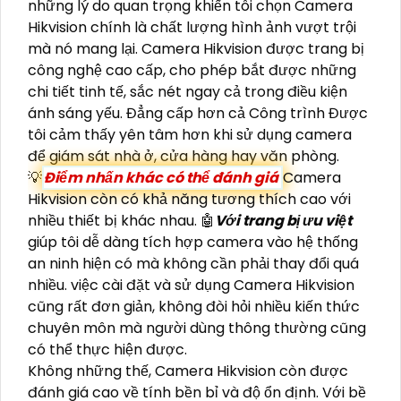
những lý do quan trọng khiến tôi chọn Camera
Hikvision chính là chất lượng hình ảnh vượt trội
mà nó mang lại. Camera Hikvision được trang bị
công nghệ cao cấp, cho phép bắt được những
chi tiết tinh tế, sắc nét ngay cả trong điều kiện
ánh sáng yếu. Đẳng cấp hơn cả Công trình Được
tôi cảm thấy yên tâm hơn khi sử dụng camera
để giám sát nhà ở, cửa hàng hay văn phòng.
💡
Điểm nhấn khác có thể đánh giá
Camera
Hikvision còn có khả năng tương thích cao với
nhiều thiết bị khác nhau. 🤖️
Với trang bị ưu việt
giúp tôi dễ dàng tích hợp camera vào hệ thống
an ninh hiện có mà không cần phải thay đổi quá
nhiều. việc cài đặt và sử dụng Camera Hikvision
cũng rất đơn giản, không đòi hỏi nhiều kiến thức
chuyên môn mà người dùng thông thường cũng
có thể thực hiện được.
Không những thế, Camera Hikvision còn được
đánh giá cao về tính bền bỉ và độ ổn định. Với bề