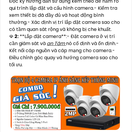
Đọc kỹ hướng dẫn sử dụng kèm theo để nắm rõ
qui trình lắp đặt và cấu hình camera.- Kiểm tra
xem thiết bị đã đầy đủ và hoạt động bình
thường.- Xác định vị trí lắp đặt camera sao cho
có tầm quan sát rộng và không bị che khuất.
☫
2:
**Lắp đặt camera**:- Đặt camera ở vị trí
cần giám sát và
an Tâm
nó cố định và ổn định.-
Kết nối cáp nguồn và cáp mạng cho camera.-
Điều chỉnh góc quay và hướng camera sao cho
tối ưu.