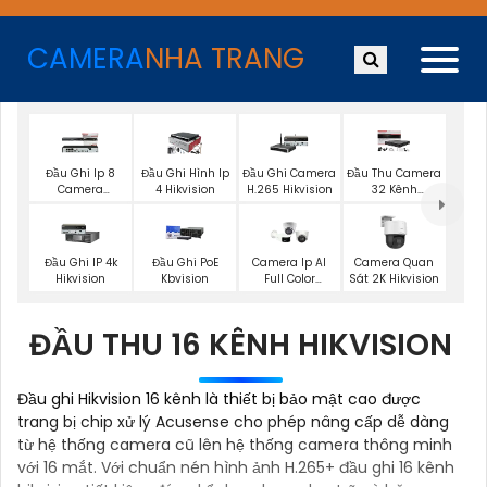
CAMERA
NHA TRANG
Đầu Ghi Ip 8
Đầu Ghi Hình Ip
Đầu Ghi Camera
Đầu Thu Camera
Camera
4 Hikvision
H.265 Hikvision
32 Kênh
Hikvision
Hikvision
Đầu Ghi IP 4k
Đầu Ghi PoE
Camera Ip AI
Camera Quan
Hikvision
Kbvision
Full Color
Sát 2K Hikvision
Hikvision
ĐẦU THU 16 KÊNH HIKVISION
Đầu ghi Hikvision 16 kênh là thiết bị bảo mật cao được
trang bị chip xử lý Acusense cho phép nâng cấp dễ dàng
từ hệ thống camera cũ lên hệ thống camera thông minh
với 16 mắt. Với chuẩn nén hình ảnh H.265+ đầu ghi 16 kênh