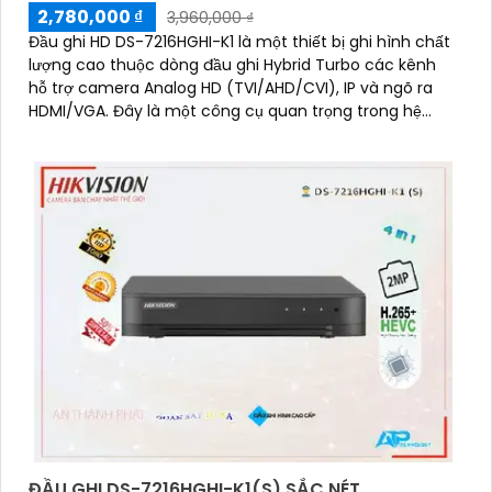
2,780,000 ₫
'
3,960,000 ₫
Đầu ghi HD DS-7216HGHI-K1 là một thiết bị ghi hình chất
lượng cao thuộc dòng đầu ghi Hybrid Turbo các kênh
hỗ trợ camera Analog HD (TVI/AHD/CVI), IP và ngõ ra
HDMI/VGA. Đây là một công cụ quan trọng trong hệ
thống giám sát video
ĐẦU GHI DS-7216HGHI-K1(S) SẮC NÉT