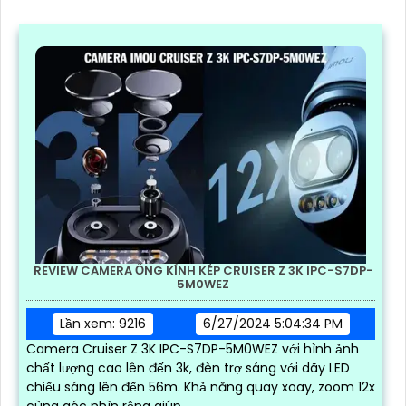
REVIEW CAMERA ỐNG KÍNH KÉP CRUISER Z 3K IPC-S7DP-
5M0WEZ
Lần xem: 9216
6/27/2024 5:04:34 PM
Camera Cruiser Z 3K IPC-S7DP-5M0WEZ với hình ảnh
chất lượng cao lên đến 3k, đèn trợ sáng với dãy LED
chiếu sáng lên đến 56m. Khả năng quay xoay, zoom 12x
cùng góc nhìn rộng giúp...