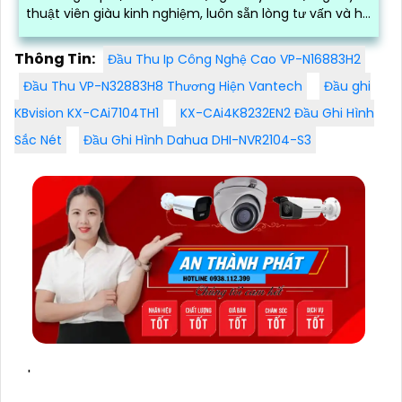
thuật viên giàu kinh nghiệm, luôn sẵn lòng tư vấn và hỗ
trợ khách hàng 24/7
Thông Tin:
Đầu Thu Ip Công Nghệ Cao VP-N16883H2
Đầu Thu VP-N32883H8 Thương Hiện Vantech
Đầu ghi
KBvision KX-CAi7104TH1
KX-CAi4K8232EN2 Đầu Ghi Hình
Sắc Nét
Đầu Ghi Hình Dahua DHI-NVR2104-S3
'