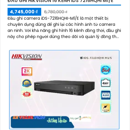
ĐẦU GHI HIKVISION 16 KÊNH IDS 7216HQHI M1/E
4,745,000 ₫
6,780,000 ₫
Đầu ghi camera iDS-7216HQHI-M1/E là một thiết bị
chuyên dụng dùng để ghi lại các hình ảnh từ camera
an ninh. Với khả năng ghi hình 16 kênh đồng thời, đầu ghi
này cho phép người dùng theo dõi và quản lý đồng thời
nhiều vị trí