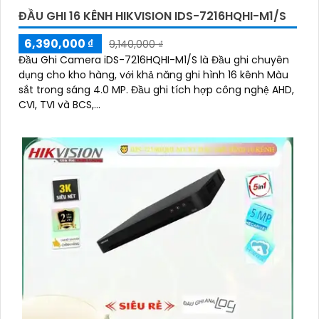
ĐẦU GHI 16 KÊNH HIKVISION IDS-7216HQHI-M1/S
6,390,000 ₫
9,140,000 ₫
Đầu Ghi Camera iDS-7216HQHI-M1/S là Đầu ghi chuyên
dụng cho kho hàng, với khả năng ghi hình 16 kênh Màu
sắt trong sáng 4.0 MP. Đầu ghi tích hợp công nghệ AHD,
CVI, TVI và BCS,...