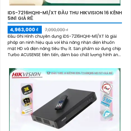
IDS-7216HQHI-M1/XT ĐẦU THU HIKVISION 16 KÊNH
5IN1 GIÁ RẺ
4,963,000 ₫
7,090,000 ₫
Đầu Ghi Hình chuyên dụng iDS-7216HQHI-M1/XT là giải
pháp an ninh hiệu quả với khả năng nhận diện khuôn
mặt HD và điện năng tiêu thụ ít. Sản phẩm sử dụng chip
Turbo ACUSENSE tiên tiến, đảm bảo chất lượng hình ảnh
camera sắc nét cả ban đêm