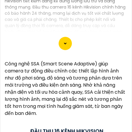
hikvision tiết kiệm đáng kể dung lượng lưu trữ và băng
thông mạng. Đầu thu camera 16 kênh Hikvision chính hãng
có bảo hành 24 tháng, mang lại dịch vụ tốt với chất lượng
cao và giá cả phải chăng. Thiết bị cho phép kết nối và
quản lý đồng thời 16 camera, dễ dàng truy cập và cấu
hình, đồng thời hỗ trợ cổng Esata để mở rộng dung lượng
lưu trữ.
Công nghệ SSA (Smart Scene Adaptive) giúp
Dĩ nhiên, dưới đây là một mẫu văn bản giới thiệu
camera tự động điều chỉnh các thiết lập hình ảnh
dành cho dự án lắp đặt camera Hikvision giá rẻ và
như độ phơi sáng, độ sáng và tương phản dựa trên
chuyên nghiệp:
môi trường và điều kiện ánh sáng. Nhờ khả năng
nhận diện và tối ưu hóa cảnh quay, SSA cải thiện chất
Chào quý khách hàng,
lượng hình ảnh, mang lại độ sắc nét và tương phản
Chúng tôi xin trân trọng giới thiệu đến quý vị dịch vụ
tốt hơn trong mọi tình huống giám sát, từ ban ngày
lắp đặt camera Hikvision giá rẻ và chuyên nghiệp
đến ban đêm.
cho dự án của quý vị.
Với kinh nghiệm lâu năm trong lĩnh vực lắp đặt
ĐẦU THU 16 KÊNH HIKVISION