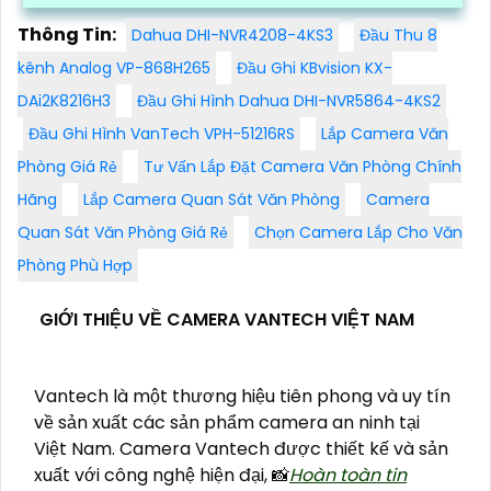
quan sát trong điều kiện ánh sáng yếu
Thông Tin:
Dahua DHI-NVR4208-4KS3
Đầu Thu 8
kênh Analog VP-868H265
Đầu Ghi KBvision KX-
DAi2K8216H3
Đầu Ghi Hình Dahua DHI-NVR5864-4KS2
Đầu Ghi Hình VanTech VPH-51216RS
Lắp Camera Văn
Phòng Giá Rẻ
Tư Vấn Lắp Đặt Camera Văn Phòng Chính
Hãng
Lắp Camera Quan Sát Văn Phòng
Camera
Quan Sát Văn Phòng Giá Rẻ
Chọn Camera Lắp Cho Văn
Phòng Phù Hợp
GIỚI THIỆU VỀ CAMERA VANTECH VIỆT NAM
Vantech là một thương hiệu tiên phong và uy tín
về sản xuất các sản phẩm camera an ninh tại
Việt Nam. Camera Vantech được thiết kế và sản
xuất với công nghệ hiện đại, 📸
Hoàn toàn tin