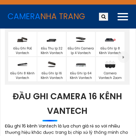
CAMERA
NHA TRANG
Đầu Ghi PoE
Đầu Thu Ip 32
Đầu Ghi Camera
Đầu Ghi Ip 8
Vantech
Kênh Vantech
Ip 4 Vantech
Kênh Vantech
Đầu Ghi 8 Kênh
Đầu Ghi Ip 16
Đầu Ghi Ip 64
Camera
Vantech
Kênh Vantech
Kênh Vantech
Vantech Zoom
ĐẦU GHI CAMERA 16 KÊNH
VANTECH
Đầu ghi 16 kênh Vantech là lựa chọn giá rẻ so với nhiều
thương hiệu khác được trang bị chip xử lý thông minh cho