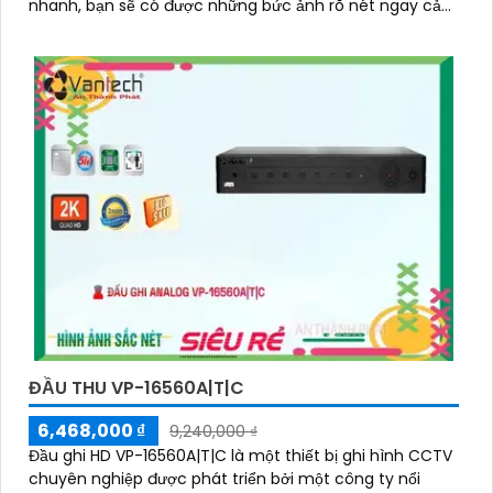
nhanh, bạn sẽ có được những bức ảnh rõ nét ngay cả
ban đêm
ĐẦU THU VP-16560A|T|C
6,468,000 ₫
9,240,000 ₫
Đầu ghi HD VP-16560A|T|C là một thiết bị ghi hình CCTV
chuyên nghiệp được phát triển bởi một công ty nổi