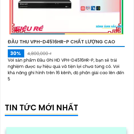
ĐẦU THU VPH-D4516HR-P CHẤT LƯỢNG CAO
30%
4,800,000 ₫
Với sản phẩm Đầu Ghi HD VPH-D4516HR-P, bạn sẽ trải
nghiệm được sự hiệu quả và tiện lợi chưa từng có. Với
khả năng ghi hình trên 16 kênh, độ phân giải cao lên đến
5
TIN TỨC MỚI NHẤT