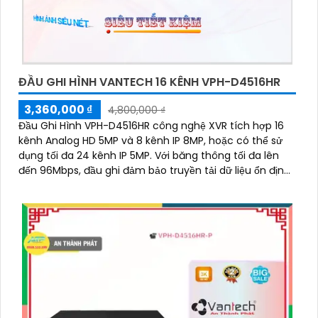
ĐẦU GHI HÌNH VANTECH 16 KÊNH VPH-D4516HR
3,360,000 ₫
4,800,000 ₫
Đầu Ghi Hình VPH-D4516HR công nghệ XVR tích hợp 16
kênh Analog HD 5MP và 8 kênh IP 8MP, hoặc có thể sử
dụng tối đa 24 kênh IP 5MP. Với băng thông tối đa lên
đến 96Mbps, đầu ghi đảm bảo truyền tải dữ liệu ổn định,
nhanh chóng giúp việc giám sát và quản lý an ninh trở
nên dễ dàng hơn