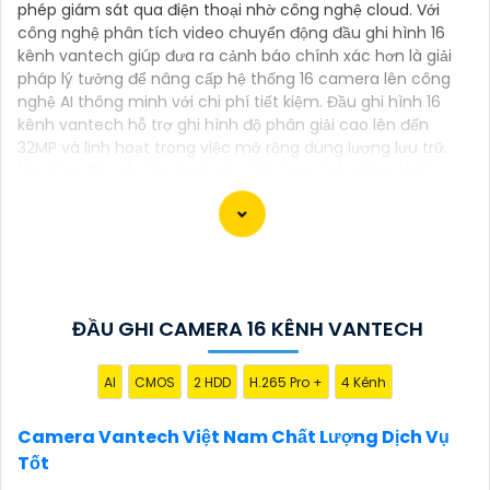
phép giám sát qua điện thoại nhờ công nghệ cloud. Với
công nghệ phân tích video chuyển động đầu ghi hình 16
kênh vantech giúp đưa ra cảnh báo chính xác hơn là giải
pháp lý tưởng để nâng cấp hệ thống 16 camera lên công
nghệ AI thông minh với chi phí tiết kiệm. Đầu ghi hình 16
kênh vantech hỗ trợ ghi hình độ phân giải cao lên đến
32MP và linh hoạt trong việc mở rộng dung lượng lưu trữ.
Ngoài ra đầu ghi Vantech còn tích hợp tính năng phát
hiện chuyển động và thông báo qua ứng dụng di động,
giúp người dùng dễ dàng theo dõi và bảo vệ tài sản mọi
lúc mọi nơi.
ĐẦU GHI CAMERA 16 KÊNH VANTECH
Camera Vantech là một thương hiệu camera an
ninh hàng đầu tại Việt Nam, chúng được thiết kế với
AI
CMOS
2 HDD
H.265 Pro +
4 Kênh
công nghệ hiện đại và chất lượng cao để khẳng định
an ninh và giám sát tốt cho ngôi nhà, cửa hàng, văn
Camera Vantech Việt Nam Chất Lượng Dịch Vụ
phòng hoặc doanh nghiệp của bạn.
Tốt
Vantech Việt Nam cung cấp các dòng sản phẩm