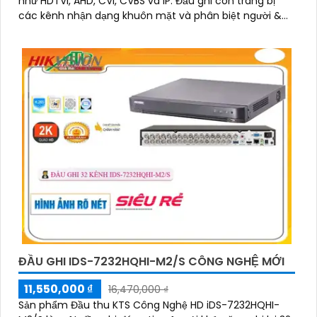
như HDTVI, AHD, CVI, CVBS và IP. Đầu ghi còn trang bị
các kênh nhận dạng khuôn mặt và phân biệt người &
xe bằng AI, qua đó còn hỗ trợ 2 ổ cứng 12TB giúp mở
rộng dung lượng lưu trữ hiệu quả
ĐẦU GHI IDS-7232HQHI-M2/S CÔNG NGHỆ MỚI
11,550,000 ₫
16,470,000 ₫
Sản phẩm Đầu thu KTS Công Nghệ HD iDS-7232HQHI-