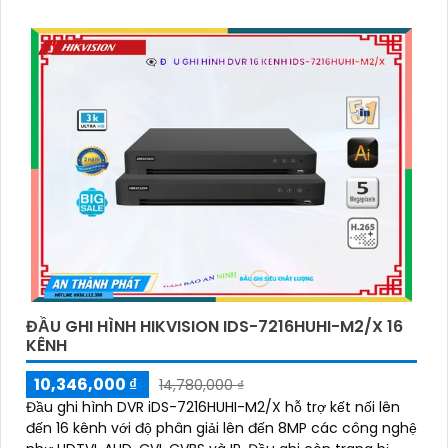
ĐẦU GHI HÌNH HIKVISION IDS-7216HUHI-M2/X 16
KÊNH
10,346,000 ₫
14,780,000 ₫
Đầu ghi hình DVR iDS-7216HUHI-M2/X hỗ trợ kết nối lên
đến 16 kênh với độ phân giải lên đến 8MP các công nghệ