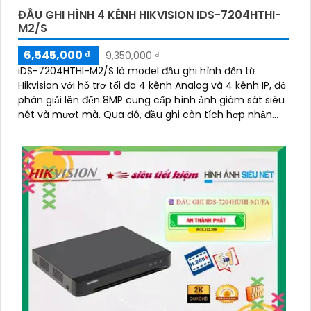
ĐẦU GHI HÌNH 4 KÊNH HIKVISION IDS-7204HTHI-
M2/S
'
6,545,000 ₫
9,350,000 ₫
iDS-7204HTHI-M2/S là model đầu ghi hình đến từ
Hikvision với hỗ trợ tối đa 4 kênh Analog và 4 kênh IP, độ
phân giải lên đến 8MP cung cấp hình ảnh giám sát siêu
nét và mượt mà. Qua đó, đầu ghi còn tích hợp nhận
dạng con người và xe cộ, hỗ trợ cổng xuất hình ảnh
HDMI 4K và hỗ trợ ổ cứng lên đến 10TB