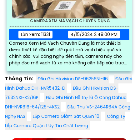
CAMERA XEM MÃ VẠCH CHUYÊN DỤNG
Lần xem: 11331
4/15/2024 2:48:00 PM
Camera Xem Mã Vạch Chuyên Dụng là một thiết bị
được thiết kế đặc biệt để quét mã vạch hiệu quả và
chính xác. Với công nghệ tiên tiến, camera này cho
phép đọc mã vạch từ xa mà không cần tiếp xúc trực
tiếp
Thông Tin:
Đầu Ghi Hikvision DS-96256NI-I16
Đầu Ghi
Hình Dahua DHI-NVR5432-EI
Đầu Ghi Hikvision DS-
7632NXI-K2/16P
Đầu Ghi Hình Hỗ trợ 16 Ổ Cứng Dahua
DHI-NVR616-64/128-4KS2
Đầu Thu VS-2464R64A Công
Nghệ NAS
Lắp Camera Giám Sát Quận 10
Công Ty
Lắp Camera Quận 1 Uy Tín Chất Lượng