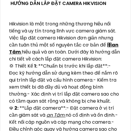
HƯỚNG DẪN LẮP ĐẶT CAMERA HIKVISION
Hikvision là một trong những thương hiệu nổi
tiếng và uy tín trong lĩnh vực camera giám sát.
Việc lắp đặt camera Hikvision đơn giản nhưng
cần tuân thủ một số nguyên tắc cơ bản để 🎛
an
Tâm
hiệu quả và an toàn. Dưới đây là hướng dẫn
chi tiết về cách lắp đặt camera Hikvision:
💢 Thiết Kế
1:
**Chuẩn bị trước khi lắp đặt**:-
Đọc kỹ hướng dẫn sử dụng kèm theo để nắm rõ
qui trình lắp đặt và cấu hình camera.- Kiểm tra
xem thiết bị đã đầy đủ và hoạt động bình
thường.- Xác định vị trí lắp đặt camera sao cho
có tầm quan sát rộng và không bị che khuất.
☫
2:
**Lắp đặt camera**:- Đặt camera ở vị trí
cần giám sát và
an Tâm
nó cố định và ổn định.-
Kết nối cáp nguồn và cáp mạng cho camera.-
Điều chỉnh góc quay và hướng camera sao cho