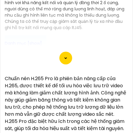
hình với khả năng kết nối và quản lý đồng thời 2 ổ cứng,
người dùng có thể mở rộng dung lượng linh hoạt, đáp ứng
nhu cầu ghi hình liên tục mà không lo thiếu dung lượng.
Chúng ta có thể truy cập giám sát quản lý từ xa nhờ đầu
ghi hỗ trợ kết nối mạng qua cáp RJ45.
Dĩ nhiên, dưới đây là một mẫu văn bản giới thiệu
dành cho dự án lắp đặt camera Hikvision giá rẻ và
chuyên nghiệp:
Chuẩn nén H.265 Pro là phiên bản nâng cấp của
H.265, được thiết kế để tối ưu hóa việc lưu trữ video
Chào quý khách hàng,
mà không làm giảm chất lượng hình ảnh. Công nghệ
Chúng tôi xin trân trọng giới thiệu đến quý vị dịch vụ
này giúp giảm băng thông và tiết kiệm không gian
lắp đặt camera Hikvision giá rẻ và chuyên nghiệp
lưu trữ, cho phép hệ thống lưu trữ lượng dữ liệu lớn
cho dự án của quý vị.
hơn mà vẫn giữ được chất lượng video sắc nét.
Với kinh nghiệm lâu năm trong lĩnh vực lắp đặt
H.265 Pro đặc biệt hữu ích trong các hệ thống giám
camera an ninh, đội ngũ kỹ thuật viên của chúng tôi
sát, giúp tối đa hóa hiệu suất và tiết kiệm tài nguyên.
cam kết sẽ mang đến cho quý vị những giải pháp an