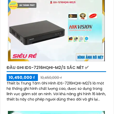
ĐẦU GHI IDS-7216HQHI-M2/S SẮC NÉT ✅
10,450,000 ₫
10,450,000 ₫
Thiết bị Trung Tâm Ghi Hình iDS-7216HQHI-M2/S là một
hệ thống ghi hình chất lượng cao, được sử dụng trong
lĩnh vực giám sát an ninh. Với khả năng ghi hình 16 kênh,
thiết bị này cho phép người dùng theo dõi và ghi lại
toàn bộ hoạt động từ các camera