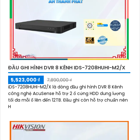
ĐẦU GHI HÌNH DVR 8 KÊNH IDS-7208HUHI-M2/X
5,523,000 ₫
7,890,000 ₫
iDS-7208HUHI-M2/X là dòng đầu ghi hình DVR 8 Kênh
công nghệ AcuSense hỗ trợ 2 ổ cứng HDD dung lượng
tối đa mỗi ổ lên đến 12TB. Đầu ghi còn hỗ trợ chuẩn nén
H