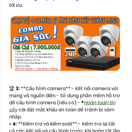
tối ưu.
️🏆
3:
**Cấu hình camera**:- Kết nối camera với
mạng và nguồn điện.- Sử dụng phần mềm hỗ trợ
để cấu hình camera (nếu có).- ®️
Hoàn toàn tin
cậy
cài đặt mật khẩu an toàn để tránh bị xâm
nhập.
«
4:
**Kiểm tra và kiểm soát**:- Kiểm tra lại tất
cả các kết nối và cấu hình trước khi hoàn tất lắp