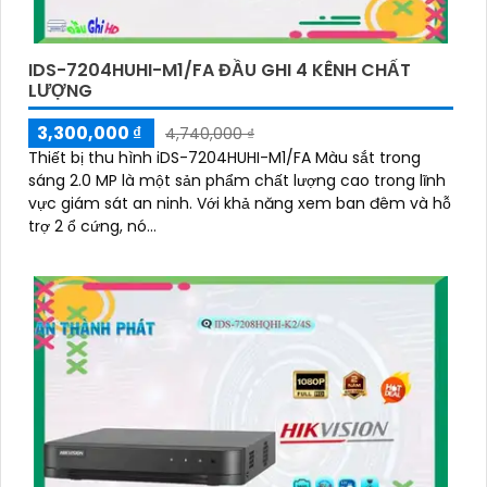
IDS-7204HUHI-M1/FA ĐẦU GHI 4 KÊNH CHẤT
LƯỢNG
3,300,000 ₫
4,740,000 ₫
Thiết bị thu hình iDS-7204HUHI-M1/FA Màu sắt trong
sáng 2.0 MP là một sản phẩm chất lượng cao trong lĩnh
vực giám sát an ninh. Với khả năng xem ban đêm và hỗ
trợ 2 ổ cứng, nó...