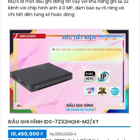
M2/S là một đầu ghi đáng tin cậy với khả năng ghi lại 32
kênh với chip hình ảnh 4.0 MP, đảm bảo sự rõ ràng và
chi tiết đến từng số hoặc động
ĐẦU GHI HÌNH IDS-7232HQHI-M2/XT
10,450,000 ₫
14,960,000 ₫