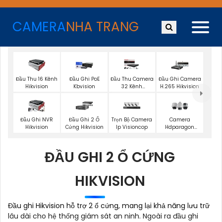
CAMERA
NHA TRANG
Đầu Thu 16 Kênh
Đầu Ghi PoE
Đầu Thu Camera
Đầu Ghi Camera
Hikvision
Kbvision
32 Kênh
H.265 Hikvision
Hikvision
Trọn Bộ Camera
Đầu Ghi NVR
Đầu Ghi 2 Ổ
Camera
Ip Visioncop
Hikvision
Cứng Hikvision
Hdparagon
Zoom
ĐẦU GHI 2 Ổ CỨNG
HIKVISION
Đầu ghi Hikvision hỗ trợ 2 ổ cứng, mang lại khả năng lưu trữ
lâu dài cho hệ thống giám sát an ninh. Ngoài ra đầu ghi