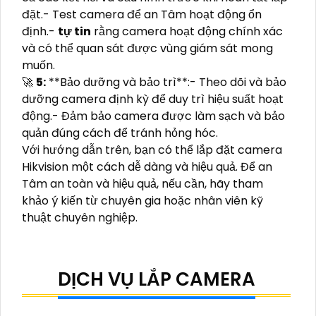
đặt.- Test camera để an Tâm hoạt động ổn
định.-
tự tin
rằng camera hoạt động chính xác
và có thể quan sát được vùng giám sát mong
muốn.
🚀
5:
**Bảo dưỡng và bảo trì**:- Theo dõi và bảo
dưỡng camera định kỳ để duy trì hiệu suất hoạt
động.- Đảm bảo camera được làm sạch và bảo
quản đúng cách để tránh hỏng hóc.
Với hướng dẫn trên, bạn có thể lắp đặt camera
Hikvision một cách dễ dàng và hiệu quả. Để an
Tâm an toàn và hiệu quả, nếu cần, hãy tham
khảo ý kiến từ chuyên gia hoặc nhân viên kỹ
thuật chuyên nghiệp.
DỊCH VỤ LẮP CAMERA