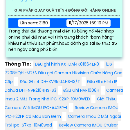
GIẢI PHÁP QUAY QUÁ TRÌNH ĐÓNG GÓI HÀNG ONLINE
Lần xem: 3180
11/17/2025 1:59:19 PM
Trong thời đại thương mại điện tử bùng nổ việc shop
online phải đối mặt với tình trạng khách “bom hàng”
khiếu nại thiếu sản phẩm,hoặc đánh giá sai sự thật trở
nên ngày càng phổ biến
Thông Tin:
Đầu ghi hình KX-DAi4K81664EN3
iDS-
7208HQHI-M2/S Đầu ghi Camera Hikvision Chức Năng Cao
Cấp
Đầu Ghi 4 DH-XVR5104HS-I3/T
Đầu Ghi Hình IP
Dahua DHI-NVR2104HS-S3
Đầu Ghi NVR1008H
Camera
Imou 2 Mắt Trong Nhà IPC-S2XP-10M0WED
Giới Thiệu
Camera Wifi IMOU IPC-A42EP-L
Review Camera IMOU
IPC-F22FP Có Màu Ban Đêm
Camera Imou 2 Mắt Ngoài
Trời Ipc-S7xp-10M0wed
Review Camera IMOU Cruiser