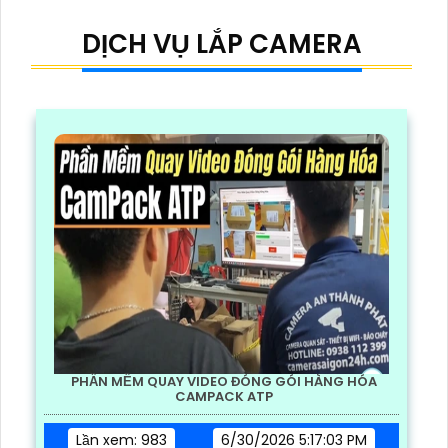
DỊCH VỤ LẮP CAMERA
PHẦN MỀM QUAY VIDEO ĐÓNG GÓI HÀNG HÓA
CAMPACK ATP
Lần xem: 983
6/30/2026 5:17:03 PM