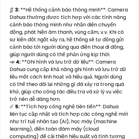
∬
3:
**Hệ thống cảnh báo thông minh**: Camera
Dahua thường được tích hợp với các tính năng
cảnh báo thông minh như nhận diện chuyển
động, phát hiện âm thanh, vùng cấm, v.v. Khi có
sự kiện đột ngột xảy ra, hệ thống sẽ tự động gửi
cảnh báo tới người dùng qua điện thoại di động,
giúp người dùng có thể phản ứng kịp thời.
📣
4:
**Ghi hình và lưu trữ dữ liệu**: Camera
Dahua cung cấp khả năng ghi hình và lưu trữ dữ
liệu một cách linh hoạt và hiệu quả. Người dùng
có thể theo dõi lại những gì đã xảy ra trong quá
khứ, giúp cho công tác điều tra và xử lý vụ việc
trở nên dễ dàng hơn.
☄️
5:
**Tích hợp công nghệ tiên tiến**: Dahua
liên tục cập nhật và tích hợp các công nghệ mới
như trí tuệ nhân tạo (AI), học máy (machine
learning), điện toán đám mây (cloud
computing) để cải thiện hiệu suất và tính tương