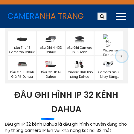
CAMERA
NHA TRANG
Đầu Thu 16
Đầu Ghi 4 HDD
Đầu Ghi Camera
Camerah Dahua
Dahua
Ip 16 Kênh
Dahua
Đầu Ghi AI
Dahua
Đầu Ghi 8 Kênh
Đầu Ghi IP Ai
Camera 360 Bao
Camera Siêu
Giá Rẻ Dahua
Dahua
Động Dahua
Nhạy Sáng
Dahua
ĐẦU GHI HÌNH IP 32 KÊNH
DAHUA
Đầu ghi IP 32 kênh Dahua là đầu ghi hình chuyên dụng cho
hệ thống camera IP lớn với khả năng kết nối 32 mắt