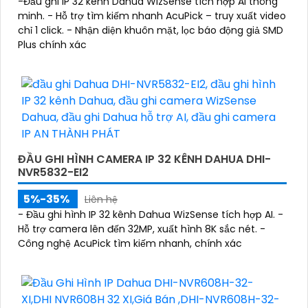
-Đầu ghi IP 32 kênh Dahua WizSense tích hợp AI thông
minh. - Hỗ trợ tìm kiếm nhanh AcuPick – truy xuất video
chỉ 1 click. - Nhận diện khuôn mặt, lọc báo động giả SMD
Plus chính xác
ĐẦU GHI HÌNH CAMERA IP 32 KÊNH DAHUA DHI-
NVR5832-EI2
5%-35%
Liên hệ
- Đầu ghi hình IP 32 kênh Dahua WizSense tích hợp AI. -
Hỗ trợ camera lên đến 32MP, xuất hình 8K sắc nét. -
Công nghệ AcuPick tìm kiếm nhanh, chính xác