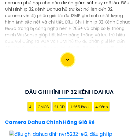
camera phù hợp cho các dự án giám sát quy mô lớn. Đầu
Ghi Hình Ip 32 Kênh Dahua hỗ trợ kết nối lên đến 32
camera với độ phân giải tối đa 12MP ghi hình chất lượng
hình ảnh sắc nét và chi tiết. Đầu Ghi Hình Ip 32 Kênh Dahua
Được trang bị công nghệ nén H.265+ và chip xử lý thông
minh WizSense giúp tiết kiệm băng thông và lưu trữ hiệu
quả. với Cổng ra VGA và HDMI hỗ trợ độ phân giải lên đến
4K, đáp ứng nhu cầu xem lại chi tiết. Băng thông đầu vào
tối đa đạt 200Mbps cho phép kết nối ổn định phù hợp cho
giám sát an ninh chuyên nghiệp.
ĐẦU GHI HÌNH IP 32 KÊNH DAHUA
Dạ chắc chắn, đây là tư vấn của tôi về Camera
Dahua chính hãng giá rẻ và chất lượng:
1:
Camera Dahua là một thương hiệu nổi tiếng về sản
AI
CMOS
2 HDD
H.265 Pro +
4 Kênh
phẩm an ninh và giám sát.⚒
2:
Để Hoàn toàn tin cậy
Camera Dahua Chính Hãng Giá Rẻ
mua Camera Dahua chính hãng, bạn nên mua từ
các cửa hàng uy tín hoặc các đại lý chính thức của