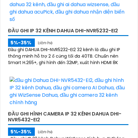
Dahua.☄️
3:
Mức giá của Camera Dahua có thể thay
đổi tùy vào model và chức năng của camera. Bạn
nên tìm hiểu kỹ trước khi đầu tư.🎖️
4:
Chất lượng của
Camera Dahua được đánh giá cao với độ phân giải
cao, tính năng thông minh và độ tin cậy.💖
5:
Nếu
ĐẦU GHI IP 32 KÊNH DAHUA DHI-NVR5232-EI2
bạn muốn tìm camera Dahua giá rẻ, bạn có thể
5%-35%
Liên hệ
tham khảo trên các website thương mại điện tử
Đầu ghi DAHUA DHI-NVR5232-EI2 32 kênh là đầu ghi IP
hoặc tại các cửa hàng điện tử.
thông minh hỗ trợ 2 ổ cứng tối đa 40TB. Chuẩn nén
Hy vọng rằng những thông tin trên sẽ giúp bạn chọn
Smart H.265+, ghi hình đến 32MP, xuất hình HDMI 8K
lựa được Camera Dahua chính hãng, giá rẻ và chất
lượng. Nếu bạn có thêm câu hỏi hoặc cần tư vấn
thêm, đừng ngần ngại để lại Cung cấp cho công
trình biết.
'
ĐẦU GHI HÌNH CAMERA IP 32 KÊNH DAHUA DHI-
NVR5432-EI2
5%-35%
Liên hệ