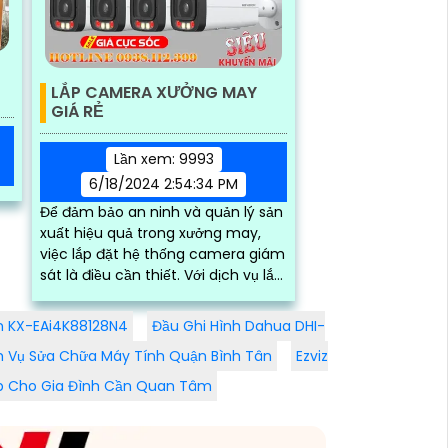
LẮP CAMERA XƯỞNG MAY
GIÁ RẺ
Lần xem: 9993
6/18/2024 2:54:34 PM
Để đảm bảo an ninh và quản lý sản
xuất hiệu quả trong xưởng may,
việc lắp đặt hệ thống camera giám
sát là điều cần thiết. Với dịch vụ lắp
camera xưởng may giá rẻ của
chúng tôi,...
on KX-EAi4K88128N4
Đầu Ghi Hình Dahua DHI-
h Vụ Sửa Chữa Máy Tính Quận Bình Tân
Ezviz
p Cho Gia Đình Cần Quan Tâm