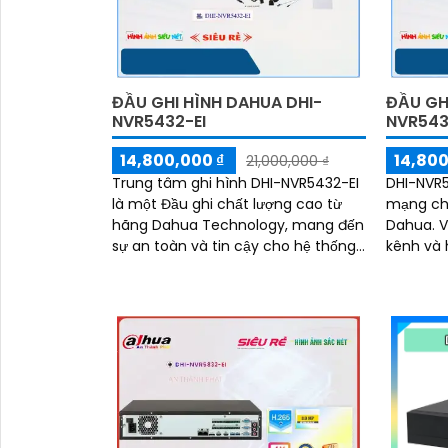
ĐẦU GHI HÌNH DAHUA DHI-
ĐẦU GH
NVR5432-EI
NVR543
14,800,000 ₫
14,800
21,000,000 ₫
Trung tâm ghi hình DHI-NVR5432-EI
DHI-NVR5
là một Đầu ghi chất lượng cao từ
mạng ch
hãng Dahua Technology, mang đến
Dahua. Với khả năng ghi hình 32
sự an toàn và tin cậy cho hệ thống
kênh và h
giám sát. Với khả năng ghi hình 32
12MP, Đầ
kênh và...
lưu trữ 
vời