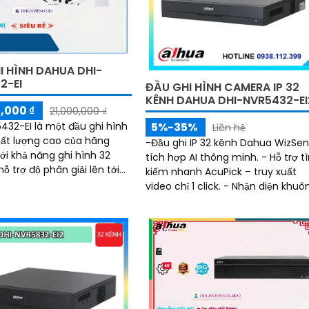
I HÌNH DAHUA DHI-
2-EI
ĐẦU GHI HÌNH CAMERA IP 32
KÊNH DAHUA DHI-NVR5432-EI
,000 ₫
21,000,000 ₫
432-EI là một đầu ghi hình
5%-35%
Liên hệ
ất lượng cao của hãng
-Đầu ghi IP 32 kênh Dahua WizSe
tích hợp AI thông minh. - Hỗ trợ t
ỗ trợ độ phân giải lên tới
kiếm nhanh AcuPick – truy xuất
u ghi giúp bạn quan sát và
video chỉ 1 click. - Nhận diện khuô
hình ảnh chất lượng tuyệt
mặt, lọc báo động giả SMD Plus
chính xác