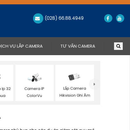
(028) 66.88.4949
DỊCH VỤ LẮP CAMERA
TƯ VẤN CAMERA
Lắp Camera
 Ip 32
Camera IP
Hikvision Ghi Âm
hua
ColorVu
A