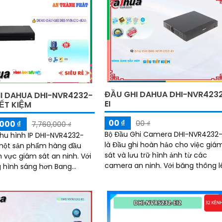
ĐẦU GHI DAHUA DHI-NVR423
I DAHUA DHI-NVR4232-
EI
IẾT KIỆM
00 ₫
000 ₫
00 ₫
7,760,000 ₫
Bộ Đầu Ghi Camera DHI-NVR4232-
 thu hình IP DHI-NVR4232-
là Đầu ghi hoàn hảo cho việc giá
một sản phẩm hàng đầu
sát và lưu trữ hình ảnh từ các
h vực giám sát an ninh. Với
camera an ninh. Với băng thông lên
 hình sáng hơn Bang
đến 256 Mbps, đầu ghi này cho
6 Mbps, nó cho phép bạn
phép truyền tải dữ liệu mượt mà 
 rõ ràng mọi chi tiết, ngay
không bị gián đoạn
đêm