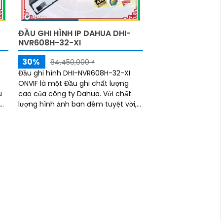
ĐẦU GHI HÌNH IP DAHUA DHI-
NVR608H-32-XI
30%
84,450,000 ₫
-
Đầu ghi hình DHI-NVR608H-32-XI
ONVIF là một Đầu ghi chất lượng
cao của công ty Dahua. Với chất
lượng hình ảnh ban đêm tuyệt vời,
Đầu ghi này cho phép bạn giám sát
hiệu quả trong mọi điều kiện ánh
sáng