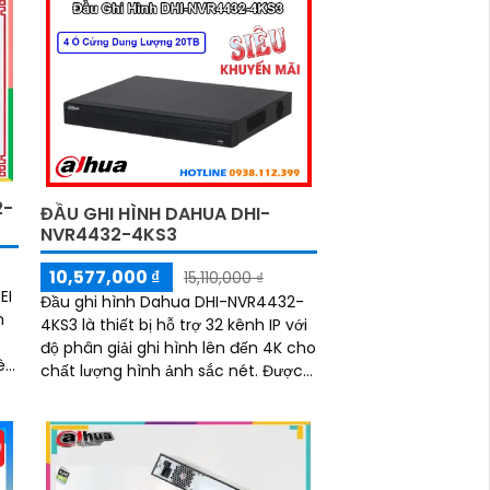
2-
ĐẦU GHI HÌNH DAHUA DHI-
NVR4432-4KS3
10,577,000 ₫
15,110,000 ₫
EI
Đầu ghi hình Dahua DHI-NVR4432-
m
4KS3 là thiết bị hỗ trợ 32 kênh IP với
độ phân giải ghi hình lên đến 4K cho
chất lượng hình ảnh sắc nét. Được
trang bị băng thông lớn hỗ trợ AI,
và
chuẩn nén H