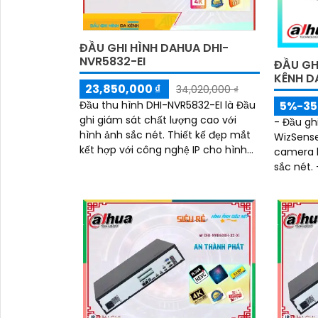
ĐẦU GHI HÌNH DAHUA DHI-
NVR5832-EI
ĐẦU GH
KÊNH D
23,850,000 ₫
34,020,000 ₫
Đầu thu hình DHI-NVR5832-EI là Đầu
5%-3
ghi giám sát chất lượng cao với
- Đầu gh
hình ảnh sắc nét. Thiết kế đẹp mắt
WizSense 
kết hợp với công nghệ IP cho hình
camera l
ảnh rõ nét và chất lượng
sắc nét.
kiếm nha