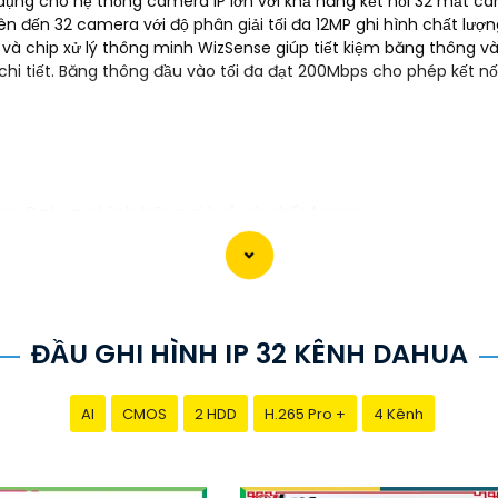
n dụng cho hệ thống camera IP lớn với khả năng kết nối 32 mắt
lên đến 32 camera với độ phân giải tối đa 12MP ghi hình chất lượng
 chip xử lý thông minh WizSense giúp tiết kiệm băng thông và l
 chi tiết. Băng thông đầu vào tối đa đạt 200Mbps cho phép kết 
ra Dahua chính hãng giá rẻ và chất lượng:
g về sản phẩm an ninh và giám sát.⚒
2:
Để Hoàn toàn tin
i lý chính thức của Dahua.☄️
3:
Mức giá của Camera Dahua
hi đầu tư.🎖️
4:
Chất lượng của Camera Dahua được đánh g
tìm camera Dahua giá rẻ, bạn có thể tham khảo trên các
ĐẦU GHI HÌNH IP 32 KÊNH DAHUA
bạn chọn lựa được Camera Dahua chính hãng, giá rẻ và ch
 cho công trình biết.
AI
CMOS
2 HDD
H.265 Pro +
4 Kênh