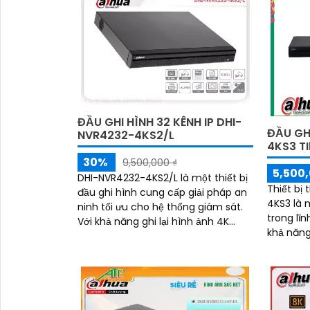
ĐẦU GHI HÌNH 32 KÊNH IP DHI-
ĐẦU GH
NVR4232-4KS2/L
4KS3 T
30%
9,500,000 ₫
5,500,
DHI-NVR4232-4KS2/L là một thiết bị
Thiết bị
đầu ghi hình cung cấp giải pháp an
4KS3 là 
ninh tối ưu cho hệ thống giám sát.
trong lĩn
Với khả năng ghi lại hình ảnh 4K
khả năng
Ultra HD, nó mang lại hình ảnh sắc
'
Thông 25
nét và chi tiết
xem được
cả ban 