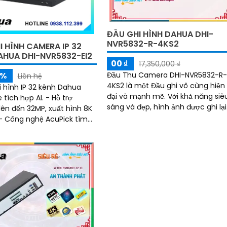
ĐẦU GHI HÌNH DAHUA DHI-
NVR5832-R-4KS2
I HÌNH CAMERA IP 32
AHUA DHI-NVR5832-EI2
00 ₫
17,350,000 ₫
Đầu Thu Camera DHI-NVR5832-R
5%
Liên hệ
4KS2 là một Đầu ghi vô cùng hiện
i hình IP 32 kênh Dahua
đại và mạnh mẽ. Với khả năng siêu
tích hợp AI. - Hỗ trợ
sáng và đẹp, hình ảnh được ghi lại
ên đến 32MP, xuất hình 8K
sắc nét cho cả ngày lẫn đêm
 - Công nghệ AcuPick tìm
nh, chính xác