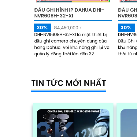
ĐẦU GHI HÌNH IP DAHUA DHI-
ĐẦU GHI
NVR608H-32-XI
NVR608
30%
30%
84,450,000 ₫
DHI-NVR608H-32-XI là một thiết bị
DHI-NVR6
đầu ghi camera chuyên dụng của
Đầu Ghi 
hãng Dahua. Với khả năng ghi lại và
khả năng
quản lý đồng thời lên đến 32
thời từ 
camera, DHI-NVR608H-32-XI là lựa
Với độ p
chọn tuyệt vời cho hệ thống giám
lưu trữ 
sát an ninh
giám sát 
lượng tố
TIN TỨC MỚI NHẤT