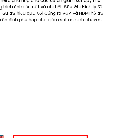
 camera phù hợp cho các dự án giám sát quy mô
 hình ảnh sắc nét và chi tiết. Đầu Ghi Hình Ip 32
ưu trữ hiệu quả. với Cổng ra VGA và HDMI hỗ trợ
nối ổn định phù hợp cho giám sát an ninh chuyên
 cậy mua Camera Dahua chính hãng, bạn
 có thể thay đổi tùy vào model và chức
iá cao với độ phân giải cao, tính năng
 website thương mại điện tử hoặc tại các
ất lượng. Nếu bạn có thêm câu hỏi hoặc cần