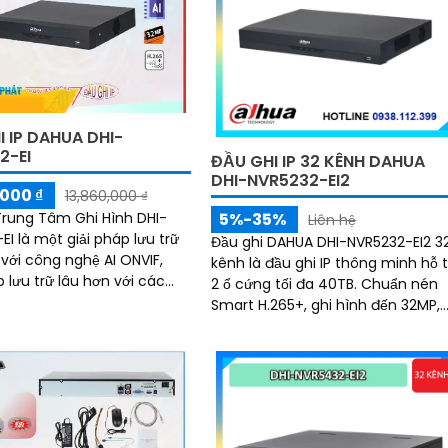
 IP DAHUA DHI-
2-EI
ĐẦU GHI IP 32 KÊNH DAHUA
DHI-NVR5232-EI2
000 ₫
13,860,000 ₫
5%-35%
 Trung Tâm Ghi Hình DHI-
Liên hệ
I là một giải pháp lưu trữ
Đầu ghi DAHUA DHI-NVR5232-EI2 3
 với công nghệ AI ONVIF,
kênh là đầu ghi IP thông minh hỗ 
 lưu trữ lâu hơn với các
2 ổ cứng tối đa 40TB. Chuẩn nén
g H.265+/H.265/H.264+/H
Smart H.265+, ghi hình đến 32MP,
xuất hình HDMI 8K