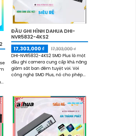
ĐẦU GHI HÌNH DAHUA DHI-
NVR5832-4KS2
2
17,303,000 ₫
17,303,000 ₫
DHI-NVR5832-4KS2 SMD Plus là một
đầu ghi camera cung cấp khả năng
nse
giám sát ban đêm tuyệt vời. Với
ìm
công nghệ SMD Plus, nó cho phép
nhận dạng chuyển động tự động và
n
chuẩn đoán thông minh