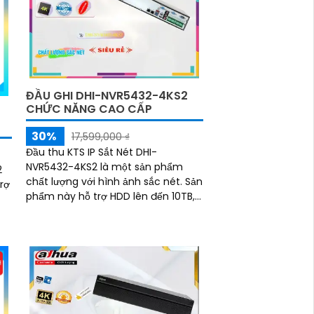
ĐẦU GHI DHI-NVR5432-4KS2
CHỨC NĂNG CAO CẤP
30%
17,599,000 ₫
Đầu thu KTS IP Sắt Nét DHI-
NVR5432-4KS2 là một sản phẩm
2
chất lượng với hình ảnh sắc nét. Sản
trợ
phẩm này hỗ trợ HDD lên đến 10TB,
cho phép lưu trữ nhiều dữ liệu hơn