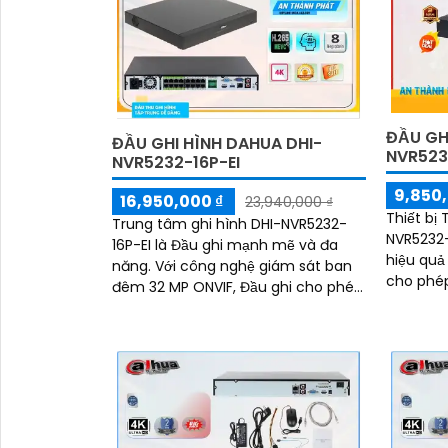
ĐẦU GHI
ĐẦU GHI HÌNH DAHUA DHI-
NVR523
NVR5232-16P-EI
9,850,
16,950,000 ₫
23,940,000 ₫
Thiết bị
Trung tâm ghi hình DHI-NVR5232-
NVR5232-E
16P-EI là Đầu ghi mạnh mẽ và đa
hiệu quả
năng. Với công nghệ giám sát ban
cho phép
đêm 32 MP ONVIF, Đầu ghi cho phép
định dạn
ghi lại hình ảnh rõ nét cả ngày và
đêm