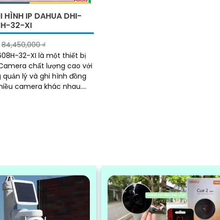
 HÌNH IP DAHUA DHI-
H-32-XI
84,450,000 ₫
08H-32-XI là một thiết bị
Camera chất lượng cao với
 quản lý và ghi hình đồng
nhiều camera khác nhau.
hân giải cao và khả năng
lớn, nó cho phép người dùng
và ghi lại hình ảnh chất
t