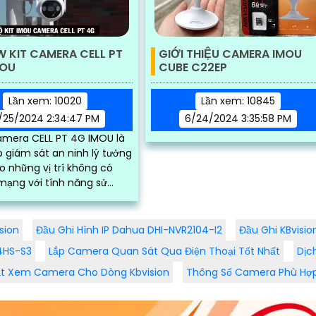
W KIT CAMERA CELL PT
GIỚI THIỆU CAMERA IMOU
MOU
CUBE C22EP
Lần xem: 10020
Lần xem: 10845
/25/2024 2:34:47 PM
6/24/2024 3:35:58 PM
amera CELL PT 4G IMOU là
p giám sát an ninh lý tưởng
 những vị trí không có
mạng với tính năng sử
 năng lượng mặt trời và
sim 4G. Ngoài ra...
sion
Đầu Ghi Hình IP Dahua DHI-NVR2104-I2
Đầu Ghi KBvisi
4HS-S3
Lắp Camera Quan Sát Qua Điện Thoại Tốt Nhất
Dịc
ặt Xem Camera Cho Dòng Kbvision
Thông Số Camera Phù Hợ