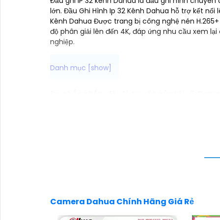
Đầu ghi IP 32 kênh Dahua là đầu ghi hình chuyê
lớn. Đầu Ghi Hình Ip 32 Kênh Dahua hỗ trợ kết nối 
Kênh Dahua Được trang bị công nghệ nén H.265+ và
độ phân giải lên đến 4K, đáp ứng nhu cầu xem lại
nghiệp.
Dạ chắc chắn, đây là tư vấn của tôi về Came
1:
Camera Dahua là một thương hiệu nổi tiến
nên mua từ các cửa hàng uy tín hoặc các đạ
năng của camera. Bạn nên tìm hiểu kỹ trước k
thông minh và độ tin cậy.💖
5:
Nếu bạn muốn 
cửa hàng điện tử.
Hy vọng rằng những thông tin trên sẽ giúp 
tư vấn thêm, đừng ngần ngại để lại Cung cấp
Camera Dahua Chính Hãng Giá Rẻ