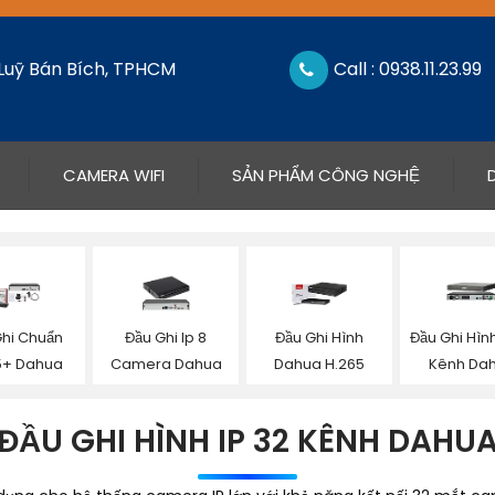
 Luỹ Bán Bích, TPHCM
Call : 0938.11.23.99
CAMERA WIFI
SẢN PHẨM CÔNG NGHỆ
Ghi Chuẩn
Đầu Ghi Ip 8
Đầu Ghi Hình
Đầu Ghi Hình
5+ Dahua
Camera Dahua
Dahua H.265
Kênh Da
ĐẦU GHI HÌNH IP 32 KÊNH DAHU