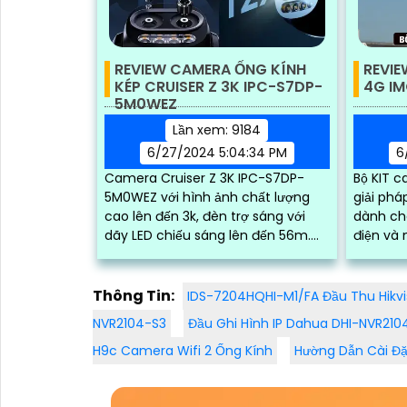
REVIEW CAMERA ỐNG KÍNH
REVIE
KÉP CRUISER Z 3K IPC-S7DP-
4G I
5M0WEZ
Lần xem: 9184
6/27/2024 5:04:34 PM
6
Camera Cruiser Z 3K IPC-S7DP-
Bộ KIT c
5M0WEZ với hình ảnh chất lượng
giải phá
cao lên đến 3k, đèn trợ sáng với
dành cho
dãy LED chiếu sáng lên đến 56m.
điện và 
Khả năng quay xoay, zoom 12x
dụng pin
cùng góc nhìn rộng giúp...
Thông Tin:
IDS-7204HQHI-M1/FA Đầu Thu Hikvi
NVR2104-S3
Đầu Ghi Hình IP Dahua DHI-NVR210
H9c Camera Wifi 2 Ống Kính
Hường Dẫn Cài Đ