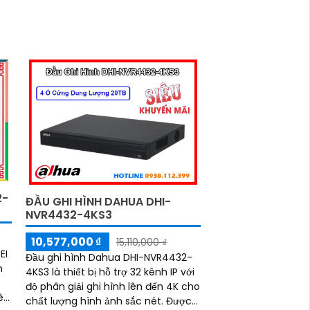
2-
ĐẦU GHI HÌNH DAHUA DHI-
NVR4432-4KS3
10,577,000 ₫
15,110,000 ₫
EI
Đầu ghi hình Dahua DHI-NVR4432-
m
4KS3 là thiết bị hỗ trợ 32 kênh IP với
độ phân giải ghi hình lên đến 4K cho
chất lượng hình ảnh sắc nét. Được