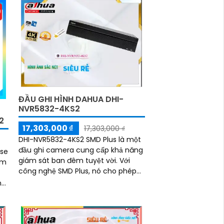
ĐẦU GHI HÌNH DAHUA DHI-
NVR5832-4KS2
2
17,303,000 ₫
17,303,000 ₫
DHI-NVR5832-4KS2 SMD Plus là một
đầu ghi camera cung cấp khả năng
nse
giám sát ban đêm tuyệt vời. Với
ìm
công nghệ SMD Plus, nó cho phép
nhận dạng chuyển động tự động và
n
chuẩn đoán thông minh