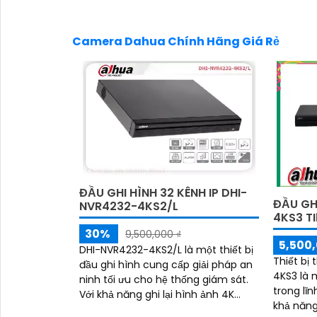
Camera Dahua Chính Hãng Giá Rẻ
ĐẦU GHI HÌNH 32 KÊNH IP DHI-
ĐẦU GH
NVR4232-4KS2/L
4KS3 T
30%
9,500,000 ₫
5,500,
'
DHI-NVR4232-4KS2/L là một thiết bị
Thiết bị
đầu ghi hình cung cấp giải pháp an
4KS3 là 
ninh tối ưu cho hệ thống giám sát.
trong lĩn
Với khả năng ghi lại hình ảnh 4K
khả năng
Ultra HD, nó mang lại hình ảnh sắc