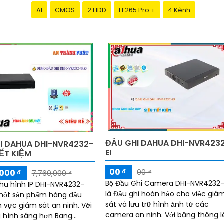
AI
CMOS
2 HDD
H.265 Pro +
4 Kênh
ĐẦU GHI DAHUA DHI-NVR423
I DAHUA DHI-NVR4232-
EI
IẾT KIỆM
00 ₫
000 ₫
00 ₫
7,760,000 ₫
Bộ Đầu Ghi Camera DHI-NVR4232-
 thu hình IP DHI-NVR4232-
là Đầu ghi hoàn hảo cho việc giá
một sản phẩm hàng đầu
sát và lưu trữ hình ảnh từ các
h vực giám sát an ninh. Với
camera an ninh. Với băng thông lên
 hình sáng hơn Bang