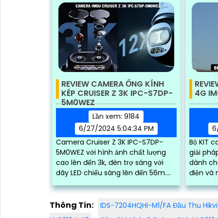
REVIEW CAMERA ỐNG KÍNH
REVIE
KÉP CRUISER Z 3K IPC-S7DP-
4G I
5M0WEZ
Lần xem: 9184
6/27/2024 5:04:34 PM
6
Camera Cruiser Z 3K IPC-S7DP-
Bộ KIT c
5M0WEZ với hình ảnh chất lượng
giải phá
cao lên đến 3k, đèn trợ sáng với
dành cho
dãy LED chiếu sáng lên đến 56m.
điện và 
Khả năng quay xoay, zoom 12x
dụng pin
cùng góc nhìn rộng giúp...
Thông Tin:
IDS-7204HQHI-M1/FA Đầu Thu Hikvi