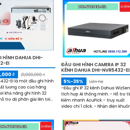
I HÌNH DAHUA DHI-
2-EI
ĐẦU GHI HÌNH CAMERA IP 32
KÊNH DAHUA DHI-NVR5432-EI
,000 ₫
21,000,000 ₫
432-EI là một đầu ghi hình
5%-35%
Liên hệ
ất lượng cao của hãng
-Đầu ghi IP 32 kênh Dahua WizSe
tích hợp AI thông minh. - Hỗ trợ t
ỗ trợ độ phân giải lên tới
kiếm nhanh AcuPick – truy xuất
u ghi giúp bạn quan sát và
video chỉ 1 click. - Nhận diện khuô
hình ảnh chất lượng tuyệt
mặt, lọc báo động giả SMD Plus
chính xác