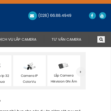
(028) 66.88.4949
DỊCH VỤ LẮP CAMERA
TƯ VẤN CAMERA
Lắp Camera
 Ip 32
Camera IP
Hikvision Ghi Âm
hua
ColorVu
A