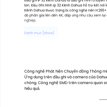
Đầu ghi IP 32 kênh Dahua là đầu ghi hình chuyê
lớn. Đầu Ghi Hình Ip 32 Kênh Dahua hỗ trợ kết nối 
Kênh Dahua Được trang bị công nghệ nén H.265+ và
độ phân giải lên đến 4K, đáp ứng nhu cầu xem lại
nghiệp.
Dạ chắc chắn, đây là tư vấn của tôi về Came
1:
Camera Dahua là một thương hiệu nổi tiến
nên mua từ các cửa hàng uy tín hoặc các đạ
năng của camera. Bạn nên tìm hiểu kỹ trước k
thông minh và độ tin cậy.💖
5:
Nếu bạn muốn 
Công nghệ Phát hiện Chuyển động Thông min
cửa hàng điện tử.
Ứng dụng trên đầu ghi và camera của Dahu
Hy vọng rằng những thông tin trên sẽ giúp 
chóng. Công nghệ SMD trên camera quan sát 
tư vấn thêm, đừng ngần ngại để lại Cung cấp
hiệu quả.