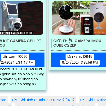
W KIT CAMERA CELL PT
GIỚI THIỆU CAMERA IMOU
MOU
CUBE C22EP
Lần xem: 10020
Lần xem: 10845
/25/2024 2:34:47 PM
6/24/2024 3:35:58 PM
amera CELL PT 4G IMOU là
p giám sát an ninh lý tưởng
 những vị trí không có
mạng với tính năng sử
 năng lượng mặt trời và
sim 4G. Ngoài ra...
sion
Đầu Ghi Hình IP Dahua DHI-NVR2104-I2
Đầu Ghi KBvisi