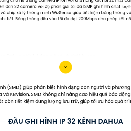
n dụng cho hệ thống camera IP lớn với khả năng kết nối 32 mắt
lên đến 32 camera với độ phân giải tối đa 12MP ghi hình chất lượng
 chip xử lý thông minh WizSense giúp tiết kiệm băng thông và l
 chi tiết. Băng thông đầu vào tối đa đạt 200Mbps cho phép kết 
ra Dahua chính hãng giá rẻ và chất lượng:
g về sản phẩm an ninh và giám sát.⚒
2:
Để Hoàn toàn tin
i lý chính thức của Dahua.☄️
3:
Mức giá của Camera Dahua
hi đầu tư.🎖️
4:
Chất lượng của Camera Dahua được đánh g
tìm camera Dahua giá rẻ, bạn có thể tham khảo trên các
h (SMD) giúp phân biệt hình dạng con người và phương ti
a và KBVision, SMD không chỉ nâng cao hiệu quả báo độ
bạn chọn lựa được Camera Dahua chính hãng, giá rẻ và ch
còn tiết kiệm dung lượng lưu trữ, giúp tối ưu hóa quá tr
 cho công trình biết.
ĐẦU GHI HÌNH IP 32 KÊNH DAHUA