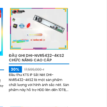
trang bị băng thông lớn hỗ trợ AI,
và
chuẩn nén H
ĐẦU GHI DHI-NVR5432-4KS2
CHỨC NĂNG CAO CẤP
30%
17,599,000 ₫
Đầu thu KTS IP Sắt Nét DHI-
NVR5432-4KS2 là một sản phẩm
2
chất lượng với hình ảnh sắc nét. Sản
trợ
phẩm này hỗ trợ HDD lên đến 10TB,
cho phép lưu trữ nhiều dữ liệu hơn