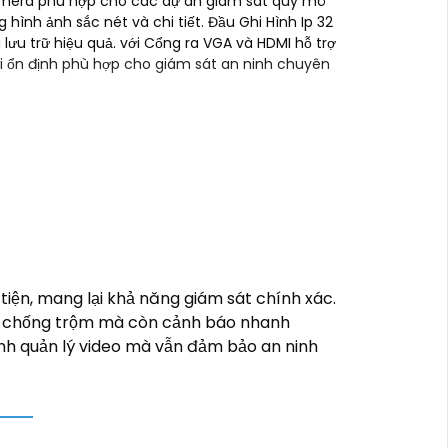
 camera phù hợp cho các dự án giám sát quy mô
 hình ảnh sắc nét và chi tiết. Đầu Ghi Hình Ip 32
ưu trữ hiệu quả. với Cổng ra VGA và HDMI hỗ trợ
nối ổn định phù hợp cho giám sát an ninh chuyên
 cậy mua Camera Dahua chính hãng, bạn
 có thể thay đổi tùy vào model và chức
iá cao với độ phân giải cao, tính năng
 website thương mại điện tử hoặc tại các
ện, mang lại khả năng giám sát chính xác.
ng chống trộm mà còn cảnh báo nhanh
ất lượng. Nếu bạn có thêm câu hỏi hoặc cần
ình quản lý video mà vẫn đảm bảo an ninh