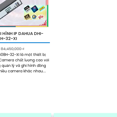
 HÌNH IP DAHUA DHI-
H-32-XI
84,450,000 ₫
08H-32-XI là một thiết bị
Camera chất lượng cao với
 quản lý và ghi hình đồng
nhiều camera khác nhau.
hân giải cao và khả năng
lớn, nó cho phép người dùng
và ghi lại hình ảnh chất
t