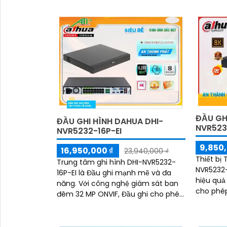
Thông 25
nét và chi tiết
xem được
cả ban 
ĐẦU GHI
ĐẦU GHI HÌNH DAHUA DHI-
NVR523
NVR5232-16P-EI
9,850,
16,950,000 ₫
23,940,000 ₫
Thiết bị
Trung tâm ghi hình DHI-NVR5232-
NVR5232-E
16P-EI là Đầu ghi mạnh mẽ và đa
hiệu quả
năng. Với công nghệ giám sát ban
cho phép
đêm 32 MP ONVIF, Đầu ghi cho phép
định dạn
ghi lại hình ảnh rõ nét cả ngày và
đêm