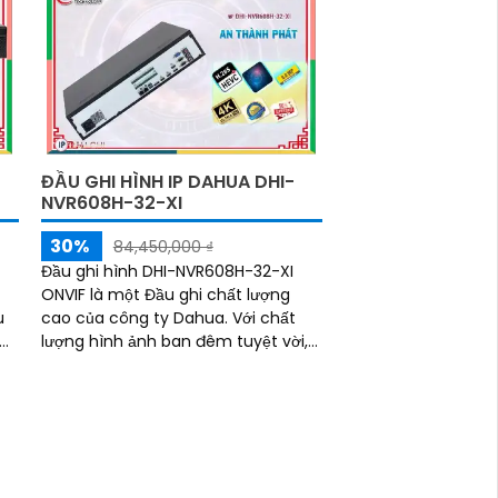
ĐẦU GHI HÌNH IP DAHUA DHI-
NVR608H-32-XI
30%
84,450,000 ₫
-
Đầu ghi hình DHI-NVR608H-32-XI
ONVIF là một Đầu ghi chất lượng
cao của công ty Dahua. Với chất
lượng hình ảnh ban đêm tuyệt vời,
Đầu ghi này cho phép bạn giám sát
hiệu quả trong mọi điều kiện ánh
sáng