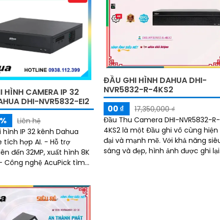
ĐẦU GHI HÌNH DAHUA DHI-
NVR5832-R-4KS2
I HÌNH CAMERA IP 32
AHUA DHI-NVR5832-EI2
00 ₫
17,350,000 ₫
Đầu Thu Camera DHI-NVR5832-R
5%
Liên hệ
4KS2 là một Đầu ghi vô cùng hiện
i hình IP 32 kênh Dahua
đại và mạnh mẽ. Với khả năng siêu
tích hợp AI. - Hỗ trợ
sáng và đẹp, hình ảnh được ghi lại
ên đến 32MP, xuất hình 8K
sắc nét cho cả ngày lẫn đêm
 - Công nghệ AcuPick tìm
nh, chính xác