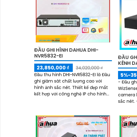
ĐẦU GHI HÌNH DAHUA DHI-
NVR5832-EI
ĐẦU GH
KÊNH D
23,850,000 ₫
34,020,000 ₫
Đầu thu hình DHI-NVR5832-EI là Đầu
5%-3
ghi giám sát chất lượng cao với
- Đầu gh
hình ảnh sắc nét. Thiết kế đẹp mắt
WizSense 
kết hợp với công nghệ IP cho hình
camera l
ảnh rõ nét và chất lượng
sắc nét.
kiếm nha