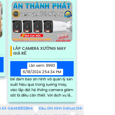
LẮP CAMERA XƯỞNG MAY
GIÁ RẺ
Lần xem: 9993
6/18/2024 2:54:34 PM
Để đảm bảo an ninh và quản lý sản
xuất hiệu quả trong xưởng may,
việc lắp đặt hệ thống camera giám
sát là điều cần thiết. Với dịch vụ lắp
camera xưởng may giá rẻ của
chúng tôi,...
on KX-EAi4K88128N4
Đầu Ghi Hình Dahua DHI-