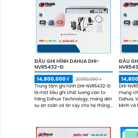
ĐẦU GHI HÌNH DAHUA DHI-
ĐẦU GH
NVR5432-EI
NVR543
14,800,000 ₫
14,800
21,000,000 ₫
Trung tâm ghi hình DHI-NVR5432-EI
DHI-NVR5
là một Đầu ghi chất lượng cao từ
mạng ch
hãng Dahua Technology, mang đến
Dahua. Với khả năng ghi hình 32
sự an toàn và tin cậy cho hệ thống
kênh và h
giám sát. Với khả năng ghi hình 32
12MP, Đầ
kênh và...
lưu trữ 
vời