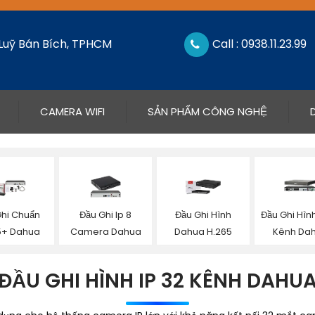
 Luỹ Bán Bích, TPHCM
Call : 0938.11.23.99
CAMERA WIFI
SẢN PHẨM CÔNG NGHỆ
Ghi Chuẩn
Đầu Ghi Ip 8
Đầu Ghi Hình
Đầu Ghi Hình
5+ Dahua
Camera Dahua
Dahua H.265
Kênh Da
ĐẦU GHI HÌNH IP 32 KÊNH DAHU