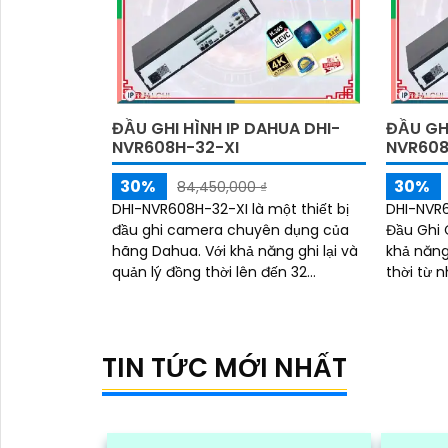
ĐẦU GHI HÌNH IP DAHUA DHI-
ĐẦU GHI
NVR608H-32-XI
NVR608
30%
30%
84,450,000 ₫
DHI-NVR608H-32-XI là một thiết bị
DHI-NVR6
đầu ghi camera chuyên dụng của
Đầu Ghi 
hãng Dahua. Với khả năng ghi lại và
khả năng
quản lý đồng thời lên đến 32
thời từ 
camera, DHI-NVR608H-32-XI là lựa
Với độ p
chọn tuyệt vời cho hệ thống giám
lưu trữ 
sát an ninh
giám sát 
lượng tố
TIN TỨC MỚI NHẤT