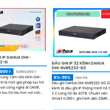
đến 256 Mbps, đầu ghi này cho
6 Mbps, nó cho phép bạn
phép truyền tải dữ liệu mượt mà 
 rõ ràng mọi chi tiết, ngay
không bị gián đoạn
đêm
 IP DAHUA DHI-
2-EI
ĐẦU GHI IP 32 KÊNH DAHUA
DHI-NVR5232-EI2
000 ₫
13,860,000 ₫
5%-35%
 Trung Tâm Ghi Hình DHI-
Liên hệ
I là một giải pháp lưu trữ
Đầu ghi DAHUA DHI-NVR5232-EI2 3
 với công nghệ AI ONVIF,
kênh là đầu ghi IP thông minh hỗ 
 lưu trữ lâu hơn với các
2 ổ cứng tối đa 40TB. Chuẩn nén
g H.265+/H.265/H.264+/H
Smart H.265+, ghi hình đến 32MP,
xuất hình HDMI 8K