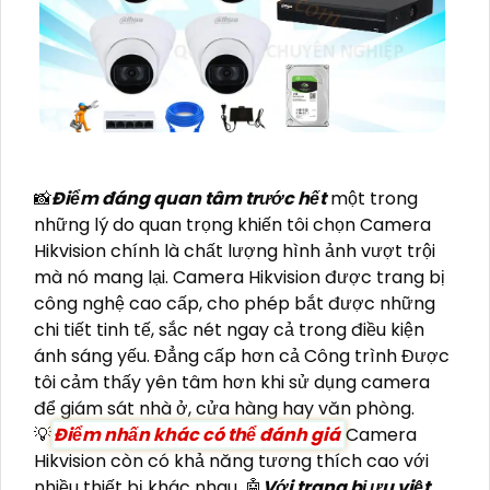
📸
Điểm đáng quan tâm trước hết
một trong
những lý do quan trọng khiến tôi chọn Camera
Hikvision chính là chất lượng hình ảnh vượt trội
mà nó mang lại. Camera Hikvision được trang bị
công nghệ cao cấp, cho phép bắt được những
chi tiết tinh tế, sắc nét ngay cả trong điều kiện
ánh sáng yếu. Đẳng cấp hơn cả Công trình Được
tôi cảm thấy yên tâm hơn khi sử dụng camera
để giám sát nhà ở, cửa hàng hay văn phòng.
💡
Điểm nhấn khác có thể đánh giá
Camera
Hikvision còn có khả năng tương thích cao với
nhiều thiết bị khác nhau. 🤖️
Với trang bị ưu việt