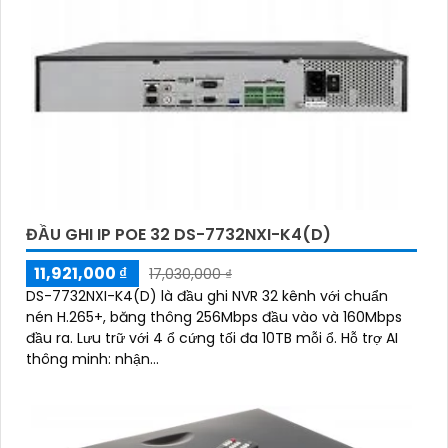
ĐẦU GHI IP POE 32 DS-7732NXI-K4(D)
11,921,000 ₫
17,030,000 ₫
DS-7732NXI-K4(D) là đầu ghi NVR 32 kênh với chuẩn
nén H.265+, băng thông 256Mbps đầu vào và 160Mbps
đầu ra. Lưu trữ với 4 ổ cứng tối đa 10TB mỗi ổ. Hỗ trợ AI
thông minh: nhận...