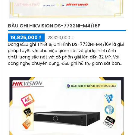
ĐẦU GHI HIKVISION DS-7732NI-M4/16P
19,825,000 ₫
28,320,000 ₫
Dòng Đầu ghi Thiết Bị Ghi Hình DS-7732NI-M4/16P là giải
pháp tuyệt vời cho việc giám sát và ghi lại hình ảnh
chất lượng sắc nét với độ phân giải lên đến 32 MP. Với
công nghệ chuyên dụng, Đầu ghi hỗ trợ giám sát ban
đêm hiệu quả