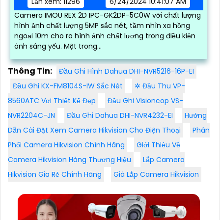
Lần xem: 11296
6/24/2024 10:41:07 AM
Camera IMOU REX 2D IPC-GK2DP-5C0W với chất lượng
hình ảnh chất lượng 5MP sắc nét, tầm nhìn xa hồng
ngoại 10m cho ra hình ảnh chất lượng trong điều kiện
ánh sáng yếu. Một trong...
Thông Tin:
Đầu Ghi Hình Dahua DHI-NVR5216-16P-EI
Đầu Ghi KX-FM8104S-IW Sắc Nét
✲ Đầu Thu VP-
8560ATC Vơi Thiết Kế Đẹp
Đầu Ghi Visioncop VS-
NVR2204C-JN
Đầu Ghi Dahua DHI-NVR4232-EI
Hướng
Dẫn Cài Đặt Xem Camera Hikvision Cho Điện Thoại
Phân
Phối Camera Hikvision Chính Hãng
Giới Thiệu Về
Camera Hikvision Hàng Thương Hiệu
Lắp Camera
Hikvision Gia Rẻ Chính Hãng
Giá Lắp Camera Hikvision