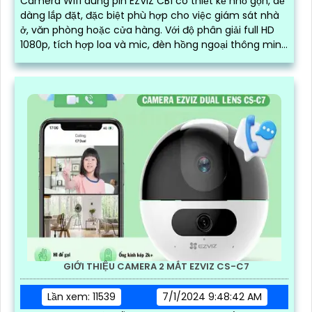
Camera Wifi dùng pin EZVIZ CB1 có thiết kế nhỏ gọn, dễ
dàng lắp đặt, đặc biệt phù hợp cho việc giám sát nhà
ở, văn phòng hoặc cửa hàng. Với độ phân giải full HD
1080p, tích hợp loa và mic, đèn hồng ngoại thông minh
cho ra hình ảnh chất lượng ban đêm
GIỚI THIỆU CAMERA 2 MẮT EZVIZ CS-C7
Lần xem: 11539
7/1/2024 9:48:42 AM