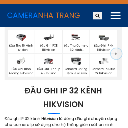
CAMERA
NHA TRANG
Đầu Thu 16 Kênh
Đầu Ghi POE
Đầu Thu Camera
Đầu Ghi IP 4k
Hikvision
Hikvision
32 Kênh
Hikvision
Hikvision
Đầu Ghi Hình
Đầu Ghi Hình Ip
Camera Chống
Camera Ip Ultra
Analog Hikvision
4 Hikvision
Trộm Hikvision
2k Hikvision
ĐẦU GHI IP 32 KÊNH
HIKVISION
Đầu ghi IP 32 kênh Hikvision là dòng đầu ghi chuyên dụng
cho camera Ip sử dụng cho hệ thống giám sát an ninh