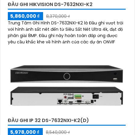
ĐẦU GHI HIKVISION DS-7632NXI-K2
5,860,000 ₫
8,370,000 ₫
Trung Tâm Ghi Hình DS-7632NXI-K2 là Đầu ghi vượt trội
với hình ảnh sắt nét đến từ Siêu Sắt Nét Ultra 4k, đạt độ
phân giải 8MP. Đầu ghi này hoàn toàn đáp ứng được
yêu cầu khắc khe về hình ảnh của các dự án ONVIF
ĐẦU GHI IP 32 DS-7632NXI-K2(D)
5,978,000 ₫
8,540,000 ₫