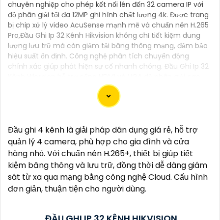
chuyên nghiệp cho phép kết nối lên đến 32 camera IP với
độ phân giải tối đa 12MP ghi hình chất lượng 4k. Được trang
bị chip xử lý video AcuSense mạnh mẽ và chuẩn nén H.265
Pro,Đầu Ghi Ip 32 Kênh Hikvision không chỉ tiết kiệm dung
lượng lưu trữ mà còn giảm tải băng thông mạng, đảm bảo
hiệu suất ổn định. Công nghệ phân tích chuyển động
chính xác giúp phát hiện sự cố nhanh chóng. Đầu Ghi Ip 32
Kênh Hikvision hỗ trợ cổng HDMI và VGA độ phân giải cao
(1920x1080P) và chuẩn ONVIF, dễ dàng tương thích với
nhiều thiết bị. Đầu ghi này là lựa chọn tối ưu cho dự án
giám sát an ninh chất lượng cao cho phép giám sát đồng
thời 32 khu vực dễ dàng theo dõi từ xa mọi lúc mọi nơi.
Đầu ghi 4 kênh là giải pháp dân dụng giá rẻ, hỗ trợ
quản lý 4 camera, phù hợp cho gia đình và cửa
hàng nhỏ. Với chuẩn nén H.265+, thiết bị giúp tiết
kiệm băng thông và lưu trữ, đồng thời dễ dàng giám
Dĩ nhiên, dưới đây là một mẫu văn bản giới thiệu
sát từ xa qua mạng bằng công nghệ Cloud. Cấu hình
dành cho dự án lắp đặt camera Hikvision giá rẻ và
đơn giản, thuận tiện cho người dùng.
chuyên nghiệp:
Chào quý khách hàng,
ĐẦU GHI IP 32 KÊNH HIKVISION