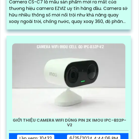
Camera CS-C7 là mẫu sản phẩm mới ra mắt của
thương hiệu camera EZVIZ uy tín hàng đầu. Camera sở
hữu nhiều thông số mới nổi trội như khả năng quay
xoay ngoài trời, chống nước, quay xoay 360, độ phân
giải sắc nét lên đến 2k với ống kính kép
GIỚI THIỆU CAMERA WIFI DÙNG PIN 2K IMOU IPC-B32P-
V2
Lần xem: 10432
6/25/2024 4:44:06 PM