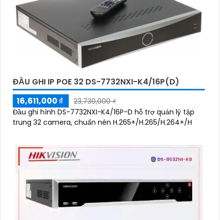
ĐẦU GHI IP POE 32 DS-7732NXI-K4/16P(D)
16,611,000 ₫
23,730,000 ₫
Đầu ghi hình DS-7732NXI-K4/16P-D hỗ trợ quản lý tập
trung 32 camera, chuẩn nén H.265+/H.265/H.264+/H