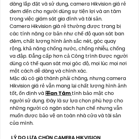
dàng lắp đặt và sử dụng, camera Hikvision giá rẻ
đem đến cho người dùng sự tiện lợi và an tâm
trong việc giám sát gia đình và tài sản.
Camera Hikvision giá rẻ thường được trang bị
các tính năng cơ bản như chế độ quan sát ban
đêm, chất lượng hình ảnh sắc nét, góc quay
rộng, khả năng chống nước, chống nhiễu, chống
va đập. Đẳng cấp hơn cả Công trình Được người
dùng có thể quan sát mọi góc độ, mọi lúc mọi nơi
một cách dễ dàng và chính xác.
Mặc dù có giá thành phải chăng, nhưng camera
Hikvision giá rẻ vẫn mang lại chất lượng hình ảnh
tốt, ổn định và 🎛
an Tâm
tính bảo mật cho
người sử dụng. Đây là sự lựa chọn phù hợp cho
những người có ngân sách hạn chế nhưng vẫn
muốn được bảo vệ an toàn nhà cửa và tài sản
của mình.
LÝ DO LỰA CHỌN CAMERA HIKVISION