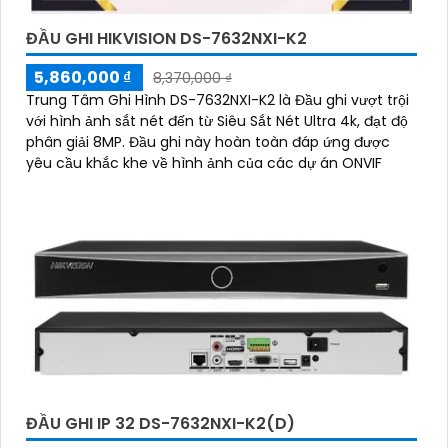
ĐẦU GHI HIKVISION DS-7632NXI-K2
5,860,000 ₫
8,370,000 ₫
Trung Tâm Ghi Hình DS-7632NXI-K2 là Đầu ghi vượt trội
với hình ảnh sắt nét đến từ Siêu Sắt Nét Ultra 4k, đạt độ
phân giải 8MP. Đầu ghi này hoàn toàn đáp ứng được
yêu cầu khắc khe về hình ảnh của các dự án ONVIF
ĐẦU GHI IP 32 DS-7632NXI-K2(D)