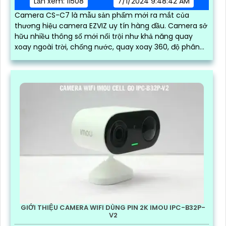
Lần xem: 11508
7/1/2024 9:48:42 AM
Camera CS-C7 là mẫu sản phẩm mới ra mắt của
thương hiệu camera EZVIZ uy tín hàng đầu. Camera sở
hữu nhiều thông số mới nổi trội như khả năng quay
xoay ngoài trời, chống nước, quay xoay 360, độ phân
giải sắc nét lên đến 2k với ống kính kép
GIỚI THIỆU CAMERA WIFI DÙNG PIN 2K IMOU IPC-B32P-
V2