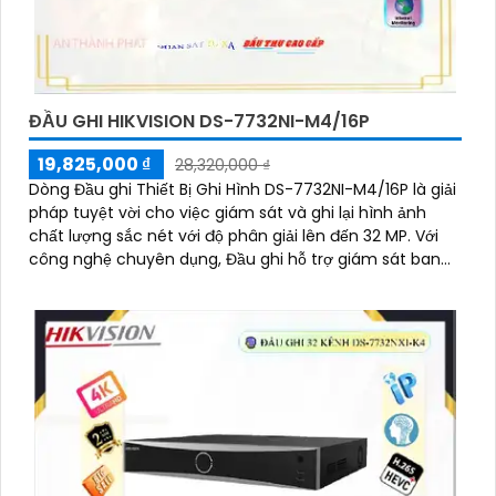
ĐẦU GHI HIKVISION DS-7732NI-M4/16P
19,825,000 ₫
28,320,000 ₫
Dòng Đầu ghi Thiết Bị Ghi Hình DS-7732NI-M4/16P là giải
pháp tuyệt vời cho việc giám sát và ghi lại hình ảnh
chất lượng sắc nét với độ phân giải lên đến 32 MP. Với
công nghệ chuyên dụng, Đầu ghi hỗ trợ giám sát ban
đêm hiệu quả