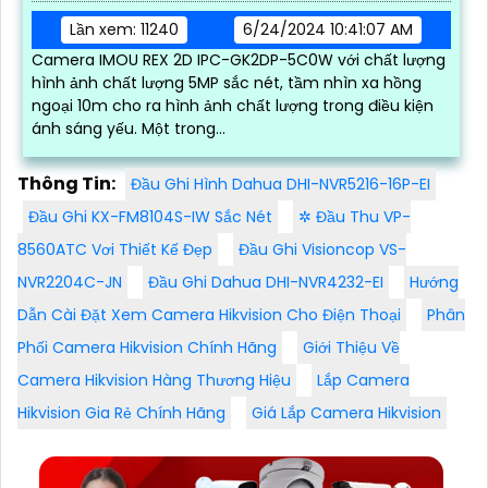
Lần xem: 11240
6/24/2024 10:41:07 AM
Camera IMOU REX 2D IPC-GK2DP-5C0W với chất lượng
hình ảnh chất lượng 5MP sắc nét, tầm nhìn xa hồng
ngoại 10m cho ra hình ảnh chất lượng trong điều kiện
ánh sáng yếu. Một trong...
Thông Tin:
Đầu Ghi Hình Dahua DHI-NVR5216-16P-EI
Đầu Ghi KX-FM8104S-IW Sắc Nét
✲ Đầu Thu VP-
8560ATC Vơi Thiết Kế Đẹp
Đầu Ghi Visioncop VS-
NVR2204C-JN
Đầu Ghi Dahua DHI-NVR4232-EI
Hướng
Dẫn Cài Đặt Xem Camera Hikvision Cho Điện Thoại
Phân
Phối Camera Hikvision Chính Hãng
Giới Thiệu Về
Camera Hikvision Hàng Thương Hiệu
Lắp Camera
Hikvision Gia Rẻ Chính Hãng
Giá Lắp Camera Hikvision