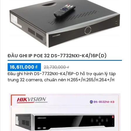
ĐẦU GHI IP POE 32 DS-7732NXI-K4/16P(D)
16,611,000 ₫
23,730,000 ₫
Đầu ghi hình DS-7732NXI-K4/16P-D hỗ trợ quản lý tập
trung 32 camera, chuẩn nén H.265+/H.265/H.264+/H