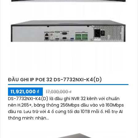
ĐẦU GHI IP POE 32 DS-7732NXI-K4(D)
11,921,000 ₫
17,030,000 ₫
DS-7732NXI-K4(D) là đầu ghi NVR 32 kênh với chuẩn
nén H.265+, băng thông 256Mbps đầu vào và 160Mbps
đầu ra. Lưu trữ với 4 ổ cứng tối đa 10TB mỗi ổ. Hỗ trợ AI
thông minh: nhận...