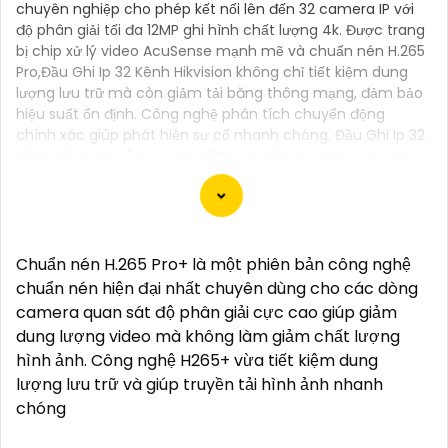
chuyên nghiệp cho phép kết nối lên đến 32 camera IP với
độ phân giải tối đa 12MP ghi hình chất lượng 4k. Được trang
bị chip xử lý video AcuSense mạnh mẽ và chuẩn nén H.265
Pro,Đầu Ghi Ip 32 Kênh Hikvision không chỉ tiết kiệm dung
lượng lưu trữ mà còn giảm tải băng thông mạng, đảm bảo
hiệu suất ổn định. Công nghệ phân tích chuyển động
chính xác giúp phát hiện sự cố nhanh chóng. Đầu Ghi Ip 32
Kênh Hikvision hỗ trợ cổng HDMI và VGA độ phân giải cao
(1920x1080P) và chuẩn ONVIF, dễ dàng tương thích với
nhiều thiết bị. Đầu ghi này là lựa chọn tối ưu cho dự án
giám sát an ninh chất lượng cao cho phép giám sát đồng
thời 32 khu vực dễ dàng theo dõi từ xa mọi lúc mọi nơi.
Chuẩn nén H.265 Pro+ là một phiên bản công nghệ
chuẩn nén hiện đại nhất chuyên dùng cho các dòng
camera quan sát độ phân giải cực cao giúp giảm
dung lượng video mà không làm giảm chất lượng
Dĩ nhiên, dưới đây là một mẫu văn bản giới thiệu
hình ảnh. Công nghệ H265+ vừa tiết kiệm dung
dành cho dự án lắp đặt camera Hikvision giá rẻ và
lượng lưu trữ và giúp truyền tải hình ảnh nhanh
chuyên nghiệp:
chóng
Chào quý khách hàng,