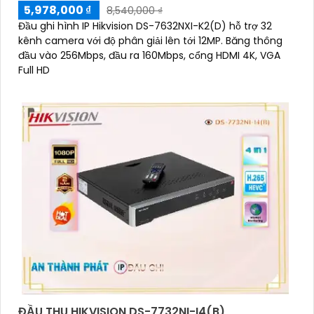
5,978,000 ₫
8,540,000 ₫
Đầu ghi hình IP Hikvision DS-7632NXI-K2(D) hỗ trợ 32
kênh camera với độ phân giải lên tới 12MP. Băng thông
đầu vào 256Mbps, đầu ra 160Mbps, cổng HDMI 4K, VGA
Full HD
ĐẦU THU HIKVISION DS-7732NI-I4(B)