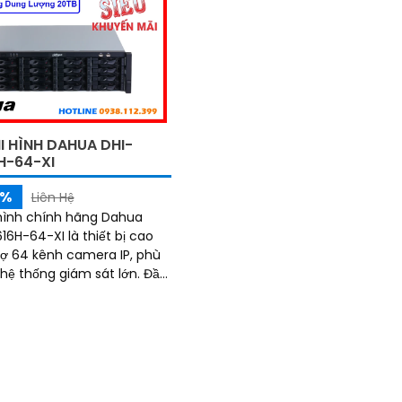
I HÌNH DAHUA DHI-
H-64-XI
5%
Liên Hệ
hình chính hãng Dahua
16H-64-XI là thiết bị cao
rợ 64 kênh camera IP, phù
ệ thống giám sát lớn. Đầu
ợ tới 16 ổ cứng dung lượng
ỗi ổ 20TB đảm bảo lưu trữ
âu dài