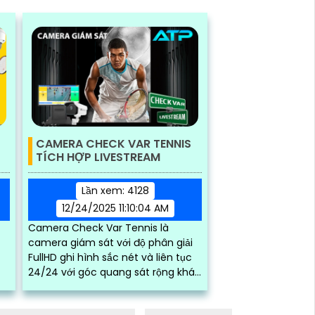
CAMERA CHECK VAR TENNIS
TÍCH HỢP LIVESTREAM
Lần xem: 4128
12/24/2025 11:10:04 AM
Camera Check Var Tennis là
camera giám sát với độ phân giải
FullHD ghi hình sắc nét và liên tục
24/24 với góc quang sát rộng khác
sân tennis xem lại đầy đủ mọi pha
highlight