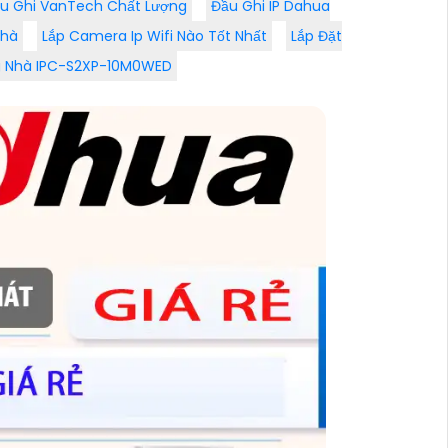
u Ghi VanTech Chất Lượng
Đầu Ghi IP Dahua
Nhà
Lắp Camera Ip Wifi Nào Tốt Nhất
Lắp Đặt
g Nhà IPC-S2XP-10M0WED