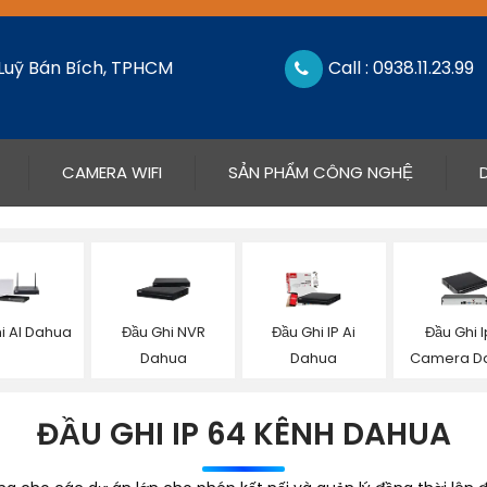
 Luỹ Bán Bích, TPHCM
Call : 0938.11.23.99
CAMERA WIFI
SẢN PHẨM CÔNG NGHỆ
i AI Dahua
Đầu Ghi NVR
Đầu Ghi IP Ai
Đầu Ghi I
Dahua
Dahua
Camera D
ĐẦU GHI IP 64 KÊNH DAHUA