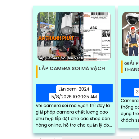
GIẢI 
LẮP CAMERA SOI MÃ VẠCH
THAN
Lần xem: 2024
3
5/8/2026 10:20:35 AM
Camera 
Với camera soi mã vạch thì đây là
thống c
giải pháp camera chất lượng cao
dụng tro
phù hợp lắp đặt cho các shop bán
khách s
hàng online, hỗ trợ cho quản lý đơn
mại
hàng, quản lý đơn gói hàng,
camera có thể nhìn mã vận đơn