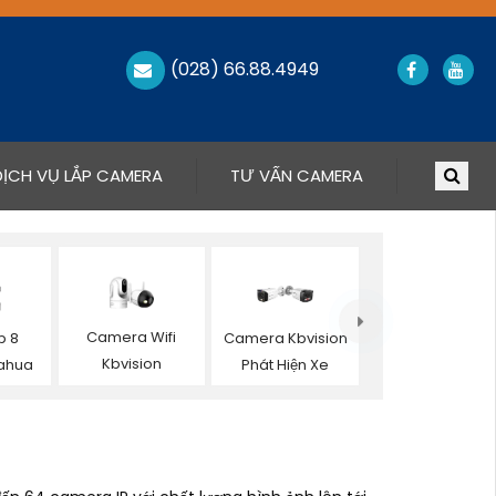
(028) 66.88.4949
DỊCH VỤ LẮP CAMERA
TƯ VẤN CAMERA
Camera Wifi
p 8
Camera Kbvision
Kbvision
ahua
Phát Hiện Xe