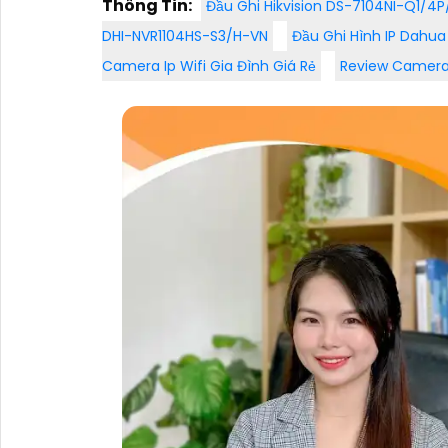
Thông Tin:
Đầu Ghi Hikvision DS-7104NI-Q1/4
kèm theo đấy nhìn thấy được quy
DHI-NVR1104HS-S3/H-VN
Đầu Ghi Hình IP Dahu
trình đóng gói hàng hóa, có thể tải
video đơn hàng trực tiếp trên phần
Camera Ip Wifi Gia Đình Giá Rẻ
Review Camera
mềm