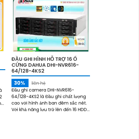
ĐẦU GHI HÌNH HỖ TRỢ 16 Ổ
CỨNG DAHUA DHI-NVR616-
64/128-4KS2
30%
liên hệ
Đầu ghi camera DHI-NVR616-
à
64/128-4KS2 là Đầu ghi chất lượng
cao với hình ảnh ban đêm sắc nét.
nh
Với khả năng lưu trữ lên đến 16 HDD
sắt, nó mang lại khả năng lưu trữ lớn
và đáng tin cậy