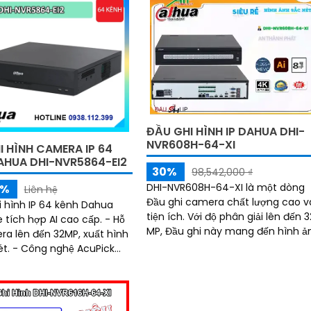
ĐẦU GHI HÌNH IP DAHUA DHI-
NVR608H-64-XI
I HÌNH CAMERA IP 64
AHUA DHI-NVR5864-EI2
30%
98,542,000 ₫
DHI-NVR608H-64-XI là một dòng
5%
Liên hệ
Đầu ghi camera chất lượng cao v
i hình IP 64 kênh Dahua
tiện ích. Với độ phân giải lên đến 32
 tích hợp AI cao cấp. - Hỗ
MP, Đầu ghi này mang đến hình ả
ra lên đến 32MP, xuất hình
sắc nét và chi tiết
ét. - Công nghệ AcuPick
 nhanh, chính xác