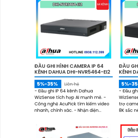
ĐẦU GHI HÌNH CAMERA IP 64
ĐẦU GH
KÊNH DAHUA DHI-NVR5464-EI2
KÊNH D
5%-35%
5%-3
Liên hệ
- Đầu ghi IP 64 kênh Dahua
- Đầu gh
'
WizSense tích hợp AI mạnh mẽ. -
WizSense
Công nghệ AcuPick tìm kiếm video
trợ came
nhanh, chính xác. - Nhận diện
8K sắc n
khuôn mặt, lọc báo giả SMD Plus
tìm kiếm
hiệu quả