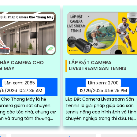
PHÁP CAMERA CHO
LẮP ĐẶT CAMERA
G MÁY
LIVESTREAM SÂN TENNIS
Lần xem: 2085
Lần xem: 2700
/6/2026 10:27:39 AM
12/26/2025 4:58:29 PM
Cho Thang Máy là hệ
Lắp Đặt Camera Livestream Sân
amera giám sát chuyên
Tennis là giải pháp giúp các sân
ng các tòa nhà, chung cư,
tennis nâng cao hình ảnh và tính
ạn và trung tâm thương
chuyên nghiệp trong thi đấu. Hệ
thống camera chuyên dụng kết
hợp phần mềm check VAR...