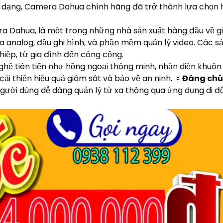
đa dạng, Camera Dahua chính hãng đã trở thành lựa chọn
Dahua, là một trong những nhà sản xuất hàng đầu về giả
analog, đầu ghi hình, và phần mềm quản lý video. Các s
iệp, từ gia đình đến công cộng.
ệ tiên tiến như hồng ngoại thông minh, nhận diện khuôn
cải thiện hiệu quả giám sát và bảo vệ an ninh. 🔅
Đáng chú 
 người dùng dễ dàng quản lý từ xa thông qua ứng dụng di