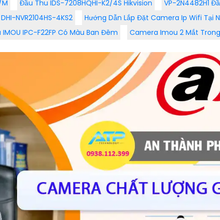
P/M
Đầu Thu IDS-7208HQHI-K2/4S Hikvision
VP-2N4482H1 Đầ
a DHI-NVR2104HS-4KS2
Hướng Dẫn Lắp Đặt Camera Ip Wifi Tại 
 IMOU IPC-F22FP Có Màu Ban Đêm
Camera Imou 2 Mắt Tron