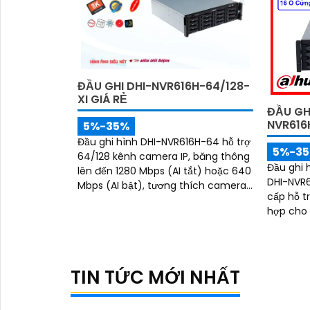
ĐẦU GHI DHI-NVR616H-64/128-
XI GIÁ RẺ
ĐẦU GH
NVR616
5%-35%
Đầu ghi hình DHI-NVR616H-64 hỗ trợ
5%-3
64/128 kênh camera IP, băng thông
Đầu ghi 
lên đến 1280 Mbps (AI tắt) hoặc 640
DHI-NVR6
Mbps (AI bật), tương thích camera
cấp hỗ t
tối đa 32MP. Thiết bị tích hợp nhiều
hợp cho h
công nghệ AI tiên tiến: phát hiện,
ghi hỗ tr
nhận diện khuôn mặt, bảo vệ chu vi,
tối đa m
SMD Plus, metadata, ANPR, đếm
dữ liệu l
người, heat map, PPE detection và
TIN TỨC MỚI NHẤT
AcuPick