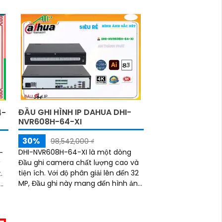
sáng yếu
ĐẦU GHI HÌNH IP DAHUA DHI-
4-
NVR608H-64-XI
30%
98,542,000 ₫
DHI-NVR608H-64-XI là một dòng
-
Đầu ghi camera chất lượng cao và
ý
tiện ích. Với độ phân giải lên đến 32
.
MP, Đầu ghi này mang đến hình ảnh
sắc nét và chi tiết
ảnh