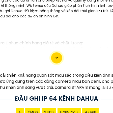
ởng cho các dự án lớn cho phép kết nối và quản lý đồng thời lên 
ý AI thông minh WizSense của Dahua giúp phân tích hình ảnh t
 ghi Dahua tiết kiệm băng thông và kéo dài thời gian lưu trữ. Đ
lâu dài cho các dự án an ninh lớn.
ra Dahua chính hãng giá rẻ và chất lượng:
g về sản phẩm an ninh và giám sát.⚒
2:
Để Hoàn toàn tin
i lý chính thức của Dahua.☄️
3:
Mức giá của Camera Dahua
hi đầu tư.🎖️
4:
Chất lượng của Camera Dahua được đánh g
tìm camera Dahua giá rẻ, bạn có thể tham khảo trên các
ải thiện khả năng quan sát màu sắc trong điều kiện ánh sá
bạn chọn lựa được Camera Dahua chính hãng, giá rẻ và ch
ợc ứng dụng trên các dòng camera màu ban đêm, cho phé
 cho công trình biết.
 thu nhận ánh sáng vượt trội, camera STARVIS mang lại sự
ĐẦU GHI IP 64 KÊNH DAHUA
AI
CMOS
2 HDD
H.265 Pro +
4 Kênh