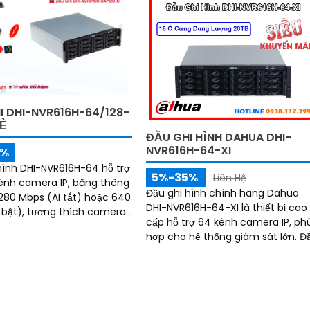
I DHI-NVR616H-64/128-
RẺ
ĐẦU GHI HÌNH DAHUA DHI-
NVR616H-64-XI
5%
hình DHI-NVR616H-64 hỗ trợ
5%-35%
Liên Hệ
ênh camera IP, băng thông
Đầu ghi hình chính hãng Dahua
1280 Mbps (AI tắt) hoặc 640
DHI-NVR616H-64-XI là thiết bị cao
 bật), tương thích camera
cấp hỗ trợ 64 kênh camera IP, ph
 hợp nhiều
hợp cho hệ thống giám sát lớn. Đầu
 AI tiên tiến: phát hiện,
ghi hỗ trợ tới 16 ổ cứng dung lượn
n khuôn mặt, bảo vệ chu vi,
tối đa mỗi ổ 20TB đảm bảo lưu trữ
, metadata, ANPR, đếm
dữ liệu lâu dài
eat map, PPE detection và