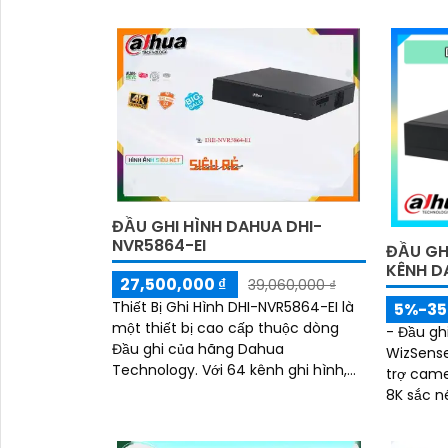
ĐẦU GHI HÌNH DAHUA DHI-
NVR5864-EI
ĐẦU GH
KÊNH D
27,500,000 ₫
39,060,000 ₫
Thiết Bị Ghi Hình DHI-NVR5864-EI là
5%-3
một thiết bị cao cấp thuộc dòng
- Đầu gh
Đầu ghi của hãng Dahua
WizSense
Technology. Với 64 kênh ghi hình,
trợ came
thiết bị này cung cấp cho người
8K sắc n
dùng khả năng quản lý và giám sát
tìm kiếm
an ninh tối đa