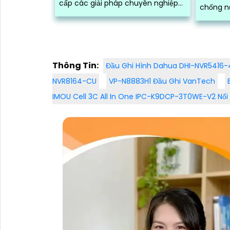
cấp các giải pháp chuyên nghiệp
chống n
với công nghệ hiện đại, camera
quay củ
chất lượng cao, hình ảnh sắc nét
camera c
và ghi lại đầy đủ thông tin.
Thông Tin:
Đầu Ghi Hình Dahua DHI-NVR5416-
NVR8164-CU
VP-N8883H1 Đầu Ghi VanTech
IMOU Cell 3C All In One IPC-K9DCP-3T0WE-V2 Nổi 