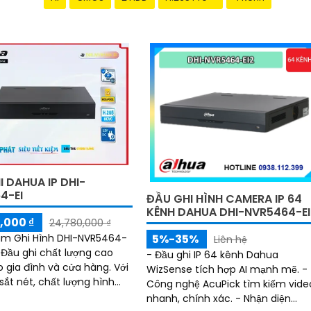
 DAHUA IP DHI-
4-EI
ĐẦU GHI HÌNH CAMERA IP 64
KÊNH DAHUA DHI-NVR5464-EI
,000 ₫
24,780,000 ₫
5%-35%
âm Ghi Hình DHI-NVR5464-
Liên hệ
t Đầu ghi chất lượng cao
- Đầu ghi IP 64 kênh Dahua
gia đình và cửa hàng. Với
WizSense tích hợp AI mạnh mẽ. -
sắt nét, chất lượng hình
Công nghệ AcuPick tìm kiếm vide
nét, Đầu ghi này sử dụng
nhanh, chính xác. - Nhận diện
ệ IP để dễ dàng kết nối