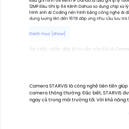
Đầu ghi hình 64 kênh IP Dahua là đầu ghi Ip lý tư
12MP.Đầu Ghi Ip 64 Kênh Dahua sử dụng chip xử l
hình ảnh AI Coding nến hình bằng công nghệ AI đầu
dung lượng lên đến 16TB đáp ứng nhu cầu lưu trữ 
Dạ chắc chắn, đây là tư vấn của tôi về Came
1:
Camera Dahua là một thương hiệu nổi tiến
nên mua từ các cửa hàng uy tín hoặc các đạ
năng của camera. Bạn nên tìm hiểu kỹ trước k
thông minh và độ tin cậy.💖
5:
Nếu bạn muốn 
cửa hàng điện tử.
Camera STARVIS là công nghệ tiên tiến giúp c
Hy vọng rằng những thông tin trên sẽ giúp 
camera thông thường. Đặc biệt, STARVIS đư
tư vấn thêm, đừng ngần ngại để lại Cung cấp
ngay cả trong môi trường tối. Với khả năng