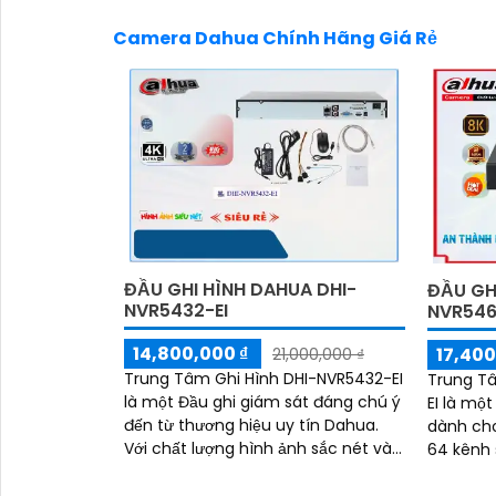
Camera Dahua Chính Hãng Giá Rẻ
ĐẦU GHI HÌNH DAHUA DHI-
ĐẦU GHI
NVR5432-EI
NVR546
'
14,800,000 ₫
17,400
21,000,000 ₫
Trung Tâm Ghi Hình DHI-NVR5432-EI
Trung T
là một Đầu ghi giám sát đáng chú ý
EI là mộ
đến từ thương hiệu uy tín Dahua.
dành cho 
Với chất lượng hình ảnh sắc nét và
64 kênh 
khả năng xem ban đêm, bạn sẽ
ảnh sắt 
không bỏ lỡ bất kỳ chi tiết nào
công ngh