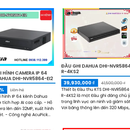
khuôn mặt, lọc báo giả SMD Plus
hiệu quả
ĐẦU GHI DAHUA DHI-NVR586
R-4KS2
I HÌNH CAMERA IP 64
AHUA DHI-NVR5864-EI2
39,930,000 ₫
41,500,000 ₫
5%
Thiết bị Đầu thu KTS DHI-NVR5864
Liên hệ
R-4KS2 là một Đầu ghi đáng chú 
i hình IP 64 kênh Dahua
trong lĩnh vực an ninh và giám sát
 tích hợp AI cao cấp. - Hỗ
Với băng thông lên đến 320 Mbps,
ra lên đến 32MP, xuất hình
nó cho phép xem và ghi lại hình 
ét. - Công nghệ AcuPick
một cách rõ ràng và chi tiết hơn
 nhanh, chính xác
bao giờ hết