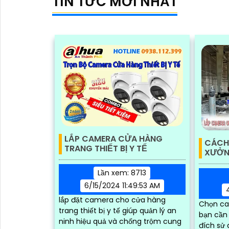
TIN TỨC MỚI NHẤT
LẮP CAMERA CỬA HÀNG
CÁCH
TRANG THIẾT BỊ Y TẾ
XƯỞN
Lần xem: 8713
6/15/2024 11:49:53 AM
lắp đặt camera cho cửa hàng
Chọn ca
trang thiết bị y tế giúp quản lý an
bạn cần 
ninh hiệu quả và chống trộm cung
đích sử dụng độ phân 