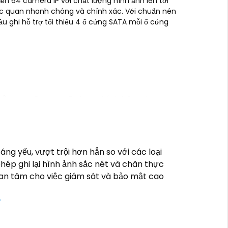
đến 64 camera IP với chất lượng hình ảnh lên tới
rực quan nhanh chóng và chính xác. Với chuẩn nén
ầu ghi hỗ trợ tối thiểu 4 ổ cứng SATA mỗi ổ cứng
 cậy mua Camera Dahua chính hãng, bạn
 có thể thay đổi tùy vào model và chức
iá cao với độ phân giải cao, tính năng
 website thương mại điện tử hoặc tại các
ng yếu, vượt trội hơn hẳn so với các loại
ất lượng. Nếu bạn có thêm câu hỏi hoặc cần
p ghi lại hình ảnh sắc nét và chân thực
 an tâm cho việc giám sát và bảo mật cao