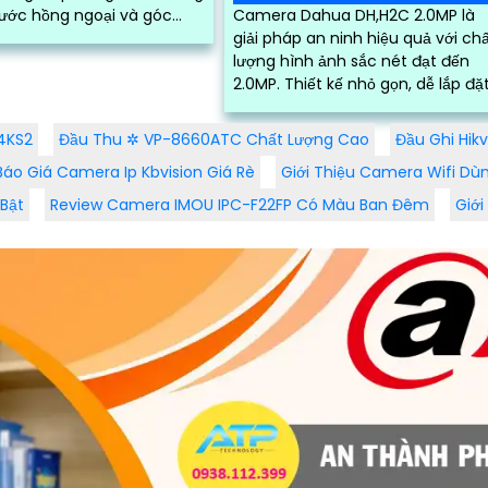
ước hồng ngoại và góc
Camera Dahua DH,H2C 2.0MP là
a camera nên chọn
giải pháp an ninh hiệu quả với ch
ó khả năng...
lượng hình ảnh sắc nét đạt đến
2.0MP. Thiết kế nhỏ gọn, dễ lắp đặt
và sử dụng, phù hợp cho gia đình
văn phòng và cửa hàng nhỏ
4KS2
Đầu Thu ✲ VP-8660ATC Chất Lượng Cao
Đầu Ghi Hik
Báo Giá Camera Ip Kbvision Giá Rè
Giới Thiệu Camera Wifi Dù
Bật
Review Camera IMOU IPC-F22FP Có Màu Ban Đêm
Giớ