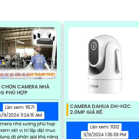
 CHỌN CAMERA NHÀ
G PHÙ HỢP
CAMERA DAHUA DH-H2C
Lần xem: 11571
2.0MP GIÁ RẺ
4/9/2024 11:24:15 AM
mera nhà xưởng phù hợp
Lần xem: 11312
xem xét vị trí lắp đặt mục
3/9/2024 1:35:39 PM
giải khả năng