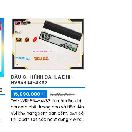
ĐẦU GHI HÌNH DAHUA DHI-
NVR5864-4KS2
2
15,990,000 ₫
15,990,000 ₫
DHI-NVR5864-4KS2 là một đầu ghi
camera chất lượng cao và tiên tiến.
Với khả năng xem ban đêm, bạn có
thể quan sát các hoạt động xảy ra
o
trong phạm vi của camera ngay cả
khi làm việc trong điều kiện ánh