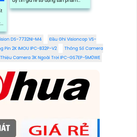
uy tín giá rẻ sử dụng sản phẩm
camera chính hãng chất lượng
ất
hàng đầu
,
vision DS-7732NI-M4
Đầu Ghi Visioncop VS-
ng Pin 2K IMOU IPC-B32P-V2
Thông Số Camera
i Thiệu Camera 3K Ngoài Trời IPC-GS7EP-5M0WE