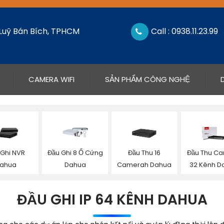
 Luỹ Bán Bích, TPHCM
Call : 0938.11.23.99
CAMERA WIFI
SẢN PHẨM CÔNG NGHỆ
 Ghi NVR
Đầu Ghi 8 Ổ Cứng
Đầu Thu 16
Đầu Thu C
ahua
Dahua
Camerah Dahua
32 Kênh D
ĐẦU GHI IP 64 KÊNH DAHUA