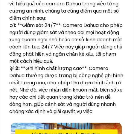
về hiệu quả của camera Dahua trong việc tăng
cường an ninh, chúng ta cùng điểm qua một số
điểm chính sau:
➲
1:
**Giám sát 24/7**: Camera Dahua cho phép
người dùng giám sát và theo dõi mọi hoạt động
xung quanh ngôi nhà hoặc cơ sở kinh doanh một
cách liên tục, 24/7 Việc này giúp người dùng chủ
động phát hiện và ngăn chặn kẻ xấu, tội phạm
một cách hiệu quả.
🥉
2:
**Ghi hình chất lượng cao**: Camera
Dahua thường được trang bị công nghệ ghi hình
chất lượng cao, cho phép thu được hình ảnh rõ
nét. Nhờ đó, việc nhận diện khuôn mặt, biển số xe
hay các chi tiết quan trọng khác trở nên dễ
dàng hơn, giúp cảnh sát và người dùng nhanh
chóng xác định và giải quyết vụ việc.