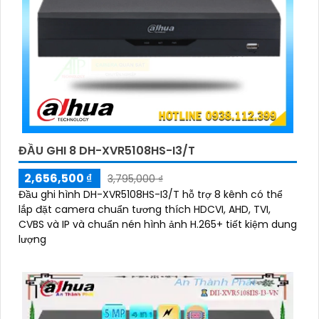
ĐẦU GHI 8 DH-XVR5108HS-I3/T
2,656,500 ₫
3,795,000 ₫
Đầu ghi hình DH-XVR5108HS-I3/T hỗ trợ 8 kênh có thể
lắp đặt camera chuẩn tương thích HDCVI, AHD, TVI,
CVBS và IP và chuẩn nén hình ảnh H.265+ tiết kiệm dung
lượng