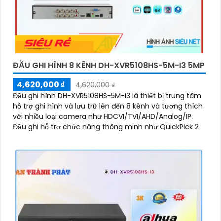
ĐẦU GHI HÌNH 8 KÊNH DH-XVR5108HS-5M-I3 5MP
4,620,000 ₫
4,620,000 ₫
Đầu ghi hình DH-XVR5108HS-5M-I3 là thiết bị trung tâm
hỗ trợ ghi hình và lưu trữ lên đến 8 kênh và tương thích
với nhiều loại camera như HDCVI/TVI/AHD/Analog/IP.
Đầu ghi hỗ trợ chức năng thông minh như QuickPick 2