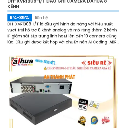
DH-XVR1B08-I/T ĐẦU GHI CAMERA DAHUA 8
KÊNH
5%-35%
liên hệ
DH-XVR1B08-I/T là đầu ghi hình đa năng với hiệu suất
vượt trội hỗ trợ 8 kênh analog và mở rộng thêm 2 kênh
IP giám sát tập trung linh hoạt lên đến 10 camera cùng
lúc. Đầu ghi được kết hợp với chuẩn nén AI Coding-ABR
giúp tiết kiệm tối đa dung lượng lưu trữ hỗ trợ camera
analog đàm thoại hai chiều tiện lợi có khe ổ cứng lên
đến 6TB mang đến giải pháp an ninh toàn diện giá rẻ