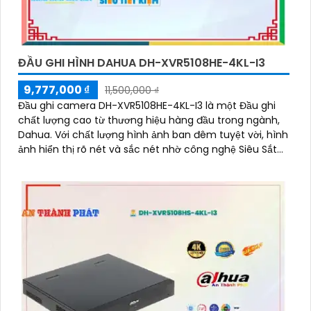
ĐẦU GHI HÌNH DAHUA DH-XVR5108HE-4KL-I3
9,777,000 ₫
11,500,000 ₫
Đầu ghi camera DH-XVR5108HE-4KL-I3 là một Đầu ghi
chất lượng cao từ thương hiệu hàng đầu trong ngành,
Dahua. Với chất lượng hình ảnh ban đêm tuyệt vời, hình
ảnh hiển thị rõ nét và sắc nét nhờ công nghệ Siêu Sắt
Nét Ultra 4k với độ phân giải 8MP