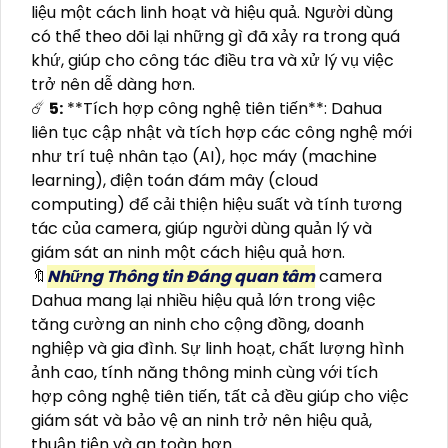
liệu một cách linh hoạt và hiệu quả. Người dùng
có thể theo dõi lại những gì đã xảy ra trong quá
khứ, giúp cho công tác điều tra và xử lý vụ việc
trở nên dễ dàng hơn.
☄️
5:
**Tích hợp công nghệ tiên tiến**: Dahua
liên tục cập nhật và tích hợp các công nghệ mới
như trí tuệ nhân tạo (AI), học máy (machine
learning), điện toán đám mây (cloud
computing) để cải thiện hiệu suất và tính tương
tác của camera, giúp người dùng quản lý và
giám sát an ninh một cách hiệu quả hơn.
🔖
Những Thông tin Đáng quan tâm
camera
Dahua mang lại nhiều hiệu quả lớn trong việc
tăng cường an ninh cho cộng đồng, doanh
nghiệp và gia đình. Sự linh hoạt, chất lượng hình
ảnh cao, tính năng thông minh cùng với tích
hợp công nghệ tiên tiến, tất cả đều giúp cho việc
giám sát và bảo vệ an ninh trở nên hiệu quả,
thuận tiện và an toàn hơn.