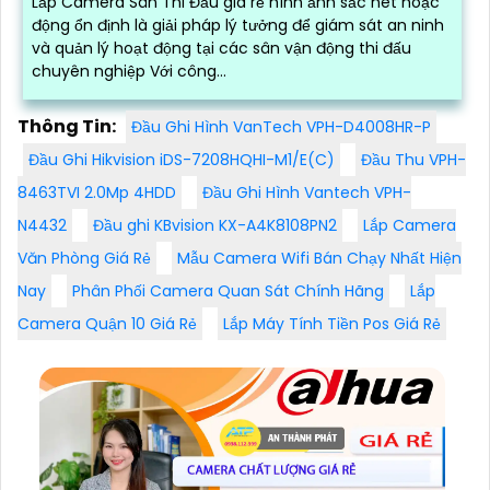
Lắp Camera Sân Thi Đấu giá rẻ hình ảnh sắc nét hoặc
động ổn định là giải pháp lý tưởng để giám sát an ninh
và quản lý hoạt động tại các sân vận động thi đấu
chuyên nghiệp Với công...
Thông Tin:
Đầu Ghi Hình VanTech VPH-D4008HR-P
Đầu Ghi Hikvision iDS-7208HQHI-M1/E(C)
Đầu Thu VPH-
8463TVI 2.0Mp 4HDD
Đầu Ghi Hình Vantech VPH-
N4432
Đầu ghi KBvision KX-A4K8108PN2
Lắp Camera
Văn Phòng Giá Rẻ
Mẫu Camera Wifi Bán Chạy Nhất Hiện
Nay
Phân Phối Camera Quan Sát Chính Hãng
Lắp
Camera Quận 10 Giá Rẻ
Lắp Máy Tính Tiền Pos Giá Rẻ