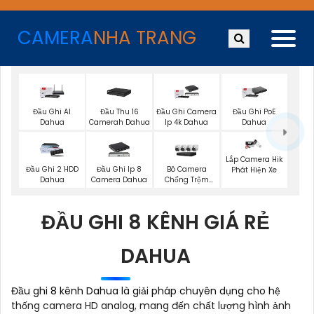
CAMERA
NHA TRANG
Đầu Ghi AI
Đầu Thu 16
Đầu Ghi Camera
Đầu Ghi PoE
Dahua
Camerah Dahua
Ip 4k Dahua
Dahua
Lắp Camera Hik
Đầu Ghi 2 HDD
Đầu Ghi Ip 8
Bô Camera
Phát Hiện Xe
Dahua
Camera Dahua
Chống Trộm
Hikvision
ĐẦU GHI 8 KÊNH GIÁ RẺ
DAHUA
Đầu ghi 8 kênh Dahua là giải pháp chuyên dụng cho hệ
thống camera HD analog, mang đến chất lượng hình ảnh