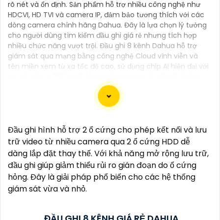
rõ nét và ổn định. Sản phẩm hỗ trợ nhiều công nghệ như
HDCVI, HD TVI và camera IP, đảm bảo tương thích với các
dòng camera chính hãng Dahua. Đây là lựa chọn lý tưởng
cho người dùng tìm kiếm đầu ghi giá rẻ nhưng tích hợp
nhiều chức năng vượt trội. Đầu ghi 8 kênh Dahua hỗ trợ
giám sát qua mạng bằng công nghệ Cloud vĩnh viễn và
tên miền xem từ xa tốc độ cao, sử dụng chip AI hiện đại với
chuẩn nén H.265+, tiết kiệm băng thông và kết nối không
giới hạn.
Đầu ghi hình hỗ trợ 2 ổ cứng cho phép kết nối và lưu
Dạ chắc chắn, đây là tư vấn của tôi về Camera
trữ video từ nhiều camera qua 2 ổ cứng HDD dễ
Dahua chính hãng giá rẻ và chất lượng:
dàng lắp đặt thay thế. Với khả năng mở rộng lưu trữ,
1:
Camera Dahua là một thương hiệu nổi tiếng về sản
đầu ghi giúp giảm thiểu rủi ro gián đoạn do ổ cứng
phẩm an ninh và giám sát.⚒
2:
Để Hoàn toàn tin cậy
hỏng. Đây là giải pháp phổ biến cho các hệ thống
mua Camera Dahua chính hãng, bạn nên mua từ
giám sát vừa và nhỏ.
các cửa hàng uy tín hoặc các đại lý chính thức của
Dahua.☄️
3:
Mức giá của Camera Dahua có thể thay
ĐẦU GHI 8 KÊNH GIÁ RẺ DAHUA