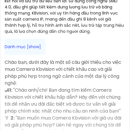
kết nối và lưu trữ dữ liệu tiện lợi. Sử dụng công nghệ SMD
4.0, đầu ghi giúp tiết kiệm dung lượng lưu trữ và băng
thông mạng. KBvision, với uy tín hàng đầu trong lĩnh vực
sản xuất camera IP, mang đến đầu ghi 8 kênh với giá
thành hợp lý, hỗ trợ hình ảnh sắc nét, lưu trữ tập trung hiệu
quả, là lựa chọn đúng đắn cho người dùng.
Chào bạn, dưới đây là một số câu giới thiệu cho việc
mua Camera Kbvision với chiết khấu cao và giải
pháp phù hợp trong ngữ cảnh của một đại lý công
nghệ:
🛃
1:
"Chào anh/chị! Bạn đang tìm kiếm Camera
Kbvision với chiết khấu hấp dẫn? Hãy đến với chúng
tôi để nhận ưu đãi đặc biệt và được tư vấn về giải
pháp chính xác nhất cho nhu cầu an ninh của bạn!"
️🏅️
2:
"Bạn muốn mua Camera Kbvision với giá ưu đãi
và giải pháp phù hợp? Liên hệ ngay với chúng tôi để