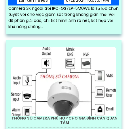
Lần xem: 8983
6/21/2024 10:07:01 AM
Camera 3K ngoài trời IPC-GS7EP-5M0WE là sự lựa chọn
tuyệt vời cho việc giám sát trong không gian mở. Với
độ phân giải cao, chi tiết hình ảnh rõ nét, kết hợp với
khả năng chống...
THÔNG SỐ CAMERA PHÙ HỢP CHO GIA ĐÌNH CẦN QUAN
TÂM