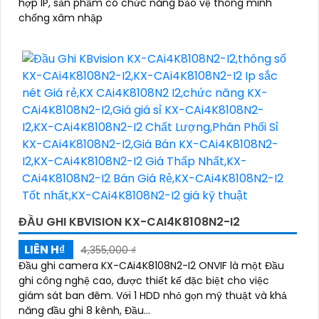
hợp IP, sản phẩm có chức năng bảo vệ thông minh
chống xâm nhập
ĐẦU GHI KBVISION KX-CAI4K8108N2-I2
LIÊN H₫
4,355,000 ₫
Đầu ghi camera KX-CAi4K8108N2-I2 ONVIF là một Đầu
ghi công nghệ cao, được thiết kế đặc biệt cho việc
giám sát ban đêm. Với 1 HDD nhỏ gọn mỹ thuật và khả
năng đầu ghi 8 kênh, Đầu...