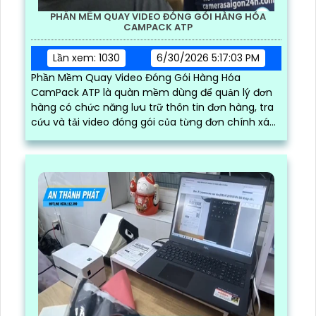
PHẦN MỀM QUAY VIDEO ĐÓNG GÓI HÀNG HÓA
CAMPACK ATP
Lần xem: 1030
6/30/2026 5:17:03 PM
Phần Mềm Quay Video Đóng Gói Hàng Hóa
CamPack ATP là quàn mềm dùng để quản lý đơn
hàng có chức năng lưu trữ thôn tin đơn hàng, tra
cứu và tải video đóng gói của từng đơn chính xác
và nhanh chóng