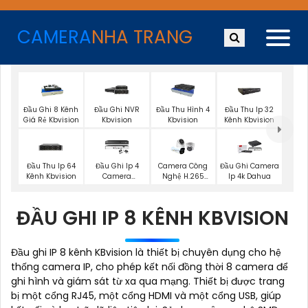
CAMERA
NHA TRANG
Đầu Ghi 8 Kênh
Đầu Ghi NVR
Đầu Thu Hình 4
Đầu Thu Ip 32
Giá Rẻ Kbvision
Kbvision
Kbvision
Kênh Kbvision
Đầu Thu Ip 64
Đầu Ghi Ip 4
Camera Công
Đầu Ghi Camera
Kênh Kbvision
Camera
Nghệ H.265
Ip 4k Dahua
Kbvision
Hikvision
ĐẦU GHI IP 8 KÊNH KBVISION
Đầu ghi IP 8 kênh KBvision là thiết bị chuyên dụng cho hệ
thống camera IP, cho phép kết nối đồng thời 8 camera để
ghi hình và giám sát từ xa qua mạng. Thiết bị được trang
bị một cổng RJ45, một cổng HDMI và một cổng USB, giúp