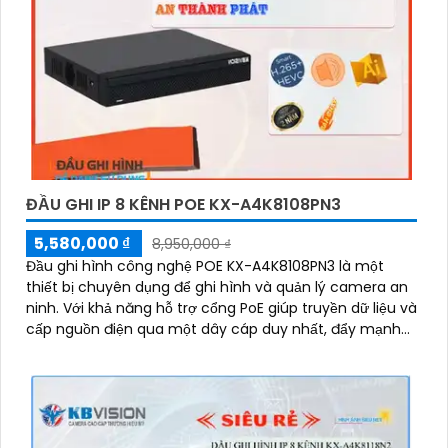
ĐẦU GHI IP 8 KÊNH POE KX-A4K8108PN3
5,580,000 ₫
8,950,000 ₫
Đầu ghi hình công nghệ POE KX-A4K8108PN3 là một
thiết bị chuyên dụng để ghi hình và quản lý camera an
ninh. Với khả năng hỗ trợ cổng PoE giúp truyền dữ liệu và
cấp nguồn điện qua một dây cáp duy nhất, đẩy mạnh
hiệu suất và tiết kiệm chi phí cài đặt