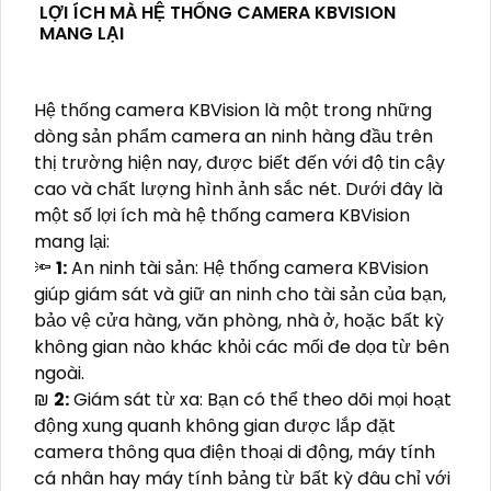
LỢI ÍCH MÀ HỆ THỐNG CAMERA KBVISION
MANG LẠI
Hệ thống camera KBVision là một trong những
dòng sản phẩm camera an ninh hàng đầu trên
thị trường hiện nay, được biết đến với độ tin cậy
cao và chất lượng hình ảnh sắc nét. Dưới đây là
một số lợi ích mà hệ thống camera KBVision
mang lại:
🔦
1:
An ninh tài sản: Hệ thống camera KBVision
giúp giám sát và giữ an ninh cho tài sản của bạn,
bảo vệ cửa hàng, văn phòng, nhà ở, hoặc bất kỳ
không gian nào khác khỏi các mối đe dọa từ bên
ngoài.
₪
2:
Giám sát từ xa: Bạn có thể theo dõi mọi hoạt
động xung quanh không gian được lắp đặt
camera thông qua điện thoại di động, máy tính
cá nhân hay máy tính bảng từ bất kỳ đâu chỉ với