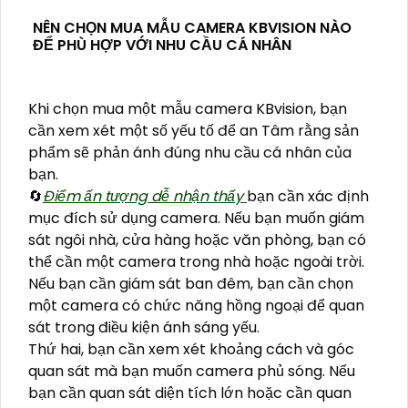
NÊN CHỌN MUA MẪU CAMERA KBVISION NÀO
ĐỂ PHÙ HỢP VỚI NHU CẦU CÁ NHÂN
Khi chọn mua một mẫu camera KBvision, bạn
cần xem xét một số yếu tố để an Tâm rằng sản
phẩm sẽ phản ánh đúng nhu cầu cá nhân của
bạn.
🔄
Điểm ấn tượng dễ nhận thấy
bạn cần xác định
mục đích sử dụng camera. Nếu bạn muốn giám
sát ngôi nhà, cửa hàng hoặc văn phòng, bạn có
thể cần một camera trong nhà hoặc ngoài trời.
Nếu bạn cần giám sát ban đêm, bạn cần chọn
một camera có chức năng hồng ngoại để quan
sát trong điều kiện ánh sáng yếu.
Thứ hai, bạn cần xem xét khoảng cách và góc
quan sát mà bạn muốn camera phủ sóng. Nếu
bạn cần quan sát diện tích lớn hoặc cần quan