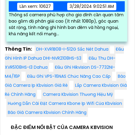
Lần xem: 10627
3/28/2024 9:02:51 AM
Thông số camera phù hợp cho gia đình cần quan tâm
bao gồm độ phân giải cao (ít nhất 1080p), góc quan
sát rộng, tính năng ghi hình ban đêm và hồng ngoại,
khả năng kết nối mạng...
Thông Tin:
DH-XVR1B08-I-512G Sắc Nét Dahua
Đầu
Ghi Hình IP Dahua DHI-NVR2108HS-S3
Đầu Thu DH-
XVR5108HS-I3 Dahua
Đầu Ghi Hikvision DS-7732NI-
M4/16P
Đầu Ghi VPS-16NAS Chức Năng Cao Cấp
Báo
Giá Camera Ip Kbvision Giá Rè
Lắp Camera Kbvision Giá
Rẻ Chính Hãng
Camera Kbvision Thương Hiệu Mỹ
Hướng Dẫn Cài Đặt Camera Kbone Ip Wifi Của Kbvision
Báo Giá Camera Kbvision Chính Hãng
ĐẶC ĐIỂM NỔI BẬT CỦA CAMERA KBVISION