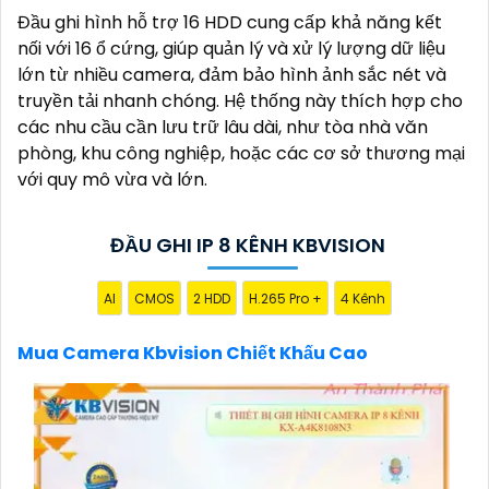
Đầu ghi hình hỗ trợ 16 HDD cung cấp khả năng kết
nối với 16 ổ cứng, giúp quản lý và xử lý lượng dữ liệu
lớn từ nhiều camera, đảm bảo hình ảnh sắc nét và
truyền tải nhanh chóng. Hệ thống này thích hợp cho
các nhu cầu cần lưu trữ lâu dài, như tòa nhà văn
phòng, khu công nghiệp, hoặc các cơ sở thương mại
với quy mô vừa và lớn.
ĐẦU GHI IP 8 KÊNH KBVISION
AI
CMOS
2 HDD
H.265 Pro +
4 Kênh
Mua Camera Kbvision Chiết Khấu Cao