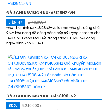
ĐẦU GHI KBVISION KX-A8128N2-VN
LIÊN H₫
2,140,000 ₫
Đầu Thu hình KX-A8128N2-VN là một Đầu ghi đáng chú
ý với khả năng dễ dàng nâng cấp số lượng camera cho
Đầu Ghi 8 kênh Màu sắt trong sáng 8.0 MP. Với công
nghệ hình ảnh IP, Đầu...
ĐẦU GHI KBVISION KX-C4K8108SN2
30%
5,240,000 ₫