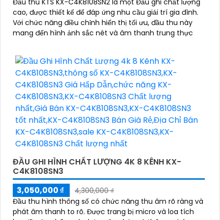
Đầu thu KTS KX-C4K8108SN2 là một Đầu ghi chất lượng
cao, được thiết kế để đáp ứng nhu cầu giải trí gia đình.
Với chức năng điều chỉnh hiển thị tối ưu, đầu thu này
mang đến hình ảnh sắc nét và âm thanh trung thực
ĐẦU GHI HÌNH CHẤT LƯỢNG 4K 8 KÊNH KX-
C4K8108SN3
3,050,000 ₫
4,300,000 ₫
Đầu thu hình thông số có chức năng thu âm rõ ràng và
phát âm thanh to rõ. Được trang bị micro và loa tích