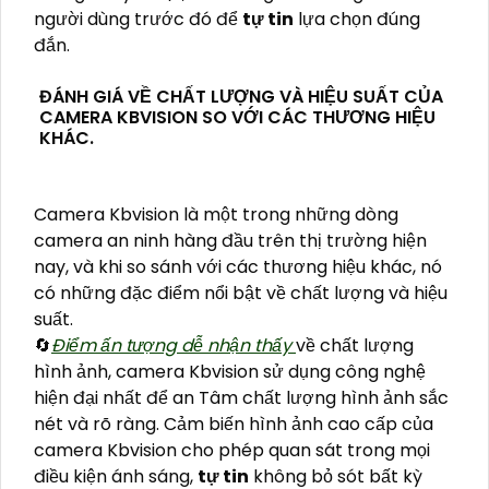
người dùng trước đó để
tự tin
lựa chọn đúng
đắn.
ĐÁNH GIÁ VỀ CHẤT LƯỢNG VÀ HIỆU SUẤT CỦA
CAMERA KBVISION SO VỚI CÁC THƯƠNG HIỆU
KHÁC.
Camera Kbvision là một trong những dòng
camera an ninh hàng đầu trên thị trường hiện
nay, và khi so sánh với các thương hiệu khác, nó
có những đặc điểm nổi bật về chất lượng và hiệu
suất.
🔄
Điểm ấn tượng dễ nhận thấy
về chất lượng
hình ảnh, camera Kbvision sử dụng công nghệ
hiện đại nhất để an Tâm chất lượng hình ảnh sắc
nét và rõ ràng. Cảm biến hình ảnh cao cấp của
camera Kbvision cho phép quan sát trong mọi
điều kiện ánh sáng,
tự tin
không bỏ sót bất kỳ