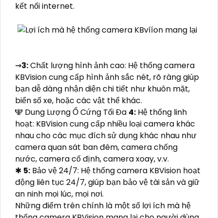
kết nối internet.
⇝
3:
Chất lượng hình ảnh cao: Hệ thống camera
KBVision cung cấp hình ảnh sắc nét, rõ ràng giúp
bạn dễ dàng nhận diện chi tiết như khuôn mặt,
biển số xe, hoặc các vật thể khác.
🕎 Dung Lượng Ổ Cứng Tối Đa
4:
Hệ thống linh
hoạt: KBVision cung cấp nhiều loại camera khác
nhau cho các mục đích sử dụng khác nhau như
camera quan sát ban đêm, camera chống
nước, camera cố định, camera xoay, v.v.
✱
5:
Bảo vệ 24/7: Hệ thống camera KBVision hoạt
động liên tục 24/7, giúp bạn bảo vệ tài sản và giữ
an ninh mọi lúc, mọi nơi.
Những điểm trên chính là một số lợi ích mà hệ
thống camera KBVision mang lại cho người dùng,