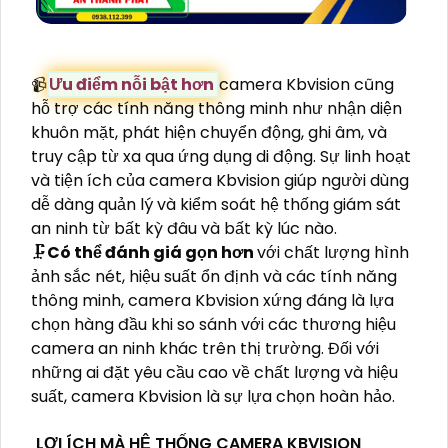
📹
Ưu điểm nỗi bật hơn
camera Kbvision cũng
hỗ trợ các tính năng thông minh như nhận diện
khuôn mặt, phát hiện chuyển động, ghi âm, và
truy cập từ xa qua ứng dụng di động. Sự linh hoạt
và tiện ích của camera Kbvision giúp người dùng
dễ dàng quản lý và kiểm soát hệ thống giám sát
an ninh từ bất kỳ đâu và bất kỳ lúc nào.
🗜️
Có thể đánh giá gọn hơn
với chất lượng hình
ảnh sắc nét, hiệu suất ổn định và các tính năng
thông minh, camera Kbvision xứng đáng là lựa
chọn hàng đầu khi so sánh với các thương hiệu
camera an ninh khác trên thị trường. Đối với
những ai đặt yêu cầu cao về chất lượng và hiệu
suất, camera Kbvision là sự lựa chọn hoàn hảo.
LỢI ÍCH MÀ HỆ THỐNG CAMERA KBVISION