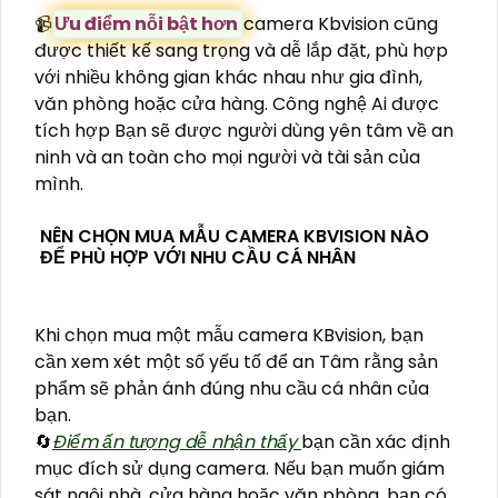
📹
Ưu điểm nỗi bật hơn
camera Kbvision cũng
được thiết kế sang trọng và dễ lắp đặt, phù hợp
với nhiều không gian khác nhau như gia đình,
văn phòng hoặc cửa hàng. Công nghệ Ai được
tích hợp Bạn sẽ được người dùng yên tâm về an
ninh và an toàn cho mọi người và tài sản của
mình.
NÊN CHỌN MUA MẪU CAMERA KBVISION NÀO
ĐỂ PHÙ HỢP VỚI NHU CẦU CÁ NHÂN
Khi chọn mua một mẫu camera KBvision, bạn
cần xem xét một số yếu tố để an Tâm rằng sản
phẩm sẽ phản ánh đúng nhu cầu cá nhân của
bạn.
🔄
Điểm ấn tượng dễ nhận thấy
bạn cần xác định
mục đích sử dụng camera. Nếu bạn muốn giám
sát ngôi nhà, cửa hàng hoặc văn phòng, bạn có