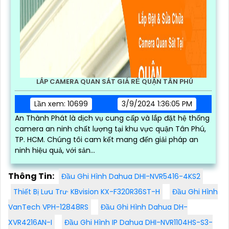
LẮP CAMERA QUAN SÁT GIÁ RẺ QUẬN TÂN PHÚ
Lần xem: 10699
3/9/2024 1:36:05 PM
An Thành Phát là dịch vụ cung cấp và lắp đặt hệ thống
camera an ninh chất lượng tại khu vực quận Tân Phú,
TP. HCM. Chúng tôi cam kết mang đến giải pháp an
ninh hiệu quả, với sản...
Thông Tin:
Đầu Ghi Hình Dahua DHI-NVR5416-4KS2
Thiết Bị Lưu Trư· KBvision KX-F320R36ST-H
Đầu Ghi Hình
VanTech VPH-12848RS
Đầu Ghi Hình Dahua DH-
XVR4216AN-I
Đầu Ghi Hình IP Dahua DHI-NVR1104HS-S3-