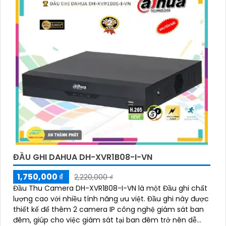
️🏅️
2:
"Bạn muốn mua Camera Kbvision với giá ưu đãi
và giải pháp phù hợp? Liên hệ ngay với chúng tôi để
được hỗ trợ tốt nhất từ đội ngũ chuyên gia có kinh
nghiệm!"
️🥈
3:
"Chúng tôi cam kết cung cấp Camera Kbvision
chính hãng với chiết khấu cao nhất trên thị trường.
Hãy đến với chúng tôi để trải nghiệm dịch vụ tốt nhất
và nhận được sự tư vấn chuyên nghiệp về giải pháp
an ninh cần thiết!"
Hy vọng những câu giới thiệu trên sẽ giúp bạn thành
công trong việc tiếp cận khách hàng và tăng cơ hội
bán hàng của bạn. Nếu có bất kỳ yêu cầu hay câu hỏi
nào khác, bạn có thể chia sẻ để tôi hỗ trợ bạn tốt
ĐẦU GHI DAHUA DH-XVR1B08-I-VN
hơn!
1,750,000 ₫
2,220,000 ₫
Đầu Thu Camera DH-XVR1B08-I-VN là một Đầu ghi chất
lượng cao với nhiều tính năng ưu việt. Đầu ghi này được
thiết kế để thêm 2 camera IP công nghệ giám sát ban
đêm, giúp cho việc giám sát tại ban đêm trở nên dễ