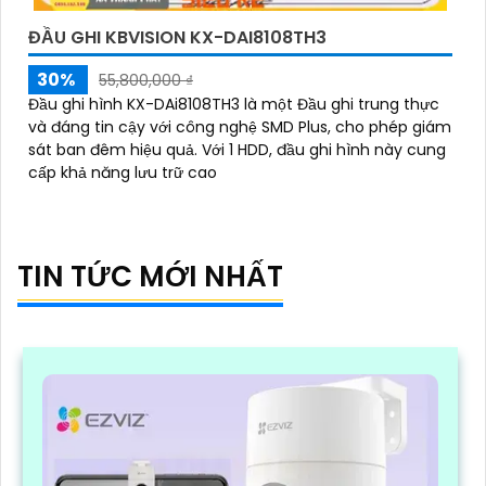
ĐẦU GHI KBVISION KX-DAI8108TH3
30%
55,800,000 ₫
Đầu ghi hình KX-DAi8108TH3 là một Đầu ghi trung thực
và đáng tin cậy với công nghệ SMD Plus, cho phép giám
sát ban đêm hiệu quả. Với 1 HDD, đầu ghi hình này cung
cấp khả năng lưu trữ cao
TIN TỨC MỚI NHẤT