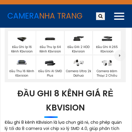
CAMERA
NHA TRANG
Đầu Ghi Ip 16
Đầu Thu Ip 64
Đầu GHi 2 HDD
Đầu Ghi H.265
Kênh Kbvision
Kênh Kbvision
Kbvision
Kbvision
Đầu Thu 16 Kênh
Đầu Ghi AI SMD
Camera Ultra 2k
Camera Đàm
Kbvision
Plus
Dahua
Thoại 2 Chiều
ĐẦU GHI 8 KÊNH GIÁ RẺ
KBVISION
Đầu ghi 8 kênh KBvision là lựa chọn giá rẻ, cho phép quản
lý tối đa 8 camera với chip xử lý SMD 4.0, giúp phân tích