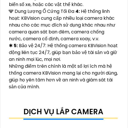
biển số xe, hoặc các vật thể khác.
🕎 Dung Lượng Ổ Cứng Tối Đa
4:
Hệ thống linh
hoạt: KBVision cung cấp nhiều loại camera khác
nhau cho các mục đích sử dụng khác nhau như
camera quan sát ban đêm, camera chống
nước, camera cố định, camera xoay, v.v.
✱
5:
Bảo vệ 24/7: Hệ thống camera KBVision hoạt
động liên tục 24/7, giúp bạn bảo vệ tài sản và giữ
an ninh mọi lúc, mọi nơi.
Những điểm trên chính là một số lợi ích mà hệ
thống camera KBVision mang lại cho người dùng,
giúp họ yên tâm hơn về an ninh và giám sát tài
sản của mình.
DỊCH VỤ LẮP CAMERA