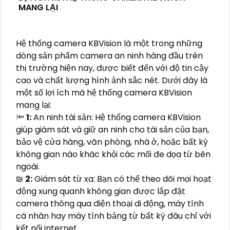
MANG LẠI
Hệ thống camera KBVision là một trong những
dòng sản phẩm camera an ninh hàng đầu trên
thị trường hiện nay, được biết đến với độ tin cậy
cao và chất lượng hình ảnh sắc nét. Dưới đây là
một số lợi ích mà hệ thống camera KBVision
mang lại:
🔦
1:
An ninh tài sản: Hệ thống camera KBVision
giúp giám sát và giữ an ninh cho tài sản của bạn,
bảo vệ cửa hàng, văn phòng, nhà ở, hoặc bất kỳ
không gian nào khác khỏi các mối đe dọa từ bên
ngoài.
₪
2:
Giám sát từ xa: Bạn có thể theo dõi mọi hoạt
động xung quanh không gian được lắp đặt
camera thông qua điện thoại di động, máy tính
cá nhân hay máy tính bảng từ bất kỳ đâu chỉ với
kết nối internet.