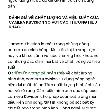
người dùng trước đó để
tự tin
lựa chọn đúng
đắn.
ĐÁNH GIÁ VỀ CHẤT LƯỢNG VÀ HIỆU SUẤT CỦA
CAMERA KBVISION SO VỚI CÁC THƯƠNG HIỆU
KHÁC.
Camera Kbvision là một trong những dòng
camera an ninh hàng đầu trên thị trường hiện
nay, và khi so sánh với các thương hiệu khác, nó
có những đặc điểm nổi bật về chất lượng và hiệu
suất.
🔄
Điểm ấn tượng dễ nhận thấy
về chất lượng
hình ảnh, camera Kbvision sử dụng công nghệ
hiện đại nhất để an Tâm chất lượng hình ảnh sắc
nét và rõ ràng. Cảm biến hình ảnh cao cấp của
camera Kbvision cho phép quan sát trong mọi
điều kiện ánh sáng,
tự tin
không bỏ sót bất kỳ
chi tiết nào trong hình ảnh. Công nghệ Ai được