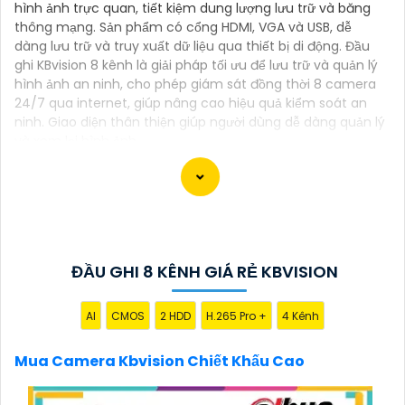
hình ảnh trực quan, tiết kiệm dung lượng lưu trữ và băng
thông mạng. Sản phẩm có cổng HDMI, VGA và USB, dễ
dàng lưu trữ và truy xuất dữ liệu qua thiết bị di động. Đầu
ghi KBvision 8 kênh là giải pháp tối ưu để lưu trữ và quản lý
hình ảnh an ninh, cho phép giám sát đồng thời 8 camera
24/7 qua internet, giúp nâng cao hiệu quả kiểm soát an
ninh. Giao diện thân thiện giúp người dùng dễ dàng quản lý
và xem lại hình ảnh.
Chào bạn, dưới đây là một số câu giới thiệu cho việc
mua Camera Kbvision với chiết khấu cao và giải
ĐẦU GHI 8 KÊNH GIÁ RẺ KBVISION
pháp phù hợp trong ngữ cảnh của một đại lý công
nghệ:
AI
CMOS
2 HDD
H.265 Pro +
4 Kênh
🛃
1:
"Chào anh/chị! Bạn đang tìm kiếm Camera
Kbvision với chiết khấu hấp dẫn? Hãy đến với chúng
Mua Camera Kbvision Chiết Khấu Cao
tôi để nhận ưu đãi đặc biệt và được tư vấn về giải
pháp chính xác nhất cho nhu cầu an ninh của bạn!"