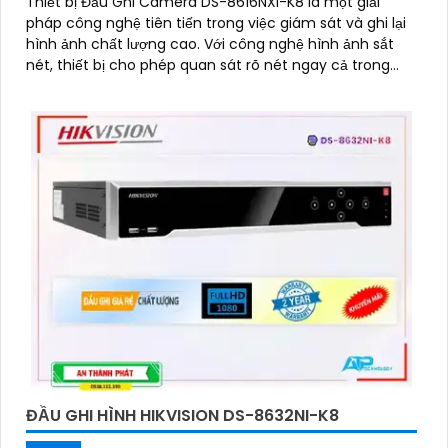
Thiết bị Đầu Ghi Camera DS-8616NXI-K8 là một giải
pháp công nghệ tiên tiến trong việc giám sát và ghi lại
hình ảnh chất lượng cao. Với công nghệ hình ảnh sắt
nét, thiết bị cho phép quan sát rõ nét ngay cả trong
điều kiện ánh sáng kém
ĐẦU GHI HÌNH HIKVISION DS-8632NI-K8