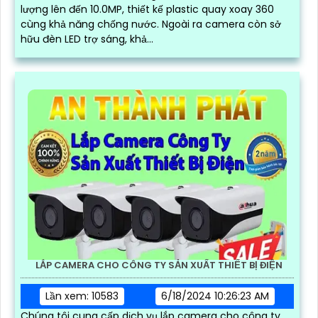
lượng lên đến 10.0MP, thiết kế plastic quay xoay 360
cùng khả năng chống nước. Ngoài ra camera còn sở
hữu đèn LED trợ sáng, khả...
LẮP CAMERA CHO CÔNG TY SẢN XUẤT THIẾT BỊ ĐIỆN
Lần xem: 10583
6/18/2024 10:26:23 AM
Chúng tôi cung cấp dịch vụ lắp camera cho công ty