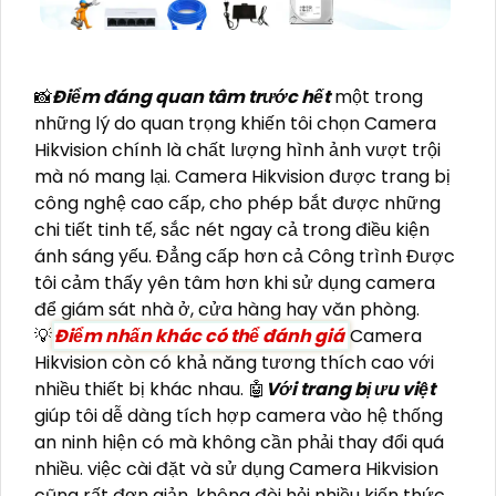
📸
Điểm đáng quan tâm trước hết
một trong
những lý do quan trọng khiến tôi chọn Camera
Hikvision chính là chất lượng hình ảnh vượt trội
mà nó mang lại. Camera Hikvision được trang bị
công nghệ cao cấp, cho phép bắt được những
chi tiết tinh tế, sắc nét ngay cả trong điều kiện
ánh sáng yếu. Đẳng cấp hơn cả Công trình Được
tôi cảm thấy yên tâm hơn khi sử dụng camera
để giám sát nhà ở, cửa hàng hay văn phòng.
💡
Điểm nhấn khác có thể đánh giá
Camera
Hikvision còn có khả năng tương thích cao với
nhiều thiết bị khác nhau. 🤖️
Với trang bị ưu việt
giúp tôi dễ dàng tích hợp camera vào hệ thống
an ninh hiện có mà không cần phải thay đổi quá
nhiều. việc cài đặt và sử dụng Camera Hikvision
cũng rất đơn giản, không đòi hỏi nhiều kiến thức