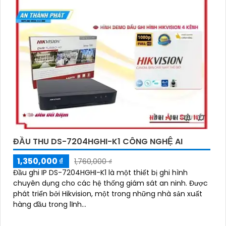
những thương hiệu hàng đầu thế giới về giải pháp an
ninh video. Với các tính năng và công nghệ tiên tiến,
camera Hikvision không chỉ
chắc chắn
chất lượng
hình ảnh sắc nét mà còn đem đến sự tin cậy và an
toàn cho dự án của quý vị.
Nếu quý vị quan tâm đến việc lắp đặt camera
Hikvision giá rẻ và chuyên nghiệp cho dự án của
mình, chúng tôi luôn sẵn lòng hỗ trợ và tư vấn cho
quý vị.
ĐẦU THU DS-7204HGHI-K1 CÔNG NGHỆ AI
1,350,000 ₫
1,760,000 ₫
Đầu ghi IP DS-7204HGHI-K1 là một thiết bị ghi hình
chuyên dụng cho các hệ thống giám sát an ninh. Được
phát triển bởi Hikvision, một trong những nhà sản xuất
hàng đầu trong lĩnh...