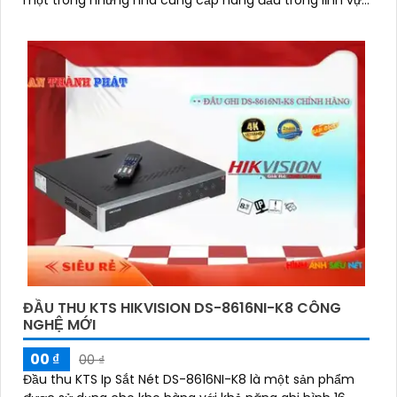
một trong những nhà cung cấp hàng đầu trong lĩnh vực
giám sát an ninh
ĐẦU THU KTS HIKVISION DS-8616NI-K8 CÔNG
NGHỆ MỚI
00 ₫
00 ₫
Đầu thu KTS Ip Sắt Nét DS-8616NI-K8 là một sản phẩm