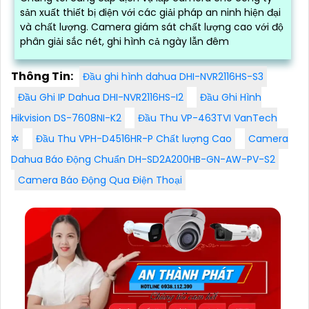
sản xuất thiết bị điện với các giải pháp an ninh hiện đại
và chất lượng. Camera giám sát chất lượng cao với độ
phân giải sắc nét, ghi hình cả ngày lẫn đêm
Thông Tin:
Đầu ghi hình dahua DHI-NVR2116HS-S3
Đầu Ghi IP Dahua DHI-NVR2116HS-I2
Đầu Ghi Hình
Hikvision DS-7608NI-K2
Đầu Thu VP-463TVI VanTech
✲
Đầu Thu VPH-D4516HR-P Chất lượng Cao
Camera
Dahua Báo Động Chuẩn DH-SD2A200HB-GN-AW-PV-S2
Camera Báo Động Qua Điện Thoại