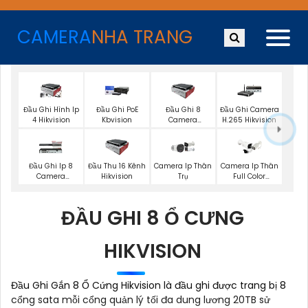
CAMERA
NHA TRANG
Đầu Ghi Hình Ip
Đầu Ghi PoE
Đầu Ghi 8
Đầu Ghi Camera
4 Hikvision
Kbvision
Camera
H.265 Hikvision
Hikvision
Đầu Ghi Ip 8
Đầu Thu 16 Kênh
Camera Ip Thân
Camera Ip Thân
Camera
Hikvision
Trụ
Full Color
Hikvision
Hikvision
ĐẦU GHI 8 Ổ CƯNG
HIKVISION
Đầu Ghi Gắn 8 Ổ Cứng Hikvision là đầu ghi được trang bị 8
cổng sata mỗi cổng quản lý tối đa dung lương 20TB sử