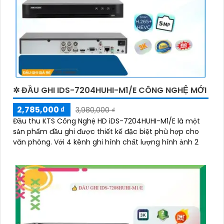
✲ ĐẦU GHI IDS-7204HUHI-M1/E CÔNG NGHỆ MỚI
2,785,000 ₫
3,980,000 ₫
Đầu thu KTS Công Nghệ HD iDS-7204HUHI-M1/E là một
sản phẩm đầu ghi được thiết kế đặc biệt phù hợp cho
văn phòng. Với 4 kênh ghi hình chất lượng hình ảnh 2