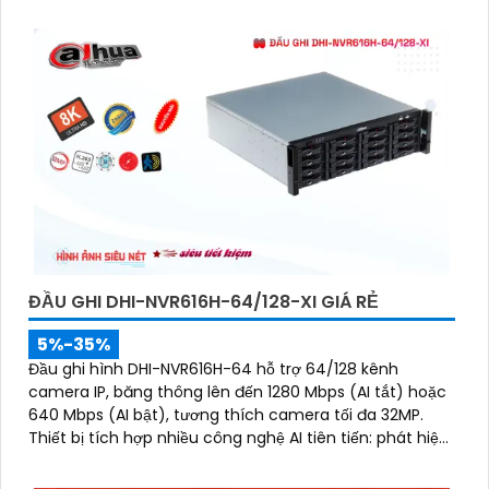
thực
ĐẦU GHI DHI-NVR616H-64/128-XI GIÁ RẺ
5%-35%
Đầu ghi hình DHI-NVR616H-64 hỗ trợ 64/128 kênh
camera IP, băng thông lên đến 1280 Mbps (AI tắt) hoặc
640 Mbps (AI bật), tương thích camera tối đa 32MP.
Thiết bị tích hợp nhiều công nghệ AI tiên tiến: phát hiện,
nhận diện khuôn mặt, bảo vệ chu vi, SMD Plus,
metadata, ANPR, đếm người, heat map, PPE detection