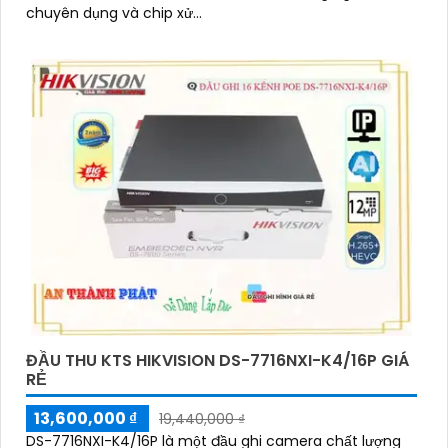
chuyên dụng và chip xử...
ĐẦU THU KTS HIKVISION DS-7716NXI-K4/16P GIÁ
RẺ
13,600,000 ₫
19,440,000 ₫
DS-7716NXI-K4/16P là một đầu ghi camera chất lượng