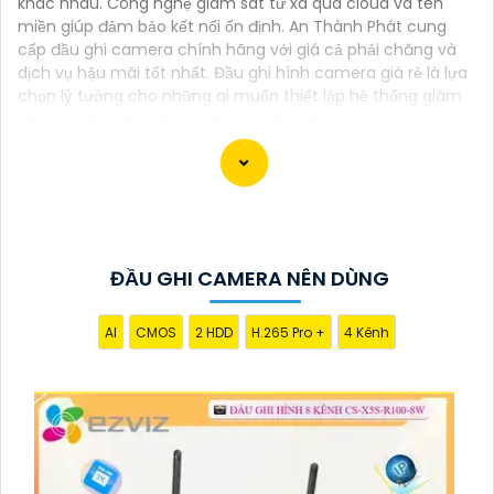
khác nhau. Công nghệ giám sát từ xa qua cloud và tên
miền giúp đảm bảo kết nối ổn định. An Thành Phát cung
cấp đầu ghi camera chính hãng với giá cả phải chăng và
dịch vụ hậu mãi tốt nhất. Đầu ghi hình camera giá rẻ là lựa
chọn lý tưởng cho những ai muốn thiết lập hệ thống giám
sát an ninh tiết kiệm chi phí, với khả năng lưu trữ và quản
lý hình ảnh từ nhiều camera. Bạn có thể chọn số lượng
kênh theo nhu cầu từ 4 đến 128 kênh với các thương hiệu
nổi tiếng như KBVision, Hikvision, Dahua, Imou và Ezviz đảm
bảo sự ổn định và bền bỉ trong quá trình sử dụng.
ĐẦU GHI CAMERA NÊN DÙNG
AI
CMOS
2 HDD
H.265 Pro +
4 Kênh
'