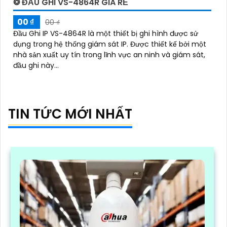
❂ ĐẦU GHI VS-4864R GIÁ RẺ
00 ₫
00 ₫
Đầu Ghi IP VS-4864R là một thiết bị ghi hình được sử
dụng trong hệ thống giám sát IP. Được thiết kế bởi một
nhà sản xuất uy tín trong lĩnh vực an ninh và giám sát,
đầu ghi này...
TIN TỨC MỚI NHẤT