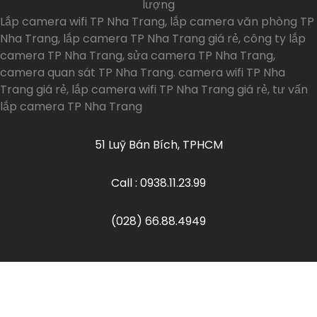
lượng
Lắp camera wifi TP Nha Trang, lắp camera văn phòng TP
Nha Trang, lắp camera TP Nha Trang giá rẻ, công ty lắp
camera TP Nha Trang, sửa camera TP Nha Trang,
camera quan sát TP Nha Trang. camera wifi TP Nha
Trang giá rẻ, lắp camera wifi TP Nha Trang giá rẻ, tư vấn
lắp camera TP Nha Trang
51 Luỹ Bán Bích, TPHCM
Call : 0938.11.23.99
(028) 66.88.4949
Copyrights ©
2026
An Thành Phát. All Rights
Reserved.