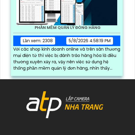
PHẦN MỀM QUẢN LÝ ĐÓNG HÀNG
Lần xem: 2308
5/8/2026 4:58:19 PM
Với các shop kinh doanh online và trên sàn thương
mại điện tử thì việc bị đánh tráo hàng hóa là điều
thường xuyên xảy ra, vậy nên việc sử dụng hệ
thống phần mềm quản lý đơn hàng, nhìn thấy
được quá trình đóng gói hàng hóa, kèm theo đấy
là quy trình đóng gói cũng được ghi lại một cách
dễ dàng