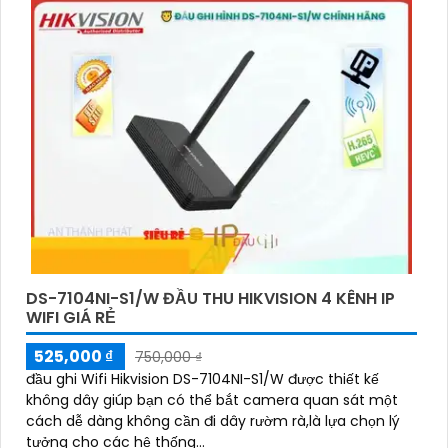
và AcuPick
DS-7104NI-S1/W ĐẦU THU HIKVISION 4 KÊNH IP
WIFI GIÁ RẺ
525,000 ₫
750,000 ₫
đầu ghi Wifi Hikvision DS-7104NI-S1/W được thiết kế
không dây giúp bạn có thể bắt camera quan sát một
cách dễ dàng không cần đi dây rườm rà,là lựa chọn lý
tưởng cho các hệ thống...