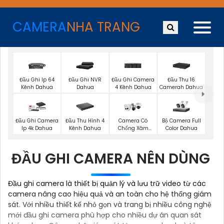
CAMERA
NHA TRANG
Đầu Ghi Ip 64
Đầu Ghi NVR
Đầu Ghi Camera
Đầu Thu 16
Kênh Dahua
Dahua
4 Kênh Dahua
Camerah Dahua
Bộ Camera Full
Đầu Ghi Camera
Đầu Thu Hình 4
Camera Có
Color Dahua
Ip 4k Dahua
Kênh Dahua
Chống Xâm
Nhập Kbvision
ĐẦU GHI CAMERA NÊN DÙNG
Đầu ghi camera là thiết bị quản lý và lưu trữ video từ các
camera nâng cao hiệu quả và an toàn cho hệ thống giám
sát. Với nhiều thiết kế nhỏ gọn và trang bị nhiều công nghệ
mới đầu ghi camera phù hợp cho nhiều dự án quan sát