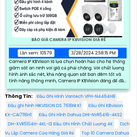
BÁO GIÁ CAMERA IP KBVISION GIÁ RÈ
Lần xem: 10579
3/28/2024 2:58:15 PM
Camera IP KBVision là lựa chọn hoàn hảo cho hệ thống
giám sát an ninh với giá cả phải chăng. Với chất lượng
hình ảnh sắc nét, khả năng quan sát ban đêm tốt và
tính năng thông minh, Camera IP KBVision đáng để đầu
tư
Thông Tin:
Đầu Ghi Hình Vantech VPH-N4464H8
Đầu ghi hinh HIKVISION DS 7616NI K1
Đầu Ghi KBvision
KX-CAi7116H1
Đầu Ghi Hình Dahua DHI-NVR5416-4KS2
DH-XVR5104H-4KL-I3 Đầu Ghi HÌnh Chất Lượng 4K
Dịch
Vụ Lắp Camera Cửa Hàng Giá Rẻ
Top 10 Camera Dahua