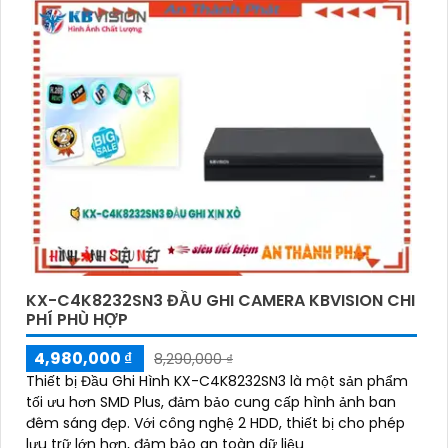
KX-C4K8232SN3 ĐẦU GHI CAMERA KBVISION CHI
PHÍ PHÙ HỢP
4,980,000 ₫
8,290,000 ₫
Thiết bị Đầu Ghi Hình KX-C4K8232SN3 là một sản phẩm
tối ưu hơn SMD Plus, đảm bảo cung cấp hình ảnh ban
đêm sáng đẹp. Với công nghệ 2 HDD, thiết bị cho phép
lưu trữ lớn hơn, đảm bảo an toàn dữ liệu