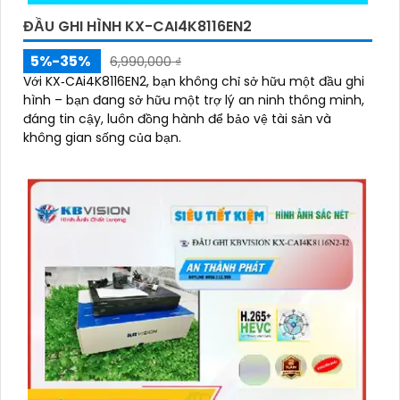
ĐẦU GHI HÌNH KX-CAI4K8116EN2
5%-35%
6,990,000 ₫
Với KX‑CAi4K8116EN2, bạn không chỉ sở hữu một đầu ghi
hình – bạn đang sở hữu một trợ lý an ninh thông minh,
đáng tin cậy, luôn đồng hành để bảo vệ tài sản và
không gian sống của bạn.