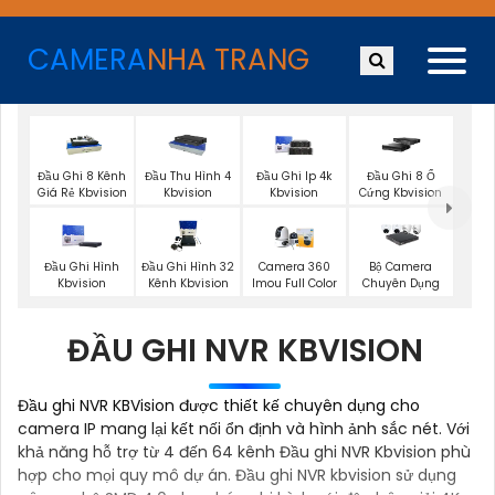
CAMERA
NHA TRANG
Đầu Ghi 8 Kênh
Đầu Thu Hình 4
Đầu Ghi Ip 4k
Đầu Ghi 8 Ổ
Giá Rẻ Kbvision
Kbvision
Kbvision
Cứng Kbvision
Đầu Ghi Hình
Đầu Ghi Hình 32
Camera 360
Bộ Camera
Kbvision
Kênh Kbvision
Imou Full Color
Chuyên Dụng
ĐẦU GHI NVR KBVISION
Đầu ghi NVR KBVision được thiết kế chuyên dụng cho
camera IP mang lại kết nối ổn định và hình ảnh sắc nét. Với
khả năng hỗ trợ từ 4 đến 64 kênh Đầu ghi NVR Kbvision phù
hợp cho mọi quy mô dự án. Đầu ghi NVR kbvision sử dụng