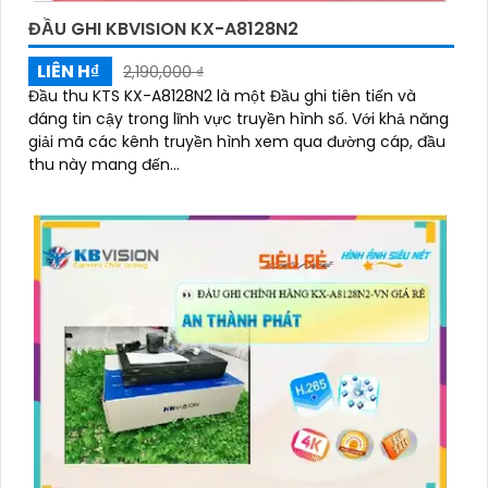
ĐẦU GHI KBVISION KX-A8128N2
LIÊN H₫
2,190,000 ₫
Đầu thu KTS KX-A8128N2 là một Đầu ghi tiên tiến và
đáng tin cậy trong lĩnh vực truyền hình số. Với khả năng
giải mã các kênh truyền hình xem qua đường cáp, đầu
thu này mang đến...