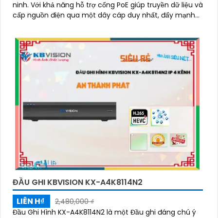
ninh. Với khả năng hỗ trợ cổng PoE giúp truyền dữ liệu và
cấp nguồn điện qua một dây cáp duy nhất, đẩy mạnh
hiệu suất và tiết kiệm chi phí cài đặt
ĐẦU GHI KBVISION KX-A4K8114N2
LIÊN H₫
2,480,000 ₫
Đầu Ghi Hình KX-A4K8114N2 là một Đầu ghi đáng chú ý