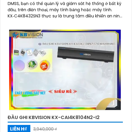
DMSS, bạn có thể quản lý và giám sát hệ thống ở bất kỳ
đâu, trên điện thoại, máy tính bảng hoặc máy tính.
KX‑C4K8432SN3 thực sự là trung tâm điều khiển an ninh
mạnh mẽ, thông minh, mang lại sự an tâm tuyệt đối
cho các công trình lớn và chuyên nghiệp
ĐẦU GHI KBVISION KX-CAI4K8104N2-I2
LIÊN H₫
3,940,000 ₫