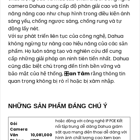
camera Dahua cung cấp độ phân giải cao và tính
năng nâng cao như chụp hình trong điều kiện ánh
sáng yếu, chống ngược sáng, chống rung và tự
động lấy nét.
Với sự phát triển liên tục của công nghệ, Dahua
không ngừng tự nâng cao hiệu năng của các sản
phẩm. Họ luôn sáng tạo và nghiên cứu để cung
cấp những giải pháp an ninh tiên tiến nhất. Dahua
cũng đặc biệt chú trọng đến tính bền vững và
bảo mật của hệ thống, 🎛
an Tâm
rằng thông tin
quan trọng không bị rò rỉ hoặc bị xâm nhập.
NHỮNG SẢN PHẨM ĐÁNG CHÚ Ý
hoặc động với công nghệ IP POE Kết
Gói
nối tập trung dễ dàng Dahua giám
Camera
sát qua mạng điện thoại dễ dàng với
Văn
10,081,000
hình ảnh chất lượng cao Xem ban