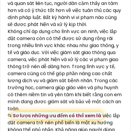
và quan sát liên tục, người dân cảm thấy an tâm
hơn và có ý thức tốt hơn về việc tuân thủ các quy
định pháp luật. Bất kỳ hành vi vi phạm nào cũng
sẽ được phát hiện và xử lý kịp thời.
Không chỉ áp dụng cho lĩnh vực an ninh, việc lắp
đặt camera còn có thể được sử dụng rộng rãi
trong nhiều lĩnh vực khác nhau như giao thông, y
tế và giáo dục. Với việc giám sát giao thông qua
camera, việc phát hiện và xử lý các vi phạm giao
thông trở nên dễ dàng hơn. Trong lĩnh vực y tế,
camera cũng có thể góp phần nâng cao chất
lượng dịch vụ và giám sát bệnh nhân. Trong các
trường học, camera giúp giáo viên và phụ huynh
có thêm niềm tin và yên tâm khi biết rằng con em
mình đang được giám sát và bảo vệ một cách an
toàn.
📂
Sơ lược những ưu đểm có thể xem là
việc lắp
đặt camera trở nên phổ biến là một xu hướng
không thể phủ nhận. Khả năng giúp người dùng