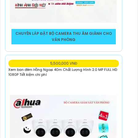
CHUYÊN LẮP ĐẶT BỘ CAMERA THU ÂM GIÀNH CHO
VĂN PHÒNG
5,500,000 VNĐ
Xem ban đêm Hồng Ngoại 40m Chất Lượng Hình 2.0 MP FULL HD
1080P Tiết kiệm chi phí