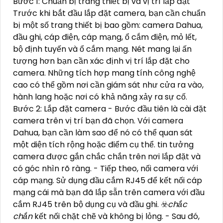
Bước 1: Chuẩn bị trang thiết bị và vị trí lắp đặt
Trước khi bắt đầu lắp đặt camera, bạn cần chuẩn
bị một số trang thiết bị bao gồm: camera Dahua,
đầu ghi, cáp điện, cáp mạng, ổ cắm điện, mỏ lết,
bộ định tuyến và ổ cắm mạng. Nét mang lại ấn
tượng hơn bạn cần xác định vị trí lắp đặt cho
camera. Những tích hợp mang tính công nghệ
cao có thể gồm nơi cần giám sát như cửa ra vào,
hành lang hoặc nơi có khả năng xảy ra sự cố.
Bước 2: Lắp đặt camera - Bước đầu tiên là cài đặt
camera trên vị trí bạn đã chọn. Với camera
Dahua, bạn cần làm sao để nó có thể quan sát
một diện tích rộng hoặc điểm cụ thể. tin tưởng
camera được gắn chắc chắn trên nơi lắp đặt và
có góc nhìn rõ ràng. - Tiếp theo, nối camera với
cáp mạng. Sử dụng đầu cắm RJ45 để kết nối cáp
mạng cái mà bạn đã lắp sẵn trên camera với đầu
cắm RJ45 trên bộ dụng cụ và đầu ghi. ☣️
chắc
chắn
kết nối chặt chẽ và không bị lỏng. - Sau đó,