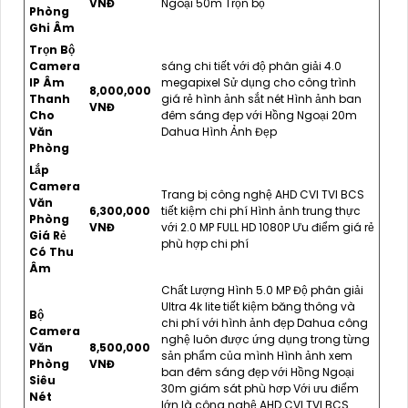
VNĐ
Ngoại 50m Trọn bộ
Phòng
Ghi Âm
Trọn Bộ
Camera
sáng chi tiết với độ phân giải 4.0
IP Âm
megapixel Sử dụng cho công trình
8,000,000
Thanh
giá rẻ hình ảnh sắt nét Hình ảnh ban
VNĐ
Cho
đêm sáng đẹp với Hồng Ngoại 20m
Văn
Dahua Hình Ảnh Đẹp
Phòng
Lắp
Camera
Trang bị công nghệ AHD CVI TVI BCS
Văn
6,300,000
tiết kiệm chi phí Hình ảnh trung thực
Phòng
VNĐ
với 2.0 MP FULL HD 1080P Ưu điểm giá rẻ
Giá Rẻ
phù hợp chi phí
Có Thu
Âm
Chất Lượng Hình 5.0 MP Độ phân giải
Ultra 4k lite tiết kiệm băng thông và
Bộ
chi phí với hình ảnh đẹp Dahua công
Camera
nghệ luôn được ứng dụng trong từng
Văn
8,500,000
sản phẩm của mình Hình ảnh xem
Phòng
VNĐ
ban đêm sáng đẹp với Hồng Ngoại
Siêu
30m giám sát phù hơp Với ưu điểm
Nét
lớn là công nghệ AHD CVI TVI BCS