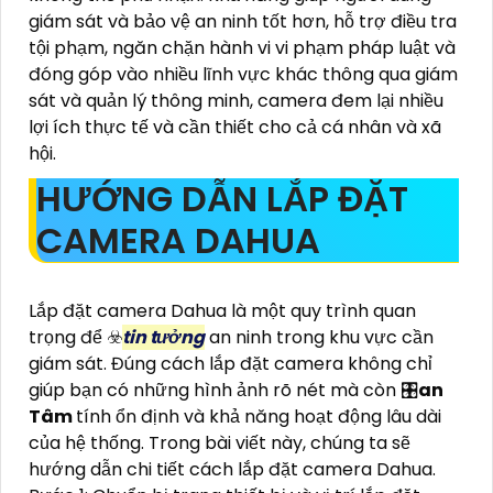
giám sát và bảo vệ an ninh tốt hơn, hỗ trợ điều tra
tội phạm, ngăn chặn hành vi vi phạm pháp luật và
đóng góp vào nhiều lĩnh vực khác thông qua giám
sát và quản lý thông minh, camera đem lại nhiều
lợi ích thực tế và cần thiết cho cả cá nhân và xã
hội.
HƯỚNG DẪN LẮP ĐẶT
CAMERA DAHUA
Lắp đặt camera Dahua là một quy trình quan
trọng để ☣️
tin tưởng
an ninh trong khu vực cần
giám sát. Đúng cách lắp đặt camera không chỉ
giúp bạn có những hình ảnh rõ nét mà còn 🎛
an
Tâm
tính ổn định và khả năng hoạt động lâu dài
của hệ thống. Trong bài viết này, chúng ta sẽ
hướng dẫn chi tiết cách lắp đặt camera Dahua.