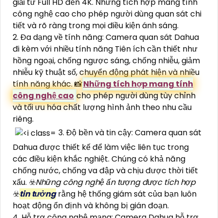
giải từ Full HD đến 4K. Những tích hợp mang tính
công nghệ cao cho phép người dùng quan sát chi
tiết và rõ ràng trong mọi điều kiện ánh sáng.
2. Đa dạng về tính năng: Camera quan sát Dahua
đi kèm với nhiều tính năng Tiên ích cần thiết như
hồng ngoại, chống ngược sáng, chống nhiễu, giảm
nhiễu kỹ thuật số, chuyển động phát hiện và nhiều
tính năng khác. 📸
Những tích hợp mang tính
công nghệ cao
cho phép người dùng tùy chỉnh
và tối ưu hóa chất lượng hình ảnh theo nhu cầu
riêng.
3. Độ bền và tin cậy: Camera quan sát
Dahua được thiết kế để làm việc liên tục trong
các điều kiện khắc nghiệt. Chúng có khả năng
chống nước, chống va đập và chịu được thời tiết
xấu. ☣️
Những công nghệ ấn tượng được tích hợp
☣️
tin tưởng
rằng hệ thống giám sát của bạn luôn
hoạt động ổn định và không bị gián đoạn.
4. Hỗ trợ công nghệ mạng: Camera Dahua hỗ trợ