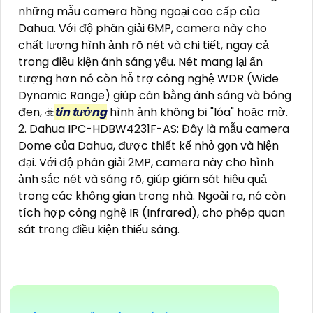
những mẫu camera hồng ngoại cao cấp của
Dahua. Với độ phân giải 6MP, camera này cho
chất lượng hình ảnh rõ nét và chi tiết, ngay cả
trong điều kiện ánh sáng yếu. Nét mang lại ấn
tượng hơn nó còn hỗ trợ công nghệ WDR (Wide
Dynamic Range) giúp cân bằng ánh sáng và bóng
đen, ☣️
tin tưởng
hình ảnh không bị "lóa" hoặc mờ.
2. Dahua IPC-HDBW4231F-AS: Đây là mẫu camera
Dome của Dahua, được thiết kế nhỏ gọn và hiện
đại. Với độ phân giải 2MP, camera này cho hình
ảnh sắc nét và sáng rõ, giúp giám sát hiệu quả
trong các không gian trong nhà. Ngoài ra, nó còn
tích hợp công nghệ IR (Infrared), cho phép quan
sát trong điều kiện thiếu sáng.