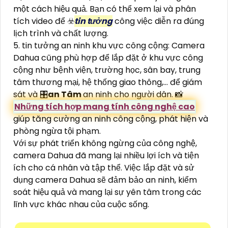
một cách hiệu quả. Bạn có thể xem lại và phân
tích video để ☣️
tin tưởng
công việc diễn ra đúng
lịch trình và chất lượng.
5. tin tưởng an ninh khu vực công cộng: Camera
Dahua cũng phù hợp để lắp đặt ở khu vực công
cộng như bệnh viện, trường học, sân bay, trung
tâm thương mại, hệ thống giao thông,... để giám
sát và 🎛
an Tâm
an ninh cho người dân. 📸
Những tích hợp mang tính công nghệ cao
giúp tăng cường an ninh công cộng, phát hiện và
phòng ngừa tội phạm.
Với sự phát triển không ngừng của công nghệ,
camera Dahua đã mang lại nhiều lợi ích và tiện
ích cho cá nhân và tập thể. Việc lắp đặt và sử
dụng camera Dahua sẽ đảm bảo an ninh, kiểm
soát hiệu quả và mang lại sự yên tâm trong các
lĩnh vực khác nhau của cuộc sống.