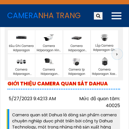
CAMERA
NHA TRANG
Lắp Camera
Đầu Ghi Camera
Camera
Camera
Hdparagon Ghi
Hdparagon
Hdparagon Hình
Hdparagon
Âm
Ảnh 4K
Starlight
Camera
Camera
Camera Ip
Camera
Hdparagon
Hdparagon
Hdparagon
Hdparagon Xoay
Zoom
2.0MP
360 Độ
GIỚI THIỆU CAMERA QUAN SÁT DAHUA
5/27/2023 9:42:13 AM
Mức độ quan tâm:
40025
Camera quan sát Dahua là dòng sản phẩm camera
chuyên nghiệp được phát triển bởi công ty Dahua
Technology, một trong những nhà sản xuất hàng