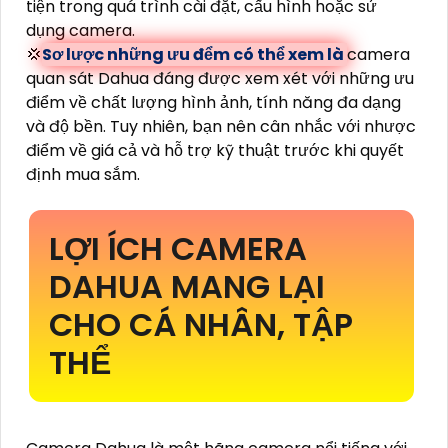
tiện trong quá trình cài đặt, cấu hình hoặc sử
dụng camera.
💢
Sơ lược những ưu đểm có thể xem là
camera
quan sát Dahua đáng được xem xét với những ưu
điểm về chất lượng hình ảnh, tính năng đa dạng
và độ bền. Tuy nhiên, bạn nên cân nhắc với nhược
điểm về giá cả và hỗ trợ kỹ thuật trước khi quyết
định mua sắm.
LỢI ÍCH CAMERA
DAHUA MANG LẠI
CHO CÁ NHÂN, TẬP
THỂ