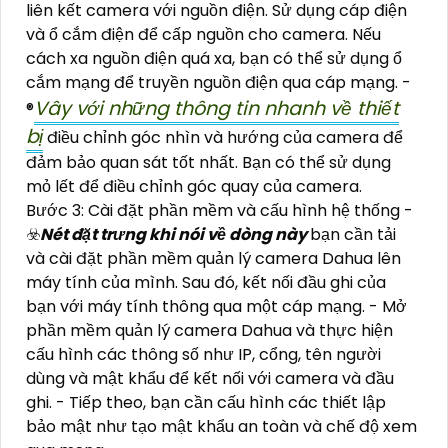
liên kết camera với nguồn điện. Sử dụng cáp điện
và ổ cắm điện để cấp nguồn cho camera. Nếu
cách xa nguồn điện quá xa, bạn có thể sử dụng ổ
cắm mạng để truyền nguồn điện qua cáp mạng. -
Vây với những thông tin nhanh về thiết
®️
bị
điều chỉnh góc nhìn và hướng của camera để
đảm bảo quan sát tốt nhất. Bạn có thể sử dụng
mỏ lết để điều chỉnh góc quay của camera.
Bước 3: Cài đặt phần mềm và cấu hình hệ thống -
☣️
Nét đặt trưng khi nói về dòng này
bạn cần tải
và cài đặt phần mềm quản lý camera Dahua lên
máy tính của mình. Sau đó, kết nối đầu ghi của
bạn với máy tính thông qua một cáp mạng. - Mở
phần mềm quản lý camera Dahua và thực hiện
cấu hình các thông số như IP, cổng, tên người
dùng và mật khẩu để kết nối với camera và đầu
ghi. - Tiếp theo, bạn cần cấu hình các thiết lập
bảo mật như tạo mật khẩu an toàn và chế độ xem