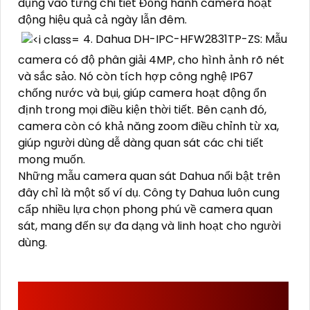
dụng vào từng chi tiết Đồng hành camera hoạt
động hiệu quả cả ngày lẫn đêm.
4. Dahua DH-IPC-HFW2831TP-ZS: Mẫu
camera có độ phân giải 4MP, cho hình ảnh rõ nét
và sắc sảo. Nó còn tích hợp công nghệ IP67
chống nước và bụi, giúp camera hoạt động ổn
định trong mọi điều kiện thời tiết. Bên cạnh đó,
camera còn có khả năng zoom điều chỉnh từ xa,
giúp người dùng dễ dàng quan sát các chi tiết
mong muốn.
Những mẫu camera quan sát Dahua nổi bật trên
đây chỉ là một số ví dụ. Công ty Dahua luôn cung
cấp nhiều lựa chọn phong phú về camera quan
sát, mang đến sự đa dạng và linh hoạt cho người
dùng.
AN THÀNH PHÁT LÀ ĐƠN