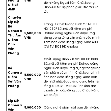
Phòng
VNĐ
đêm Hồng Ngoại 30m Chất Lượng
Giá Rẻ
Hình 4.0 MP Độ phân giải Ultra 2k Giá
4MP
tốt
Chuyên
Lắp Đặt
Trang Bị Chất Lượng Hình 2.0 MP FULL
Bộ
HD 1080P Sắt nét tiết kiệm chi phí
Camera
5,500,000
Dahua công nghệ luôn được ứng
Thu Âm
VNĐ
dụng trong từng sản phẩm của mình
Giành
Xem ban đêm Hồng Ngoại 50m AHD
Cho
CVI TVI BCS HD Analog
Văn
Phòng
Chất Lượng Hình 2.0 MP FULL HD 1080P
Sắt nét tiết kiệm chi phí Dahua công
Bộ
nghệ luôn được ứng dụng trong từng
Camera
sản phẩm của mình Chất Lượng hình
5,500,000
Giám
ảnh ban đêm Hồng Ngoại 40m ban
VNĐ
Sát Văn
đêm tốt nhất Được ứng dụng trên nền
Phòng
tảng AHD CVI TVI BCS Hình ảnh âm
thanh trên cáp đồng trục Chức Năng
Cao Cấp
Lắp Đặt
Camera
5,900,000
Công nghệ giám sát ban đêm Hồng
Văn