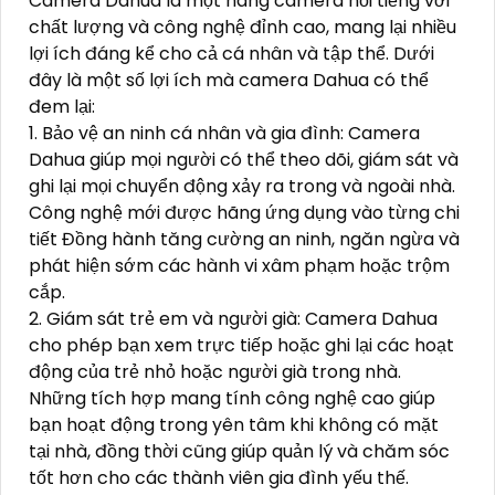
Camera Dahua là một hãng camera nổi tiếng với
chất lượng và công nghệ đỉnh cao, mang lại nhiều
lợi ích đáng kể cho cả cá nhân và tập thể. Dưới
đây là một số lợi ích mà camera Dahua có thể
đem lại:
1. Bảo vệ an ninh cá nhân và gia đình: Camera
Dahua giúp mọi người có thể theo dõi, giám sát và
ghi lại mọi chuyển động xảy ra trong và ngoài nhà.
Công nghệ mới được hãng ứng dụng vào từng chi
tiết Đồng hành tăng cường an ninh, ngăn ngừa và
phát hiện sớm các hành vi xâm phạm hoặc trộm
cắp.
2. Giám sát trẻ em và người già: Camera Dahua
cho phép bạn xem trực tiếp hoặc ghi lại các hoạt
động của trẻ nhỏ hoặc người già trong nhà.
Những tích hợp mang tính công nghệ cao giúp
bạn hoạt động trong yên tâm khi không có mặt
tại nhà, đồng thời cũng giúp quản lý và chăm sóc
tốt hơn cho các thành viên gia đình yếu thế.