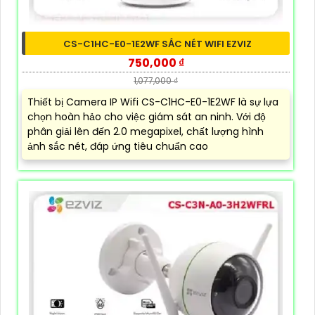
CS-C1HC-E0-1E2WF SẮC NÉT WIFI EZVIZ
750,000 ₫
1,077,000 ₫
Thiết bị Camera IP Wifi CS-C1HC-E0-1E2WF là sự lựa
chọn hoàn hảo cho việc giám sát an ninh. Với độ
phân giải lên đến 2.0 megapixel, chất lượng hình
ảnh sắc nét, đáp ứng tiêu chuẩn cao