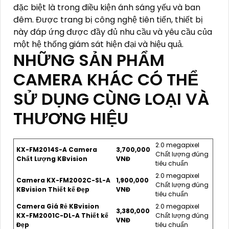
đặc biệt là trong điều kiện ánh sáng yếu và ban
đêm. Được trang bị công nghệ tiên tiến, thiết bị
này đáp ứng được đầy đủ nhu cầu và yêu cầu của
một hệ thống giám sát hiện đại và hiệu quả.
NHỮNG SẢN PHẨM
CAMERA KHÁC CÓ THỂ
SỬ DỤNG CÙNG LOẠI VÀ
THƯƠNG HIỆU
2.0 megapixel
KX-FM2014S-A Camera
3,700,000
Chất lượng đúng
Chất Lượng KBvision
VNĐ
tiêu chuẩn
2.0 megapixel
Camera KX-FM2002C-SL-A
1,900,000
Chất lượng đúng
KBvision Thiết kế Đẹp
VNĐ
tiêu chuẩn
Camera Giá Rẻ KBvision
2.0 megapixel
3,380,000
KX-FM2001C-DL-A Thiết kế
Chất lượng đúng
VNĐ
Đẹp
tiêu chuẩn