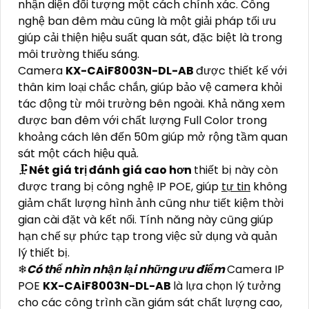
nhận diện đối tượng một cách chính xác. Công
nghệ ban đêm màu cũng là một giải pháp tối ưu
giúp cải thiện hiệu suất quan sát, đặc biệt là trong
môi trường thiếu sáng.
Camera
KX-CAiF8003N-DL-AB
được thiết kế với
thân kim loại chắc chắn, giúp bảo vệ camera khỏi
tác động từ môi trường bên ngoài. Khả năng xem
được ban đêm với chất lượng Full Color trong
khoảng cách lên đến 50m giúp mở rộng tầm quan
sát một cách hiệu quả.
🗜️
Nét giá trị đánh giá cao hơn
thiết bị này còn
được trang bị công nghệ IP POE, giúp
tự tin
không
giảm chất lượng hình ảnh cũng như tiết kiệm thời
gian cài đặt và kết nối. Tính năng này cũng giúp
hạn chế sự phức tạp trong việc sử dụng và quản
lý thiết bị.
❄
Có thể nhìn nhận lại những ưu điểm
Camera IP
POE
KX-CAiF8003N-DL-AB
là lựa chọn lý tưởng
cho các công trình cần giám sát chất lượng cao,