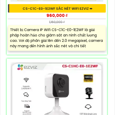
CS-C1C-E0-1E2WF SẮC NÉT WIFI EZVIZ ➠
960,000 ₫
1,160,000 ₫
Thiết bị Camera IP Wifi CS-C1C-E0-1E2WF là giải
pháp hoàn hảo cho giám sát an ninh chất lượng
cao. Với độ phân giải lên đến 2.0 megapixel, camera
này mang đến hình ảnh sắc nét và chi tiết