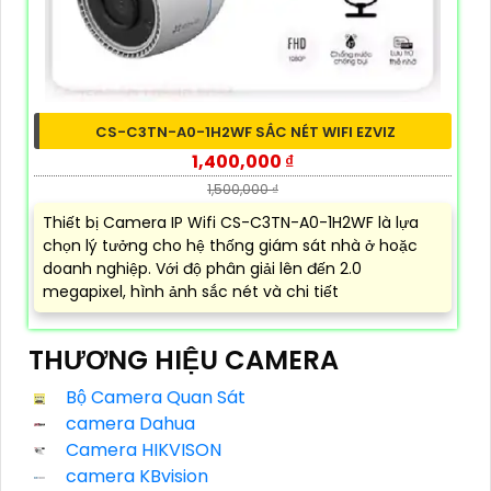
CS-C3TN-A0-1H2WF SẮC NÉT WIFI EZVIZ
1,400,000 ₫
1,500,000 ₫
Thiết bị Camera IP Wifi CS-C3TN-A0-1H2WF là lựa
chọn lý tưởng cho hệ thống giám sát nhà ở hoặc
doanh nghiệp. Với độ phân giải lên đến 2.0
megapixel, hình ảnh sắc nét và chi tiết
THƯƠNG HIỆU CAMERA
Bộ Camera Quan Sát
camera Dahua
Camera HIKVISON
camera KBvision