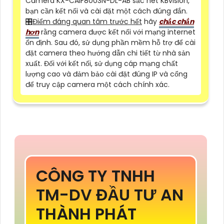
Camera KX-CAiF8003N-DL-AB sắc nét KBvision,
bạn cần kết nối và cài đặt một cách đúng đắn.
🎛
Điểm đáng quan tâm trước hết
hãy
chắc chắn
hơn
rằng camera được kết nối với mạng internet
ổn định. Sau đó, sử dụng phần mềm hỗ trợ để cài
đặt camera theo hướng dẫn chi tiết từ nhà sản
xuất. Đối với kết nối, sử dụng cáp mạng chất
lượng cao và đảm bảo cài đặt đúng IP và cổng
để truy cập camera một cách chính xác.
CÔNG TY TNHH
TM-DV ĐẦU TƯ AN
THÀNH PHÁT