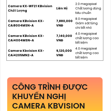
2.0 megapixel
Camera KX-WF21 KBvision
Liên Hệ
Chất lượng đúng
Chất Lượng
tiêu chuẩn
8.0 megapixel
Camera KBvision KX-
7,880,000
Giám sát từng
CAi8004MSN-A
VNĐ
chi tiết nhỏ
4.0 megapixel
Camera KBvision KX-
7,140,000
chất lượng cao
CAi4004MSN-A
VNĐ
tiết kiệm
4.0 megapixel
Camera Kbvision KX-
9,120,000
chất lượng cao
CAi4205MN2-A
VNĐ
tiết kiệm
CÔNG TRÌNH ĐƯỢC
KHUYẾN NGHỊ
CAMERA KBVISION