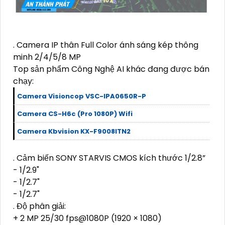
. Camera IP thân Full Color ánh sáng kép thông
minh 2/4/5/8 MP
Top sản phẩm Công Nghệ AI khác đang được bán
chạy:
Camera Visioncop VSC-IPA0650R-P
Camera CS-H6c (Pro 1080P) Wifi
Camera Kbvision KX-F9008ITN2
. Cảm biến SONY STARVIS CMOS kích thước 1/2.8”
- 1/2.9"
- 1/2.7"
- 1/2.7"
. Độ phân giải:
+ 2 MP 25/30 fps@1080P (1920 × 1080)