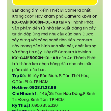
Bạn đang tìm kiếm Thiết Bị Camera chất
lượng cao? Hãy khám phá Camera Kbvision
KX-CAiF8003N-DL-AB
tại An Thành Phát.
Sản phẩm đến từ nhà sản xuất đáng tin cậy,
tự tin
đáp ứng mọi nhu cầu của bạn. Được
xây dựng với công nghệ tiên tiến, camera
này mang đến hình ảnh sắc nét, chất lượng
và đáng tin cậy. Hãy để Camera Kbvision
KX-CAiF8003N-DL-AB
của An Thành Phát
trở thành lựa chọn hàng đầu cho nhu cầu
giám sát của bạn.
Trụ Sở:
51 Lũy Bán Bích, P. Tân Thới Hòa,
Q.Tân Phú, TP.HCM
Hotline: 0938.11.23.99
Chi Nhánh 1:
445/38 Tân Hòa Đông,P Bình
Trị Đông, Bình Tân, TP HCM
Kỹ Thuật:
0906.855.330