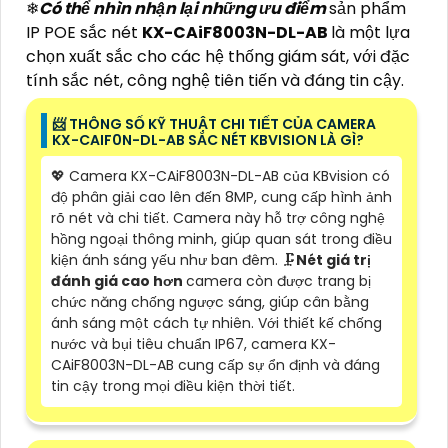
❄
Có thể nhìn nhận lại những ưu điểm
sản phẩm
IP POE sắc nét
KX-CAiF8003N-DL-AB
là một lựa
chọn xuất sắc cho các hệ thống giám sát, với đặc
tính sắc nét, công nghệ tiên tiến và đáng tin cậy.
📨 THÔNG SỐ KỸ THUẬT CHI TIẾT CỦA CAMERA
KX-CAIF0N-DL-AB SẮC NÉT KBVISION LÀ GÌ?
💖 Camera KX-CAiF8003N-DL-AB của KBvision có
độ phân giải cao lên đến 8MP, cung cấp hình ảnh
rõ nét và chi tiết. Camera này hỗ trợ công nghệ
hồng ngoại thông minh, giúp quan sát trong điều
kiện ánh sáng yếu như ban đêm. 🗜️
Nét giá trị
đánh giá cao hơn
camera còn được trang bị
chức năng chống ngược sáng, giúp cân bằng
ánh sáng một cách tự nhiên. Với thiết kế chống
nước và bụi tiêu chuẩn IP67, camera KX-
CAiF8003N-DL-AB cung cấp sự ổn định và đáng
tin cậy trong mọi điều kiện thời tiết.