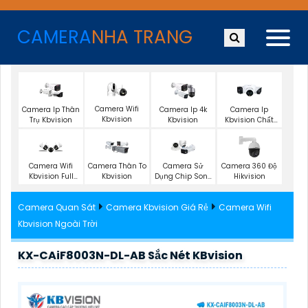
CAMERA
NHA TRANG
Camera Wifi
Camera Ip Thân
Camera Ip 4k
Camera Ip
Kbvision
Trụ Kbvision
Kbvision
Kbvision Chất
Lượng
Camera Wifi
Camera Thân To
Camera Sử
Camera 360 Độ
Kbvision Full
Kbvision
Dụng Chip Sony
Hikvision
Color
Dahua
Camera Quan Sát
Camera Kbvision Giá Rẻ
Camera Wifi
Kbvision Ngoài Trời
KX-CAiF8003N-DL-AB Sắc Nét KBvision