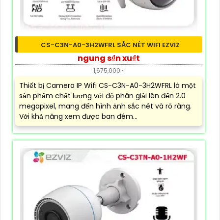
CS-C3N-A0-3H2WFRL SẮC NÉT WIFI EZVIZ
ngung s₫n xu₫t
1,675,000 ₫
Thiết bị Camera IP Wifi CS-C3N-A0-3H2WFRL là một
sản phẩm chất lượng với độ phân giải lên đến 2.0
megapixel, mang đến hình ảnh sắc nét và rõ ràng.
Với khả năng xem được ban đêm...