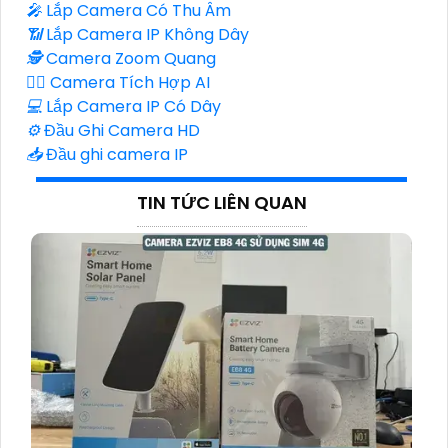
️🎤️
Lắp Camera Có Thu Âm
📶
Lắp Camera IP Không Dây
🕵️
Camera Zoom Quang
🧛‍♀️
Camera Tích Hợp AI
💻
Lắp Camera IP Có Dây
⚙️
Đầu Ghi Camera HD
📥
Đầu ghi camera IP
TIN TỨC LIÊN QUAN