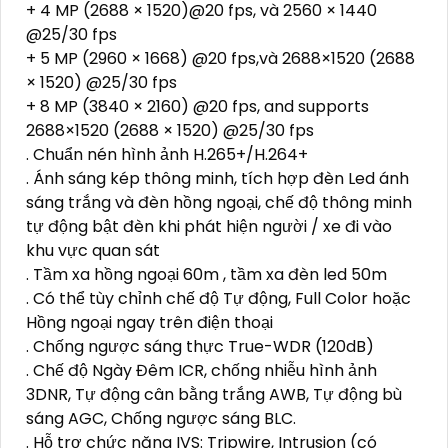
+ 4 MP (2688 × 1520)@20 fps, và 2560 × 1440
@25/30 fps
+ 5 MP (2960 × 1668) @20 fps,và 2688×1520 (2688
× 1520) @25/30 fps
+ 8 MP (3840 × 2160) @20 fps, and supports
2688×1520 (2688 × 1520) @25/30 fps
. Chuẩn nén hình ảnh H.265+/H.264+
. Ánh sáng kép thông minh, tích hợp đèn Led ánh
sáng trắng và đèn hồng ngoại, chế độ thông minh
tự động bật đèn khi phát hiện người / xe đi vào
khu vực quan sát
. Tầm xa hồng ngoại 60m , tầm xa đèn led 50m
. Có thể tùy chỉnh chế độ Tự động, Full Color hoặc
Hồng ngoại ngay trên điện thoại
. Chống ngược sáng thực True-WDR (120dB)
. Chế độ Ngày Đêm ICR, chống nhiễu hình ảnh
3DNR, Tự động cân bằng trắng AWB, Tự động bù
sáng AGC, Chống ngược sáng BLC.
. Hỗ trợ chức năng IVS: Tripwire, Intrusion (có