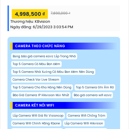
4,998,500 ₫
7,690,000 ₫
Thương hiệu:
KBvision
Ngày đăng:
6/29/2023 3:03:54 PM
CAMERA THEO CHỨC NĂNG
Bảng báo giá camera ezviz Lắp Trong Nhà
Top 5 Camera Có Màu Ban Đêm
Top 5 Camera Nhà Xưởng Có Màu Ban Đêm Nên Dùng
Camera Check Var Live Stream
Top 5 Camera Cho Kho Hàng Nên Dùng
Top 5 Camera Ghi Âm Rõ
Báo Giá Camera IP Hikvision Mới Nhất
Báo giá camera wifi ezviz
CAMERA KẾT NỐI WIFI
Lắp Camera Wifi Giá Rẻ Visioncop
Camera Wifi Chống Trộm
Camera Wifi Chính Hãng Kbone
Lắp Camera Wifi Hikvision