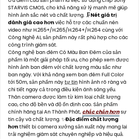
Ưu điểm của sản phẩm là việc sử dụng chip Sony
STARVIS CMOS, cho khả năng xử lý mạnh mẽ giúp
hình ảnh sắc nét và chất lượng. 🗜️
Nét giá trị
đánh giá cao hơn
việc hỗ trợ các chuẩn nén
video như H.265+/H.265/H.264+/H.264 cùng với
Công Nghệ AI, sản phẩm này rất phù hợp cho các
công trình giám sát.
Công nghệ ban đêm Có Màu Ban Đêm của sản
phẩm là một giải pháp tối ưu, cho phép xem được
hình ảnh ban đêm với chất lượng màu sắc như
ban ngày. Với khả năng xem ban đêm Full Color
tới 50m, sản phẩm này
tự tin
hình ảnh rõ ràng và
chi tiết ngay cả trong điều kiện ánh sáng yếu.
Thân camera được làm từ kim loại chất lượng
cao, cho độ bền và độ ổn định cao. Sản phẩm
chính hãng tại An Thành Phát,
chắc chắn hơn
sự
tin cậy và chất lượng. ✨
Đặc điểm chất lượng
hơn
thiết bị camera xưởng sản xuất này mang lại
trải nghiệm giám sát chuyên nghiệp và hiệu quả.