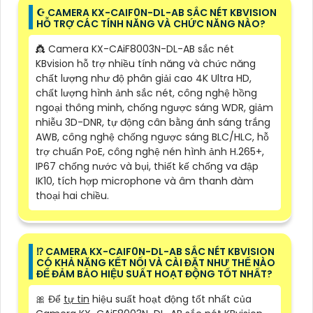
☪ CAMERA KX-CAIF0N-DL-AB SẮC NÉT KBVISION
HỖ TRỢ CÁC TÍNH NĂNG VÀ CHỨC NĂNG NÀO?
👸 Camera KX-CAiF8003N-DL-AB sắc nét
KBvision hỗ trợ nhiều tính năng và chức năng
chất lượng như độ phân giải cao 4K Ultra HD,
chất lượng hình ảnh sắc nét, công nghệ hồng
ngoại thông minh, chống ngược sáng WDR, giảm
nhiễu 3D-DNR, tự động cân bằng ánh sáng trắng
AWB, công nghệ chống ngược sáng BLC/HLC, hỗ
trợ chuẩn PoE, công nghệ nén hình ảnh H.265+,
IP67 chống nước và bụi, thiết kế chống va đập
IK10, tích hợp microphone và âm thanh đàm
thoại hai chiều.
⁉️ CAMERA KX-CAIF0N-DL-AB SẮC NÉT KBVISION
CÓ KHẢ NĂNG KẾT NỐI VÀ CÀI ĐẶT NHƯ THẾ NÀO
ĐỂ ĐẢM BẢO HIỆU SUẤT HOẠT ĐỘNG TỐT NHẤT?
🎀 Để
tự tin
hiệu suất hoạt động tốt nhất của