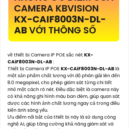
CAMERA KBVISION
KX-CAIF8003N-DL-
AB
VỚI THÔNG SỐ
về thiết bị Camera IP POE sắc nét
KX-
CAiF8003N-DL-AB
:
Thiết bị Camera IP POE
KX-CAiF8003N-DL-AB
là
một sản phẩm chất lượng với độ phân giải lên đến
8.0 megapixel, cho phép giám sát từng chi tiết
nhỏ một cách rõ nét. Điều đặc biệt là camera này
có khả năng ghi hình màu ban đêm, giúp quan sát
được các hình ảnh chất lượng ngay cả trong điều
kiện ánh sáng yếu.
Ưu điểm nổi bật của thiết bị này là sử dụng công
nghệ AI, giúp tăng cường khả năng giám sát và