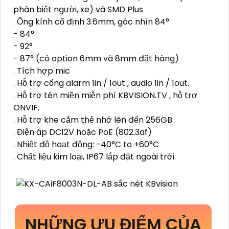
phân biệt người, xe) và SMD Plus
. Ống kính cố định 3.6mm, góc nhìn 84°
- 84°
- 92°
- 87° (có option 6mm và 8mm đặt hàng)
. Tích hợp mic
. Hỗ trợ cổng alarm 1in / 1out , audio 1in / 1out.
. Hỗ trợ tên miền miễn phí KBVISION.TV , hỗ trợ
ONVIF.
. Hỗ trợ khe cắm thẻ nhớ lên đến 256GB
. Điện áp DC12V hoặc PoE (802.3af)
. Nhiệt độ hoạt động: -40°C to +60°C
. Chất liệu kim loại, IP67 lắp đặt ngoài trời.
NHỮNG ƯU ĐIỂM CỦA