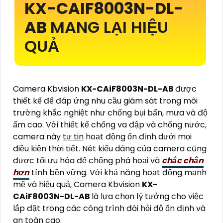
KX-CAIF8003N-DL-
AB
MANG LẠI HIỆU
QUẢ
Camera Kbvision
KX-CAiF8003N-DL-AB
được
thiết kế để đáp ứng nhu cầu giám sát trong môi
trường khắc nghiệt như chống bụi bẩn, mưa và độ
ẩm cao. Với thiết kế chống va đập và chống nước,
camera này
tự tin
hoạt động ổn định dưới mọi
điều kiện thời tiết. Nét kiểu dáng của camera cũng
được tối ưu hóa để chống phá hoại và
chắc chắn
hơn
tính bền vững. Với khả năng hoạt động mạnh
mẽ và hiệu quả, Camera Kbvision
KX-
CAiF8003N-DL-AB
là lựa chọn lý tưởng cho việc
lắp đặt trong các công trình đòi hỏi độ ổn định và
an toàn cao.