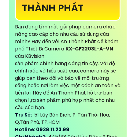
THÀNH PHÁT
Bạn đang tìm một giải pháp camera chức
năng cao cấp cho nhu cầu sử dụng của
mình? Hãy đến với An Thành Phát để khám
phá Thiết Bị Camera
KX-CF2203L-A-VN
của KBvision
sản phẩm chính hãng đáng tin cậy. Với độ
chính xác và hiệu suất cao, camera này sẽ
giúp bạn theo dõi và bảo vệ môi trường
sống hoặc nơi làm việc một cách an toàn và
tiện lợi. Hãy để An Thành Phát hỗ trợ bạn
chọn lựa sản phẩm phù hợp nhất cho nhu
cầu của bạn.
Trụ Sở:
51 Lũy Bán Bích, P. Tân Thới Hòa,
Q.Tân Phú, TP.HCM
Hotline: 0938.11.23.99
Chi Nhánh 1:
445/38 Tân Hòa Đông,P Bình