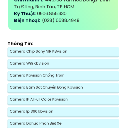
Trị Đông, Bình Tân, TP HCM
Kỹ Thuật:
0906.855.330
Điện Thoại:
(028) 6688.4949
Thông Tin:
Camera Chip Sony NIR KBvision
Camera Wifi Kbvision
Camera Kbvision Chống Trộm
Camera Bám Sát Chuyển Động Kbvision
Camera IP AI Full Color Kbvision
Camera Ip 360 kbvision
Camera Dahua Phân Biệt Xe