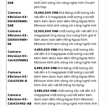
EAB
Hình ảnh sáng với công nghệ mới Chi phí
phù hợp
Camera
13,080,000 VNĐ
Khả Năng chất lượng sắc
KBvision KX-
nét đến 4.0 megapixel chất lượng cao tiết
DAi4005MN-
kiệm Xem được ban đêm Hồng Ngoại 60m
EAB
KBvision Hình ảnh sáng với công nghệ mới
Camera
12,300,000 VNĐ
chất lượng sắc nét đến 5.0
KBvision KX-
megapixel Ứng dụng cho công trình giá rẻ
DAi5004MN-
Xem được ban đêm Hồng Ngoại 50m
EB
KBvision Hình ảnh sáng với công nghệ mới
4,650,000 VNĐ
Khả Năng chất lượng sắc
Camera
nét đến 4.0 megapixel chất lượng cao tiết
Kbvision KX-
kiệm Xem được ban đêm Hồng Ngoại 60m
CAi4205MN2
KBvision Hình ảnh sáng với công nghệ mới
6,880,000 VNĐ
Khả Năng chất lượng sắc
Camera
nét đến 4.0 megapixel chất lượng cao tiết
KBvision KX-
kiệm Xem được ban đêm Hồng Ngoại 80m
CAi4203N-B
KBvision Hình ảnh sáng với công nghệ mới
Hình Ảnh sắc nét Dễ Dàng Sử Dụng
3,985,000 VNĐ
chất lượng sắc nét đến 4.0
Camera
megapixel chất lượng cao tiết kiệm Xem
KBvision KX-
được ban đêm Hồng Ngoại 50m KBvision
CAi4204N2-AB
Hình ảnh sáng với công nghệ mới Hình Ảnh