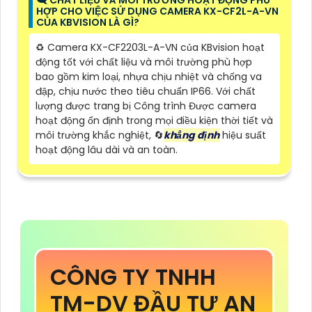
🗨️ CHẤT LIỆU VÀ MÔI TRƯỜNG HOẠT ĐỘNG PHÙ
HỢP CHO VIỆC SỬ DỤNG CAMERA KX-CF2L-A-VN
CỦA KBVISION LÀ GÌ?
♻️ Camera KX-CF2203L-A-VN của KBvision hoạt
động tốt với chất liệu và môi trường phù hợp
bao gồm kim loại, nhựa chịu nhiệt và chống va
đập, chịu nước theo tiêu chuẩn IP66. Với chất
lượng được trang bị Công trình Được camera
hoạt động ổn định trong mọi điều kiện thời tiết và
môi trường khắc nghiệt, 🔄
khẳng định
hiệu suất
hoạt động lâu dài và an toàn.
CÔNG TY TNHH
TM-DV ĐẦU TƯ AN