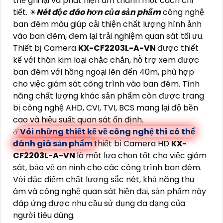
thể ghi lại và phát hiện âm thanh một cách chi
tiết. ✴️
Nét độc đáo hơn của sản phẩm
công nghệ
ban đêm màu giúp cải thiện chất lượng hình ảnh
vào ban đêm, đem lại trải nghiệm quan sát tối ưu.
Thiết bị Camera
KX-CF2203L-A-VN
được thiết
kế với thân kim loại chắc chắn, hỗ trợ xem được
ban đêm với hồng ngoại lên đến 40m, phù hợp
cho việc giám sát công trình vào ban đêm. Tính
năng chất lượng khác sản phẩm còn được trang
bị công nghệ AHD, CVI, TVI, BCS mang lại độ bền
cao và hiệu suất quan sát ổn định.
☄️
Vói những thiết kế về công nghệ thì có thể
đánh giá sản phẩm
thiết bị Camera HD
KX-
CF2203L-A-VN
là một lựa chọn tốt cho việc giám
sát, bảo vệ an ninh cho các công trình ban đêm.
Với đặc điểm chất lượng sắc nét, khả năng thu
âm và công nghệ quan sát hiện đại, sản phẩm này
đáp ứng được nhu cầu sử dụng đa dạng của
người tiêu dùng.