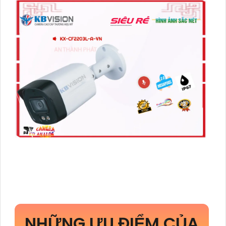
NHỮNG ƯU ĐIỂM CỦA