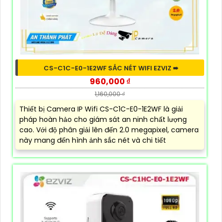
CS-C1C-E0-1E2WF SẮC NÉT WIFI EZVIZ ➠
960,000 ₫
1,160,000 ₫
Thiết bị Camera IP Wifi CS-C1C-E0-1E2WF là giải
pháp hoàn hảo cho giám sát an ninh chất lượng
cao. Với độ phân giải lên đến 2.0 megapixel, camera
này mang đến hình ảnh sắc nét và chi tiết