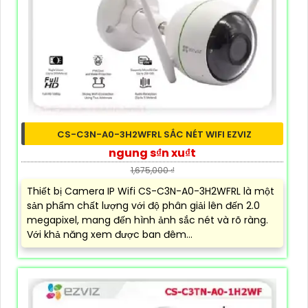
CS-C3N-A0-3H2WFRL SẮC NÉT WIFI EZVIZ
ngung s₫n xu₫t
1,675,000 ₫
Thiết bị Camera IP Wifi CS-C3N-A0-3H2WFRL là một
sản phẩm chất lượng với độ phân giải lên đến 2.0
megapixel, mang đến hình ảnh sắc nét và rõ ràng.
Với khả năng xem được ban đêm...