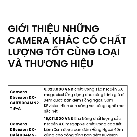
GIỚI THIỆU NHỮNG
CAMERA KHÁC CÓ CHẤT
LƯỢNG TỐT CÙNG LOẠI
VÀ THƯƠNG HIỆU
8,323,000 VNĐ
chất lượng sắc nét đến 5.0
Camera
megapixel Ứng dụng cho công trình giá rẻ
Kbvision KX-
Xem được ban đêm Hồng Ngoại 50m
CAiF5004MN2-
KBvision Hình ảnh sáng với công nghệ mới
TiF-A
sắc nét
15,011,000 VNĐ
Khả Năng chất lượng sắc
Camera
nét đến 4.0 megapixel chất lượng cao tiết
KBvision KX-
kiệm Xem được ban đêm Hồng Ngoại 40m
DAi4004MN-
dùng cho công trình ban đêm KBvision