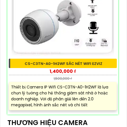
CS-C3TN-A0-1H2WF SẮC NÉT WIFI EZVIZ
1,400,000 ₫
1,500,000 ₫
Thiết bị Camera IP Wifi CS-C3TN-A0-1H2WF là lựa
chọn lý tưởng cho hệ thống giám sát nhà ở hoặc
doanh nghiệp. Với độ phân giải lên đến 2.0
megapixel, hình ảnh sắc nét và chi tiết
THƯƠNG HIỆU CAMERA