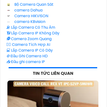
Bộ Camera Quan Sát
camera Dahua
Camera HIKVISON
camera KBvision
️🎤️
Lắp Camera Có Thu Âm
📶
Lắp Camera IP Không Dây
🕵️
Camera Zoom Quang
🧛‍♀️
Camera Tích Hợp AI
💻
Lắp Camera IP Có Dây
⚙️
Đầu Ghi Camera HD
📥
Đầu ghi camera IP
TIN TỨC LIÊN QUAN