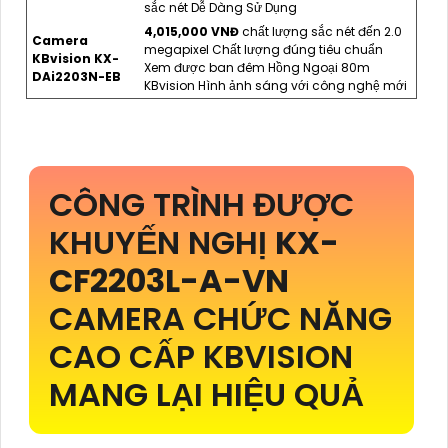
sắc nét Dễ Dàng Sử Dụng
4,015,000 VNĐ
chất lượng sắc nét đến 2.0
Camera
megapixel Chất lượng đúng tiêu chuẩn
KBvision KX-
Xem được ban đêm Hồng Ngoại 80m
DAi2203N-EB
KBvision Hình ảnh sáng với công nghệ mới
CÔNG TRÌNH ĐƯỢC
KHUYẾN NGHỊ
KX-
CF2203L-A-VN
CAMERA CHỨC NĂNG
CAO CẤP KBVISION
MANG LẠI HIỆU QUẢ