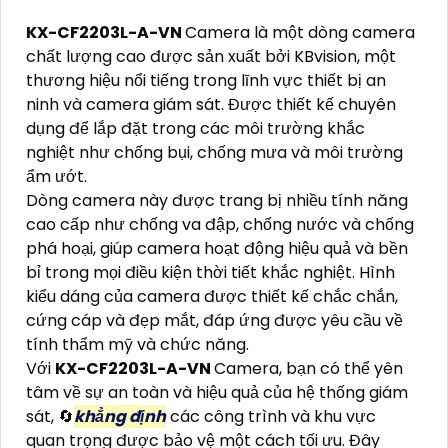
KX-CF2203L-A-VN
Camera là một dòng camera
chất lượng cao được sản xuất bởi KBvision, một
thương hiệu nổi tiếng trong lĩnh vực thiết bị an
ninh và camera giám sát. Được thiết kế chuyên
dụng để lắp đặt trong các môi trường khắc
nghiệt như chống bụi, chống mưa và môi trường
ẩm ướt.
Dòng camera này được trang bị nhiều tính năng
cao cấp như chống va đập, chống nước và chống
phá hoại, giúp camera hoạt động hiệu quả và bền
bỉ trong mọi điều kiện thời tiết khắc nghiệt. Hình
kiểu dáng của camera được thiết kế chắc chắn,
cứng cáp và đẹp mắt, đáp ứng được yêu cầu về
tính thẩm mỹ và chức năng.
Với
KX-CF2203L-A-VN
Camera, bạn có thể yên
tâm về sự an toàn và hiệu quả của hệ thống giám
sát, 🔄
khẳng định
các công trình và khu vực
quan trọng được bảo vệ một cách tối ưu. Đây