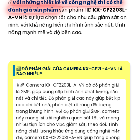
☄️
Vói những thiết kế về công nghệ thì có thể
đánh giá sản phẩm
sản phẩm HD
KX-CF2203L-
A-VN
là sự lựa chọn tốt cho nhu cầu giám sát an
ninh, với khả năng hiển thị hình ảnh sắc nét, tính
năng mạnh mẽ và độ bền cao.
📨 ĐỘ PHÂN GIẢI CỦA CAMERA KX-CF2L-A-VN LÀ
BAO NHIÊU?
👩‍🌾 Camera KX-CF2203L-A-VN có độ phân giải
là 2MP, giúp cung cấp hình ảnh chất lượng, sắc
nét và chi tiết. Độ phân giải cao này giúp bắt kịp
các chi tiết nhỏ, phân biệt rõ ràng đối tượng
trong khung hình. Với độ phân giải 2MP, camera
này mang lại trải nghiệm quan sát tốt và mang
nhiều tiện ích cho việc giám sát, theo dõi. Tính
năng chất lượng khác ứng dụng công nghệ hiện
đại, camera KX-CF2203L-A-VN giúp tăng cường