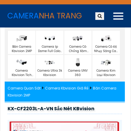
CAMERA
NHA TRANG
Bán Camera
Camera Ip
Camera Có
Camera Có Độ
Kbvision 2MP
Dome Full Color
Chống Xâm
Nhạy Sáng Cao
Kbvision
Nhập Kbvision
Kbvision
Camera UNV
Camera
Camera Ultra 3k
Camera Kim
360
Kbvision Tích
Kbvision
Loại Kbvison
Hợp Ai
Camera Quan Sát
Camera Kbvision Giá Rẻ
Bán Camera
Kbvision 2MP
KX-CF2203L-A-VN Sắc Nét KBvision