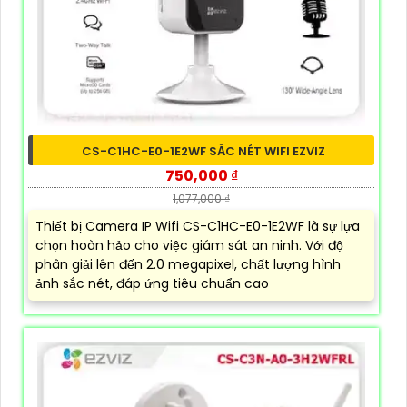
CS-C1HC-E0-1E2WF SẮC NÉT WIFI EZVIZ
750,000 ₫
1,077,000 ₫
Thiết bị Camera IP Wifi CS-C1HC-E0-1E2WF là sự lựa
chọn hoàn hảo cho việc giám sát an ninh. Với độ
phân giải lên đến 2.0 megapixel, chất lượng hình
ảnh sắc nét, đáp ứng tiêu chuẩn cao