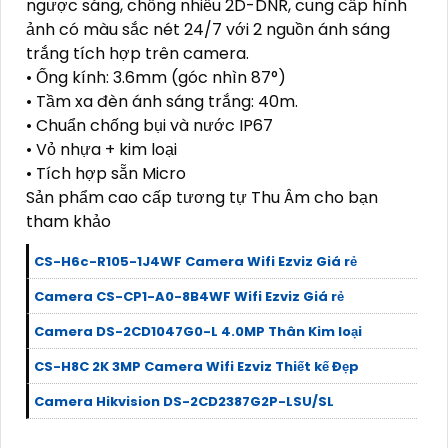
ngược sáng, chống nhiễu 2D-DNR, cung cấp hình
ảnh có màu sắc nét 24/7 với 2 nguồn ánh sáng
trắng tích hợp trên camera.
• Ống kính: 3.6mm (góc nhìn 87°)
• Tầm xa đèn ánh sáng trắng: 40m.
• Chuẩn chống bụi và nước IP67
• Vỏ nhựa + kim loại
• Tích hợp sẵn Micro
Sản phẩm cao cấp tương tự Thu Âm cho bạn
tham khảo
CS-H6c-R105-1J4WF Camera Wifi Ezviz Giá rẻ
Camera CS-CP1-A0-8B4WF Wifi Ezviz Giá rẻ
Camera DS-2CD1047G0-L 4.0MP Thân Kim loại
CS-H8C 2K 3MP Camera Wifi Ezviz Thiết kế Đẹp
Camera Hikvision DS-2CD2387G2P-LSU/SL