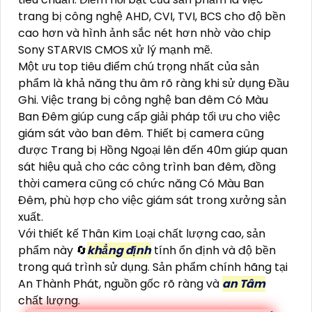
trang bị công nghệ AHD, CVI, TVI, BCS cho độ bền
cao hơn và hình ảnh sắc nét hơn nhờ vào chip
Sony STARVIS CMOS xử lý mạnh mẽ.
Một ưu top tiêu điểm chú trọng nhất của sản
phẩm là khả năng thu âm rõ ràng khi sử dụng Đầu
Ghi. Việc trang bị công nghệ ban đêm Có Màu
Ban Đêm giúp cung cấp giải pháp tối ưu cho việc
giám sát vào ban đêm. Thiết bị camera cũng
được Trang bị Hồng Ngoại lên đến 40m giúp quan
sát hiệu quả cho các công trình ban đêm, đồng
thời camera cũng có chức năng Có Màu Ban
Đêm, phù hợp cho việc giám sát trong xưởng sản
xuất.
Với thiết kế Thân Kim Loại chất lượng cao, sản
phẩm này 🔄
khẳng định
tính ổn định và độ bền
trong quá trình sử dụng. Sản phẩm chính hãng tại
An Thành Phát, nguồn gốc rõ ràng và
an Tâm
chất lượng.