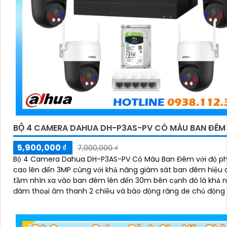
BỘ 4 CAMERA DAHUA DH-P3AS-PV CÓ MÀU BAN ĐÊM
5,900,000 ₫
7,000,000 ₫
Bộ 4 Camera Dahua DH-P3AS-PV Có Màu Ban Đêm với độ ph
cao lên đến 3MP cùng với khả năng giám sát ban đêm hiệu 
tầm nhìn xa vào ban đêm lên đến 30m bên cạnh đó là khả 
đàm thoại âm thanh 2 chiều và báo động răng de chủ động 
hiện xâm nhập