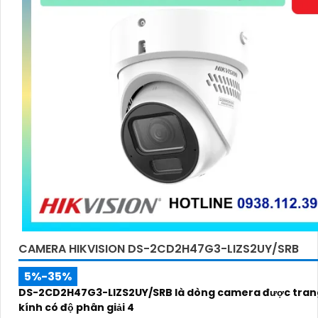
CAMERA HIKVISION DS-2CD2H47G3-LIZS2UY/SRB
5%-35%
DS-2CD2H47G3-LIZS2UY/SRB là dòng camera được trang
kính có độ phân giải 4