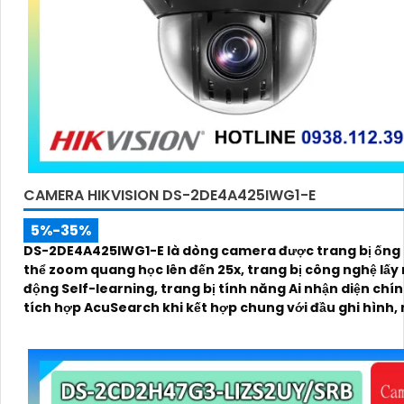
CAMERA HIKVISION DS-2DE4A425IWG1-E
5%-35%
DS-2DE4A425IWG1-E là dòng camera được trang bị ống 
thể zoom quang học lên đến 25x, trang bị công nghệ lấy 
động Self-learning, trang bị tính năng Ai nhận diện chí
tích hợp AcuSearch khi kết hợp chung với đầu ghi hình,
ban đêm bằng hồng ngoại 50m