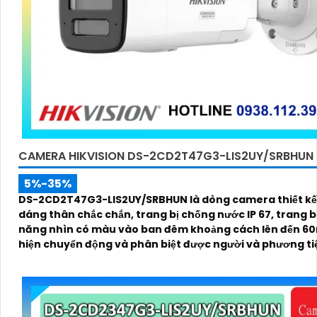
CAMERA HIKVISION DS-2CD2T47G3-LIS2UY/SRBHUN
5%-35%
DS-2CD2T47G3-LIS2UY/SRBHUN là dòng camera thiết kế
dáng thân chắc chắn, trang bị chống nước IP 67, trang bị khả
năng nhìn có màu vào ban đêm khoảng cách lên đến 60
hiện chuyển động và phân biệt được người và phương ti
kính 4