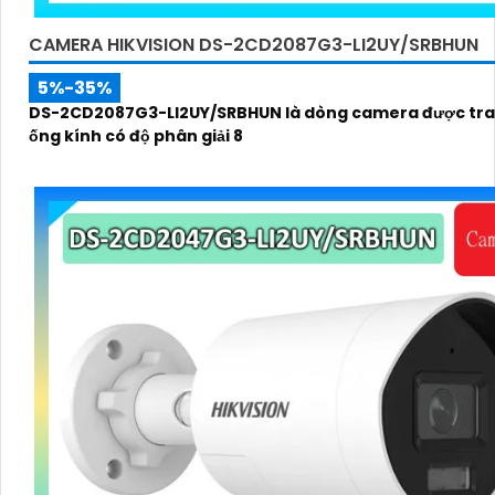
CAMERA HIKVISION DS-2CD2087G3-LI2UY/SRBHUN
5%-35%
DS-2CD2087G3-LI2UY/SRBHUN là dòng camera được tra
ống kính có độ phân giải 8