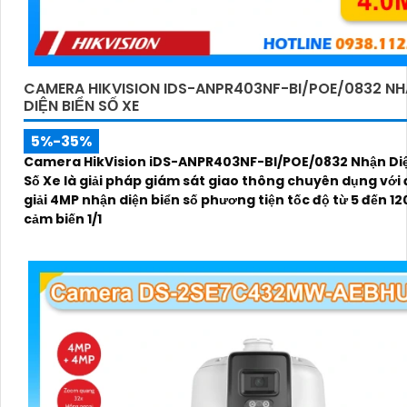
CAMERA HIKVISION IDS-ANPR403NF-BI/POE/0832 N
DIỆN BIỂN SỐ XE
5%-35%
Camera HikVision iDS-ANPR403NF-BI/POE/0832 Nhận Diệ
Số Xe là giải pháp giám sát giao thông chuyên dụng với
giải 4MP nhận diện biển số phương tiện tốc độ từ 5 đến 1
cảm biến 1/1