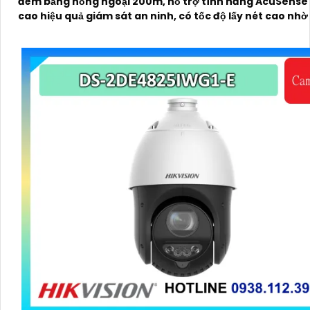
đêm bằng hồng ngoại 200m, hỗ trợ tính năng AcuSense
cao hiệu quả giám sát an ninh, có tốc độ lấy nét cao nh
nghệ Self-learning