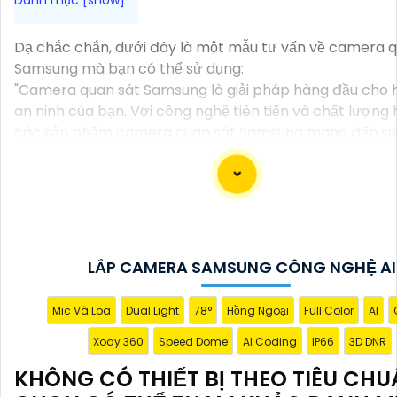
Dạ chắc chắn, dưới đây là một mẫu tư vấn về camera q
Samsung mà bạn có thể sử dụng:
"Camera quan sát Samsung là giải pháp hàng đầu cho 
an ninh của bạn. Với công nghệ tiên tiến và chất lượng
các sản phẩm camera quan sát Samsung mang đến sự
và tin tưởng cho người dùng. Với việc phù hợp với xu h
đại, việc lựa chọn camera quan sát Samsung là sự đầu 
minh cho hệ thống an ninh của bạn."
Hy vọng bạn sẽ thấy hài lòng với mẫu tư vấn trên! Nếu 
thêm thông tin hoặc bất kỳ điều gì khác, đừng ngần ngại
câu hỏi.
LẮP CAMERA SAMSUNG CÔNG NGHỆ AI
Mic Và Loa
Dual Light
78°
Hồng Ngoại
Full Color
AI
Xoay 360
Speed Dome
AI Coding
IP66
3D DNR
KHÔNG CÓ THIẾT BỊ THEO TIÊU CH