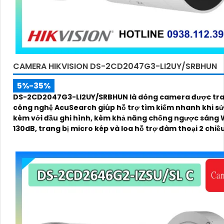
CAMERA HIKVISION DS-2CD2047G3-LI2UY/SRBHUN
5%-35%
DS-2CD2047G3-LI2UY/SRBHUN là dòng camera được tra
công nghệ AcuSearch giúp hỗ trợ tìm kiếm nhanh khi s
kèm với đầu ghi hình, kèm khả năng chống ngược sáng
130dB, trang bị micro kép và loa hỗ trợ đàm thoại 2 chiề
kính 4