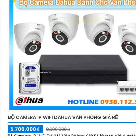
BỘ CAMERA IP WIFI DAHUA VĂN PHÒNG GIÁ RẺ
5,700,000 ₫
8,300,000 ₫
Bộ Camera IP WIFI DAHUA Văn Phòng Giá Rẻ là trọn gói 4 mắ