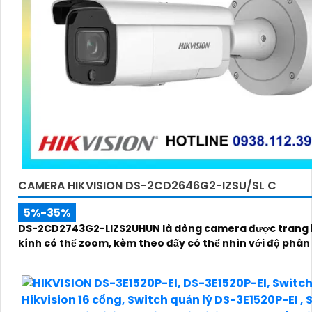
CAMERA HIKVISION DS-2CD2646G2-IZSU/SL C
5%-35%
DS-2CD2743G2-LIZS2UHUN là dòng camera được trang 
kính có thể zoom, kèm theo đấy có thể nhìn với độ phân 