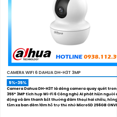
CAMERA WIFI 6 DAHUA DH-H3T 3MP
5%-35%
Camera Dahua DH-H3T là dòng camera quay quét tron
355° 3MP tích hợp Wi-Fi 6 Công nghệ AI phát hiện người
động và âm thanh bất thường đàm thoại hai chiều, hồng
tầm xa ban đêm 10m hỗ trợ thẻ nhớ MicroSD 256GB ONVI
điều khiển từ xa qua ứng dụng DMSS