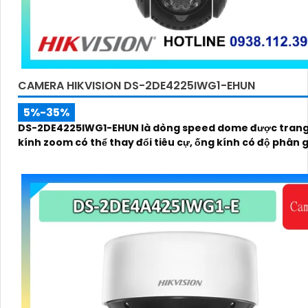
CAMERA HIKVISION DS-2DE4225IWG1-EHUN
5%-35%
DS-2DE4225IWG1-EHUN là dòng speed dome được trang
kính zoom có thể thay đổi tiêu cự, ống kính có độ phân gi