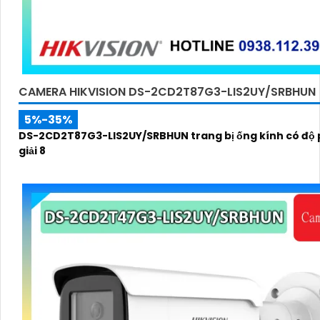
CAMERA HIKVISION DS-2CD2T87G3-LIS2UY/SRBHUN
5%-35%
DS-2CD2T87G3-LIS2UY/SRBHUN trang bị ống kính có độ
giải 8