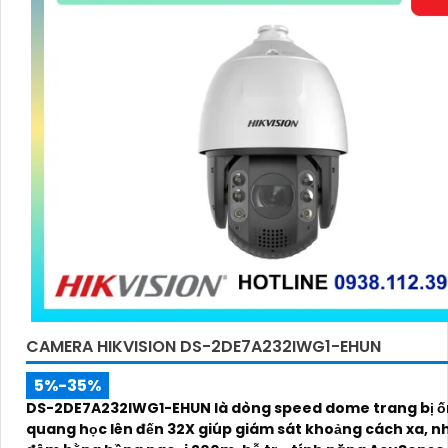
CAMERA HIKVISION DS-2DE7A232IWG1-EHUN
5%-35%
DS-2DE7A232IWG1-EHUN là dòng speed dome trang bị ố
quang học lên đến 32X giúp giám sát khoảng cách xa, n