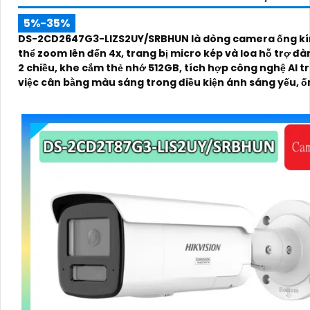
5%-35%
DS-2CD2647G3-LIZS2UY/SRBHUN là dòng camera ống kí
thể zoom lên đến 4x, trang bị micro kép và loa hỗ trợ đà
2 chiều, khe cắm thẻ nhớ 512GB, tích hợp công nghệ AI t
việc cân bằng màu sáng trong điều kiện ánh sáng yếu, ố
có độ phân giải 4