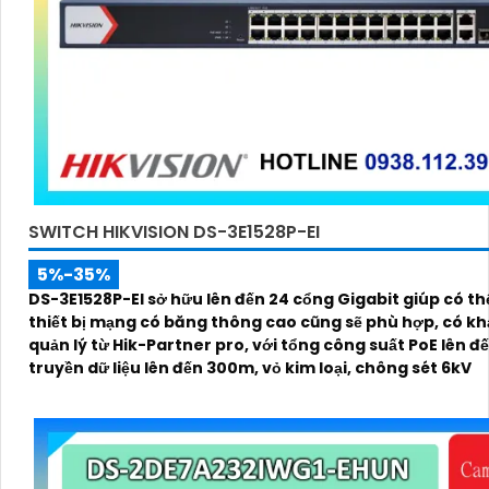
SWITCH HIKVISION DS-3E1528P-EI
5%-35%
DS-3E1528P-EI sở hữu lên đến 24 cổng Gigabit giúp có th
thiết bị mạng có băng thông cao cũng sẽ phù hợp, có k
quản lý từ Hik-Partner pro, với tổng công suất PoE lên đ
truyền dữ liệu lên đến 300m, vỏ kim loại, chông sét 6kV