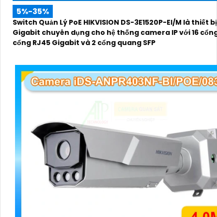
5%-35%
Switch Quản Lý PoE HIKVISION DS-3E1520P-EI/M là thiết b
Gigabit chuyên dụng cho hệ thống camera IP với 16 cổng
cổng RJ45 Gigabit và 2 cổng quang SFP