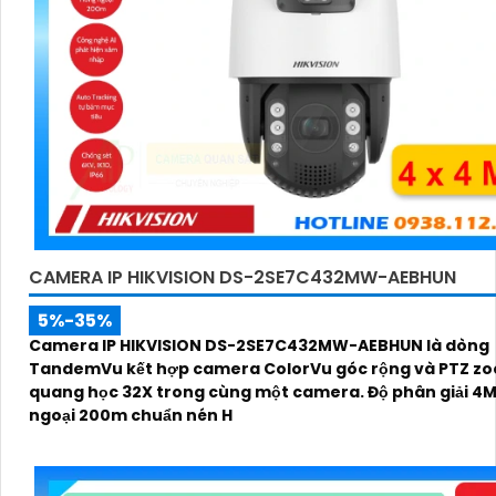
CAMERA IP HIKVISION DS-2SE7C432MW-AEBHUN
5%-35%
Camera IP HIKVISION DS-2SE7C432MW-AEBHUN là dòng
TandemVu kết hợp camera ColorVu góc rộng và PTZ z
quang học 32X trong cùng một camera. Độ phân giải 4
ngoại 200m chuẩn nén H