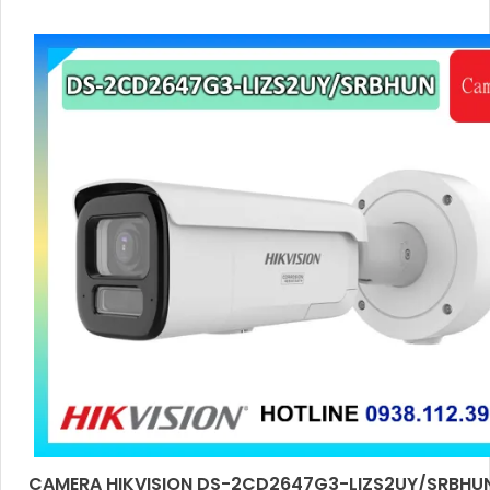
CAMERA HIKVISION DS-2CD2647G3-LIZS2UY/SRBHU