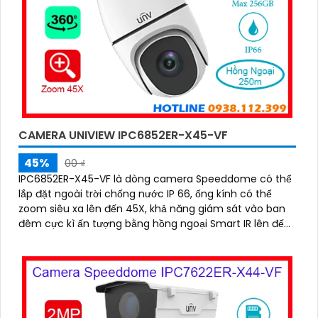
CAMERA UNIVIEW IPC6852ER-X45-VF
45%
00 ₫
IPC6852ER-X45-VF là dòng camera Speeddome có thể
lắp đặt ngoài trời chống nước IP 66, ống kính có thể
zoom siêu xa lên đến 45X, khả năng giám sát vào ban
đêm cực kì ấn tượng bằng hồng ngoại Smart IR lên đến
250m, chống ngược sáng WDR 120db