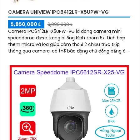
CAMERA UNIVIEW IPC6412LR-X5UPW-VG
5,850,000 ₫
9,000,000 ₫
Camera IPC6412LR-X5UPW-VG là dòng camera mini
speeddome được trang bị ống kính zoom 5x, tích hợp
thêm micro và loa giúp đàm thoại 2 chiều trực tiếp
thông qua camera, có thể báo động chủ động bằng âm
thanh, nhìn ban đêm bằng hồng ngoại khoảng cách
30m