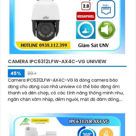
CAMERA IPC6312LFW-AX4C-VG UNIVIEW
45%
00 ₫
Camera IPC6312LFW-AX4C-VG là dòng camera báo
động chủ động của nhà uniview có thể báo động âm
thanh và đèn chớp, có các tính năng thông minh như,
ngăn chặn xâm nhập, đếm người, mật độ đám đông,
chụp khuôn mặt, ống kính có thể zoom quang học lên
đến 4x