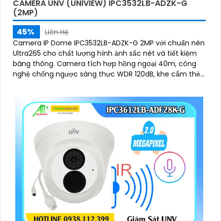
CAMERA UNV (UNIVIEW) IPC3532LB-ADZK-G
(2MP)
45%
Liên Hệ
Camera IP Dome IPC3532LB-ADZK-G 2MP với chuẩn nén
Ultra265 cho chất lượng hình ảnh sắc nét và tiết kiệm
băng thông. Camera tích hợp hồng ngoại 40m, công
nghệ chống ngược sáng thực WDR 120dB, khe cắm thẻ
nhớ lên tới 128GB, chuẩn chống nước, bụi IP67 và chống
va đập IK10