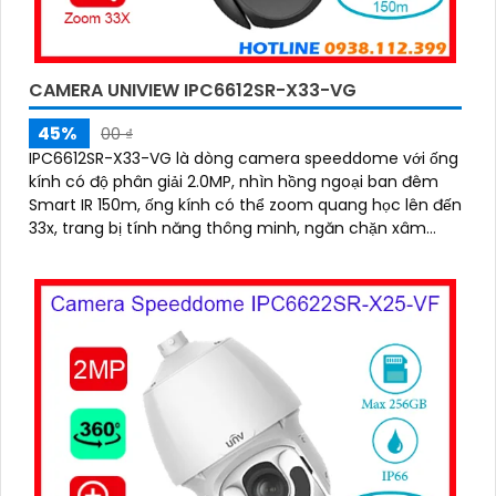
CAMERA UNIVIEW IPC6612SR-X33-VG
45%
00 ₫
IPC6612SR-X33-VG là dòng camera speeddome với ống
kính có độ phân giải 2.0MP, nhìn hồng ngoại ban đêm
Smart IR 150m, ống kính có thể zoom quang học lên đến
33x, trang bị tính năng thông minh, ngăn chặn xâm
nhập thông minh, đếm người, chụp khuôn mặt, tính
năng auto tracking