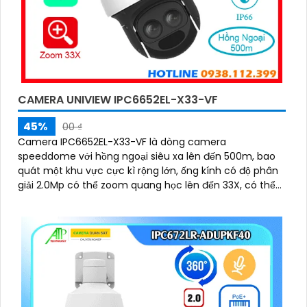
CAMERA UNIVIEW IPC6652EL-X33-VF
45%
00 ₫
Camera IPC6652EL-X33-VF là dòng camera
speeddome với hồng ngoại siêu xa lên đến 500m, bao
quát một khu vực cực kì rộng lớn, ống kính có độ phân
giải 2.0Mp có thể zoom quang học lên đến 33X, có thể
hoạt động độc lập nhờ khe cắm thẻ nhớ lên đến 256Gb