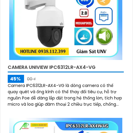
CAMERA UNIVIEW IPC6312LR-AX4-VG
45%
00 ₫
Camera IPC6312LR-AX4-VG là dòng camera có thể
quay quét và ống kính có thể thay đổi tiêu cự, hỗ trợ
nguồn Poe dễ dàng lắp đặt trong hệ thống lớn, tích hợp
micro và loa giúp đàm thoại 2 chiều trực tiếp, chống
ngược sáng WDR 120db, có thể hoạt động độc lập nhờ
ke cắm thẻ nhớ 256GB