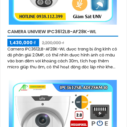
CAMERA UNIVIEW IPC3612LB-AF28K-WL
1,430,000 ₫
2,200,000 ₫
Camera IPC3612LB-AF28K-WL được trang bị ống kính có
độ phân giải 2.0MP, có thể nhìn được hình ảnh có màu
vào ban đêm với khoảng cách 30m, tích hợp thêm
micro giúp thu âm, có thể hoạt động độc lập nhờ khe
cắm thẻ nhớ 128 GB, chuẩn nén Ultra265/H