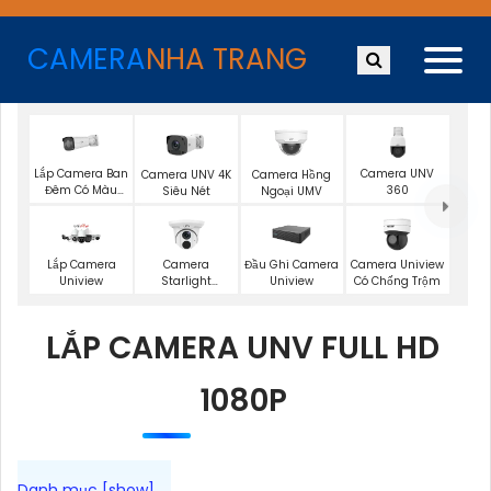
CAMERA
NHA TRANG
Lắp Camera Ban
Camera UNV
Camera UNV 4K
Camera Hồng
Đêm Có Màu
360
Siêu Nét
Ngoại UMV
UNV
Lắp Camera
Camera
Đầu Ghi Camera
Camera Uniview
Uniview
Starlight
Uniview
Có Chống Trộm
Uniview
LẮP CAMERA UNV FULL HD
1080P