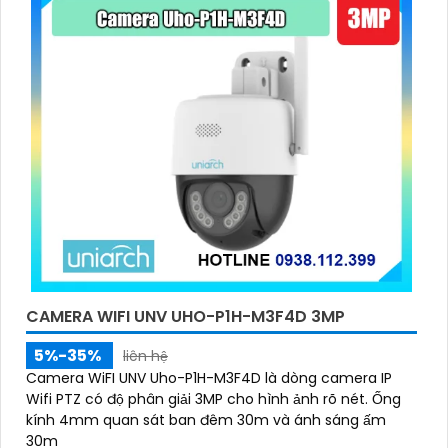
CAMERA WIFI UNV UHO-P1H-M3F4D 3MP
5%-35%
liên hệ
Camera WiFI UNV Uho-P1H-M3F4D là dòng camera IP
Wifi PTZ có độ phân giải 3MP cho hình ảnh rõ nét. Ống
kính 4mm quan sát ban đêm 30m và ánh sáng ấm
30m