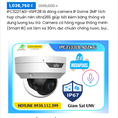
1,036,750 ₫
1,595,000 ₫
IPC322TAI3-VSPF28 là dòng camera IP Dome 2MP tích
hợp chuẩn nén Ultra265 giúp tiết kiệm băng thông và
dung lượng lưu trữ. Camera có hồng ngoại thông minh
(Smart IR) với tầm xa 30m, đạt chuẩn chống nước, bụi
IP67 và chống va đập IK10, đảm bảo hoạt động bền bỉ
trong mọi điều kiện, hỗ trợ PoE giúp lắp đặt dễ dàng và
tiết kiệm chi phí