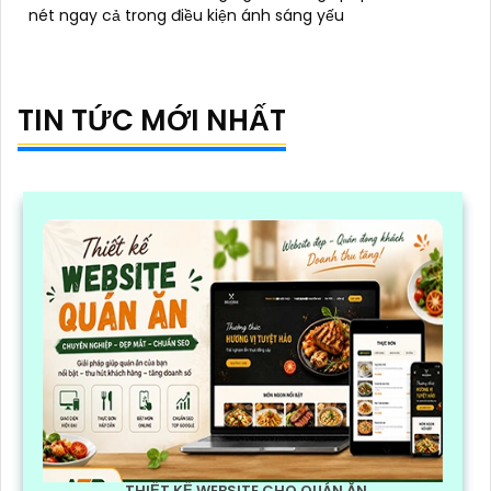
nét ngay cả trong điều kiện ánh sáng yếu
TIN TỨC MỚI NHẤT
THIẾT KẾ WEBSITE CHO QUÁN ĂN