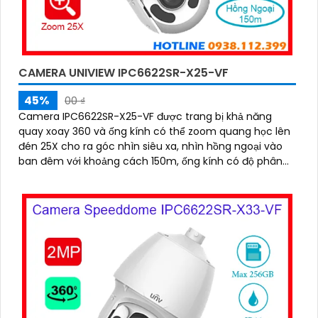
CAMERA UNIVIEW IPC6622SR-X25-VF
45%
00 ₫
Camera IPC6622SR-X25-VF được trang bị khả năng
quay xoay 360 và ống kính có thể zoom quang học lên
đén 25X cho ra góc nhìn siêu xa, nhìn hồng ngoại vào
ban đêm với khoảng cách 150m, ống kính có độ phân
giải 2.0MP, chống ngược sáng WDR 120db