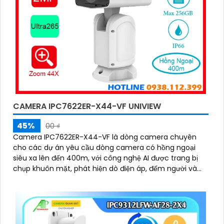
CAMERA IPC7622ER-X44-VF UNIVIEW
45%
00 ₫
Camera IPC7622ER-X44-VF là dòng camera chuyên
cho các dự án yêu cầu dòng camera có hồng ngoại
siêu xa lên đến 400m, với công nghệ AI được trang bị
chụp khuôn mặt, phát hiện dò điện áp, đếm người và
ngăn chặn xâm nhập thông minh, chống bụi IP 66