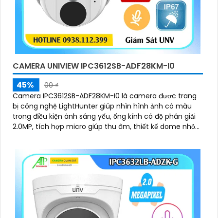
CAMERA UNIVIEW IPC3612SB-ADF28KM-I0
45%
00 ₫
Camera IPC3612SB-ADF28KM-I0 là camera được trang
bị công nghệ LightHunter giúp nhìn hình ảnh có màu
trong điều kiện ánh sáng yếu, ống kính có độ phân giải
2.0MP, tích hợp micro giúp thu âm, thiết kế dome nhỏ
gọn, chống ngược sáng WDR 120db, chuẩn nén Ultra265