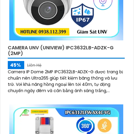
CAMERA UNV (UNIVIEW) IPC3632LB-ADZK-G
(2MP)
45%
Liên Hệ
Camera IP Dome 2MP IPC3632LB-ADZK-G được trang bị
chuẩn nén Ultra265 giúp tiết kiệm băng thông và lưu
trữ. Với khả năng hồng ngoại lên tới 40m, tự động
chuyển ngày đêm và cân bằng ánh sáng trắng,
camera cho chất lượng hình ảnh sắc nét dù trong điều
kiện ánh sáng yếu