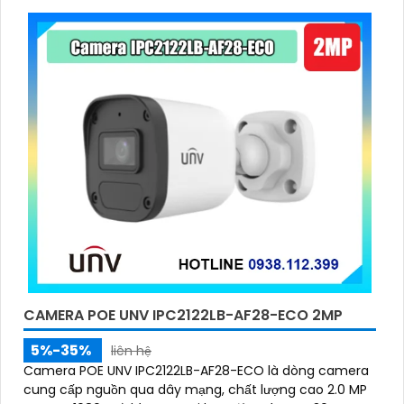
sản phẩm này tại các cửa hàng điện tử hoặc trên
các trang mạng chuyên về thiết bị an ninh.
'
CAMERA POE UNV IPC2122LB-AF28-ECO 2MP
5%-35%
liên hệ
Camera POE UNV IPC2122LB-AF28-ECO là dòng camera
cung cấp nguồn qua dây mạng, chất lượng cao 2.0 MP