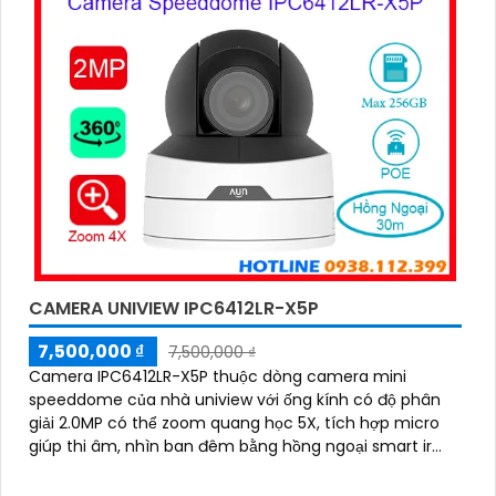
CAMERA UNIVIEW IPC6412LR-X5P
7,500,000 ₫
7,500,000 ₫
Camera IPC6412LR-X5P thuộc dòng camera mini
speeddome của nhà uniview với ống kính có độ phân
giải 2.0MP có thể zoom quang học 5X, tích hợp micro
giúp thi âm, nhìn ban đêm bằng hồng ngoại smart ir
30m, có thể hoạt động độc lập nhờ khe cắm thẻ nhớ
256GB