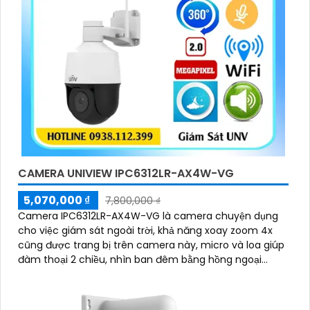
CAMERA UNIVIEW IPC6312LR-AX4W-VG
5,070,000 ₫
7,800,000 ₫
Camera IPC6312LR-AX4W-VG là camera chuyện dụng
cho việc giám sát ngoài trời, khả năng xoay zoom 4x
cũng được trang bị trên camera này, micro và loa giúp
đàm thoại 2 chiều, nhìn ban đêm bằng hồng ngoại
Smart IR với khoảng cách lên đến 50m, chuẩn nén
Ultra265/H.265/H