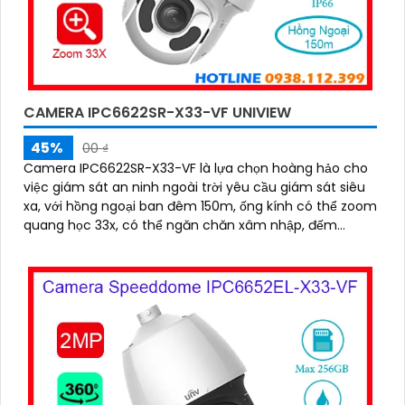
CAMERA IPC6622SR-X33-VF UNIVIEW
45%
00 ₫
Camera IPC6622SR-X33-VF là lựa chọn hoàng hảo cho
việc giám sát an ninh ngoài trời yêu cầu giám sát siêu
xa, với hồng ngoại ban đêm 150m, ống kính có thể zoom
quang học 33x, có thể ngăn chăn xâm nhập, đếm
người, chụp khuôn mặt, chuẩn nén hình ảnh
Ultra265/H.265/H