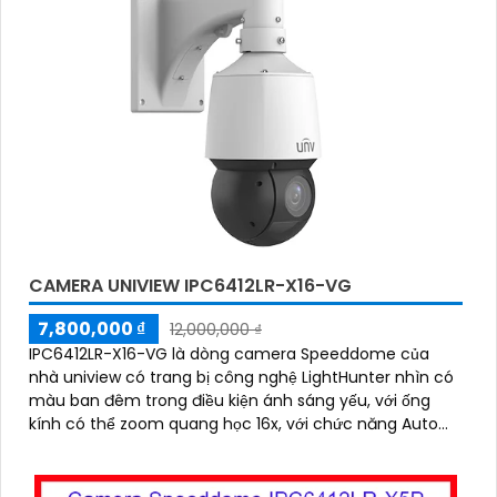
CAMERA UNIVIEW IPC6412LR-X16-VG
7,800,000 ₫
12,000,000 ₫
IPC6412LR-X16-VG là dòng camera Speeddome của
nhà uniview có trang bị công nghệ LightHunter nhìn có
màu ban đêm trong điều kiện ánh sáng yếu, với ống
kính có thể zoom quang học 16x, với chức năng Auto
tracking giúp theo dõi người, có thể hoạt động độc lập
nhờ khe cắm thẻ nhớ 256GB