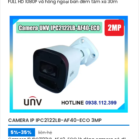
FULL HD 1080P và hồng ngoại ban đêm tầm xa 30m
CAMERA IP IPC2122LB-AF40-ECO 3MP
5%-35%
liên hệ