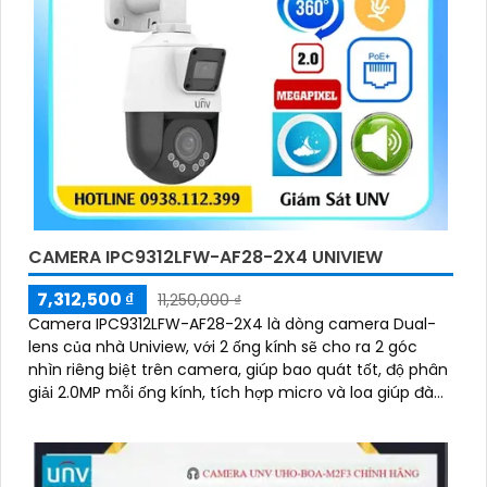
CAMERA IPC9312LFW-AF28-2X4 UNIVIEW
7,312,500 ₫
11,250,000 ₫
Camera IPC9312LFW-AF28-2X4 là dòng camera Dual-
lens của nhà Uniview, với 2 ống kính sẽ cho ra 2 góc
nhìn riêng biệt trên camera, giúp bao quát tốt, độ phân
giải 2.0MP mỗi ống kính, tích hợp micro và loa giúp đàm
thoại 2 chiều, hỗ trợ công nghệ nguồn PoE, trang bị đèn
Led