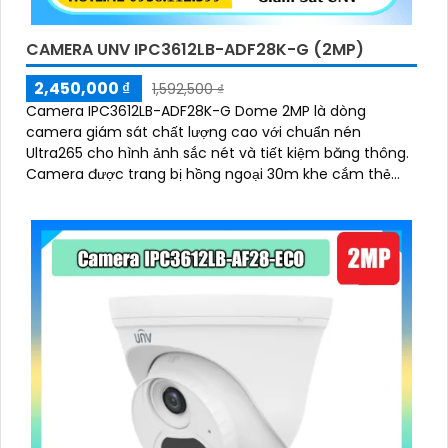
CAMERA UNV IPC3612LB-ADF28K-G (2MP)
2,450,000 ₫
1,592,500 ₫
Camera IPC3612LB-ADF28K-G Dome 2MP là dòng
camera giám sát chất lượng cao với chuẩn nén
Ultra265 cho hình ảnh sắc nét và tiết kiệm băng thông.
Camera được trang bị hồng ngoại 30m khe cắm thẻ
nhớ hỗ trợ tối đa 128GB, tích hợp micro, hỗ trợ POE và
đạt chuẩn chống nước, chống bụi IP67, phù hợp cho
mọi điều kiện lắp đặt