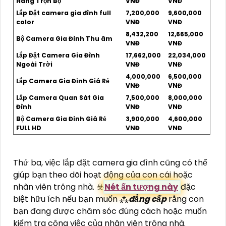
Hãng Trọn Bộ
VNĐ
VNĐ
Lắp Đặt camera gia đình full
7,200,000
9,600,000
color
VNĐ
VNĐ
8,432,200
12,665,000
Bộ Camera Gia Đình Thu âm
VNĐ
VNĐ
Lắp Đặt Camera Gia Đình
17,662,000
22,034,000
Ngoài Trời
VNĐ
VNĐ
4,000,000
6,500,000
Lắp Camera Gia Đình Giá Rẻ
VNĐ
VNĐ
Lắp Camera Quan Sát Gia
7,500,000
8,000,000
Đình
VNĐ
VNĐ
Bộ Camera Gia Đình Giá Rẻ
3,900,000
4,600,000
FULL HD
VNĐ
VNĐ
Thứ ba, việc lắp đặt camera gia đình cũng có thể
giúp bạn theo dõi hoạt động của con cái hoặc
nhân viên trông nhà. ☣️
Nét ấn tượng này
đặc
biệt hữu ích nếu bạn muốn ⁂
đẳng cấp
rằng con
bạn đang được chăm sóc đúng cách hoặc muốn
kiểm tra công việc của nhân viên trông nhà.