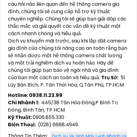
câu hỏi nào liên quan đến hệ thống camera gia
đình, chúng tôi sẽ cung cấp hỗ trợ kỹ thuật
chuyên nghiệp. Chúng tôi sẽ giúp bạn giải đáp các
thắc mắc và giải quyết các vấn đề kỹ thuật một
cách nhanh chóng và hiệu quả.
Dịch vụ khuyến mãi trước, sau khi lắp đặt camera
gia đình của chúng tôi nâng cao an toàn rằng bạn
sẽ nhận được một hệ thống camera chất lượng
và một trải nghiệm dịch vụ hoàn hảo. Hãy để
chúng tôi giúp bạn bảo vệ ngôi nhà và gia đình
của bạn một cách an toàn và hiệu quả.
Trụ Sở:
51
Lũy Bán Bích, P. Tân Thới Hòa, Q.Tân Phú, TP.HCM
Hotline: 0938.11.23.99
Chi Nhánh 1:
445/38 Tân Hòa Đông,P Bình Trị
Đông, Bình Tân, TP HCM
Kỹ Thuật:
0906.855.330
Điện Thoại:
(028) 6688.4949
Thông Tin Thêm:
Dịch Vụ Vệ Sinh Máy Lạnh Nhanh Uy