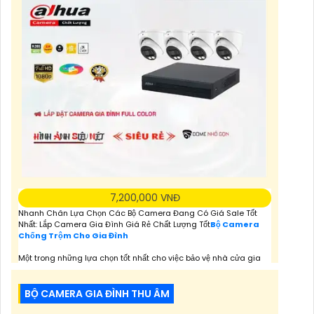
7,200,000 VNĐ
Nhanh Chân Lựa Chọn Các Bộ Camera Đang Có Giá Sale Tốt
Nhất: Lắp Camera Gia Đình Giá Rẻ Chất Lượng Tốt
Bộ Camera
Chống Trộm Cho Gia Đình
Một trong những lựa chọn tốt nhất cho việc bảo vệ nhà cửa gia
đình chính là Thiết kế trọn bộ Lắp Đặt camera gia đình full color
Dahua. Với thiết kế mẫu mã phong phú và đa dạng, sản phẩm
này không chỉ đảm bảo an ninh mà còn tạo điểm nhấn cho ngôi
BỘ CAMERA GIA ĐÌNH THU ÂM
nhà của bạn.
Với chất lượng hình ảnh sáng