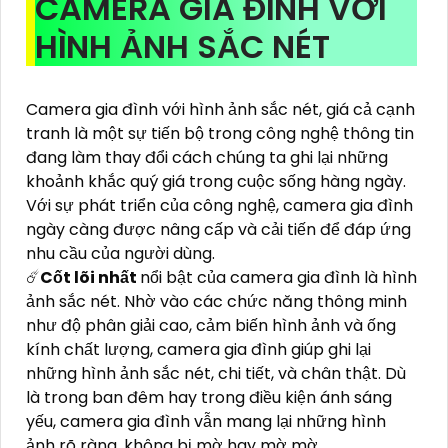
CAMERA GIA ĐÌNH VỚI
HÌNH ẢNH SẮC NÉT
Camera gia đình với hình ảnh sắc nét, giá cả cạnh
tranh là một sự tiến bộ trong công nghệ thông tin
đang làm thay đổi cách chúng ta ghi lại những
khoảnh khắc quý giá trong cuộc sống hàng ngày.
Với sự phát triển của công nghệ, camera gia đình
ngày càng được nâng cấp và cải tiến để đáp ứng
nhu cầu của người dùng.
☄️
Cốt lõi nhất
nổi bật của camera gia đình là hình
ảnh sắc nét. Nhờ vào các chức năng thông minh
như độ phân giải cao, cảm biến hình ảnh và ống
kính chất lượng, camera gia đình giúp ghi lại
những hình ảnh sắc nét, chi tiết, và chân thật. Dù
là trong ban đêm hay trong điều kiện ánh sáng
yếu, camera gia đình vẫn mang lại những hình
ảnh rõ ràng, không bị mờ hay mờ mờ.