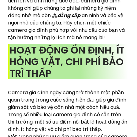
tiện ích và tính năng độc đáo, camera gia đình
không chỉ giúp chúng ta ghi lại những kỷ niệm
đáng nhớ mà còn ⁂
đẳng cấp
an ninh và bảo vệ
ngôi nhà của chúng ta. Hãy chọn một chiếc
camera gia đình phù hợp với nhu cầu của bạn và
tận hưởng những lợi ích mà nó mang lại!
HOẠT ĐỘNG ỔN ĐỊNH, ÍT
HỎNG VẶT, CHI PHÍ BẢO
TRÌ THẤP
Camera gia đình ngày càng trở thành một phần
quan trọng trong cuộc sống hiện đại, giúp gia đình
giám sát và bảo vệ căn nhà một cách hiệu quả.
Trong số nhiều loại camera gia đình có sẵn trên
thị trường, một số ưu điểm nổi bật là hoạt động ổn
định, ít hỏng vặt và chi phí bảo trì thấp.
Một trong những ưu điểm quan trọng của camera