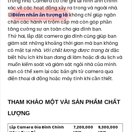
trong nhà. Camera có thể ghi lại hình ảnh chính
xác về các hoạt động xảy ra trong và ngoài nhà.
🔳
Điểm nhấn ấn tượng là
không chỉ giúp ngăn
chặn các hành vi trộm cắp mà còn góp phần
tăng cường sự an toàn cho gia đình bạn.
Thứ hai, lắp đặt camera gia đình cũng giúp bạn
giám sát những khoảng thời gian mà bạn không
có mặt tại nhà.
Với chất lượng được trang bị
đặc
biệt hữu ích khi bạn đang đi làm hoặc đi du lịch và
muốn kiểm soát và giám sát ngôi nhà của mình.
Bạn có thể xem lại các bản ghi từ camera qua
điện thoại di động hoặc máy tính khi cần thiết.
THAM KHẢO MỘT VÀI SẢN PHẨM CHẤT
LƯỢNG
Lắp Camera Gia Đình Chính
7,200,000
9,300,000