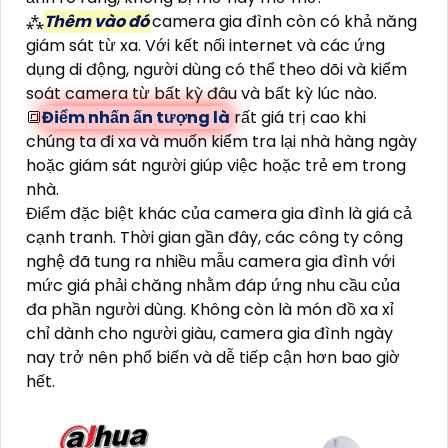
⁂
Thêm vào đó
camera gia đình còn có khả năng
giám sát từ xa. Với kết nối internet và các ứng
dụng di động, người dùng có thể theo dõi và kiểm
soát camera từ bất kỳ đâu và bất kỳ lúc nào.
🔳
Điểm nhấn ấn tượng là
rất giá trị cao khi
chúng ta đi xa và muốn kiểm tra lại nhà hàng ngày
hoặc giám sát người giúp việc hoặc trẻ em trong
nhà.
Điểm đặc biệt khác của camera gia đình là giá cả
cạnh tranh. Thời gian gần đây, các công ty công
nghệ đã tung ra nhiều mẫu camera gia đình với
mức giá phải chăng nhằm đáp ứng nhu cầu của
đa phần người dùng. Không còn là món đồ xa xỉ
chỉ dành cho người giàu, camera gia đình ngày
nay trở nên phổ biến và dễ tiếp cận hơn bao giờ
hết.