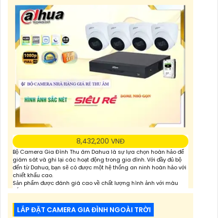
8,432,200 VNĐ
Bộ Camera Gia Đình Thu âm Dahua là sự lựa chọn hoàn hảo để
giám sát và ghi lại các hoạt động trong gia đình. Với đầy đủ bộ
đến từ Dahua, bạn sẽ có được một hệ thống an ninh hoàn hảo với
chiết khấu cao.
Sản phẩm được đánh giá cao về chất lượng hình ảnh với màu
sắc trung thực. Bạn sẽ không
LẮP ĐẶT CAMERA GIA ĐÌNH NGOÀI TRỜI