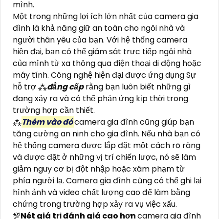
mình.
Một trong những lợi ích lớn nhất của camera gia
đình là khả năng giữ an toàn cho ngôi nhà và
người thân yêu của bạn. Với hệ thống camera
hiện đại, bạn có thể giám sát trực tiếp ngôi nhà
của mình từ xa thông qua điện thoại di động hoặc
máy tính. Công nghệ hiện đại được ứng dụng Sự
hỗ trợ ⁂
đẳng cấp
rằng bạn luôn biết những gì
đang xảy ra và có thể phản ứng kịp thời trong
trường hợp cần thiết.
⁂
Thêm vào đó
camera gia đình cũng giúp bạn
tăng cường an ninh cho gia đình. Nếu nhà bạn có
hệ thống camera được lắp đặt một cách rõ ràng
và được đặt ở những vị trí chiến lược, nó sẽ làm
giảm nguy cơ bị đột nhập hoặc xâm phạm từ
phía người lạ. Camera gia đình cũng có thể ghi lại
hình ảnh và video chất lượng cao để làm bằng
chứng trong trường hợp xảy ra vụ việc xấu.
💯
Nét giá trị đánh giá cao hơn
camera gia đình