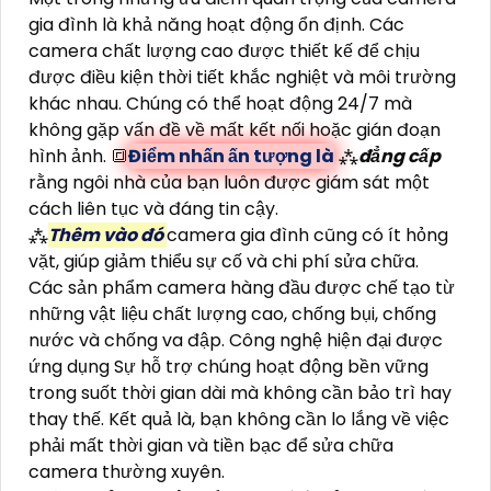
gia đình là khả năng hoạt động ổn định. Các
camera chất lượng cao được thiết kế để chịu
được điều kiện thời tiết khắc nghiệt và môi trường
khác nhau. Chúng có thể hoạt động 24/7 mà
không gặp vấn đề về mất kết nối hoặc gián đoạn
hình ảnh. 🔳
Điểm nhấn ấn tượng là
⁂
đẳng cấp
rằng ngôi nhà của bạn luôn được giám sát một
cách liên tục và đáng tin cậy.
⁂
Thêm vào đó
camera gia đình cũng có ít hỏng
vặt, giúp giảm thiểu sự cố và chi phí sửa chữa.
Các sản phẩm camera hàng đầu được chế tạo từ
những vật liệu chất lượng cao, chống bụi, chống
nước và chống va đập. Công nghệ hiện đại được
ứng dụng Sự hỗ trợ chúng hoạt động bền vững
trong suốt thời gian dài mà không cần bảo trì hay
thay thế. Kết quả là, bạn không cần lo lắng về việc
phải mất thời gian và tiền bạc để sửa chữa
camera thường xuyên.