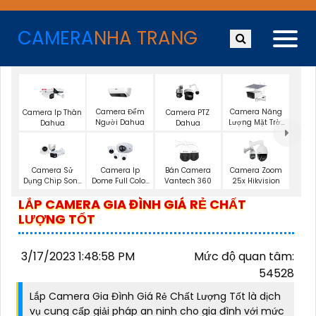
CAMERA
NHA TRANG
Camera Đếm
Camera Năng
Camera Ip Thân
Camera PTZ
Người Dahua
Lượng Mặt Trời
Dahua
Dahua
Dahua
Camera Sử
Camera Ip
Bán Camera
Camera Zoom
Dụng Chip Sony
Dome Full Color
Vantech 360
25x Hikvision
Dahua
Dahua
LẮP CAMERA GIA ĐÌNH GIÁ RẺ CHẤT
LƯỢNG TỐT
3/17/2023 1:48:58 PM
Mức độ quan tâm:
54528
Lắp Camera Gia Đình Giá Rẻ Chất Lượng Tốt là dịch
vụ cung cấp giải pháp an ninh cho gia đình với mức