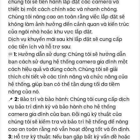
chúng tôi sẽ tiến hành lắp đặt các camera và
thiết bị một cách chính xác và nhanh chóng.
Chúng tôi nâng cao an toàn rằng việc lắp đặt sẽ
không làm ảnh hưởng đến cảnh quan và kiến trúc
của ngôi nhà hoặc khu vực lắp đặt.
Dịch vụ khuyến mãi sau khi lắp đặt sẽ cung cấp
các tiện ích và hỗ trợ sau:
♾
1:
Hướng dẫn sử dụng: Chúng tôi sẽ hướng dẫn
bạn cách sử dụng hệ thống camera gia đình một
cách hiệu quả và đúng cách. Chúng tôi sẽ giải
thích chi tiết về các tính năng và chức năng của
hệ thống, giúp bạn có thể tận dụng tối đa tiềm
năng của nó.
📌
2:
Bảo trì và bảo hành: Chúng tôi cung cấp dịch
vụ bảo trì định kỳ và bảo hành cho hệ thống
camera gia đình của bạn. Đội ngũ kỹ thuật của
chúng tôi sẽ kiểm tra và bảo trì hệ thống để nâng
cao an toàn rằng nó vẫn hoạt động tốt và ổn định.
3:
Hỗ trợ kỹ thuật: Nếu bạn gặp bất kỳ vấn đề hoặc