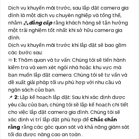
Dịch vụ khuyến mãi trước, sau lắp đặt camera gia
đình là một dịch vụ chuyên nghiệp và tổng thể,
nhằm ⁂
đẳng cấp
rằng khách hàng sẽ tận hưởng
một trải nghiệm tốt nhất khi sở hữu camera gia
đình.
Dịch vụ khuyến mãi trước khi lắp đặt sẽ bao gồm
các bước sau:
♾
1:
Thăm quan và tư vấn: Chúng tôi sẽ tiến hành
kiểm tra và xem xét ngôi nhà hoặc khu vực mà
bạn muốn lắp đặt camera. Chúng tôi sẽ tư vấn và
đề xuất giải pháp tối ưu phù hợp với nhu cầu và
ngân sách của bạn.
📌
2:
Lập kế hoạch lắp đặt: Sau khi xác định được
yêu cầu của bạn, chúng tôi sẽ lập kế hoạch chi tiết
cho việc lắp đặt camera gia đình. Chúng tôi sẽ
xác định vị trí lắp đặt phù hợp để
Chắc chắn
rằng
rằng các góc quan sát và khả năng giám sát
tối đa được nâng cao an toàn .