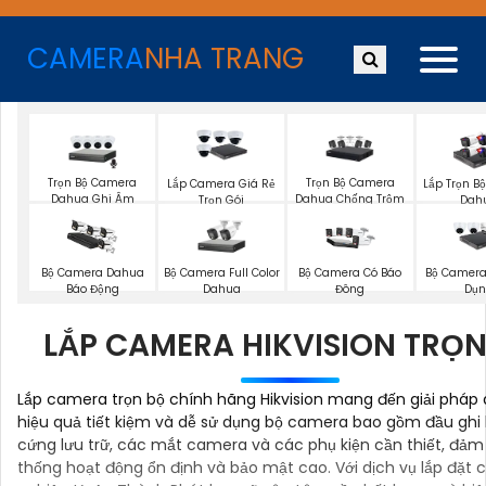
CAMERA
NHA TRANG
Trọn Bộ Camera
Trọn Bộ Camera
Lắp Camera Giá Rẻ
Lắp Trọn B
Dahua Ghi Âm
Dahua Chống Trộm
Trọn Gói
Dah
Bộ Camera Full Color
Bộ Camera Dahua
Bộ Camera Có Báo
Bộ Camera
Dahua
Báo Động
Đông
Dụ
LẮP CAMERA HIKVISION TRỌN
Lắp camera trọn bộ chính hãng Hikvision mang đến giải pháp 
hiệu quả tiết kiệm và dễ sử dụng bộ camera bao gồm đầu ghi 
cứng lưu trữ, các mắt camera và các phụ kiện cần thiết, đảm
thống hoạt động ổn định và bảo mật cao. Với dịch vụ lắp đặt