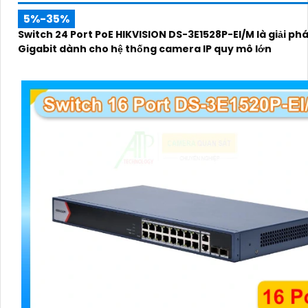
5%-35%
Switch 24 Port PoE HIKVISION DS-3E1528P-EI/M là giải p
Gigabit dành cho hệ thống camera IP quy mô lớn