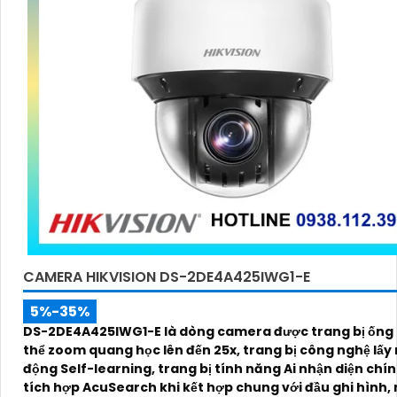
CAMERA HIKVISION DS-2DE4A425IWG1-E
5%-35%
DS-2DE4A425IWG1-E là dòng camera được trang bị ống 
thể zoom quang học lên đến 25x, trang bị công nghệ lấy 
động Self-learning, trang bị tính năng Ai nhận diện chí
tích hợp AcuSearch khi kết hợp chung với đầu ghi hình,