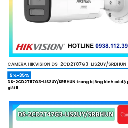
CAMERA HIKVISION DS-2CD2T87G3-LIS2UY/SRBHUN
5%-35%
DS-2CD2T87G3-LIS2UY/SRBHUN trang bị ống kính có độ
giải 8