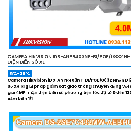
CAMERA HIKVISION IDS-ANPR403NF-BI/POE/0832 N
DIỆN BIỂN SỐ XE
5%-35%
Camera HikVision iDS-ANPR403NF-BI/POE/0832 Nhận Diệ
Số Xe là giải pháp giám sát giao thông chuyên dụng với
giải 4MP nhận diện biển số phương tiện tốc độ từ 5 đến 1
cảm biến 1/1