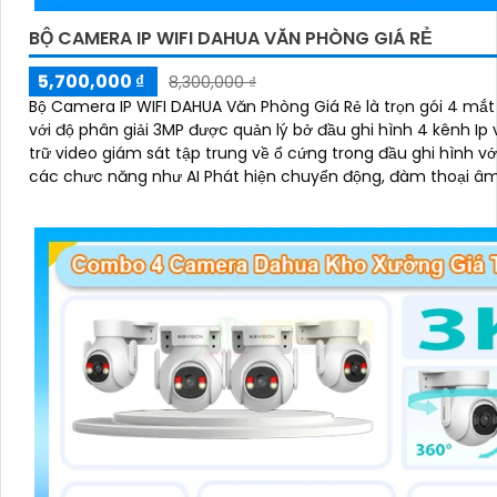
BỘ CAMERA IP WIFI DAHUA VĂN PHÒNG GIÁ RẺ
5,700,000 ₫
8,300,000 ₫
Bộ Camera IP WIFI DAHUA Văn Phòng Giá Rẻ là trọn gói 4 mắ
với độ phân giải 3MP được quản lý bở đầu ghi hình 4 kênh Ip 
trữ video giám sát tập trung về ổ cứng trong đầu ghi hình vớ
các chưc năng như AI Phát hiện chuyển động, đàm thoại â
chiều và giám sát có màu vào ban đêm