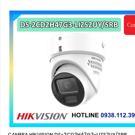
ban đêm bằng hồng ngoại 50m
CAMERA HIKVISION DS-2CD2H47G3-LIZS2UY/SRB