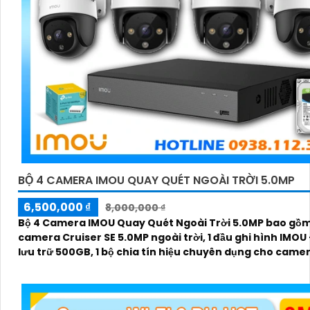
BỘ 4 CAMERA IMOU QUAY QUÉT NGOÀI TRỜI 5.0MP
6,500,000 ₫
8,000,000 ₫
Bộ 4 Camera IMOU Quay Quét Ngoài Trời 5.0MP bao gồm
camera Cruiser SE 5.0MP ngoài trời, 1 đầu ghi hình IMOU
lưu trữ 500GB, 1 bộ chia tín hiệu chuyên dụng cho came