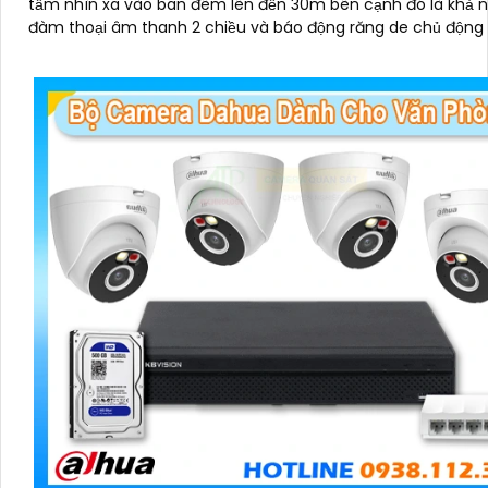
tầm nhìn xa vào ban đêm lên đến 30m bên cạnh đó là khả 
đàm thoại âm thanh 2 chiều và báo động răng de chủ động 
hiện xâm nhập