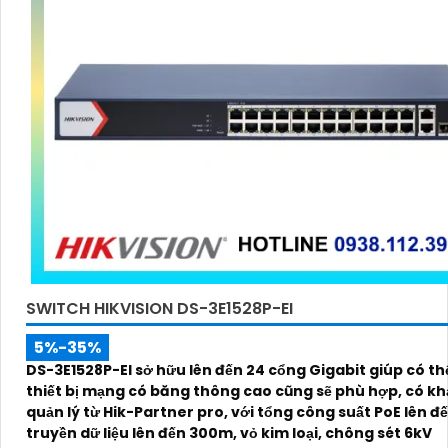
SWITCH HIKVISION DS-3E1528P-EI
5%-35%
DS-3E1528P-EI sở hữu lên đến 24 cổng Gigabit giúp có th
thiết bị mạng có băng thông cao cũng sẽ phù hợp, có k
quản lý từ Hik-Partner pro, với tổng công suất PoE lên đ
truyền dữ liệu lên đến 300m, vỏ kim loại, chông sét 6kV