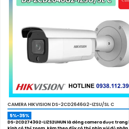
CAMERA HIKVISION DS-2CD2646G2-IZSU/SL C
5%-35%
DS-2CD2743G2-LIZS2UHUN là dòng camera được trang 
kính có thể zoom, kèm theo đấy có thể nhìn với độ phân 