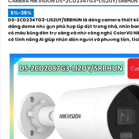
CAMERA HIKVISION DS-2CD2347G3-LIS2UY/SRBHUN
5%-35%
DS-2CD2347G3-LIS2UY/SRBHUN là dòng camera thiết kế 
dáng dome nhỏ gọn phù hợp lắp đặt trong nhà, nhìn b
có màu bằng đèn trợ sáng và nhờ công nghệ ColorVU Hik
có tính năng AI giúp nhận diện người và phương tiện, tí
micro kép