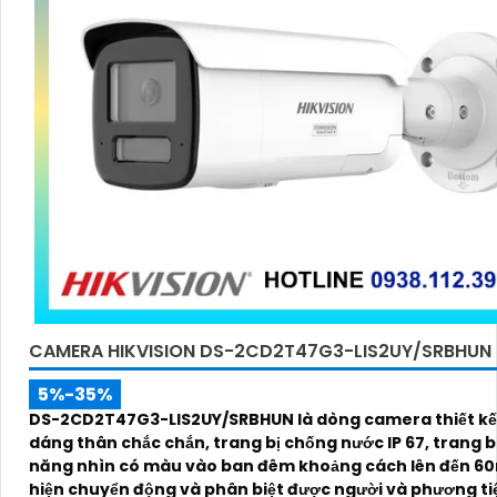
CAMERA HIKVISION DS-2CD2T47G3-LIS2UY/SRBHUN
5%-35%
DS-2CD2T47G3-LIS2UY/SRBHUN là dòng camera thiết kế
dáng thân chắc chắn, trang bị chống nước IP 67, trang bị khả
năng nhìn có màu vào ban đêm khoảng cách lên đến 60
hiện chuyển động và phân biệt được người và phương ti