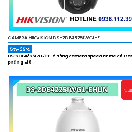
CAMERA HIKVISION DS-2DE4825IWG1-E
5%-35%
DS-2DE4825IWG1-E là dòng camera speed dome có tran
phân giải 8