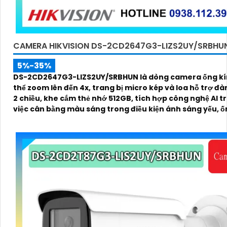
CAMERA HIKVISION DS-2CD2647G3-LIZS2UY/SRBHU
5%-35%
DS-2CD2647G3-LIZS2UY/SRBHUN là dòng camera ống kí
thể zoom lên đến 4x, trang bị micro kép và loa hỗ trợ đà
2 chiều, khe cắm thẻ nhớ 512GB, tích hợp công nghệ AI t
việc cân bằng màu sáng trong điều kiện ánh sáng yếu, ố
có độ phân giải 4