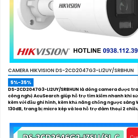
CAMERA HIKVISION DS-2CD2047G3-LI2UY/SRBHUN
5%-35%
DS-2CD2047G3-LI2UY/SRBHUN là dòng camera được tra
công nghệ AcuSearch giúp hỗ trợ tìm kiếm nhanh khi s
kèm với đầu ghi hình, kèm khả năng chống ngược sáng
130dB, trang bị micro kép và loa hỗ trợ đàm thoại 2 chiề
kính 4