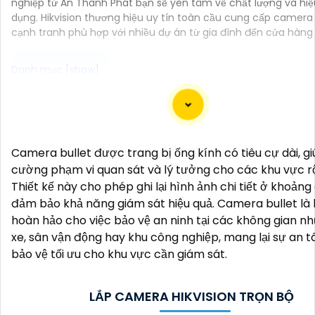
nghiệp từ An Thành Phát bạn sẽ yên tâm về chất lượng và hiệ
dụng. Hikvision thương hiệu uy tín toàn cầu cung cấp camera
cạnh tranh phù hợp với nhiều dự án từ gia đình đến cửa hàng 
Dĩ nhiên, dưới đây là một mẫu văn bản giới thiệu dành 
lắp đặt camera Hikvision giá rẻ và chuyên nghiệp:
Camera bullet được trang bị ống kính có tiêu cự dài, g
Chào quý khách hàng,
cường phạm vi quan sát và lý tưởng cho các khu vực rộ
Chúng tôi xin trân trọng giới thiệu đến quý vị dịch vụ lắp
Thiết kế này cho phép ghi lại hình ảnh chi tiết ở khoảng
camera Hikvision giá rẻ và chuyên nghiệp cho dự án của
đảm bảo khả năng giám sát hiệu quả. Camera bullet là 
Với kinh nghiệm lâu năm trong lĩnh vực lắp đặt camera 
hoàn hảo cho việc bảo vệ an ninh tại các không gian nh
đội ngũ kỹ thuật viên của chúng tôi cam kết sẽ mang đ
xe, sân vận động hay khu công nghiệp, mang lại sự an 
quý vị những giải pháp an ninh hiệu quả, đáng tin cậy và
bảo vệ tối ưu cho khu vực cần giám sát.
chi phí.
Camera của Hikvision được biết đến là một trong nhữ
hiệu hàng đầu thế giới về giải pháp an ninh video. Với cá
LẮP CAMERA HIKVISION TRỌN BỘ
năng và công nghệ tiên tiến, camera Hikvision không c