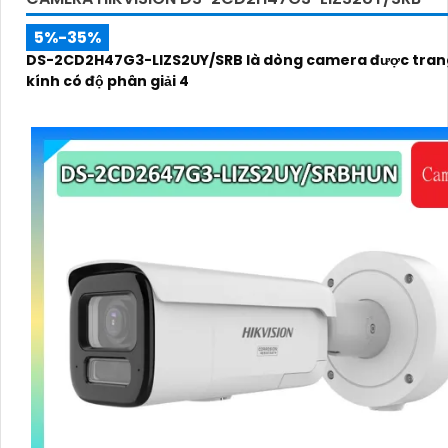
5%-35%
DS-2CD2H47G3-LIZS2UY/SRB là dòng camera được trang
kính có độ phân giải 4