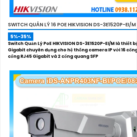
SWITCH QUẢN LÝ 16 POE HIKVISION DS-3E1520P-EI/M
5%-35%
Switch Quản Lý PoE HIKVISION DS-3E1520P-EI/M là thiết b
Gigabit chuyên dụng cho hệ thống camera IP với 16 cổng
cổng RJ45 Gigabit và 2 cổng quang SFP