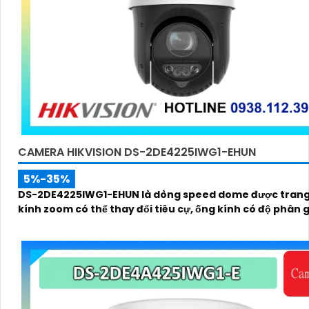
CAMERA HIKVISION DS-2DE4225IWG1-EHUN
5%-35%
DS-2DE4225IWG1-EHUN là dòng speed dome được trang
kính zoom có thể thay đổi tiêu cự, ống kính có độ phân gi