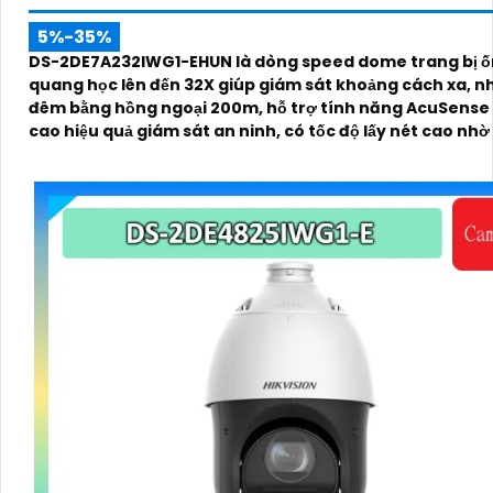
5%-35%
DS-2DE7A232IWG1-EHUN là dòng speed dome trang bị ố
quang học lên đến 32X giúp giám sát khoảng cách xa, n
đêm bằng hồng ngoại 200m, hỗ trợ tính năng AcuSense
cao hiệu quả giám sát an ninh, có tốc độ lấy nét cao nh
nghệ Self-learning