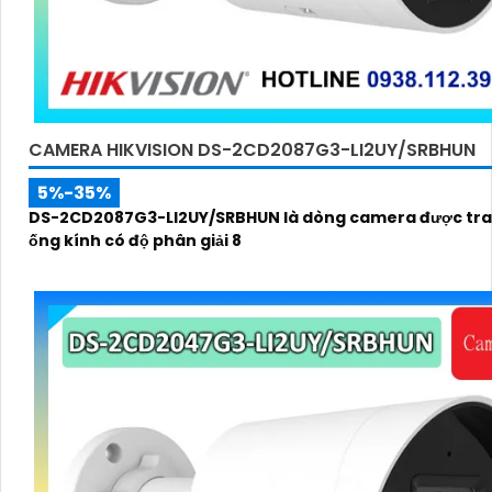
CAMERA HIKVISION DS-2CD2087G3-LI2UY/SRBHUN
5%-35%
DS-2CD2087G3-LI2UY/SRBHUN là dòng camera được tra
ống kính có độ phân giải 8