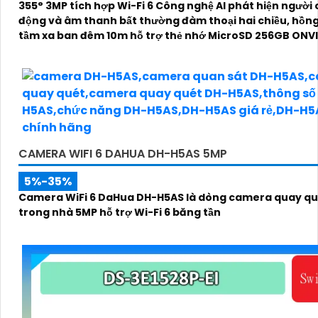
355° 3MP tích hợp Wi-Fi 6 Công nghệ AI phát hiện người
động và âm thanh bất thường đàm thoại hai chiều, hồng
tầm xa ban đêm 10m hỗ trợ thẻ nhớ MicroSD 256GB ONVI
điều khiển từ xa qua ứng dụng DMSS
CAMERA WIFI 6 DAHUA DH-H5AS 5MP
5%-35%
Camera WiFi 6 DaHua DH-H5AS là dòng camera quay qu
trong nhà 5MP hỗ trợ Wi-Fi 6 băng tần