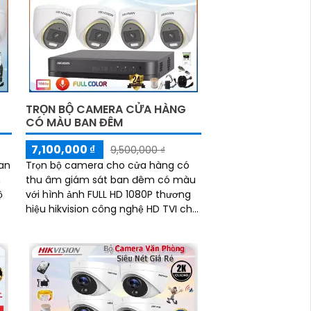
TRỌN BỘ CAMERA CỬA HÀNG
CÓ MÀU BAN ĐÊM
7,100,000 ₫
9,500,000 ₫
an
Trọn bộ camera cho cửa hàng có
n
thu âm giám sát ban đêm có màu
ộ
với hình ảnh FULL HD 1080P thương
hiệu hikvision công nghệ HD TVI cho
hình ảnh sáng đẹp và đặt biệt ổn
định khi giám...