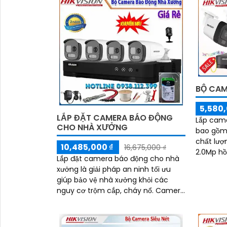
BỘ CAM
5,580,
LẮP ĐẶT CAMERA BÁO ĐỘNG
Lắp came
CHO NHÀ XƯỞNG
bao gồm công lắp đ
chất lượ
10,485,000 ₫
16,675,000 ₫
2.0Mp hồ
Lắp đặt camera báo động cho nhà
sáng 20m
xưởng là giải pháp an ninh tối ưu
màu ban
giúp bảo vệ nhà xưởng khỏi các
nguy cơ trộm cắp, cháy nổ. Camera
có thể được sử dụng để theo dõi
hoạt động của nhân viên, đảm bảo
nhân viên làm việc đúng quy định