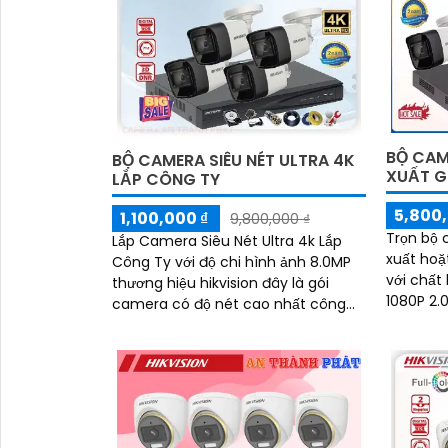
BỘ CAM
BỘ CAMERA SIÊU NÉT ULTRA 4K
XUẤT G
LẮP CÔNG TY
5,800,
1,100,000 ₫
9,800,000 ₫
Trọn bộ 
Lắp Camera Siêu Nét Ultra 4k Lắp
xuất hoặ
Công Ty với độ chi hình ảnh 8.0MP
với chất
thương hiệu hikvision đây là gói
1080P 2
camera có độ nét cao nhất công
hồng ngo
nghệ HDTVI hiên nay trên thị trường,
với công 
với thiết...