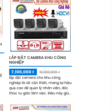
H
LẮP ĐẶT CAMERA KHU CÔNG
NGHIỆP
7,100,000 ₫
10,300,000 ₫
ng
lắp đặt camera cho khu công
nghiệp là rất cần thiết, mang lại hiệu
nh
quả cao để quản lý nhân viên, đốc
thúc tự giác làm việc. Điều này giúp
quản lý không cần phải giám sát
hay nhắc nhở trực tiếp.