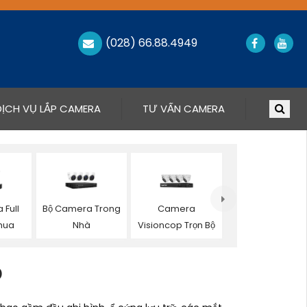
(028) 66.88.4949
DỊCH VỤ LẮP CAMERA
TƯ VẤN CAMERA
 Full
Bộ Camera Trong
Camera
hua
Nhà
Visioncop Trọn Bộ
Ộ