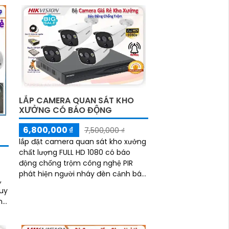
LẮP CAMERA QUAN SÁT KHO
XƯỞNG CÓ BÁO ĐỘNG
6,800,000 ₫
7,500,000 ₫
lắp đặt camera quan sát kho xưởng
chất lượng FULL HD 1080 có báo
động chống trộm công nghệ PIR
phát hiện người nháy đèn cảnh báo,
,
hồng ngoại giám sát ban đêm 20m
guy
giám sát từ xa qua mạng điện thoại
m