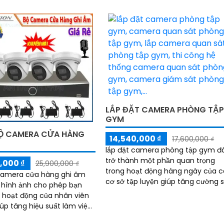
và ngăn chặn kịp thời các hành vi
phạm pháp luật, xâm hại trẻ em,
trộm cắp, phá hoại tài sản,
LẮP ĐẶT CAMERA PHÒNG TẬ
GYM
Ộ CAMERA CỬA HÀNG
14,540,000 ₫
17,600,000 ₫
lắp đặt camera phòng tập gym đ
trở thành một phần quan trọng
,000 ₫
25,900,000 ₫
trong hoạt động hàng ngày của 
camera cửa hàng ghi âm
cơ sở tập luyện giúp tăng cường 
 hình ảnh cho phép bạn
an toàn cho tất cả người tập luyệ
 hoạt động của nhân viên
trong phòng...
iúp tăng hiệu suất làm việc
chặn việc lạm dụng quyền