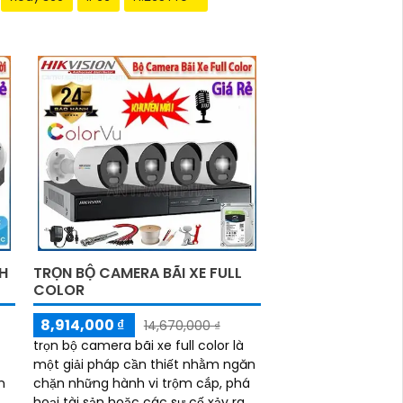
H
TRỌN BỘ CAMERA BÃI XE FULL
COLOR
8,914,000 ₫
14,670,000 ₫
trọn bộ camera bãi xe full color là
một giải pháp cần thiết nhằm ngăn
n
chặn những hành vi trộm cắp, phá
hoại tài sản hoặc các sự cố xảy ra