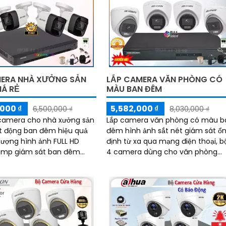
ERA NHÀ XƯỞNG SẢN
LẮP CAMERA VĂN PHÒNG CÓ
IÁ RẺ
MÀU BAN ĐÊM
000 ₫
5,582,000 ₫
6,500,000 ₫
8,030,000 ₫
camera cho nhà xưởng sản
Lắp camera văn phòng có màu b
t động ban đêm hiệu quả
đêm hình ảnh sắt nét giám sát ổ
 lượng hình ảnh FULL HD
định từ xa qua mạng điện thoại, b
.0mp giám sát ban đêm
4 camera dùng cho văn phòng
ại chống chói 80m ổn định
thương hiệu hikvision có màu ban
nghệ HDTVI...
đêm thu âm thanh...