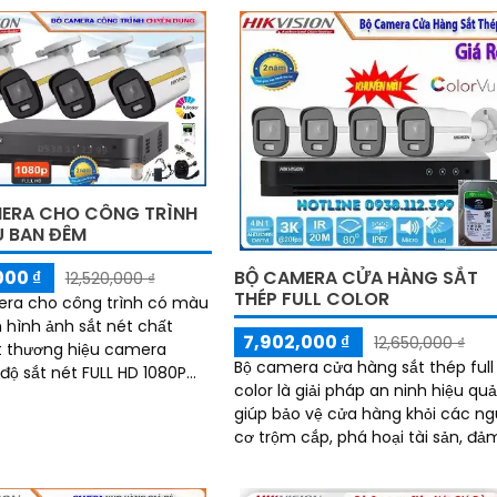
 gian lận.
ERA CHO CÔNG TRÌNH
 BAN ĐÊM
BỘ CAMERA CỬA HÀNG SẮT
000 ₫
12,520,000 ₫
THÉP FULL COLOR
era cho công trình có màu
hình ảnh sắt nét chất
7,902,000 ₫
12,650,000 ₫
t thương hiệu camera
Bộ camera cửa hàng sắt thép full
 độ sắt nét FULL HD 1080P
color là giải pháp an ninh hiệu quả
 24 tháng miễn phí lắp
giúp bảo vệ cửa hàng khỏi các n
ho công trình...
cơ trộm cắp, phá hoại tài sản, đả
bảo an toàn cho khách hàng và
nhân...