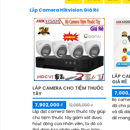
Lắp Camera Hikvision Giá Rẻ
LẮP CA
GIÁ RẺ
LẮP CAMERA CHO TIỆM THUỐC
7,000,
TÂY
Bộ camer
7,902,000 ₫
12,065,000 ₫
đã cho p
Lắp đặt camera tiệm thuốc tây giúp
và dễ dàn
chủ tiệm thuốc tây giám sát được
để mang 
hoạt động của nhân viên, từ đó có
an ninh chất
thể đảm bảo nhân viên thực hiện
đặc...