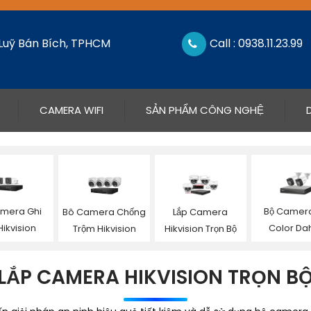
 Luỹ Bán Bích, TPHCM
Call : 0938.11.23.99
CAMERA WIFI
SẢN PHẨM CÔNG NGHỆ
mera Ghi
Bộ Camera
Bô Camera Chống
Lắp Camera
ikvision
Color Da
Trộm Hikvision
Hikvision Trọn Bộ
LẮP CAMERA HIKVISION TRỌN B