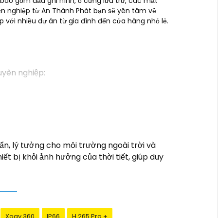
bao gồm đầu ghi hình, ổ cứng lưu trữ, các mắt
yên nghiệp từ An Thành Phát bạn sẽ yên tâm về
 với nhiều dự án từ gia đình đến cửa hàng nhỏ lẻ.
uyên nghiệp:
cho dự án của quý vị.
am kết sẽ mang đến cho quý vị những giải
 ninh video. Với các tính năng và công nghệ
n, lý tưởng cho môi trường ngoài trời và
ậy và an toàn cho dự án của quý vị.
ết bị khỏi ảnh hưởng của thời tiết, giúp duy
úng tôi luôn sẵn lòng hỗ trợ và tư vấn cho
Xoay 360
IP66
H.265 Pro +