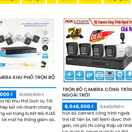
MERA KHU PHỐ TRỌN BỘ
TRỌN BỘ CAMERA CÔNG TRÌN
000 ₫
NGOÀI TRỜI
10,000,000 ₫
a HD Khu Phố Dịch Vụ Tốt
8,046,000 ₫
11,440,000 ₫
hép kết nối nhanh chóng
trọn bộ camera công trình ngoài
g với trang bị Kết Nối, RJ45
trời rất tiện lợi, tiết kiệm được thời
tới một hệ thống giám sát
gian, chi phí thi công thấp và nhâ
 lượng cao. r>Với các
lực quản lý, người quản lý có thể