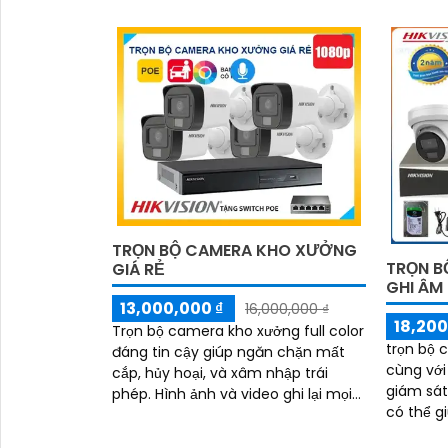
trộm cắp, phá hoại tài sản.
TRỌN BỘ CAMERA KHO XƯỞNG
TRỌN B
GIÁ RẺ
GHI ÂM
13,000,000 ₫
16,000,000 ₫
18,200
Trọn bộ camera kho xưởng full color
trọn bộ 
đáng tin cậy giúp ngăn chặn mất
cùng với
cắp, hủy hoại, và xâm nhập trái
giám sát
phép. Hình ảnh và video ghi lại mọi
có thể g
hoạt động giúp xác định và ngăn
và ngăn 
chặn các sự cố an ninh một cách