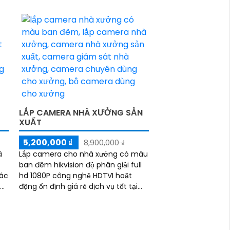
 vi
những nơi đông người như cửa
hàng quần...
P
LẮP CAMERA NHÀ XƯỞNG SẢN
XUẤT
5,200,000 ₫
8,900,000 ₫
ã
Lắp camera cho nhà xưởng có màu
ban đêm hikvision độ phân giải full
các
hd 1080P công nghệ HDTVI hoặt
sự
động ổn định giá rẻ dịch vụ tốt tại
n
công ty An Thành Phát chuyên
cung cấp sản phẩm camera chính
hãng cho nhà xưởng uy tín nhất