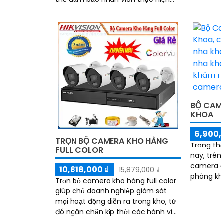
đúng quy trình bán hàng, không có
hành vi gian lận, trộm cắp.
'
BỘ CAM
KHOA
6,900,
TRỌN BỘ CAMERA KHO HÀNG
Trong th
FULL COLOR
nay, trên
camera 
10,818,000 ₫
15,879,000 ₫
phòng khám n
Trọn bộ camera kho hàng full color
không ph
giúp chủ doanh nghiệp giám sát
đáp ứng
mọi hoạt động diễn ra trong kho, từ
phòng k
đó ngăn chặn kịp thời các hành vi