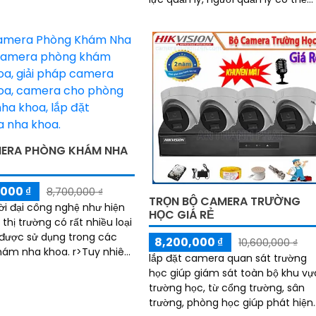
theo dõi, chỉ đạo toàn bộ hoạt độ
của công trình ngay cả khi không
có ở đó.
ERA PHÒNG KHÁM NHA
000 ₫
8,700,000 ₫
TRỌN BỘ CAMERA TRƯỜNG
ời đại công nghệ như hiện
HỌC GIÁ RẺ
 thị trường có rất nhiều loại
được sử dụng trong các
8,200,000 ₫
10,600,000 ₫
ha khoa. r>Tuy nhiên,
lắp đặt camera quan sát trường
ải loại camera nào cũng
học giúp giám sát toàn bộ khu vự
 được các yêu cầu của
trường học, từ cổng trường, sân
hám
trường, phòng học giúp phát hiện