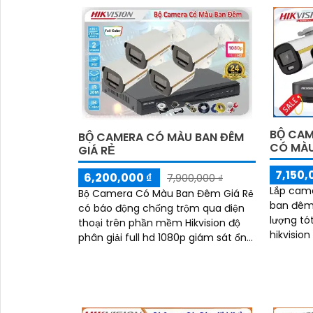
hạn hoặc
kịp thời
BỘ CAM
BỘ CAMERA CÓ MÀU BAN ĐÊM
CÓ MÀU
GIÁ RẺ
7,150,
6,200,000 ₫
7,900,000 ₫
Lắp cam
Bộ Camera Có Màu Ban Đêm Giá Rẻ
ban đêm 
có báo động chống trộm qua điện
lượng tó
thoại trên phần mềm Hikvision độ
hikvision
phân giải full hd 1080p giám sát ổn
bảo hành
định phù hợp cho công ty, gia đình
camera c
nhà xưởng