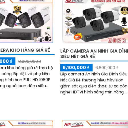
ERA KHO HÀNG GIÁ RẺ
LẮP CAMERA AN NINH GIA ĐÌN
SIÊU NÉT GIÁ RẺ
000 ₫
8,000,000 ₫
6,100,000 ₫
ra kho hàng giá rẻ trọn bộ
6,800,000 ₫
ặt và phụ kiện
Lắp camera An Ninh Gia Đình Siêu
ng hình ảnh FULL HD 1080P
Nét Giá Rẻ thương hiệu hikvision
ng ngoài ban đêm siêu
giám sát qua điện thoại từ xa cô
 với chế độ full color có
nghệ HDTVI hình sáng mịn hồng
 đêm...
ngoại xa 30m phù hợp cho gia đì
ban đêm