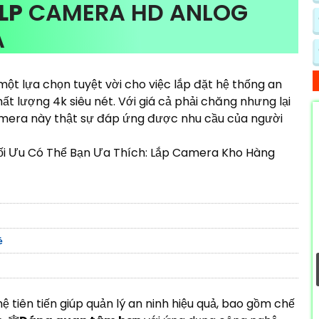
LP
CAMERA HD ANLOG
A
ột lựa chọn tuyệt vời cho việc lắp đặt hệ thống an
t lượng 4k siêu nét. Với giá cả phải chăng nhưng lại
amera này thật sự đáp ứng được nhu cầu của người
 Ưu Có Thể Bạn Ưa Thích: Lắp Camera Kho Hàng
ẻ
tiên tiến giúp quản lý an ninh hiệu quả, bao gồm chế