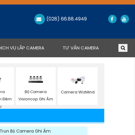
(028) 66.88.4949
DỊCH VỤ LẮP CAMERA
TƯ VẤN CAMERA
era
Bộ Camera
Camera WizMind
an Đêm
Visioncop Ghi Âm
u
Trọn Bộ Camera Ghi Âm