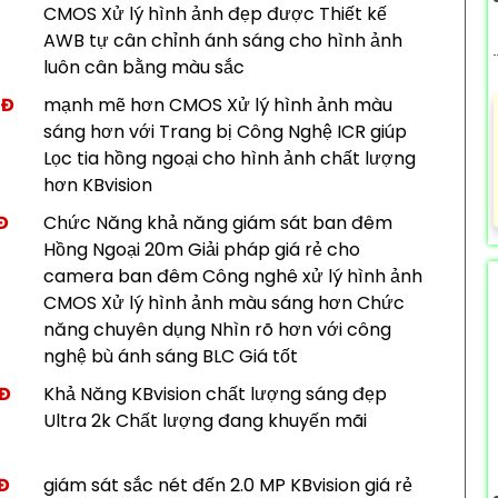
CMOS Xử lý hình ảnh đẹp được Thiết kế
AWB tự cân chỉnh ánh sáng cho hình ảnh
luôn cân bằng màu sắc
NĐ
mạnh mẽ hơn CMOS Xử lý hình ảnh màu
sáng hơn với Trang bị Công Nghệ ICR giúp
Lọc tia hồng ngoại cho hình ảnh chất lượng
hơn KBvision
Đ
Chức Năng khả năng giám sát ban đêm
Hồng Ngoại 20m Giải pháp giá rẻ cho
camera ban đêm Công nghê xử lý hình ảnh
CMOS Xử lý hình ảnh màu sáng hơn Chức
năng chuyên dụng Nhìn rõ hơn với công
nghệ bù ánh sáng BLC Giá tốt
NĐ
Khả Năng KBvision chất lượng sáng đẹp
Ultra 2k Chất lượng đang khuyến mãi
NĐ
giám sát sắc nét đến 2.0 MP KBvision giá rẻ