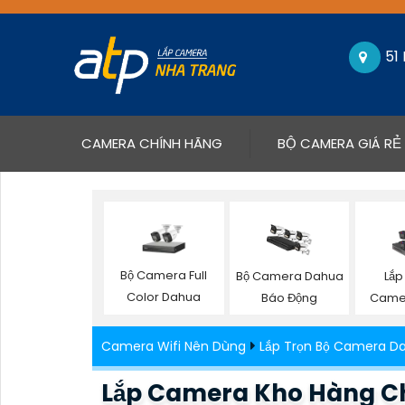
51
(CURRENT)
CAMERA CHÍNH HÃNG
BỘ CAMERA GIÁ RẺ
Bộ Camera Full
Bộ Camera Dahua
Lắp
Color Dahua
Báo Động
Came
Camera Wifi Nên Dùng
Lắp Trọn Bộ Camera D
Lắp Camera Kho Hàng Châ