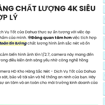
̀NG CHẤT LƯỢNG 4K SIÊU
P LÝ
 Vụ Tốt của Dahua thực sự ấn tượng với việc áp
ẩm của mình. 🕸️
Đáng quan tâm hơn
việc tích hợp
toàn tin tưởng
chất lượng hình ảnh sắc nét và ổn
 cảm biến hình ảnh lớn 1/2.7, camera này mang đến
à trong điều kiện ánh sáng yếu nhờ công nghệ hồng
mera HD Kho Hàng Sắc Nét - Dịch Vụ Tốt của Dahua
 sát, bảo vệ tài sản và hệ thống an ninh của bạn. Hãy
sự an tâm và an toàn cho môi trường kinh doanh của