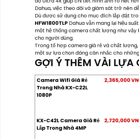
độ Ultra 4k giúp chi tiết hình ảnh rõ nét hơn.
Dahua, việc theo dõi và giám sát trở nên d
Dù được sử dụng cho mục đích lắp đặt tr
HFW1800TLP
Dahua vẫn mang lại hiệu suất 
một hệ thống camera chất lượng như vậy k
cho người dùng.
Trong tổ hợp camera giá rẻ và chất lượn
một sự lựa chọn đáng cân nhắc cho những a
GỢI Ý THÊM VÀI LỰ
Camera Wifi Giá Rẻ
2,365,000 V
Trong Nhà KX-C22L
1080P
KX-C42L Camera Giá Rẻ
2,720,000 V
Lắp Trong Nhà 4MP