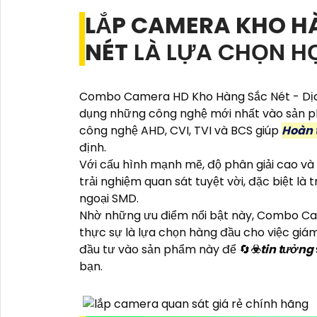
LẮP CAMERA KHO HA
NÉT
LÀ LỰA CHỌN HỢ
Combo Camera HD Kho Hàng Sắc Nét - Dịch
dụng những công nghệ mới nhất vào sản ph
công nghệ AHD, CVI, TVI và BCS giúp
Hoàn 
định.
Với cấu hình mạnh mẽ, độ phân giải cao và
trải nghiệm quan sát tuyệt vời, đặc biệt l
ngoại SMD.
Nhờ những ưu điểm nổi bật này, Combo Ca
thực sự là lựa chọn hàng đầu cho việc giám
đầu tư vào sản phẩm này để 🔄
☣️
tin tưởng
bạn.