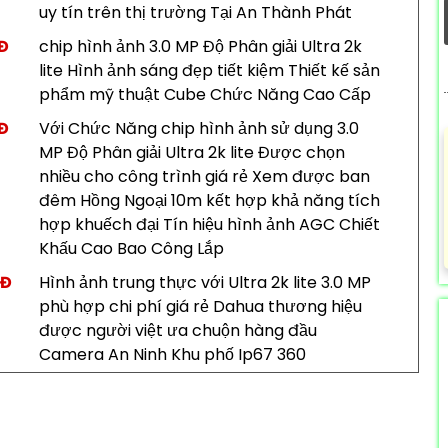
uy tín trên thị trường Tại An Thành Phát
NĐ
chip hình ảnh 3.0 MP Độ Phân giải Ultra 2k
lite Hình ảnh sáng đẹp tiết kiệm Thiết kế sản
phẩm mỹ thuật Cube Chức Năng Cao Cấp
NĐ
Với Chức Năng chip hình ảnh sử dụng 3.0
MP Độ Phân giải Ultra 2k lite Được chọn
nhiều cho công trình giá rẻ Xem được ban
đêm Hồng Ngoại 10m kết hợp khả năng tích
hợp khuếch đại Tín hiệu hình ảnh AGC Chiết
Khấu Cao Bao Công Lắp
NĐ
Hình ảnh trung thực với Ultra 2k lite 3.0 MP
phù hợp chi phí giá rẻ Dahua thương hiệu
được người việt ưa chuộn hàng đầu
Camera An Ninh Khu phố Ip67 360