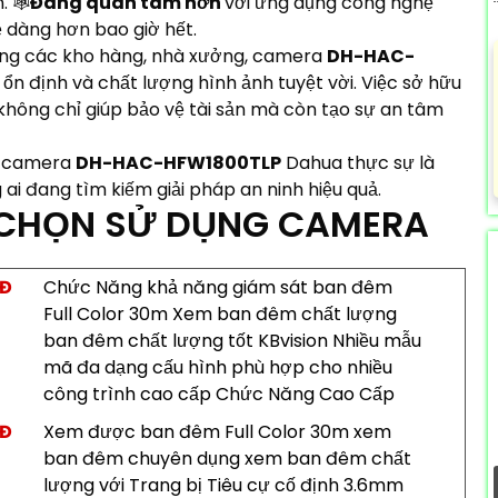
 🕸️
Đáng quan tâm hơn
với ứng dụng công nghệ
ễ dàng hơn bao giờ hết.
ong các kho hàng, nhà xưởng, camera
DH-HAC-
ổn định và chất lượng hình ảnh tuyệt vời. Việc sở hữu
hông chỉ giúp bảo vệ tài sản mà còn tạo sự an tâm
g, camera
DH-HAC-HFW1800TLP
Dahua thực sự là
i đang tìm kiếm giải pháp an ninh hiệu quả.
A CHỌN SỬ DỤNG CAMERA
NĐ
Chức Năng khả năng giám sát ban đêm
Full Color 30m Xem ban đêm chất lượng
ban đêm chất lượng tốt KBvision Nhiều mẫu
mã đa dạng cấu hình phù hợp cho nhiều
công trình cao cấp Chức Năng Cao Cấp
NĐ
Xem được ban đêm Full Color 30m xem
ban đêm chuyên dụng xem ban đêm chất
lượng với Trang bị Tiêu cự cố định 3.6mm