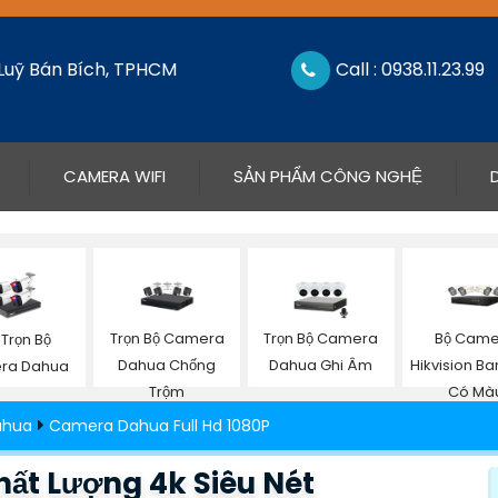
 Luỹ Bán Bích, TPHCM
Call : 0938.11.23.99
CAMERA WIFI
SẢN PHẨM CÔNG NGHỆ
Trọn Bộ Camera
Trọn Bộ Camera
Bộ Cam
 Trọn Bộ
Dahua Chống
Dahua Ghi Âm
Hikvision B
ra Dahua
Trộm
Có Mà
ahua
Camera Dahua Full Hd 1080P
́t Lượng 4k Siêu Nét