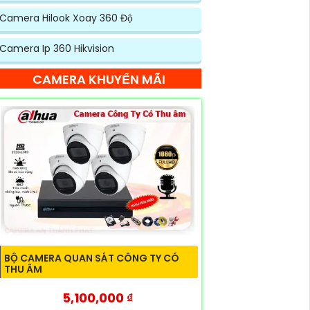
Camera Hilook Xoay 360 Độ
Camera Ip 360 Hikvision
CAMERA KHUYẾN MÃI
BỘ CAMERA QUAN SÁT CÔNG TY CÓ
THU ÂM
5,100,000 ₫