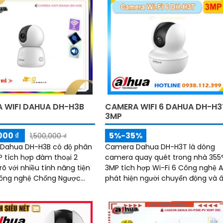
 WIFI DAHUA DH-H3B
CAMERA WIFI 6 DAHUA DH-H3
3MP
000 ₫
5%-35%
1,500,000 ₫
Dahua DH-H3B có độ phân
Camera Dahua DH-H3T là dòng
MP tích hợp đàm thoại 2
camera quay quét trong nhà 355
rõ với nhiều tính năng tiện
3MP tích hợp Wi-Fi 6 Công nghệ A
công nghệ Chống Ngược
phát hiện người chuyển động và
R hình ảnh rõ nét tính
thanh bất thường đàm thoại hai
t hiện chuyển động phân
chiều, hồng ngoại tầm xa ban đê
ời và chuyển động khác,
10m hỗ trợ thẻ nhớ MicroSD 256G
ại 10m cho giám sát ban
ONVIF và điều khiển từ xa qua ứng