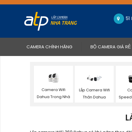
51
(CURRENT)
CAMERA CHÍNH HÃNG
BỘ CAMERA GIÁ RẺ
Camera Wifi
Lắp Camera Wifi
C
Dahua Trong Nhà
Thân Dahua
Speed
L