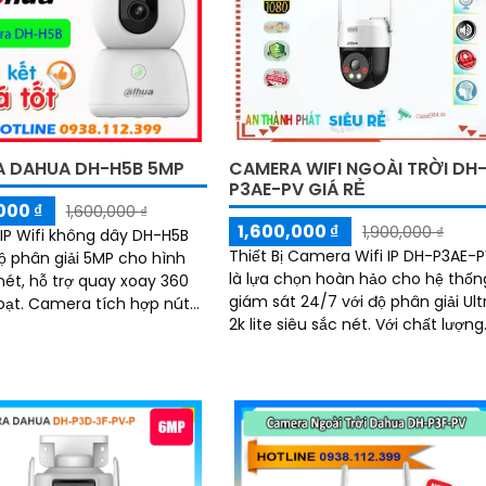
nét dù thiếu ánh sáng
dụng DMSS
 DAHUA DH-H5B 5MP
CAMERA WIFI NGOÀI TRỜI DH
P3AE-PV GIÁ RẺ
000 ₫
1,600,000 ₫
1,600,000 ₫
1,900,000 ₫
P Wifi không dây DH-H5B
Thiết Bị Camera Wifi IP DH-P3AE-
ộ phân giải 5MP cho hình
là lựa chọn hoàn hảo cho hệ thốn
nét, hỗ trợ quay xoay 360
giám sát 24/7 với độ phân giải Ult
ch hợp nút
2k lite siêu sắc nét. Với chất lượng
, đàm thoại 2 chiều và hồng
cao 3.0 MP, camera này giúp xử lý.
m xa 10m, phù hợp sử dụng
lẫn đêm