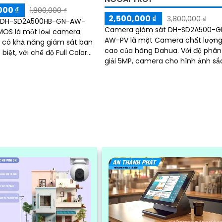
000 ₫
1,800,000 ₫
2,500,000 ₫
3,800,000 ₫
 DH-SD2A500HB-GN-AW-
Camera giám sát DH-SD2A500-G
OS là một loại camera
AW-PV là một Camera chất lượn
 có khả năng giám sát ban
cao của hãng Dahua. Với độ phân
iệt, với chế độ Full Color
giải 5MP, camera cho hình ảnh sắ
 ban đêm như ban ngày.
nét và chi tiết. Thiết kế công nghệ
ược thiết kế...
Starlight cho...