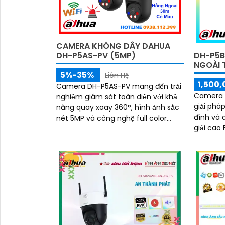
CAMERA KHÔNG DÂY DAHUA
DH-P5B
DH-P5AS-PV (5MP)
NGOÀI 
5%-35%
Liên Hệ
1,500,
Camera DH-P5AS-PV mang đến trải
Camera I
nghiệm giám sát toàn diện với khả
giải phá
năng quay xoay 360°, hình ảnh sắc
đình và doan
nét 5MP và công nghệ full color
giải cao 
giúp ghi hình màu cả vào ban đêm.
tiện lợi,
Tích hợp đèn cảnh báo, còi hú
ánh sáng
chống trộm, tầm nhìn hồng ngoại
theo dõi
30m, khe thẻ nhớ đến 256GB cùng
ràng
chuẩn chống nước IP66 camera
hoạt động ổn định trong mọi điều
kiện