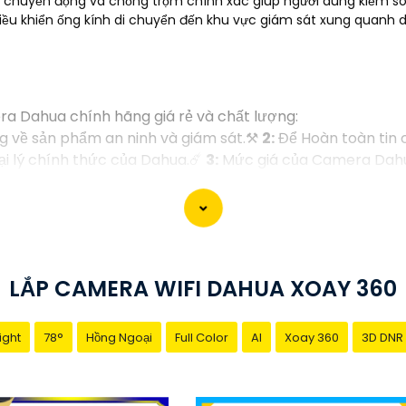
 chuyển động và chống trộm chính xác giúp người dùng kiểm so
ều khiển ống kính di chuyển đến khu vực giám sát xung quanh 
ra Dahua chính hãng giá rẻ và chất lượng:
g về sản phẩm an ninh và giám sát.⚒
2:
Để Hoàn toàn tin
i lý chính thức của Dahua.☄️
3:
Mức giá của Camera Dahua
hi đầu tư.🎖️
4:
Chất lượng của Camera Dahua được đánh g
tìm camera Dahua giá rẻ, bạn có thể tham khảo trên các
bạn chọn lựa được Camera Dahua chính hãng, giá rẻ và ch
 cho công trình biết.
LẮP CAMERA WIFI DAHUA XOAY 360
ight
78°
Hồng Ngoại
Full Color
AI
Xoay 360
3D DNR