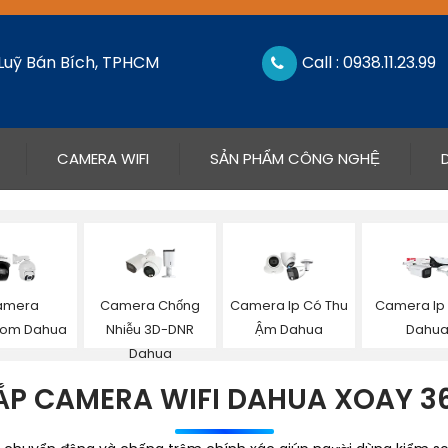
 Luỹ Bán Bích, TPHCM
Call : 0938.11.23.99
CAMERA WIFI
SẢN PHẨM CÔNG NGHỆ
amera
Camera Chống
Camera Ip Có Thu
Camera Ip
om Dahua
Nhiễu 3D-DNR
Ậm Dahua
Dahu
Dahua
ẮP CAMERA WIFI DAHUA XOAY 3