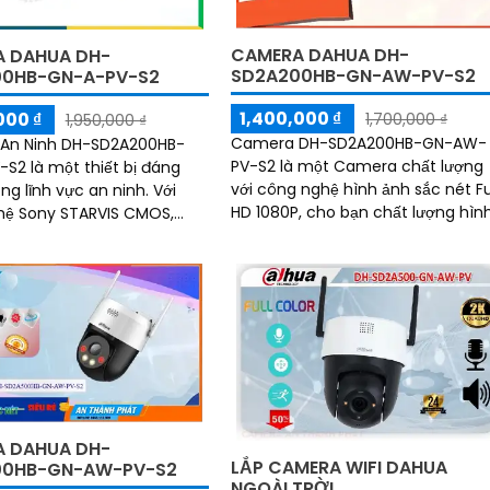
CAMERA DAHUA DH-
 DAHUA DH-
SD2A200HB-GN-AW-PV-S2
0HB-GN-A-PV-S2
1,400,000 ₫
000 ₫
1,700,000 ₫
1,950,000 ₫
Camera DH-SD2A200HB-GN-AW-
An Ninh DH-SD2A200HB-
PV-S2 là một Camera chất lượng
S2 là một thiết bị đáng
với công nghệ hình ảnh sắc nét Fu
g lĩnh vực an ninh. Với
HD 1080P, cho bạn chất lượng hìn
hệ Sony STARVIS CMOS,
ảnh tuyệt vời cả ban ngày lẫn ba
ày mang lại chất lượng
đêm. Ấn tượng ơn với những thông
 tuyệt vời ngay cả trong
số là camera này có khả năng hiể
n ánh sáng yếu
thị hình ảnh màu sắc đầy đủ tron
khoảng cách 30m vào ban đêm
 DAHUA DH-
LẮP CAMERA WIFI DAHUA
00HB-GN-AW-PV-S2
NGOÀI TRỜI