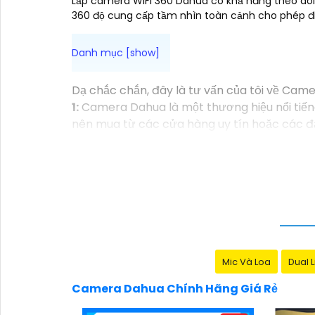
Lắp camera WiFi 360 Dahua có khả năng theo dõi
360 độ cung cấp tầm nhìn toàn cảnh cho phép đi
Dạ chắc chắn, đây là tư vấn của tôi về Came
1:
Camera Dahua là một thương hiệu nổi tiến
nên mua từ các cửa hàng uy tín hoặc các đạ
năng của camera. Bạn nên tìm hiểu kỹ trước k
thông minh và độ tin cậy.💖
5:
Nếu bạn muốn 
cửa hàng điện tử.
Hy vọng rằng những thông tin trên sẽ giúp 
tư vấn thêm, đừng ngần ngại để lại Cung cấp
Mic Và Loa
Dual L
Camera Dahua Chính Hãng Giá Rẻ