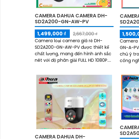
CAMERA DAHUA CAMERA DH-
CAMERA
SD2A200-GN-AW-PV
SD2A20
1,499,000 ₫
1,500,
2,667,000 ₫
Camera loại camera giá rẻ DH-
Camera 
SD2A200-GN-AW-PV được thiết kế
GN-A-PV-
chất lượng, mang đến hình ảnh sắc
chú ý tron
nét với độ phân giải FULL HD 1080P.
công ng
Ấn tượng ơn với những thông số là
camera n
Camera có khả...
hình ảnh
điều kiệ
CAMERA
SD2A5
CAMERA DAHUA DH-