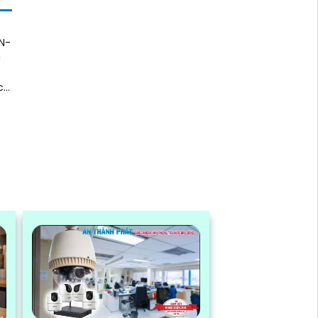
N-
g
c