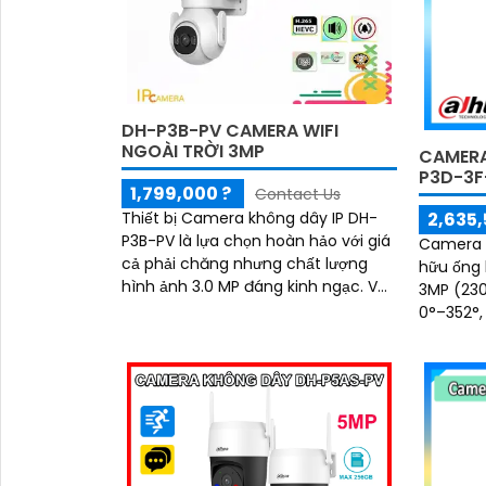
DH-P3B-PV CAMERA WIFI
NGOÀI TRỜI 3MP
CAMERA
P3D-3F
1,799,000 ?
Contact Us
2,635,
Thiết bị Camera không dây IP DH-
P3B-PV là lựa chọn hoàn hảo với giá
Camera 
cả phải chăng nhưng chất lượng
hữu ống 
hình ảnh 3.0 MP đáng kinh ngạc. Với
3MP (230
độ phân giải cao và công nghệ
0°–352°,
Chống Ngược...
sáng đến
Ngoài ra
chuẩn ch
nhớ tối đ