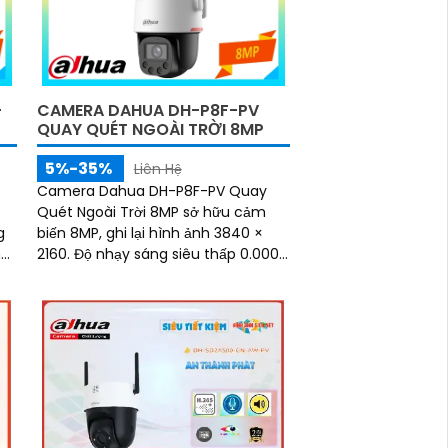
-
CAMERA DAHUA DH-P8F-PV
QUAY QUÉT NGOÀI TRỜI 8MP
5%-35%
Liên Hệ
Camera Dahua DH-P8F-PV Quay
Quét Ngoài Trời 8MP sở hữu cảm
biến 8MP, ghi lại hình ảnh 3840 ×
2160. Độ nhạy sáng siêu thấp 0.0005
ình
lux@F1.0 cùng công nghệ AI-ISP và
cảm biến lớn...