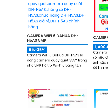
đêm sắc 
CAMERA WIFI 6 DAHUA DH-
CAMERA
H5AS 5MP
1,400,
5%-35%
Camera I
Camera WiFi 6 DaHua DH-H5AS là
sở hữu đ
dòng camera quay quét 355° trong
ảnh sắc 
nhà 5MP hỗ trợ Wi-Fi 6 băng tần
độ linh hoạt. Camera tí
gọi điện
ngoại tầ
cả ngày 