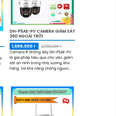
DH-P5AE-PV CAMERA GIÁM SÁT
360 NGOÀI TRỜI
1,599,000 ₫
2,000,000 ₫
Camera IP không dây DH-P5AE-PV
là giải pháp hiệu quả cho việc giám
i
sát an ninh trong nhà, xưởng, kho
hàng. Với khả năng chống ngược
sáng DWDR, camera giúp cho hình
ảnh rõ nét ngay cả trong điều kiện
ày
ánh sáng yếu