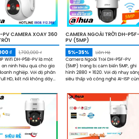
-PV CAMERA XOAY 360
CAMERA NGOÀI TRỜI DH-P5F
TRỜI
PV (5MP)
000 ₫
5%-35%
1,700,000 ₫
Liên Hệ
P Wifi DH-P5B-PV là một
Camera Ngoài Trời DH-P5F-PV
p an ninh hiệu quả cho gia
(5MP) trang bị cảm biến 5MP, ghi
h nghiệp. Với độ phân
hình 2880 × 1620. Với độ nhạy sáng
Full HD, kết nối không dây
siêu thấp và công nghệ AI-ISP cùng
 và khả năng quan sát trong
cảm biến lớn, camera mang lại h
 yếu, camera giúp bạn
ảnh vượt trội cả ngày lẫn đêm
 mọi góc cạnh một cách rõ