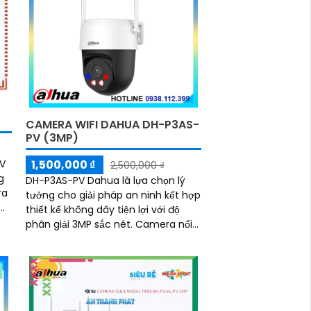
-
CAMERA WIFI DAHUA DH-P3AS-
PV (3MP)
1,500,000 ₫
PV
2,500,000 ₫
g
DH-P3AS-PV Dahua là lựa chọn lý
ra
tưởng cho giải pháp an ninh kết hợp
thiết kế không dây tiện lợi với độ
..
phân giải 3MP sắc nét. Camera nổi
bật với khả năng quay xoay 360°,
phát hiện chính xác người và
phương tiện, cảnh báo tức thì bằng
đèn nháy và còi hú