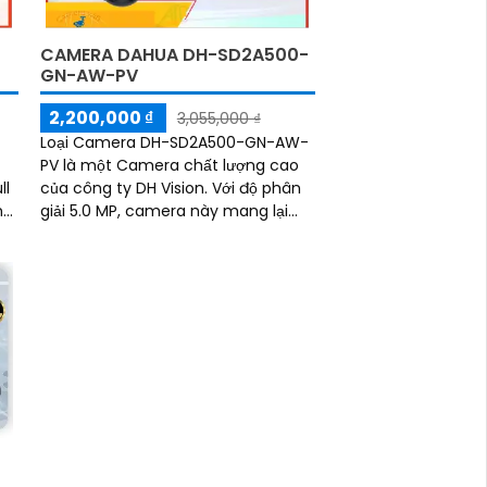
CAMERA DAHUA DH-SD2A500-
GN-AW-PV
2,200,000 ₫
3,055,000 ₫
Loại Camera DH-SD2A500-GN-AW-
PV là một Camera chất lượng cao
ll
của công ty DH Vision. Với độ phân
h
giải 5.0 MP, camera này mang lại
n
hình ảnh sắc nét cả ngày và đêm
n
g