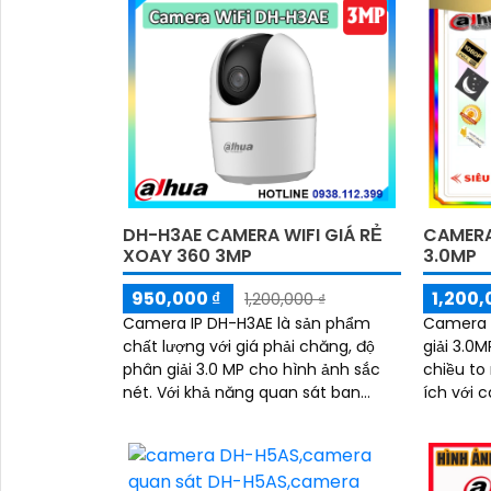
DH-H3AE CAMERA WIFI GIÁ RẺ
CAMERA
XOAY 360 3MP
3.0MP
950,000 ₫
1,200,
1,200,000 ₫
Camera IP DH-H3AE là sản phẩm
Camera 
chất lượng với giá phải chăng, độ
giải 3.0
phân giải 3.0 MP cho hình ảnh sắc
chiều to 
nét. Với khả năng quan sát ban
ích với 
đêm đến 10m nhờ công nghệ hồng
Sáng DWD
'
ngoại
năng phá
biệt ngư
Hồng ngo