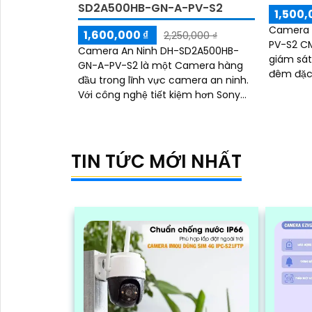
SD2A500HB-GN-A-PV-S2
1,500,
Camera
1,600,000 ₫
2,250,000 ₫
PV-S2 CM
Camera An Ninh DH-SD2A500HB-
giám sát
GN-A-PV-S2 là một Camera hàng
đêm đặc b
đầu trong lĩnh vực camera an ninh.
30m xem
Với công nghệ tiết kiệm hơn Sony
Camera đ
STARVIS CMOS, camera này cho
phép xem ban đêm trong màu sắc
tự nhiên với khoảng cách lên đến
30m
TIN TỨC MỚI NHẤT