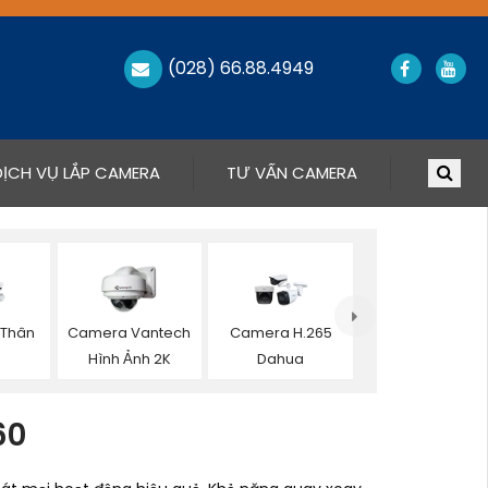
(028) 66.88.4949
DỊCH VỤ LẮP CAMERA
TƯ VẤN CAMERA
 Thân
Camera Vantech
Camera H.265
a
Hình Ảnh 2K
Dahua
60