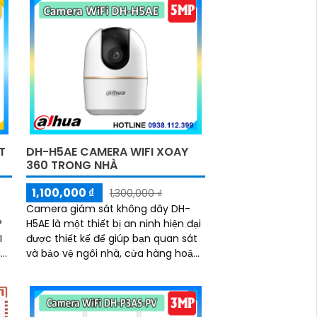
DH-H5AE CAMERA WIFI XOAY
T
360 TRONG NHÀ
1,100,000 ₫
1,300,000 ₫
Camera giám sát không dây DH-
H5AE là một thiết bị an ninh hiện đại
°
được thiết kế để giúp bạn quan sát
I
và bảo vệ ngôi nhà, cửa hàng hoặc
 âm
văn phòng của mình một cách hiệu
quả
m
B