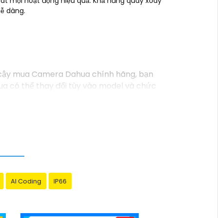
át mọi hoạt động hiệu quả. Khả năng quay xoay
dễ dàng.
 cậy mua Camera Dahua chính hãng, bạn
 có thể thay đổi tùy vào model và chức
iá cao với độ phân giải cao, tính năng
 website thương mại điện tử hoặc tại các
ất lượng. Nếu bạn có thêm câu hỏi hoặc cần
AI Coding
IP66