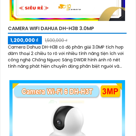
CAMERA WIFI DAHUA DH-H3B 3.0MP
1,200,000 ₫
1,500,000 ₫
Camera Dahua DH-H3B có độ phân giải 3.0MP tích hợp
đàm thoại 2 chiều to rõ với nhiều tính năng tiện ích với
công nghệ Chống Ngược Sáng DWDR hình ảnh rõ nét
tính năng phát hiện chuyển động phân biệt người và
chuyển động khác, Hồng ngoại 10m cho giám sát ban
đêm sắc nét dù thiếu ánh sáng