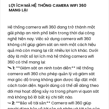
LỢI ÍCH MÀ HỆ THỐNG CAMERA WIFI 360
MANG LẠI
Hệ thống camera wifi 360 đang trở thành một
giải pháp an ninh phổ biến trong thời đại công
nghệ hiện nay. Việc sử dụng camera wifi 360
không chỉ giúp giám sát an ninh một cách hiệu
quả mà còn mang lại rất nhiều lợi ích khác. Dưới
đây là một số lợi ích mà hệ thống camera wifi
360 có thể mang lại:
🛰
1:
**Giám sát an ninh toàn diện:** Hệ thống
camera wifi 360 cho phép quản lý và giám sát
mọi góc độ trong không gian được lắp đặt một
cách toàn diện. Người dùng có thể dễ dàng theo
dõi mọi hoạt động xảy ra trong phạm vi quan sát
mà không bỏ lỡ bất kỳ chi tiết nào.
↪️
2:
**Bảo vệ tài sản:** Camera wifi 360 giúp
người dùng bảo vệ tài sản cá nhân và tài sản của