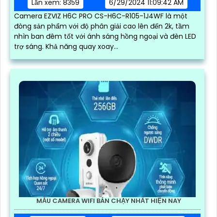
Lần xem: 8359
6/29/2024 11:09:42 AM
Camera EZVIZ H6C PRO CS-H6C-R105-1J4WF là một
đòng sản phẩm với độ phân giải cao lên đến 2k, tầm
nhìn ban đêm tốt với ánh sáng hồng ngoại và đèn LED
trợ sáng. Khả năng quay xoay...
MẪU CAMERA WIFI BÁN CHẠY NHẤT HIỆN NAY