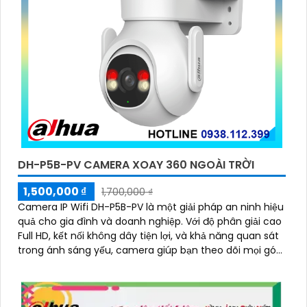
DH-P5B-PV CAMERA XOAY 360 NGOÀI TRỜI
1,500,000 ₫
1,700,000 ₫
Camera IP Wifi DH-P5B-PV là một giải pháp an ninh hiệu
quả cho gia đình và doanh nghiệp. Với độ phân giải cao
Full HD, kết nối không dây tiện lợi, và khả năng quan sát
trong ánh sáng yếu, camera giúp bạn theo dõi mọi góc
cạnh một cách rõ ràng