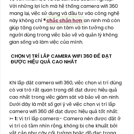
Với những lợi ích mà hệ thống camera wifi 360
mang lại, việc sử dụng và đầu tư vào công nghệ
này không chỉ ®️
chắc chắn hơn
an ninh mà còn
giúp tăng cường sự an tâm và tin tưởng cho
người dùng trong việc bảo vệ và quản lý không
gian sống và làm việc của mình.
CHỌN VỊ TRÍ LẮP CAMERA WIFI 360 ĐỂ ĐẠT
ĐƯỢC HIỆU QUẢ CAO NHẤT
Khi lắp đặt camera wifi 360, việc chọn vị trí đúng
có vai trò rất quan trọng để đạt được hiệu quả
cao nhất trong việc giám sát và bảo vệ an ninh.
Dưới đây là một số gợi ý về việc chọn vị trí lắp
camera wifi 360 để đạt được hiệu quả tốt nhất:
⭃
1:
Vị trí lắp camera:- Camera nên được đặt ở
vị trí có tầm nhìn rộng, không bị che khuất bởi
vật cản như cây cối, tường hoặc đồ đạc trong