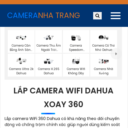
CAMERA
NHA TRANG
Camera Cân
Camera Thu Âm
Camera
Camera Có Thẻ
Bằng Ánh Sáng
Ngoài Trời
Speedom
Nhớ Dahua
Super Adapt
Dahua
Dahua
Camera Wifi
Camera Ultra 2k
Camera H.265
Camera Nhà
Không Dây
Dahua
Dahua
Xưởng
LẮP CAMERA WIFI DAHUA
XOAY 360
Lắp camera WiFi 360 Dahua có khả năng theo dõi chuyển
động và chống trộm chính xác giúp người dùng kiểm soát