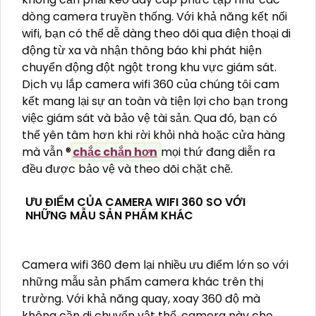
dòng camera truyền thống. Với khả năng kết nối
wifi, bạn có thể dễ dàng theo dõi qua điện thoại di
động từ xa và nhận thông báo khi phát hiện
chuyển động đột ngột trong khu vực giám sát.
Dịch vụ lắp camera wifi 360 của chúng tôi cam
kết mang lại sự an toàn và tiện lợi cho bạn trong
việc giám sát và bảo vệ tài sản. Qua đó, bạn có
thể yên tâm hơn khi rời khỏi nhà hoặc cửa hàng
mà vẫn ®️
chắc chắn hơn
mọi thứ đang diễn ra
đều được bảo vệ và theo dõi chặt chẽ.
ƯU ĐIỂM CỦA CAMERA WIFI 360 SO VỚI
NHỮNG MẪU SẢN PHẨM KHÁC
Camera wifi 360 đem lại nhiều ưu điểm lớn so với
những mẫu sản phẩm camera khác trên thị
trường. Với khả năng quay, xoay 360 độ mà
không cần di chuyển vật thể, camera này cho