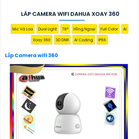
ngay hôm nay!"
LẮP CAMERA WIFI DAHUA XOAY 360
Mic Và Loa
Dual Light
78°
Hồng Ngoại
Full Color
AI
Xoay 360
3D DNR
AI Coding
IP66
Lắp Camera wifi 360
'