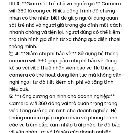
❤️‍💋‍
3:
**Giám sát trẻ nhỏ và người già:** Camera
wifi 360 là công cụ Nhiều công trình đã chứng
nhận có thể nhận biết để giúp người dùng quan
sát trẻ nhỏ và người già trong gia đình một cách
nhanh chóng và tiện lợi. Người dùng có thể kiểm
tra tình hình gia đình từ xa thông qua điện thoại
thông minh.
🦉
4:
**Giảm chi phí bảo vệ:** Sử dụng hệ thống
camera wifi 360 giúp giảm chi phí bảo vệ đáng
kể so với việc thuê nhân viên bảo vệ. Hệ thống
camera có thể hoạt động liên tục mà không cần
nghỉ ngơi, từ đó tiết kiệm chi phí và tăng tính
hiệu quả.
5:
**Tăng cường an ninh cho doanh nghiệp:**
Camera wifi 360 đóng vai trò quan trọng trong
việc tăng cường an ninh cho doanh nghiệp. Hệ
thống camera giúp ngăn chặn và phòng tránh
các vụ trộm cắp, xâm nhập trái phép, từ đó bảo
vệ vốn nhân lực và tài sản của doanh nghiệp.