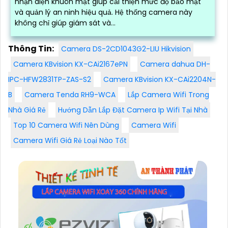
nhận diện khuôn mặt giúp cải thiện mức độ bảo mật
và quản lý an ninh hiệu quả. Hệ thống camera này
không chỉ giúp giám sát và...
Thông Tin:
Camera DS-2CD1043G2-LIU Hikvision
Camera KBvision KX-CAi2167ePN
Camera dahua DH-
IPC-HFW2831TP-ZAS-S2
Camera KBvision KX-CAi2204N-
B
Camera Tenda RH9-WCA
Lắp Camera Wifi Trong
Nhà Giá Rẻ
Hướng Dẫn Lắp Đặt Camera Ip Wifi Tại Nhà
Top 10 Camera Wifi Nên Dùng
Camera Wifi
Camera Wifi Giá Rẻ Loại Nào Tốt