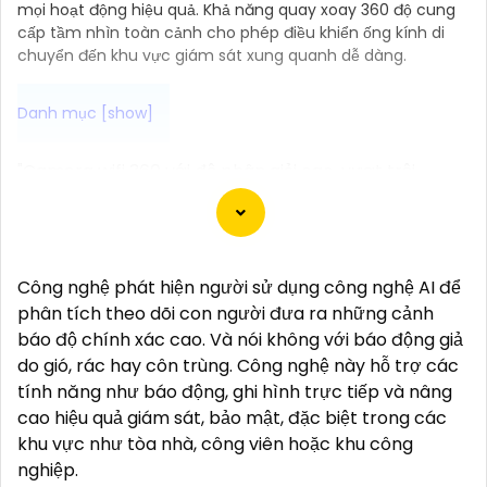
mọi hoạt động hiệu quả. Khả năng quay xoay 360 độ cung
cấp tầm nhìn toàn cảnh cho phép điều khiển ống kính di
chuyển đến khu vực giám sát xung quanh dễ dàng.
"Camera wifi 360 với độ phân giải cao, vượt trội,
mang đến hình ảnh sắc nét và rõ ràng giúp bạn
giám sát mọi góc độ của không gian một cách dễ
dàng. Với khả năng xoay 360 độ, camera sẽ ghi lại
mọi diễn biến trong phạm vi quét mà không bỏ sót
Công nghệ phát hiện người sử dụng công nghệ AI để
bất kỳ chi tiết nào. Cài đặt và sử dụng camera qua
phân tích theo dõi con người đưa ra những cảnh
kết nối wifi cũng rất tiện lợi, bạn có thể theo dõi từ xa
báo độ chính xác cao. Và nói không với báo động giả
thông qua ứng dụng di động một cách đơn giản.
do gió, rác hay côn trùng. Công nghệ này hỗ trợ các
Camera wifi 360 là sự lựa chọn hoàn hảo để bảo vệ
tính năng như báo động, ghi hình trực tiếp và nâng
nhà cửa, văn phòng hoặc cửa hàng của bạn 24/7
cao hiệu quả giám sát, bảo mật, đặc biệt trong các
mà không phải lo lắng về chất lượng hình ảnh. Hãy
khu vực như tòa nhà, công viên hoặc khu công
trải nghiệm công nghệ hiện đại và an ninh tối ưu với
nghiệp.
Camera wifi 360 hình ảnh sắc nét của chúng tôi