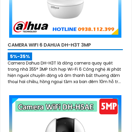
CAMERA WIFI 6 DAHUA DH-H3T 3MP
5%-35%
Camera Dahua DH-H3T là dòng camera quay quét
trong nhà 355° 3MP tích hợp Wi-Fi 6 Công nghệ AI phát
hiện người chuyển động và âm thanh bất thường đàm
thoại hai chiều, hồng ngoại tầm xa ban đêm 10m hỗ trợ
thẻ nhớ MicroSD 256GB ONVIF và điều khiển từ xa qua
ứng dụng DMSS