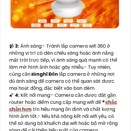
📹
3:
Ánh sáng:- Tránh lắp camera wifi 360 ở
những vị trí có đèn chiếu sáng hoặc ánh nắng
mặt trời trực tiếp, vì ánh sáng quá mạnh có thể
làm mờ hình ảnh hoặc gây nhiễu.- Tuy nhiên,
cũng cần 📸
nghĩ Đến
lắp camera ở những nơi
đủ ánh sáng để camera có thể quan sát được
mọi hoạt động, đặc biệt vào ban đêm.
🌠
4:
Kết nối mạng:- Camera cần được đặt gần
router hoặc điểm cung cấp mạng wifi để ®️
chắc
chắn hơn
tín hiệu mạng ổn định và chất lượng
hình ảnh tốt.- Nếu khả năng kết nối wifi yếu, có
thể sử dụng bộ khuếch đại wifi hoặc bộ mở rộng
sóng để cải thiện hiệu suất của camera.