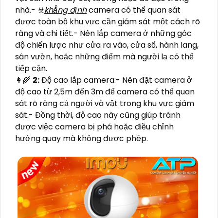
nhà.- ☣️
khẳng định
camera có thể quan sát
được toàn bộ khu vực cần giám sát một cách rõ
ràng và chi tiết.- Nên lắp camera ở những góc
độ chiến lược như cửa ra vào, cửa sổ, hành lang,
sân vườn, hoặc những điểm mà người lạ có thể
tiếp cận.
👩‍🌾
2:
Độ cao lắp camera:- Nên đặt camera ở
độ cao từ 2,5m đến 3m để camera có thể quan
sát rõ ràng cả người và vật trong khu vực giám
sát.- Đồng thời, độ cao này cũng giúp tránh
được việc camera bị phá hoặc điều chỉnh
hướng quay mà không được phép.