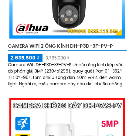
CAMERA WIFI 2 ỐNG KÍNH DH-P3D-3F-PV-P
2,635,500 ₫
3,765,000 ₫
Camera Wifi DH-P3D-3F-PV-P sở hữu ống kính kép với
độ phân giải 3MP (2304x1296), quay quét Pan 0°–352°,
Tilt 0°–90°, tầm chiếu sáng đến 40m với 4 đèn warm
light. Ngoài ra, mẫu camera này còn đạt chuẩn chống
nước IP66, hỗ trợ thẻ nhớ tối đa 256GB, kết nối Wi-Fi 2