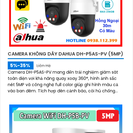
CAMERA KHÔNG DÂY DAHUA DH-P5AS-PV (5MP)
5%-35%
Liên Hệ
Camera DH-P5AS-PV mang đến trải nghiệm giám sát
toàn diện với khả năng quay xoay 360°, hình ảnh sắc
nét 5MP và công nghệ full color giúp ghi hình màu cả
vào ban đêm. Tích hợp đèn cảnh báo, còi hú chống
trộm, tầm nhìn hồng ngoại 30m, khe thẻ nhớ đến 256GB
cùng chuẩn chống nước IP66 camera hoạt động ổn
định trong mọi điều kiện