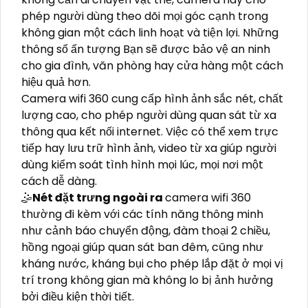
phép người dùng theo dõi mọi góc cạnh trong
không gian một cách linh hoạt và tiện lợi. Những
thông số ấn tượng Bạn sẽ được bảo vệ an ninh
cho gia đình, văn phòng hay cửa hàng một cách
hiệu quả hơn.
Camera wifi 360 cung cấp hình ảnh sắc nét, chất
lượng cao, cho phép người dùng quan sát từ xa
thông qua kết nối internet. Việc có thể xem trực
tiếp hay lưu trữ hình ảnh, video từ xa giúp người
dùng kiểm soát tình hình mọi lúc, mọi nơi một
cách dễ dàng.
🤹
Nét đặt trưng ngoài ra
camera wifi 360
thường đi kèm với các tính năng thông minh
như cảnh báo chuyển động, đàm thoại 2 chiều,
hồng ngoại giúp quan sát ban đêm, cũng như
kháng nước, kháng bụi cho phép lắp đặt ở mọi vị
trí trong không gian mà không lo bị ảnh hưởng
bởi điều kiện thời tiết.