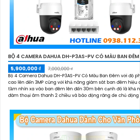
BỘ 4 CAMERA DAHUA DH-P3AS-PV CÓ MÀU BAN ĐÊM
5,900,000 ₫
7,000,000 ₫
Bộ 4 Camera Dahua DH-P3AS-PV Có Màu Ban Đêm với độ ph
cao lên đến 3MP cùng với khả năng giám sát ban đêm hiệu 
tầm nhìn xa vào ban đêm lên đến 30m bên cạnh đó là khả 
đàm thoại âm thanh 2 chiều và báo động răng de chủ động 
hiện xâm nhập