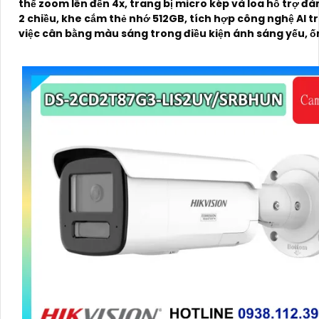
thể zoom lên đến 4x, trang bị micro kép và loa hỗ trợ đà
2 chiều, khe cắm thẻ nhớ 512GB, tích hợp công nghệ AI t
việc cân bằng màu sáng trong điều kiện ánh sáng yếu, ố
có độ phân giải 4