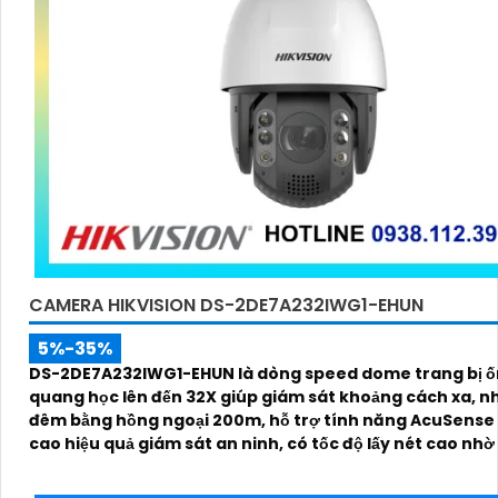
CAMERA HIKVISION DS-2DE7A232IWG1-EHUN
5%-35%
DS-2DE7A232IWG1-EHUN là dòng speed dome trang bị ố
quang học lên đến 32X giúp giám sát khoảng cách xa, n
đêm bằng hồng ngoại 200m, hỗ trợ tính năng AcuSense
cao hiệu quả giám sát an ninh, có tốc độ lấy nét cao nh
nghệ Self-learning