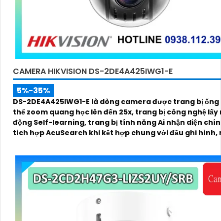
CAMERA HIKVISION DS-2DE4A425IWG1-E
5%-35%
DS-2DE4A425IWG1-E là dòng camera được trang bị ống 
thể zoom quang học lên đến 25x, trang bị công nghệ lấy 
động Self-learning, trang bị tính năng Ai nhận diện chí
tích hợp AcuSearch khi kết hợp chung với đầu ghi hình,
ban đêm bằng hồng ngoại 50m