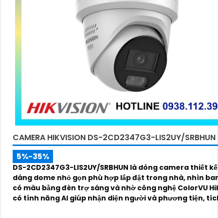
CAMERA HIKVISION DS-2CD2347G3-LIS2UY/SRBHUN
5%-35%
DS-2CD2347G3-LIS2UY/SRBHUN là dòng camera thiết kế 
dáng dome nhỏ gọn phù hợp lắp đặt trong nhà, nhìn b
có màu bằng đèn trợ sáng và nhờ công nghệ ColorVU Hik
có tính năng AI giúp nhận diện người và phương tiện, tí
micro kép