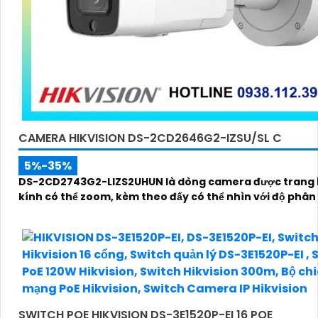
CAMERA HIKVISION DS-2CD2646G2-IZSU/SL C
5%-35%
DS-2CD2743G2-LIZS2UHUN là dòng camera được trang 
kính có thể zoom, kèm theo đấy có thể nhìn với độ phân 
SWITCH POE HIKVISION DS-3E1520P-EI 16 POE