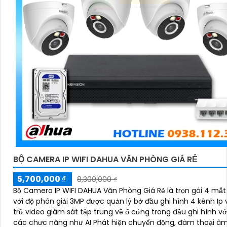
BỘ CAMERA IP WIFI DAHUA VĂN PHÒNG GIÁ RẺ
5,700,000 ₫
8,300,000 ₫
Bộ Camera IP WIFI DAHUA Văn Phòng Giá Rẻ là trọn gói 4 mắ
với độ phân giải 3MP được quản lý bở đầu ghi hình 4 kênh Ip 
trữ video giám sát tập trung về ổ cứng trong đầu ghi hình vớ
các chưc năng như AI Phát hiện chuyển động, đàm thoại â