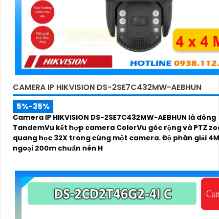
CAMERA IP HIKVISION DS-2SE7C432MW-AEBHUN
5%-35%
Camera IP HIKVISION DS-2SE7C432MW-AEBHUN là dòng
TandemVu kết hợp camera ColorVu góc rộng và PTZ z
quang học 32X trong cùng một camera. Độ phân giải 4
ngoại 200m chuẩn nén H