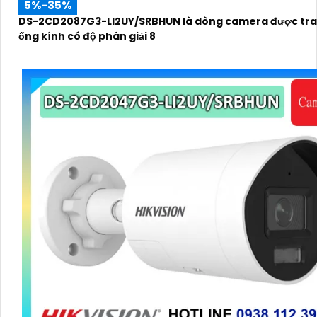
5%-35%
DS-2CD2087G3-LI2UY/SRBHUN là dòng camera được tra
ống kính có độ phân giải 8