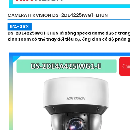
CAMERA HIKVISION DS-2DE4225IWG1-EHUN
5%-35%
DS-2DE4225IWG1-EHUN là dòng speed dome được trang
kính zoom có thể thay đổi tiêu cự, ống kính có độ phân gi