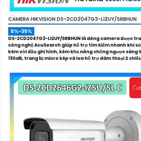
CAMERA HIKVISION DS-2CD2047G3-LI2UY/SRBHUN
5%-35%
DS-2CD2047G3-LI2UY/SRBHUN là dòng camera được tra
công nghệ AcuSearch giúp hỗ trợ tìm kiếm nhanh khi s
kèm với đầu ghi hình, kèm khả năng chống ngược sáng
130dB, trang bị micro kép và loa hỗ trợ đàm thoại 2 chiề
kính 4