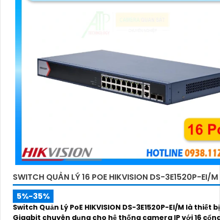
SWITCH QUẢN LÝ 16 POE HIKVISION DS-3E1520P-EI/M
5%-35%
Switch Quản Lý PoE HIKVISION DS-3E1520P-EI/M là thiết b
Gigabit chuyên dụng cho hệ thống camera IP với 16 cổng