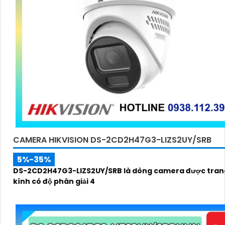
CAMERA HIKVISION DS-2CD2H47G3-LIZS2UY/SRB
5%-35%
DS-2CD2H47G3-LIZS2UY/SRB là dòng camera được trang
kính có độ phân giải 4