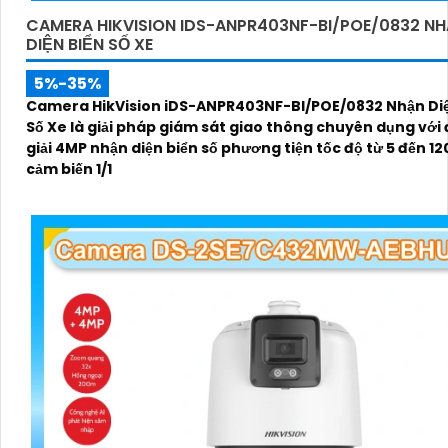
CAMERA HIKVISION IDS-ANPR403NF-BI/POE/0832 N
DIỆN BIỂN SỐ XE
5%-35%
Camera HikVision iDS-ANPR403NF-BI/POE/0832 Nhận Diệ
Số Xe là giải pháp giám sát giao thông chuyên dụng với
giải 4MP nhận diện biển số phương tiện tốc độ từ 5 đến 1
cảm biến 1/1