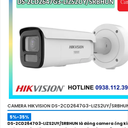
CAMERA HIKVISION DS-2CD2647G3-LIZS2UY/SRBHU
5%-35%
DS-2CD2647G3-LIZS2UY/SRBHUN là dòng camera ống kí