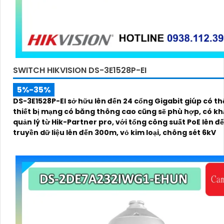
SWITCH HIKVISION DS-3E1528P-EI
5%-35%
DS-3E1528P-EI sở hữu lên đến 24 cổng Gigabit giúp có th
thiết bị mạng có băng thông cao cũng sẽ phù hợp, có k
quản lý từ Hik-Partner pro, với tổng công suất PoE lên đ
truyền dữ liệu lên đến 300m, vỏ kim loại, chông sét 6kV