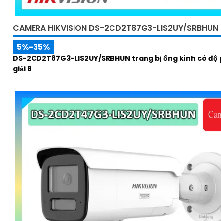
CAMERA HIKVISION DS-2CD2T87G3-LIS2UY/SRBHUN
5%-35%
DS-2CD2T87G3-LIS2UY/SRBHUN trang bị ống kính có độ
giải 8