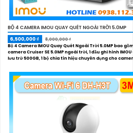
BỘ 4 CAMERA IMOU QUAY QUÉT NGOÀI TRỜI 5.0MP
6,500,000 ₫
8,000,000 ₫
Bộ 4 Camera IMOU Quay Quét Ngoài Trời 5.0MP bao gồm
camera Cruiser SE 5.0MP ngoài trời, 1 đầu ghi hình IMOU
lưu trữ 500GB, 1 bộ chia tín hiệu chuyên dụng cho came