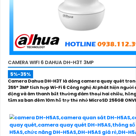
CAMERA WIFI 6 DAHUA DH-H3T 3MP
5%-35%
Camera Dahua DH-H3T là dòng camera quay quét tron
355° 3MP tích hợp Wi-Fi 6 Công nghệ AI phát hiện người
động và âm thanh bất thường đàm thoại hai chiều, hồng
tầm xa ban đêm 10m hỗ trợ thẻ nhớ MicroSD 256GB ONVI
điều khiển từ xa qua ứng dụng DMSS