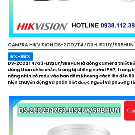
CAMERA HIKVISION DS-2CD2T47G3-LIS2UY/SRBHUN
5%-35%
DS-2CD2T47G3-LIS2UY/SRBHUN là dòng camera thiết kế
dáng thân chắc chắn, trang bị chống nước IP 67, trang bị khả
năng nhìn có màu vào ban đêm khoảng cách lên đến 60
hiện chuyển động và phân biệt được người và phương ti
kính 4