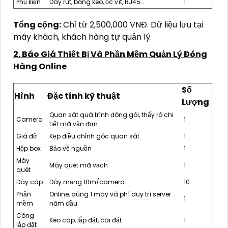
Phụ kiện
Dây rút, băng keo, ốc vít, RJ45…
1
Tổng cộng:
Chỉ từ 2,500,000 VNĐ. Dữ liệu lưu tại
máy khách, khách hàng tự quản lý.
2. Báo Giá Thiết Bị Và Phần Mềm Quản Lý Đóng
Hàng Online
Số
Hình
Đặc tính kỹ thuật
Lượng
Quan sát quá trình đóng gói, thấy rõ chi
Camera
1
tiết mã vận đơn
Giá đỡ
Kẹp điều chỉnh góc quan sát
1
Hộp box
Bảo vệ nguồn
1
Máy
Máy quét mã vạch
1
quét
Dây cáp
Dây mạng 10m/camera
10
Phần
Online, dùng 1 máy và phí duy trì server
1
mềm
năm đầu
Công
Kéo cáp, lắp đặt, cài đặt
1
lắp đặt