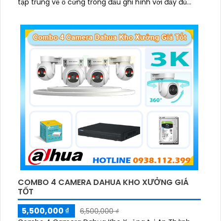
tập trung về ổ cứng trong đầu ghi hình với đầy đủ
các chưc năng như AI Phát hiện chuyển động, đàm
thoại âm thanh 2 chiều và giám sát có màu vào ban
đêm
COMBO 4 CAMERA DAHUA KHO XƯỞNG GIÁ
TỐT
5,500,000 ₫
6,500,000 ₫