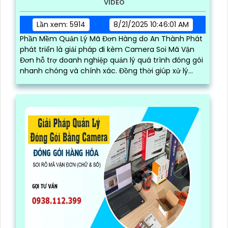
VIDEO
Lần xem: 5914
8/21/2025 10:46:01 AM
Phần Mềm Quản Lý Mã Đơn Hàng do An Thành Phát
phát triển là giải pháp đi kèm Camera Soi Mã Vận
Đơn hỗ trợ doanh nghiệp quản lý quá trình đóng gói
nhanh chóng và chính xác. Đồng thời giúp xử lý
khiếu nại khách hàng kịp thời và giám sát được quy
trình đóng hàng của nhân viên phần mềm hoạt
động mượt mà trên nhiều thiết bị như điện thoại,
ipad, laptop, máy tính đáp ứng nhu cầu quản lý linh
hoạt mọi lúc mọi nơi