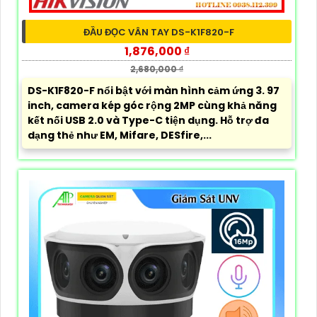
ĐẦU ĐỌC VÂN TAY DS-K1F820-F
1,876,000 ₫
2,680,000 ₫
DS-K1F820-F nổi bật với màn hình cảm ứng 3. 97
inch, camera kép góc rộng 2MP cùng khả năng
kết nối USB 2.0 và Type-C tiện dụng. Hỗ trợ đa
dạng thẻ như EM, Mifare, DESfire,...