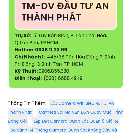
TM-DV ĐẦU TƯ AN
THÀNH PHÁT
Trụ Sở:
51 Lũy Bán Bích, P. Tân Thới Hòa,
Q.Tân Phú, TP.HCM
Hotline: 0938.11.23.99
Chi Nhánh 1:
445/38 Tân Hòa Đông,P. Bình
Trị Đông, Q.Bình Tân, TP. HCM
Kỹ Thuật:
0906.855.330
Điện Thoại:
(028) 6688.4949
Thông Tin Thêm:
Lắp Camera Wifi Siêu Rẻ Tại An
Thành Phát
Camera Soi Mã Vận Đơn Quay Quá Trình
Đóng Gói
Lắp Đặt Camera Quan Sát Quận 6 Giá Rẻ
So Sánh Hệ Thống Camera Quan Sát Không Dây Và