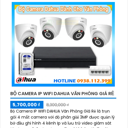
động khi phát hiện xâm nhập
BỘ CAMERA IP WIFI DAHUA VĂN PHÒNG GIÁ RẺ
5,700,000 ₫
8,300,000 ₫
Bộ Camera IP WIFI DAHUA Văn Phòng Giá Rẻ là trọn
gói 4 mắt camera với độ phân giải 3MP được quản lý
bở đầu ghi hình 4 kênh Ip và lưu trữ video giám sát