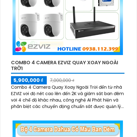
COMBO 4 CAMERA EZVIZ QUAY XOAY NGOÀI
TRỜI
5,900,000 ₫
7,000,000 ₫
Combo 4 Camera Quay Xoay Ngoài Trời đến từ nhà
EZVIZ với độ nét cao lên đến 2K và giám sát ban đêm
với 4 chế độ khác nhau, công nghệ AI Phát hiện và
phân biệt các chuyển động chuẩn sát được quản lý
tập trung bởi đầu ghi hình IP WiFi