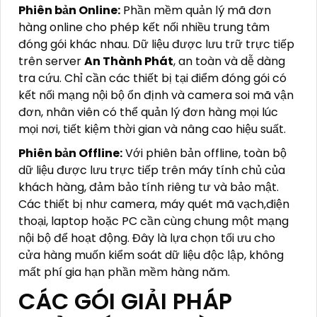
Phiên bản Online:
Phần mềm quản lý mã đơn
hàng online cho phép kết nối nhiều trung tâm
đóng gói khác nhau. Dữ liệu được lưu trữ trực tiếp
trên server
An Thành Phát
, an toàn và dễ dàng
tra cứu. Chỉ cần các thiết bị tại điểm đóng gói có
kết nối mạng nội bộ ổn định và camera soi mã vận
đơn, nhân viên có thể quản lý đơn hàng mọi lúc
mọi nơi, tiết kiệm thời gian và nâng cao hiệu suất.
Phiên bản Offline:
Với phiên bản offline, toàn bộ
dữ liệu được lưu trực tiếp trên máy tính chủ của
khách hàng, đảm bảo tính riêng tư và bảo mật.
Các thiết bị như camera, máy quét mã vạch,điện
thoại, laptop hoặc PC cần cùng chung một mạng
nội bộ để hoạt động. Đây là lựa chọn tối ưu cho
cửa hàng muốn kiểm soát dữ liệu độc lập, không
mất phí gia hạn phần mềm hàng năm.
CÁC GÓI GIẢI PHÁP