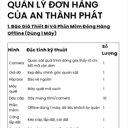
QUẢN LÝ ĐƠN HÀNG
CỦA AN THÀNH PHÁT
1. Báo Giá Thiết Bị Và Phần Mềm Đóng Hàng
Offline (Dùng 1 Máy)
Số
Hình
Đặc tính kỹ thuật
Lượng
Quan sát quá trình đóng gói, thấy rõ chi
Camera
1
tiết mã vận đơn
Giá đỡ
Kẹp điều chỉnh góc quan sát
1
Hộp box
Bảo vệ nguồn
1
Máy
Máy quét mã vạch
1
quét
Dây cáp
Dây mạng 10m/camera
10
Phần
Offline dùng 1 máy, dữ liệu khách tự quản
1
mềm
Công
Kéo cáp, lắp đặt, cài đặt
1
lắp đặt