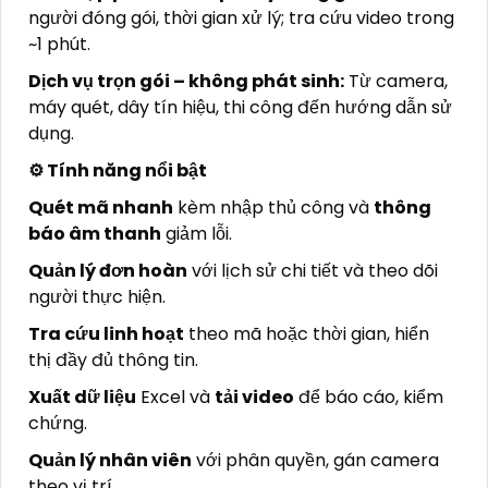
người đóng gói, thời gian xử lý; tra cứu video trong
~1 phút.
Dịch vụ trọn gói – không phát sinh:
Từ camera,
máy quét, dây tín hiệu, thi công đến hướng dẫn sử
dụng.
⚙️ Tính năng nổi bật
Quét mã nhanh
kèm nhập thủ công và
thông
báo âm thanh
giảm lỗi.
Quản lý đơn hoàn
với lịch sử chi tiết và theo dõi
người thực hiện.
Tra cứu linh hoạt
theo mã hoặc thời gian, hiển
thị đầy đủ thông tin.
Xuất dữ liệu
Excel và
tải video
để báo cáo, kiểm
chứng.
Quản lý nhân viên
với phân quyền, gán camera
theo vị trí.