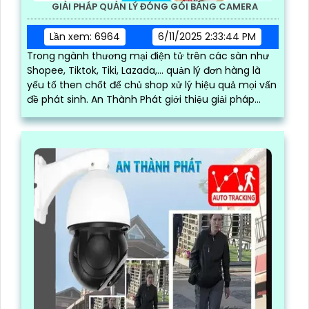
GIẢI PHÁP QUẢN LÝ ĐÓNG GÓI BẰNG CAMERA
Lần xem: 6964
6/11/2025 2:33:44 PM
Trong ngành thương mại điện tử trên các sàn như
Shopee, Tiktok, Tiki, Lazada,… quản lý đơn hàng là
yếu tố then chốt để chủ shop xử lý hiệu quả mọi vấn
đề phát sinh. An Thành Phát giới thiệu giải pháp
quản lý đóng hàng bằng phần mềm trên máy tính
kết hợp camera soi mã vận đơn, nâng cao độ chính
xác và hiệu quả trong quy trình quản lý