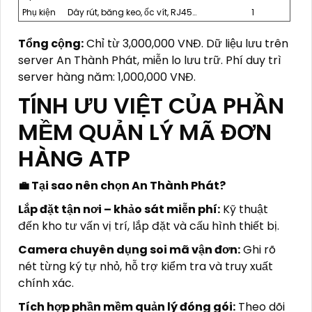
Phụ kiện
Dây rút, băng keo, ốc vít, RJ45…
1
Tổng cộng:
Chỉ từ 3,000,000 VNĐ. Dữ liệu lưu trên
server An Thành Phát, miễn lo lưu trữ. Phí duy trì
server hàng năm: 1,000,000 VNĐ.
TÍNH ƯU VIỆT CỦA PHẦN
MỀM QUẢN LÝ MÃ ĐƠN
HÀNG ATP
💼 Tại sao nên chọn An Thành Phát?
Lắp đặt tận nơi – khảo sát miễn phí:
Kỹ thuật
đến kho tư vấn vị trí, lắp đặt và cấu hình thiết bị.
Camera chuyên dụng soi mã vận đơn:
Ghi rõ
nét từng ký tự nhỏ, hỗ trợ kiểm tra và truy xuất
chính xác.
Tích hợp phần mềm quản lý đóng gói:
Theo dõi