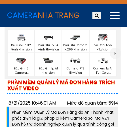
CAMERA
NHA TRANG
Đầu Ghi Ip 32
Đầu Ghi Ip 64
Đầu Ghi Camera
Đầu Ghi NVR
Kênh Hikvision
Kênh Hikvision
H.265 Hikvision
Hikvision
Đầu Ghi 8
Đầu Ghi Ip AI
Camera PTZ
Camera Ip AI
Camera
Hikvision
Hikvision
Full Color
Hikvision
Hikvision
PHẦN MỀM QUẢN LÝ MÃ ĐƠN HÀNG TRÍCH
XUẤT VIDEO
8/21/2025 10:46:01 AM
Mức độ quan tâm: 5914
Phần Mềm Quản Lý Mã Đơn Hàng do An Thành Phát
phát triển là giải pháp đi kèm Camera Soi Mã Vận
Đơn hỗ trợ doanh nghiệp quản lý quá trình đóng gói