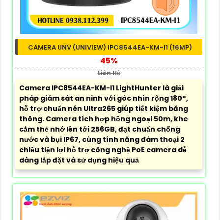
CAMERA UNV (UNIVIEW) IPC8544EA-KM-I1 (16MP)
45%
Liên Hệ
Camera IPC8544EA-KM-I1 LightHunter là giải
pháp giám sát an ninh với góc nhìn rộng 180°,
hỗ trợ chuẩn nén Ultra265 giúp tiết kiệm băng
thông. Camera tích hợp hồng ngoại 50m, khe
cắm thẻ nhớ lên tới 256GB, đạt chuẩn chống
nước và bụi IP67, cùng tính năng đàm thoại 2
chiều tiện lợi hỗ trợ công nghệ PoE camera dễ
dàng lắp đặt và sử dụng hiệu quả