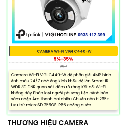
CAMERA WI-FI VIGI C440-W
5%-35%
00 ₫
Camera Wi-Fi VIGI C440-W độ phân giải 4MP hình
ảnh màu 24/7 nhờ ống kính khẩu độ lớn Smart IR
WDR 3D DNR quan sát đêm rõ ràng Kết nối Wi-Fi
không dây Phân loại người phương tiện cảnh báo
xâm nhập Âm thanh hai chiều Chuẩn nén H.265+
Lưu trữ microSD 256GB IP66 chống nước
THƯƠNG HIỆU CAMERA