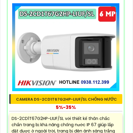
CAMERA DS-2CD1T67G2HP-LIUF/SL CHỐNG NƯỚC
5%-35%
DS-2CD1T67G2HP-LIUF/SL với thiết kế thân chắc
chắn trang bị khả năng chống nước IP 67 giúp lắp
đặt được ở ngoài trời, trang bị đèn ánh sáng trắng