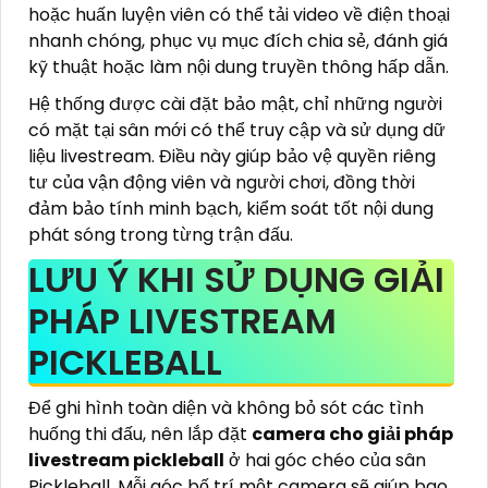
hoặc huấn luyện viên có thể tải video về điện thoại
nhanh chóng, phục vụ mục đích chia sẻ, đánh giá
kỹ thuật hoặc làm nội dung truyền thông hấp dẫn.
Hệ thống được cài đặt bảo mật, chỉ những người
có mặt tại sân mới có thể truy cập và sử dụng dữ
liệu livestream. Điều này giúp bảo vệ quyền riêng
tư của vận động viên và người chơi, đồng thời
đảm bảo tính minh bạch, kiểm soát tốt nội dung
phát sóng trong từng trận đấu.
LƯU Ý KHI SỬ DỤNG GIẢI
PHÁP LIVESTREAM
PICKLEBALL
Để ghi hình toàn diện và không bỏ sót các tình
huống thi đấu, nên lắp đặt
camera cho giải pháp
livestream pickleball
ở hai góc chéo của sân
Pickleball. Mỗi góc bố trí một camera sẽ giúp bao