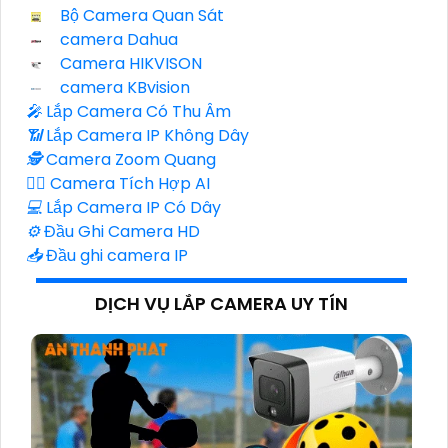
Bộ Camera Quan Sát
camera Dahua
Camera HIKVISON
camera KBvision
️🎤️
Lắp Camera Có Thu Âm
📶
Lắp Camera IP Không Dây
🕵️
Camera Zoom Quang
🧛‍♀️
Camera Tích Hợp AI
💻
Lắp Camera IP Có Dây
⚙️
Đầu Ghi Camera HD
📥
Đầu ghi camera IP
DỊCH VỤ LẮP CAMERA UY TÍN