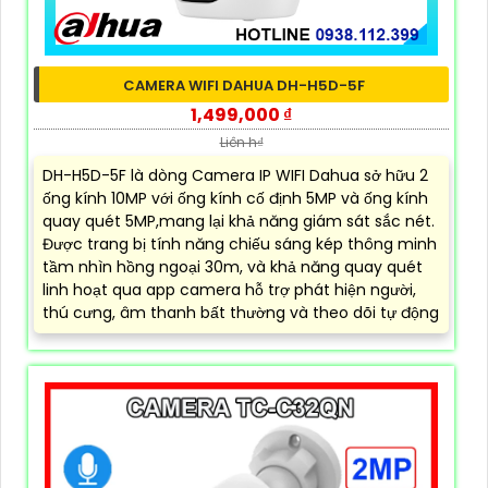
CAMERA WIFI DAHUA DH-H5D-5F
1,499,000 ₫
Liên h₫
DH-H5D-5F là dòng Camera IP WIFI Dahua sở hữu 2
ống kính 10MP với ống kính cố định 5MP và ống kính
quay quét 5MP,mang lại khả năng giám sát sắc nét.
Được trang bị tính năng chiếu sáng kép thông minh
tầm nhìn hồng ngoại 30m, và khả năng quay quét
linh hoạt qua app camera hỗ trợ phát hiện người,
thú cưng, âm thanh bất thường và theo dõi tự động