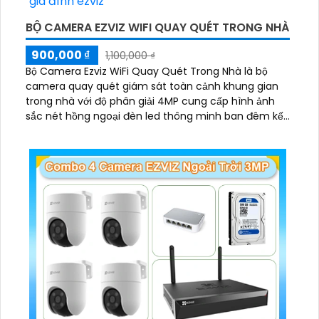
BỘ CAMERA EZVIZ WIFI QUAY QUÉT TRONG NHÀ
900,000 ₫
1,100,000 ₫
Bộ Camera Ezviz WiFi Quay Quét Trong Nhà là bộ
camera quay quét giám sát toàn cảnh khung gian
trong nhà với độ phân giải 4MP cung cấp hình ảnh
sắc nét hồng ngoại đèn led thông minh ban đêm kết
hợp với đầu ghi 8 kênh X5S 8W và ổ cứng 500GB giúp
lưu trũ dữ liệu lâu dài