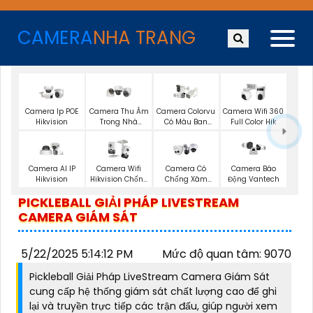
CAMERA
NHA TRANG
Camera Ip POE
Camera Thu Âm
Camera Colorvu
Camera Wifi 360
Hikvision
Trong Nhà
Có Màu Ban
Full Color Hik
Hikvision
Đêm
Camera AI IP
Camera Wifi
Camera Có
Camera Báo
Hikvision
Hikvision Chống
Chống Xâm
Động Vantech
Trộm
Nhập Kbvision
PICKLEBALL GIẢI PHÁP LIVESTREAM
CAMERA GIÁM SÁT
5/22/2025 5:14:12 PM
Mức độ quan tâm: 9070
Pickleball Giải Pháp LiveStream Camera Giám Sát
cung cấp hệ thống giám sát chất lượng cao để ghi
lại và truyền trực tiếp các trận đấu, giúp người xem