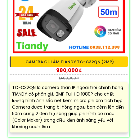
CAMERA GHI ÂM TIANDY TC-C32QN (2MP)
980,000 ₫
1,400,000 ₫
TC-C32QN là camera thân IP ngoài trời chính hãng
TIANDY độ phân giải 2MP Full HD 1080P cho chất
lượng hình ảnh sắc nét kèm micro ghi âm tích hợp.
Camera được trang bị hồng ngoại ban đêm lên đến
50m cùng 2 đèn trợ sáng giúp ghi hình có màu
(Color Maker) trong điều kiện ánh sáng yếu với
khoảng cách 15m