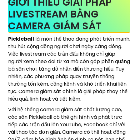
GIỚI THIÊU GIẢI PHÁP
LIVESTREAM BẰNG
CAMERA GIÁM SÁT
Pickleball
là môn thể thao đang phát triển mạnh,
thu hút cộng đồng người chơi ngày càng đông.
Việc livestream các trận đấu không chỉ giúp
người xem theo dõi từ xa mà còn góp phần quảng
bá sân chơi, tăng độ nhận diện thương hiệu. Tuy
nhiên, các phương pháp quay truyền thống
thường tốn kém, cồng kềnh và khó triển khai liên
tục. Camera giám sát chính là giải pháp thay thế
hiệu quả, linh hoạt và tiết kiệm.
Với hệ thống camera giám sát chất lượng cao,
các sân Pickleball có thể ghi hình và phát trực
tiếp các trận đấu lên YouTube, Facebook chỉ với
vài thao tác đơn giản. Camera có thể hoạt động
24/7, đảm bảo hình ảnh ổn định, rõ nét, hạn chế