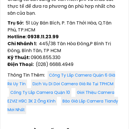
thực tế để đưa ra phương án phù hợp nhất cho
sân của bạn.
Trụ Sở:
51 Lũy Bán Bích, P. Tân Thới Hòa, Q.Tân
Phú, TP.HCM
Hotline: 0938.11.23.99
Chi Nhánh 1:
445/38 Tân Hòa Đông,P Bình Trị
Đông, Bình Tân, TP HCM
Kỹ Thuật:
0906.855.330
Điện Thoại:
(028) 6688.4949
Thông Tin Thêm:
Công Ty Lắp Camera Quận 6 Giá
Rẻ Uy Tín
Dịch Vụ Di Dời Camera Giá Rẻ Tại TPHCM
Công Ty Lắp Camera Quận 10
Giới Thiệu Camera
EZVIZ H9C 3K 2 Ống Kính
Báo Giá Lắp Camera Tiandy
Mới Nhất