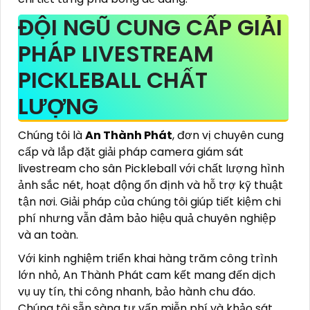
ĐỘI NGŨ CUNG CẤP GIẢI
PHÁP LIVESTREAM
PICKLEBALL CHẤT
LƯỢNG
Chúng tôi là
An Thành Phát
, đơn vị chuyên cung
cấp và lắp đặt giải pháp camera giám sát
livestream cho sân Pickleball với chất lượng hình
ảnh sắc nét, hoạt động ổn định và hỗ trợ kỹ thuật
tận nơi. Giải pháp của chúng tôi giúp tiết kiệm chi
phí nhưng vẫn đảm bảo hiệu quả chuyên nghiệp
và an toàn.
Với kinh nghiệm triển khai hàng trăm công trình
lớn nhỏ, An Thành Phát cam kết mang đến dịch
vụ uy tín, thi công nhanh, bảo hành chu đáo.
Chúng tôi sẵn sàng tư vấn miễn phí và khảo sát