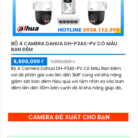
BỘ 4 CAMERA DAHUA DH-P3AS-PV CÓ MÀU
BAN ĐÊM
5,900,000 ₫
7,000,000 ₫
Bộ 4 Camera Dahua DH-P3AS-PV Có Màu Ban Đêm
với độ phân giải cao lên đến 3MP cùng với khả năng
giám sát ban đêm hiệu quả với tầm nhìn xa vào ban
đêm lên đến 30m bên cạnh đó là khả năng giúp đàm
thoại âm thanh 2 chiều và báo động răng de chủ
động khi phát hiện xâm nhập
CAMERA ĐỀ XUẤT CHO BẠN