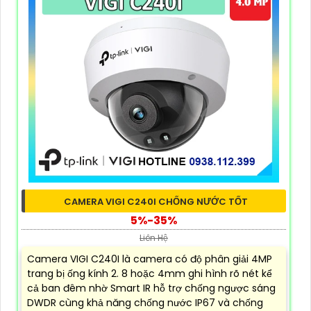
CAMERA VIGI C240I CHỐNG NƯỚC TỐT
5%-35%
Liên Hệ
Camera VIGI C240I là camera có độ phân giải 4MP
trang bị ống kính 2. 8 hoặc 4mm ghi hình rõ nét kể
cả ban đêm nhờ Smart IR hỗ trợ chống ngược sáng
DWDR cùng khả năng chống nước IP67 và chống