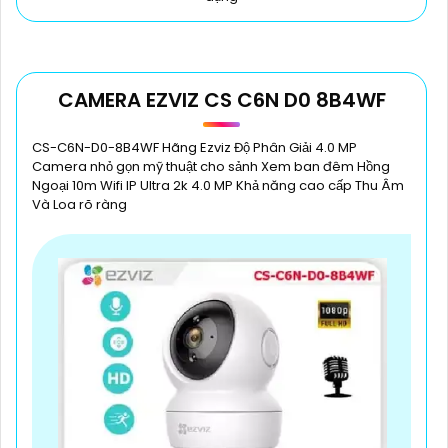
CAMERA EZVIZ CS C6N D0 8B4WF
CS-C6N-D0-8B4WF Hãng Ezviz Độ Phân Giải 4.0 MP
Camera nhỏ gọn mỹ thuật cho sảnh Xem ban đêm Hồng
Ngoại 10m Wifi IP Ultra 2k 4.0 MP Khả năng cao cấp Thu Âm
Và Loa rõ ràng