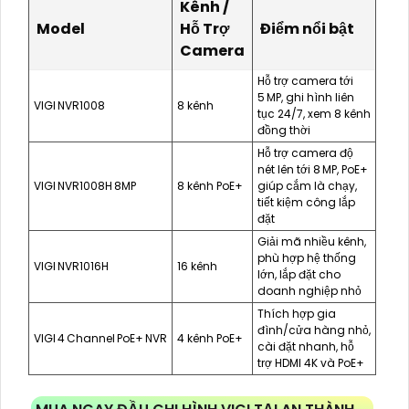
Kênh /
Model
Hỗ Trợ
Điểm nổi bật
Camera
Hỗ trợ camera tới
5 MP, ghi hình liên
VIGI NVR1008
8 kênh
tục 24/7, xem 8 kênh
đồng thời
Hỗ trợ camera độ
nét lên tới 8 MP, PoE+
VIGI NVR1008H 8MP
8 kênh PoE+
giúp cắm là chạy,
tiết kiệm công lắp
đặt
Giải mã nhiều kênh,
phù hợp hệ thống
VIGI NVR1016H
16 kênh
lớn, lắp đặt cho
doanh nghiệp nhỏ
Thích hợp gia
đình/cửa hàng nhỏ,
VIGI 4 Channel PoE+ NVR
4 kênh PoE+
cài đặt nhanh, hỗ
trợ HDMI 4K và PoE+