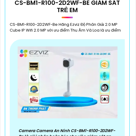
CS-BM1-R100-2D2WF-BE GIÁM SÁT
TRẺ EM
CS-BM1-R100-2D2WF-Be Hãng Ezviz Độ Phân Giải 2.0 MP
Cube IP Wifi 2.0 MP với ưu điểm Thu Âm Và Loa là ưu điểm
Camera Camera An Ninh CS-BM1-R100-2D2WF-