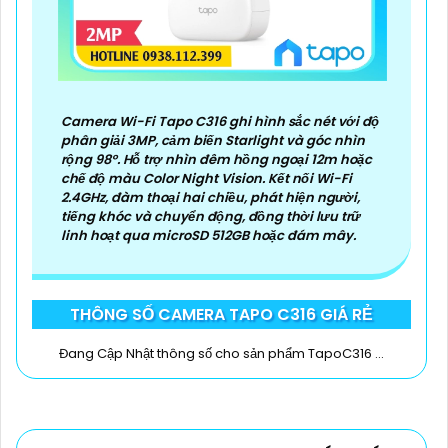
Camera Wi-Fi Tapo C316 ghi hình sắc nét với độ
phân giải 3MP, cảm biến Starlight và góc nhìn
rộng 98°. Hỗ trợ nhìn đêm hồng ngoại 12m hoặc
chế độ màu Color Night Vision. Kết nối Wi-Fi
2.4GHz, đàm thoại hai chiều, phát hiện người,
tiếng khóc và chuyển động, đồng thời lưu trữ
linh hoạt qua microSD 512GB hoặc đám mây.
THÔNG SỐ CAMERA TAPO C316 GIÁ RẺ
Đang Cập Nhật thông số cho sản phẩm TapoC316 ...