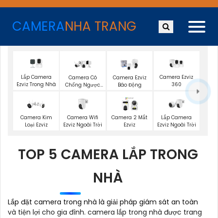
CAMERA
NHA TRANG
Lắp Camera
Camera Ezviz
Camera Có
Camera Ezviz
Ezviz Trong Nhà
360
Chống Ngược
Báo Động
Sáng Ezviz
Camera Wifi
Lắp Camera
Camera Kim
Camera 2 Mắt
Ezviz Ngoài Trời
Ezviz Ngoài Trời
Loại Ezviz
Ezviz
TOP 5 CAMERA LẮP TRONG
NHÀ
Lắp đặt camera trong nhà là giải pháp giám sát an toàn
và tiện lợi cho gia đình. camera lắp trong nhà được trang