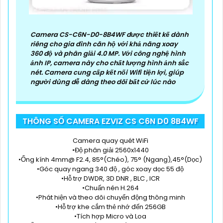
Camera CS-C6N-D0-8B4WF được thiết kế dành
riêng cho gia đình căn hộ với khả năng xoay
360 độ và phân giải 4.0 MP. Với công nghệ hình
ảnh IP, camera này cho chất lượng hình ảnh sắc
nét. Camera cung cấp kết nối Wifi tiện lợi, giúp
người dùng dễ dàng theo dõi bất cứ lúc nào
THÔNG SỐ CAMERA EZVIZ CS C6N D0 8B4WF
Camera quay quét WiFi
•Độ phân giải 2560x1440
•Ống kính 4mm@ F2.4, 85°(Chéo), 75° (Ngang),45°(Dọc)
•Góc quay ngang 340 độ , góc xoay dọc 55 độ
•Hỗ trợ DWDR, 3D DNR , BLC , ICR
•Chuấn nén H.264
•Phát hiện và theo dõi chuyển động thông minh
•Hỗ trợ khe cắm thẻ nhớ đến 256GB
•Tích hợp Micro và Loa