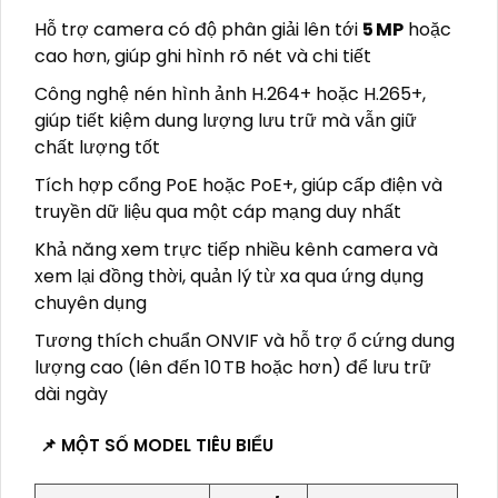
Hỗ trợ camera có độ phân giải lên tới
5 MP
hoặc
cao hơn, giúp ghi hình rõ nét và chi tiết
Công nghệ nén hình ảnh H.264+ hoặc H.265+,
giúp tiết kiệm dung lượng lưu trữ mà vẫn giữ
chất lượng tốt
Tích hợp cổng PoE hoặc PoE+, giúp cấp điện và
truyền dữ liệu qua một cáp mạng duy nhất
Khả năng xem trực tiếp nhiều kênh camera và
xem lại đồng thời, quản lý từ xa qua ứng dụng
chuyên dụng
Tương thích chuẩn ONVIF và hỗ trợ ổ cứng dung
lượng cao (lên đến 10 TB hoặc hơn) để lưu trữ
dài ngày
📌 MỘT SỐ MODEL TIÊU BIỂU