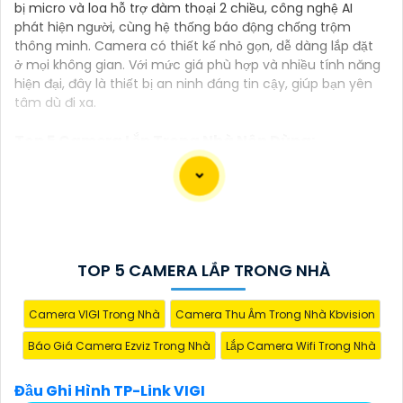
bị micro và loa hỗ trợ đàm thoại 2 chiều, công nghệ AI
phát hiện người, cùng hệ thống báo động chống trộm
thông minh. Camera có thiết kế nhỏ gọn, dễ dàng lắp đặt
ở mọi không gian. Với mức giá phù hợp và nhiều tính năng
hiện đại, đây là thiết bị an ninh đáng tin cậy, giúp bạn yên
tâm dù đi xa.
Top 5 Camera Lắp Trong Nhà Nên Dùng:
(
5%-35%
)
Camera IP Wi-Fi Tapo C125
(
5%-35%
)
Camera Tapo C316 Giá Rẻ
TOP 5 CAMERA LẮP TRONG NHÀ
(
3,196,000
CS-BM1-R100-2D2WF-Be Giám Sát Trẻ Em
₫
)
Camera VIGI Trong Nhà
Camera Thu Âm Trong Nhà Kbvision
Camera Wifi Xoay 360 CS-C6CN-R100-
Báo Giá Camera Ezviz Trong Nhà
Lắp Camera Wifi Trong Nhà
(
1,800,000 ₫
)
8B4WF
(
1,150,000 ₫
)
Camera EZVIZ CS C6N D0 8B4WF
Đầu Ghi Hình TP-Link VIGI