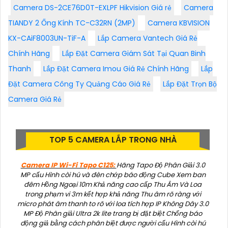
Camera DS-2CE76D0T-EXLPF Hikvision Giá rẻ
Camera
TIANDY 2 Ống Kính TC-C32RN (2MP)
Camera KBVISION
KX-CAiF8003UN-TiF-A
Lắp Camera Vantech Giá Rẻ
Chính Hãng
Lắp Đặt Camera Giám Sát Tại Quan Binh
Thanh
Lắp Đặt Camera Imou Giá Rẻ Chính Hãng
Lắp
Đặt Camera Công Ty Quảng Cáo Giá Rẻ
Lắp Đặt Trọn Bộ
Camera Giá Rẻ
TOP 5 CAMERA LẮP TRONG NHÀ
Camera IP Wi-Fi Tapo C125:
Hãng Tapo Độ Phân Giải 3.0
MP cấu Hình còi hú và đèn chớp báo động Cube Xem ban
đêm Hồng Ngoại 10m Khả năng cao cấp Thu Âm Và Loa
trong phạm vi 3m kết hợp khả năng Thu âm rõ ràng với
micro phát âm thanh to rõ với loa tích hợp IP Không Dây 3.0
MP Độ Phân giải Ultra 2k lite trang bị đặt biệt Chống báo
động giả bằng cách phân biệt được người cấu Hình còi hú