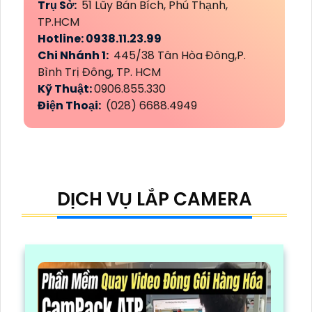
Trụ Sở:
51 Lũy Bán Bích, Phú Thạnh,
TP.HCM
Hotline: 0938.11.23.99
Chi Nhánh 1:
445/38 Tân Hòa Đông,P.
Bình Trị Đông, TP. HCM
Kỹ Thuật:
0906.855.330
Điện Thoại:
(028) 6688.4949
DỊCH VỤ LẮP CAMERA