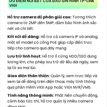
ƯU ĐIỂM NỔI BẬT CỦA ĐẦU GHI HÌNH TP-LINK
VIGI
Hỗ trợ camera độ phân giải cao:
Tương thích
camera từ 2MP đến 5MP, đảm bảo hình ảnh sắc
nét và chi tiết.
Kết nối dễ dàng:
Hỗ trợ cả camera IP và analog,
một số model có cổng PoE giúp cấp điện trực
tiếp cho camera qua dây mạng.
Lưu trữ linh hoạt:
Hỗ trợ ổ cứng HDD/SSD dung
lượng lớn, cho phép lưu trữ dữ liệu dài ngày, xem
lại từ xa mọi lúc.
Giao diện thân thiện:
Quản lý, xem trực tiếp và
xem lại dễ dàng trên điện thoại, máy tính thông
qua phần mềm VIGI App hoặc VIGI NVR/VMS.
Tính năng thông minh:
Phát hiện chuyển động,
cảnh báo tức thì, hỗ trợ quản lý nhiều camera
đồng thời.