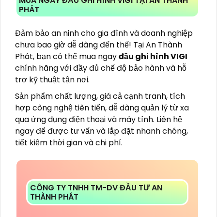
MUA NGAY ĐẦU GHI HÌNH VIGI TẠI AN THÀNH
PHÁT
Đảm bảo an ninh cho gia đình và doanh nghiệp
chưa bao giờ dễ dàng đến thế! Tại An Thành
Phát, bạn có thể mua ngay
đầu ghi hình VIGI
chính hãng với đầy đủ chế độ bảo hành và hỗ
trợ kỹ thuật tận nơi.
Sản phẩm chất lượng, giá cả cạnh tranh, tích
hợp công nghệ tiên tiến, dễ dàng quản lý từ xa
qua ứng dụng điện thoại và máy tính. Liên hệ
ngay để được tư vấn và lắp đặt nhanh chóng,
tiết kiệm thời gian và chi phí.
CÔNG TY TNHH TM-DV ĐẦU TƯ AN
THÀNH PHÁT