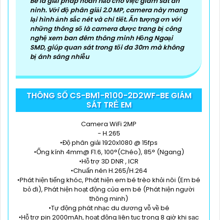
Be là giải pháp hoàn hảo cho việc giám sát an
ninh. Với độ phân giải 2.0 MP, camera này mang
lại hình ảnh sắc nét và chi tiết. Ấn tượng ơn với
những thông số là camera được trang bị công
nghệ xem ban đêm thông minh Hồng Ngoại
SMD, giúp quan sát trong tối đa 30m mà không
bị ánh sáng nhiễu
THÔNG SỐ CS-BM1-R100-2D2WF-BE GIÁM
SÁT TRẺ EM
Camera WiFi 2MP
- H.265
•Độ phân giải 1920x1080 @ 15fps
•Ống kính 4mm@ F1.6, 100°(Chéo), 85° (Ngang)
•Hỗ trợ 3D DNR , ICR
•Chuấn nén H.265/H.264
•Phát hiện tiếng khóc, Phát hiện em bé trèo khỏi nôi (Em bé
bỏ đi), Phát hiện hoạt động của em bé (Phát hiện người
thông minh)
•Tự động phát nhạc du dương vỗ về bé
•Hỗ trợ pin 2000mAh, hoạt động liên tục trong 8 giờ khi sạc