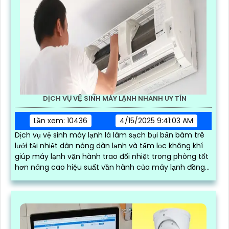
DỊCH VỤ VỆ SINH MÁY LẠNH NHANH UY TÍN
Lần xem: 10436
4/15/2025 9:41:03 AM
Dịch vụ vệ sinh máy lạnh là làm sạch bụi bẩn bám trê
lưới tải nhiệt dàn nóng dàn lạnh và tấm lọc không khí
giúp máy lạnh vận hành trao đổi nhiệt trong phòng tốt
hơn nâng cao hiệu suất vần hành của máy lạnh đồng
thời tiết kiệm điện và tạo không khí trong lành chống
mùi hôi