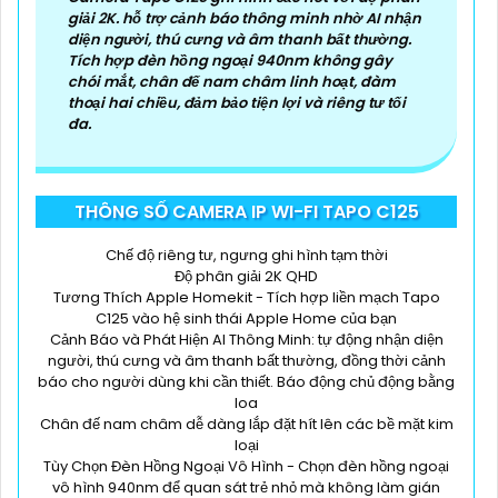
'
giải 2K. hỗ trợ cảnh báo thông minh nhờ AI nhận
diện người, thú cưng và âm thanh bất thường.
Tích hợp đèn hồng ngoại 940nm không gây
chói mắt, chân đế nam châm linh hoạt, đàm
thoại hai chiều, đảm bảo tiện lợi và riêng tư tối
đa.
THÔNG SỐ CAMERA IP WI-FI TAPO C125
Chế độ riêng tư, ngưng ghi hình tạm thời
Độ phân giải 2K QHD
Tương Thích Apple Homekit - Tích hợp liền mạch Tapo
C125 vào hệ sinh thái Apple Home của bạn
Cảnh Báo và Phát Hiện AI Thông Minh: tự động nhận diện
người, thú cưng và âm thanh bất thường, đồng thời cảnh
báo cho người dùng khi cần thiết. Báo động chủ động bằng
loa
Chân đế nam châm dễ dàng lắp đặt hít lên các bề mặt kim
loại
Tùy Chọn Đèn Hồng Ngoại Vô Hình - Chọn đèn hồng ngoại
vô hình 940nm để quan sát trẻ nhỏ mà không làm gián