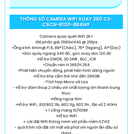
THÔNG SỐ CAMERA WIFI XOAY 360 CS-
C6CN-R100-8B4WF
Camera quay quét WiFi 2K+
•Độ phân giải 2560x1440 @ 25fps
•Ống kính 4mm@ F1.6, 88°(Chéo), 75° (Ngang), 41°(Dọc)
•Góc quay ngang 340 độ , góc xoay dọc 120 độ
•Hỗ trợ DWDR, 3D DNR , BLC , ICR
•Chuấn nén H.265/H.264
•Phát hiện chuyển động, phát hiện hình dáng người
•Hỗ trợ khe cắm thẻ nhớ đến 256GB
•Tích hợp Micro và Loa
- Hỗ trợ đàm thoại 2 chiều với chất lượng âm thanh trung
thực
•Hồng ngoại 10m
•Hỗ trợ WiFi , IEEE802.11b, 802.11g, 802.11n , tần số 2.4GHz
+ 1 cổng mạng 10/100M
•Hỗ trợ WiFi
+ cài đặt WiFi thông minh với phần mềm EZVIZ
- quá trình cài đặt chỉ mất vài phút với người lần đầu sử
dụng