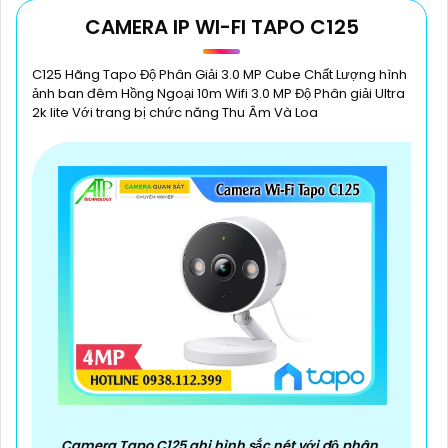
Top 5 Camera Lắp Trong Nhà
CAMERA IP WI-FI TAPO C125
C125 Hãng Tapo Độ Phân Giải 3.0 MP Cube Chất Lượng hình
ảnh ban đêm Hồng Ngoại 10m Wifi 3.0 MP Độ Phân giải Ultra
2k lite Với trang bị chức năng Thu Âm Và Loa
Camera Tapo C125 ghi hình sắc nét với độ phân