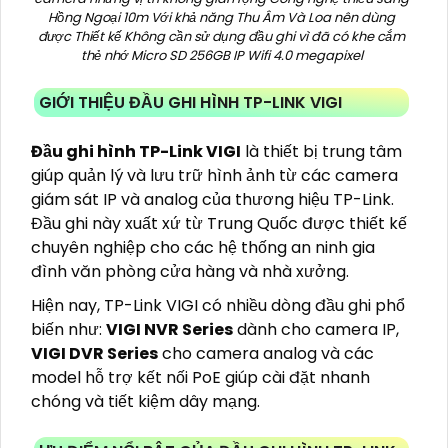
Hồng Ngoại 10m Với khả năng Thu Âm Và Loa nên dùng
được Thiết kế Không cần sử dụng đầu ghi vì đã có khe cắm
thẻ nhớ Micro SD 256GB IP Wifi 4.0 megapixel
GIỚI THIỆU ĐẦU GHI HÌNH TP-LINK VIGI
Đầu ghi hình TP-Link VIGI
là thiết bị trung tâm
giúp quản lý và lưu trữ hình ảnh từ các camera
giám sát IP và analog của thương hiệu TP-Link.
Đầu ghi này xuất xứ từ Trung Quốc được thiết kế
chuyên nghiệp cho các hệ thống an ninh gia
đình văn phòng cửa hàng và nhà xưởng.
Hiện nay, TP-Link VIGI có nhiều dòng đầu ghi phổ
biến như:
VIGI NVR Series
dành cho camera IP,
VIGI DVR Series
cho camera analog và các
model hỗ trợ kết nối PoE giúp cài đặt nhanh
chóng và tiết kiệm dây mạng.