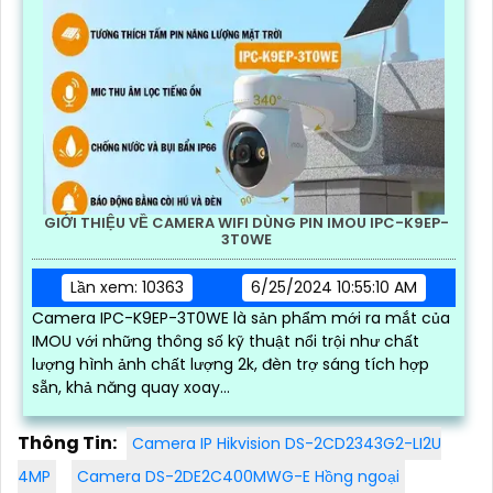
GIỚI THIỆU VỀ CAMERA WIFI DÙNG PIN IMOU IPC-K9EP-
3T0WE
Lần xem: 10363
6/25/2024 10:55:10 AM
Camera IPC-K9EP-3T0WE là sản phẩm mới ra mắt của
IMOU với những thông số kỹ thuật nổi trội như chất
lượng hình ảnh chất lượng 2k, đèn trợ sáng tích hợp
sẵn, khả năng quay xoay...
Thông Tin:
Camera IP Hikvision DS-2CD2343G2-LI2U
4MP
Camera DS-2DE2C400MWG-E Hồng ngoại