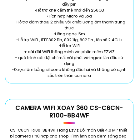
đầy pin
•Hỗ trợ khe cắm thẻ nhớ đến 256GB
•Tích hợp Micro và Loa
- Hỗ trợ đàm thoại 2 chiều với chất lượng âm thanh trung
thực
•Hồng ngoại 5m
•Hỗ trợ WiFi , IEEE802.11b, 802.11g, 802.11n , tần số 2.4GHz
•Hỗ trợ WiFi
+ cài đặt WiFi thông minh với phần mềm EZVIZ
- quá trình cài đặt chỉ mất vài phút với người lần đầu sử
dụng
•Được làm bằng silicone không độc hại và không có cạnh
sắc trên thân camera
CAMERA WIFI XOAY 360 CS-C6CN-
R100-8B4WF
CS-C6CN-R100-8B4WF Hãng Ezviz Độ Phân Giải 4.0 MP thiết
bị camera Phù hợp cho shop Hình ảnh ban đêm sáng đẹp