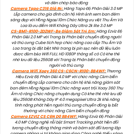
và đèn chớp báo động
Camera Tapo C316 Giá Rẻ:
Hãng Tapo Độ Phân Giải 3.0 MP
Lắp camera cho gia đình căn hộ Hình ảnh xem ban đêm
sáng đẹp với Hồng Ngoại 10m Chức Năng ưu việt Thu Âm Và
Loa là ưu điểm Wifi Không Dây Ultra 2k lite 3.0 MP
CS-BM1-R100-2D2WF-Be Giám Sát Trẻ Em:
Hãng Ezviz Độ
Phân Giải 2.0 MP với Trang bị Phân biệt chuyển động người
và thú cưng Cube tích hợp chức năng cao cấp Thu Âm Và
Loa trang bị đặt biệt Nhờ trang bị pin sạc nên dữ liệu luôn
được đảm bảo Wifi FULL HD 1080P thông số có Có khe thẻ
nhớ lưu dữ liệu 256GB với Trang bị Phân biệt chuyển động
người và thú cưng
Camera Wifi Xoay 360 CS-C6CN-R100-8B4WF:
Thương
Hiệu Ezviz Độ Phân Giải 4.0 MP với chức năng Cảm biến
chuyển động Lắp camera cho căn hộ khả năng giám sát
ban đêm Hồng Ngoại 10m Chức năng vượt trội Xoay 360 Thu
Âm rõ ràng Chức năng chuyên dụng Có khe thẻ nhớ lưu dữ
liệu 256GB Không Dây IP 4.0 megapixel Ultra 2k khả năng
tính năng phát hiện người thú cưng chuyển động lạ bất
thường với chức năng Cảm biến chuyển động
Camera EZVIZ CS C6N D0 8B4WF:
Hãng Ezviz Độ Phân Giải
4.0 MP Công nghệ nỗi bật Smart Tracking phát hiện đối
tượng chuyển động thông minh và bám sát đối tượng lăp
camera những vị trí không gian rộng Công nghệ thiếu sáng